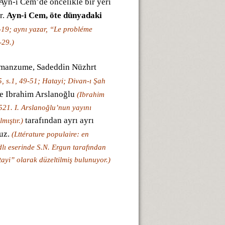
Ayn-i Cem’de öncelikle bir yeri
r.
Ayn-i Cem, öte dünyadaki
7-19; aynı yazar, “Le probléme
-29.)
Bu manzume, Sadeddin Nüzhrt
55, s.1, 49-51; Hatayi; Divan-ı Şah
e Ibrahim Arslanoğlu
(Ibrahim
521. I. Arslanoğlu’nun yayını
tarafından ayrı ayrı
mıştır.)
ruz.
(Lttérature populaire: en
dlı eserinde S.N. Ergun tarafından
ayi” olarak düzeltilmiş bulunuyor.)