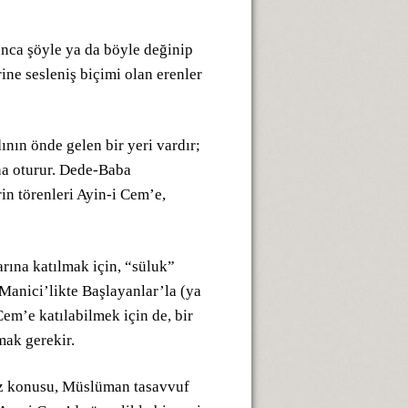
unca şöyle ya da böyle değinip
ine sesleniş biçimi olan erenler
nın önde gelen bir yeri vardır;
ana oturur. Dede-Baba
rin törenleri Ayin-i Cem’e,
rına katılmak için, “süluk”
Manici’likte Başlayanlar’la (ya
Cem’e katılabilmek için de, bir
lmak gerekir.
öz konusu, Müslüman tasavvuf