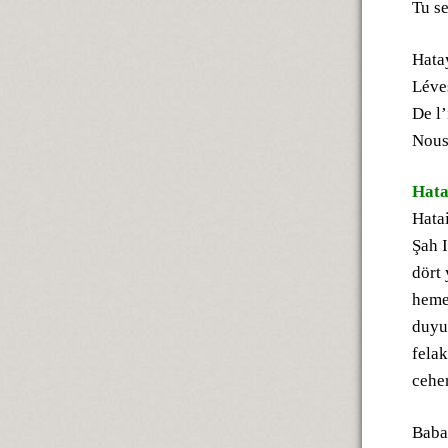
Tu se
Hatay
Léves
De l’
Nous
Hata
Hata
Şah I
dört 
hemen
duyu
felak
cehe
Baba