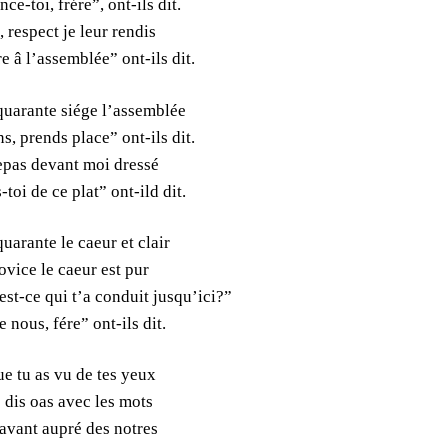
ce-toi, frére”, ont-ils dit.
, respect je leur rendis
e â l’assemblée” ont-ils dit.
quarante siége l’assemblée
s, prends place” ont-ils dit.
epas devant moi dressé
-toi de ce plat” ont-ild dit.
uarante le caeur et clair
vice le caeur est pur
st-ce qui t’a conduit jusqu’ici?”
e nous, fére” ont-ils dit.
e tu as vu de tes yeux
 dis oas avec les mots
avant aupré des notres