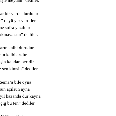
işte meydan” dediler.
ar bir yerde durdular
r” deyü yer verdiler
e sofra yazdılar
lokmaya sun” dediler.
ların kalbi durudur
in kalbi arıdır
işin kandan beridir
 sen kimsin” dediler.
 Sema’a bile oyna
sün açılsun ayna
 yıl kazanda dur kayna
çiğ bu ten” dediler.