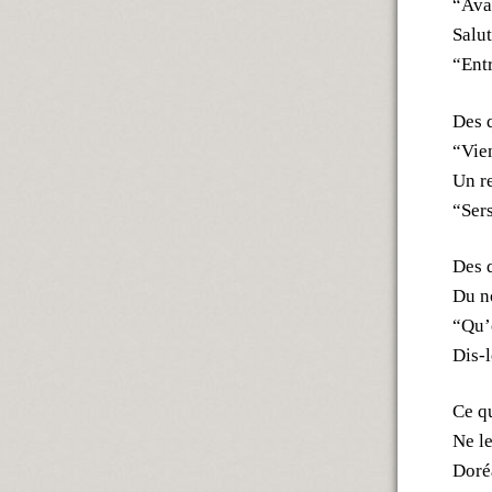
“Avan
Salut
“Entr
Des 
“Vien
Un r
“Sers
Des q
Du no
“Qu’e
Dis-l
Ce qu
Ne le
Doré