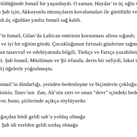
rüldüğünde Ismail bir yaşındaydı. O zaman, Haydar’ın üç oğlu 
 Şah için, Akkoyunlu mirasçıların kovalamaları ile gürültülü ve
dı.üç oğuldan yanlız Ismail sağ kaldı.
te Ismail, Gilan’da Lahican emirinin korunması altına sığındı; 
 ve iyi bir eğitim gördü. Çocukluğunun fırtınalı günlerine rağm
ın tasavvuf ve edebiyatında bilgili, Türkçe ve Farsça yazabilen,
ti. Şah Ismail, Müslüman ve Şii irfanda, derin bir sufiydi, fakat s
li) öğelerle yoğrulmuştu.
Ismail’in dindarlığı, yeniden-bedenleşme ve biçimlerin çokluğu
sinin, Tanrı’nın Zatı, Ali’nin sırrı ve onun “devr” içindeki be
or, bunu, şiirlerinde açıkça söylüyordu:
ağaçdan bitdi geldi sah’a yoldaş olmağa
ı Şah idi ezelden geldi sırdaş olmağa