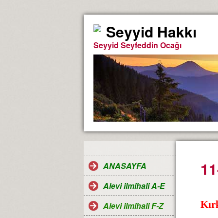
Seyyid Hakkı
Seyyid Seyfeddin Ocağı
11
ANASAYFA
Alevi ilmihali A-E
Kır
Alevi ilmihali F-Z