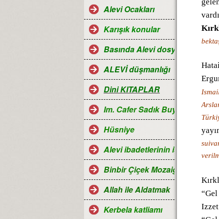
gelen
Alevi Ocakları
vard
Kırk
Karışık konular
bekta
Basında Alevi dosyaları
Hata
ALEVİ düşmanlığı
Erg
Dini KITAPLAR
Ismai
Arsla
Im. Cafer Sadık Buyruğu
Türkiy
Hüsniye
yayım
suiva
Alevi ibadetlerinin islamdaki ye
veril
Binbir Çiçek Mozaiği Alevilik
Kırk
Allah ile Aldatmak
“Gel
Izzet
Kerbela katliamı