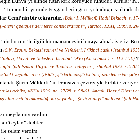
eğin Dünya’yı elinde tutan kırk koruyucu ruhudur. Kırklar’ın, 
ır. Törenin bir yerinde Peygamberin gece yolculuğu canlandırılı
lar Cemi’nin bir tekrarıdır.
(Bak.: I. Mélikoff, Hadji Bektach, s. 1
şi-alevi: quelques derniéres considérations”, Turcica, XXXI, 1999, s. 26
i’nin bu cem’le ilgili bir manzumesini buraya almak isteriz. 
un
(S.N. Ergun, Bektaşi şairleri ve Nefesleri, I (ikinci baskı) Istanbul 19
v
l Safavi, Hayatı ve Nefesleri, Istanbul 1956 (ikinci baskı), s. 112-113.)
noğlu, Şah Ismail, Hayatı ve Anadolu Hatayileri, Istanbul 1992, s. 520-
e’deki yayınların en iyisidir; şiirlerin eleştirici bir çözümlemesine çalışıl
landı. Şiirin Mélikoff’un Fransızca çevirisiyle birlikte veriyo
nts les achiks, ANKA 1996, no. 27/28, s. 58-61. Ancak, Hatayi Divanı a
ri
miş olan metnin aktarıldığı bu yayında, “Şeyh Hatayi” mahlası “Şah Hat
lar meydanına vardım
 berü eylen” dediler
 ile selam verdim