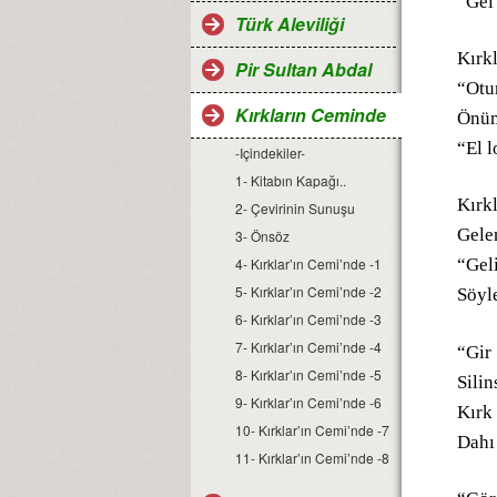
“Gel 
Türk Aleviliği
Kırkl
Pir Sultan Abdal
“Otu
Kırkların Ceminde
Önüm
“El 
-Içindekiler-
1- Kitabın Kapağı..
Kırk
2- Çevirinin Sunuşu
Gelen
3- Önsöz
4- Kırklar’ın Cemi’nde -1
“Gel
5- Kırklar’ın Cemi’nde -2
Söyle
6- Kırklar’ın Cemi’nde -3
7- Kırklar’ın Cemi’nde -4
“Gir
8- Kırklar’ın Cemi’nde -5
Silin
9- Kırklar’ın Cemi’nde -6
Kırk
10- Kırklar’ın Cemi’nde -7
Dahı 
11- Kırklar’ın Cemi’nde -8