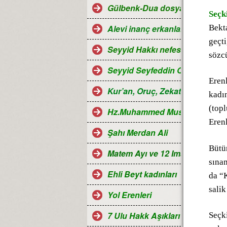
Gülbenk-Dua dosyası
Seçk
Bekta
Alevi inanç erkanları
geçti
Seyyid Hakkı nefesleri
sözcü
Seyyid Seyfeddin Ocağı...
Erenl
Kur’an, Oruç, Zekat, Hac ve Ra
kadın
(topl
Hz.Muhammed Mustafa
Erenl
Şahı Merdan Ali
Bütün
Matem Ayı ve 12 Imamlar
sına
Ehli Beyt kadınları
da “K
salik
Yol Erenleri
7 Ulu Hakk Aşıkları ve Halk oza
Seçk