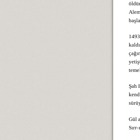
öldü
Alem
başla
1493’
kaldı
çağın
yetiş
teme
Şah 
kendi
sürüy
Gül 
Sırr-