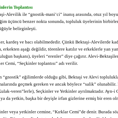
inlerin Toplantısı
şi-Alevilik ile “gnostik-mani’ci” inanış arasında, otuz yıl boy
ğim üçüncü benzer nokta sonunda, topluluk üyelerinin birbirler
ğüyle belirginleşti.
er, kardeş ve bacı olabilmededir. Çünkü Bektaşi-Alevilerde kadı
mazan ayı
, erkekten aşağı değildir, törenlere katılır ve erkeklerle yan y
uluğun başkanı), üyeleri “erenler” diye çağırır. Alevi-Bektaşile
er Cemi, “Seçkinler toplantısı” adı verilir.
 “gnostik” eğilimlerde olduğu gibi, Bektaşi ve Alevi toplulukla
malarında geçmek gereken ve ancak böylece “salik” olunabilir. 
ulak-veren”lerle), Seçkinler ve Yetkinler ayrılmaktadır. Ayn-i 
 ya da yetkin, başka bir deyişle irfan gizlerine ermiş bir eren o
nları
inler veya yetkinler cemine, “Kırklar Cemi”de denir. Burada s