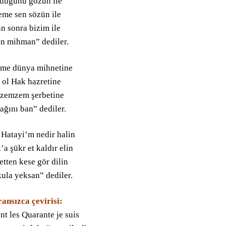
düğünü gözün ile
eme sen sözün ile
se Bücher
n sonra bizim ile
ın mihman” dediler.
me dünya mihnetine
 ol Hak hazretine
 zemzem şerbetine
ağını ban” dediler.
 Hatayi’m nedir halin
a şükr et kaldır elin
tten kese gör dilin
ula yeksan” dediler.
ransızca çevirisi:
t les Quarante je suis