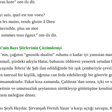
ras hote” ont-ils dit.
i suis, quel est ton voeu?
 les mains, rends gloire â Dieu
invisible, plus un mot
 sommes tous égaux” ont-ils dit.
i’nin Bazı Şiirlerinin Çözümlenişi
i’nin, çağının “gnostik-dualist” ruhunu o kadar iyi yansıtan m
smail, şiirdeki adıyla Hatai, babasını öldüreni yenerek ortada
yaşında Tebriz’de Şah ilan edildiğinde bir ışık çemberiyle çevr
 tanrısal bir kişilik, uğruna can feda edebileceği bir görevle g
msamaktadır. Fakat kısa zamanda, Çaldıran’dan sonra, içki ve s
etinin ve umutsuzluk şeytanının sürükleyip götürüşüne kendini 
nem meleğine döner.
sı Şeyh Haydar, Şirvanşah Ferruh Yasar’a karşı açtığı savaşta