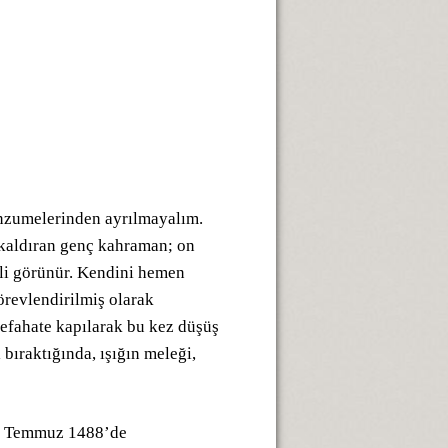
anzumelerinden ayrılmayalım.
n kaldıran genç kahraman; on
ili görünür. Kendini hemen
örevlendirilmiş olarak
efahate kapılarak bu kez düşüş
bıraktığında, ışığın meleği,
, 8 Temmuz 1488’de