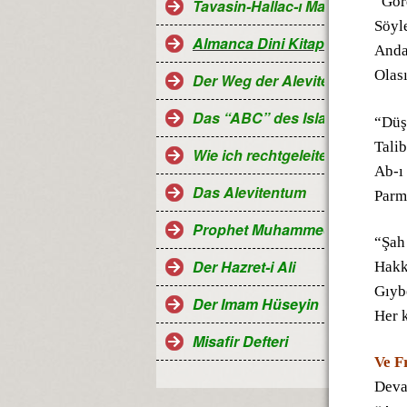
“Gör
Tavasin-Hallac-ı Mansur
Söyl
Almanca Dini Kitaplar-Religiö
Anda
Olas
Der Weg der Aleviten...
Das “ABC” des Islam
“Düş
Talib
Wie ich rechtgeleitet wurde
Ab-ı
Das Alevitentum
Parm
Prophet Muhammed
“Şah
Der Hazret-i Ali
Hakk’
Gıybe
Der Imam Hüseyin
Her k
Misafir Defteri
Ve F
Devan