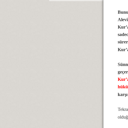
Bunun
Alevi
Kur’a
sadec
sürer
Kur’a
Sünni
geçer
Kur’
hükü
karşı
Tekra
olduğ