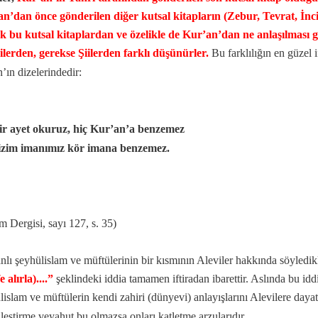
n’dan önce gönderilen diğer kutsal kitapların (Zebur, Tevrat, İnci
 bu kutsal kitaplardan ve özelikle de Kur’an’dan ne anlaşılması
lerden, gerekse Şiilerden farklı düşünürler.
Bu farklılığın en güzel 
n’ın dizelerindedir:
mazan ayı
ir ayet okuruz, hiç Kur’an’a benzemez
izim imanımız kör imana benzemez.
m Dergisi, sayı 127, s. 35)
lı şeyhülislam ve müftülerinin bir kısmının Aleviler hakkında söyledikl
e alırla)....”
şeklindeki iddia tamamen iftiradan ibarettir. Aslında bu idd
lislam ve müftülerin kendi zahiri (dünyevi) anlayışlarını Alevilere daya
nları
leştirme veyahut bu olmazsa onları katletme arzularıdır.