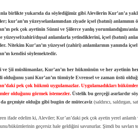
la birlikte yukarıda da söylediğimiz gibi Alevilerin Kur’an’a yakla
ler; kur’an’ın yüzeyselanlamından ziyade içsel (batıni) anlamının
n’ın pek çok ayetinin Sünni ve Şiilerce yanlış yorumlandığını/anlaş
e yüzeysel/zahiri/dışsal anlamlarla yetindiklerini, içsel (batıni) anl
ler. Nitekim Kur’an’ın yüzeysel (zahiri) anlamlarının yanında içse
n’ın kendisi söylemektedir.
 ve Şii müslümanlar, Kur’an’ın her hükmünün ve her ayetinin he
li olduğunu yani Kur’an’ın tümüyle Evrensel ve zaman üstü olduğu
an’daki pek çok hükmü uygulamazlar.
Uygulamadıkları hükümler
mler olduğunu görmek istemezler.
Üstelik bu gerçeği asırlardır söy
 da geçmişte olduğu gibi bugün de mütecaviz
(saldırıcı, saldırgan, s
ren ifade edelim ki, Aleviler; Kur’an’daki pek çok ayetin yerel anlamlı 
unu/hükümlerinin geçersiz hale geldiğini savunurlar. Şimdi bu savları te