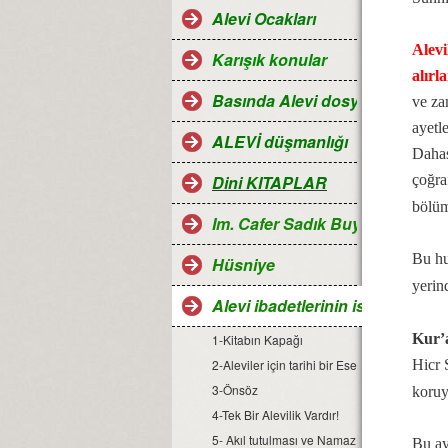
Alevi Ocakları
Alevi
Karışık konular
alırla
Basında Alevi dosyaları
ve za
ayetl
ALEVİ düşmanlığı
Dahas
Dini KITAPLAR
çoğra
bölüm
Im. Cafer Sadık Buyruğu
Bu hu
Hüsniye
yerind
Alevi ibadetlerinin islamdaki ye
Kur’
1-Kitabın Kapağı
2-Aleviler için tarihi bir Eser
Hicr 
3-Önsöz
koruy
4-Tek Bir Alevilik Vardır!
5- Akıl tutulması ve Namaz
Bu ay