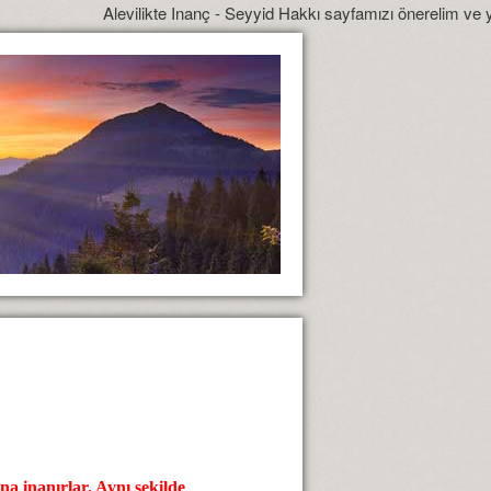
Alevilikte Inanç - Seyyid Hakkı sayfamızı önerelim ve yönlendirelim
a inanırlar. Aynı şekilde