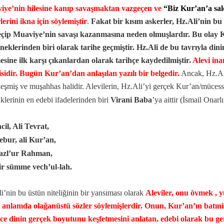
iye’nin hilesine kanıp savaşmaktan vazgeçen ve
“Biz Kur’an’a sa
lerini ikna için söylemiştir
.
Fakat bir kısım askerler, Hz.Ali’nin 
çip Muaviye’nin savaşı kazanmasına neden olmuşlardır. Bu olay Ku
rneklerinden biri olarak tarihe geçmiştir. Hz.Ali de bu tavrıyla dinin
esine ilk karşı çıkanlardan olarak tarihçe kaydedilmiştir.
Alevi ina
sidir. Bugün Kur’an’dan anlaşılan yazılı bir belgedir.
Ancak, Hz.Ali
leşmiş ve muşahhas halidir. Alevilerin, Hz.Ali’yi gerçek Kur’an/müce
klerinin en edebi ifadelerinden biri
Virani Baba
’ya aittir (İsmail Onarl
ncil, Ali Tevrat,
ebur, ali Kur’an,
Fazl’ur Rahman,
ir sümme vech’ul-lah.
i’nin bu üstün niteliğinin bir yansıması olarak
Aleviler, onu övmek ,
 anlamda olağanüstü sözler söylemişlerdir. Onun, Kur’an’ın batın
ce dinin gerçek boyutunu keşfetmesini anlatan, edebi olarak bu g