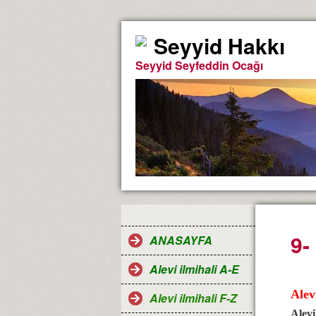
Seyyid Hakkı
Seyyid Seyfeddin Ocağı
9-
ANASAYFA
Alevi ilmihali A-E
Alev
Alevi ilmihali F-Z
Alevi