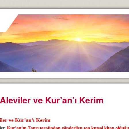
 Aleviler ve Kur’an’ı Kerim
iler ve Kur’an’ı Kerim
ler,
Kur’an’ın Tanrı tarafından gönderilen son kutsal kitap olduğun