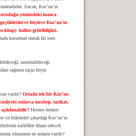
maktadırlar. Ancak, Kur’an’ın
koruduğu yönündeki inanca
eçtiklerini ve böyleve Kur’an’ın
kitap) haline getirildiğini,
ada kurumsal olarak iki soru
ebileceği, unutulabileceği
aadine rağmen niçin böyle
rarı vardır?
Ortada tek bir Kur’an
udiyeti; onlarca mezhep, tarikat,
 açıklanabilir?
Hemen hemen
rine zıt hükümler çıkardığı Kur’an’ın
birlerini kafirlikle itham edecek
lmemiş olmasının ne anlamı vardır?