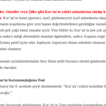
ler, Sünniler veya Şiiler gibi Kur’an’ın zahiri anlamlarına takılıp
r.
Kur’an’ın batıni (gizemci, içsel, görünmeyen)/ içsel anlamlarına ula
manın koşullarına göre yeni baştan değerlendirilmesi gerektiğine inanırl
erin pek çoğu batıni manalar içerir. Yine bilirler ki, Kur’an’ın pek çok 
ı sadece indiği dönemdeki insanları ilgilendiren, sadece Araplara özgü 
fyalara şamil (içine alan, kaplayan, kapsıyan) olması mümkün olmayan
ünü oluşturur.
susları ayrıntılandırmadan önce İslam tarihi boyunca sürekli gündem
e olacaktır.
ri
an’ın Korunmuşluğuna Dair
Suresi’nin 9. ayetinde şöyle denilmektedir: “Kur’an’ı (zikri) kesinlikle b
acağız.”
ete dayanarak müslümanlar, Kur’an’ın Tanrı tarafından korunduğuna dol