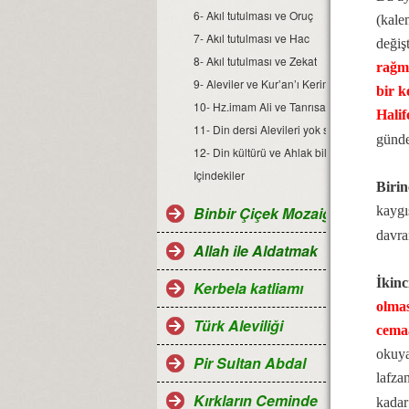
6- Akıl tutulması ve Oruç
(kale
7- Akıl tutulması ve Hac
değiş
8- Akıl tutulması ve Zekat
rağme
9- Aleviler ve Kur’an’ı Kerim
bir k
10- Hz.imam Ali ve Tanrısallığı
Halif
11- Din dersi Alevileri yok sayıyor!
günde
12- Din kültürü ve Ahlak bilgisi ders kitapla
Içindekiler
Birin
Binbir Çiçek Mozaiği Alevilik
kaygı
davra
Allah ile Aldatmak
İkinci
Kerbela katliamı
olmas
Türk Aleviliği
cemaa
okuya
Pir Sultan Abdal
lafza
Kırkların Ceminde
kadar