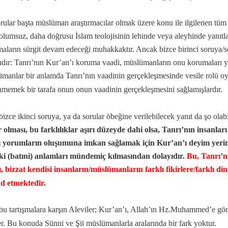
rular başta müslüman araştırmacılar olmak üzere konu ile ilgilenen tüm 
se Bücher
olumsuz, daha doğrusu İslam teolojisinin lehinde veya aleyhinde yanıt
şmaların sürgit devam edeceği muhakkaktır. Ancak bizce birinci soruya/s
ıdır:
Tanrı’nın Kur’an’ı koruma vaadi, müslümanların onu korumaları yo
manlar bir anlamda Tanrı’nın vaadinin gerçekleşmesinde vesile rolü oy
memek bir tarafa onun onun vaadinin gerçekleşmesini sağlamışlardır.
bizce ikinci soruya, ya da sorular öbeğine verilebilecek yanıt da şo olabi
r olması, bu farklılıklar aşırı düzeyde dahi olsa, Tanrı’nın insanlar
ı yorumların oluşumuna imkan sağlamak için Kur’an’ı deyim yerind
iki (batıni) anlamları mündemiç kılmasından dolayıdır.
Bu, Tanrı’n
, bizzat kendisi insanların/müslümanların farklı fikirlere/farklı di
d etmektedir.
u tartışmalara karşın Aleviler; Kur’an’ı, Allah’ın Hz.Muhammed’e gönd
er. Bu konuda Sünni ve Şii müslümanlarla aralarında bir fark yoktur.