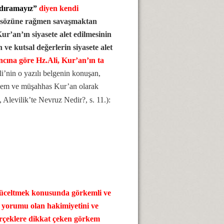
ldıramayız”
diyen kendi
bu sözüne rağmen savaşmaktan
r’an’ın siyasete alet edilmesinin
 ve kutsal değerlerin siyasete alet
ncına göre Hz.Ali, Kur’an’ın ta
’nin o yazılı belgenin konuşan,
ssem ve müşahhas Kur’an olarak
ı, Alevilik’te Nevruz Nedir?, s. 11.):
 yüceltmek konusunda görkemli ve
i yorumu olan hakimiyetini ve
erçeklere dikkat çeken görkem