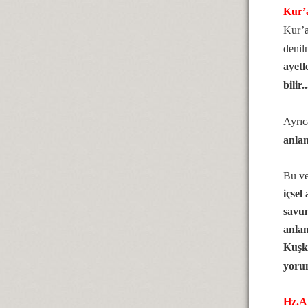
Kur’a
Kur’a
denil
ayetl
bilir.
Ayrıc
anlam
Bu ve
içsel
savun
anlam
Kuşku
yoru
Hz.Al