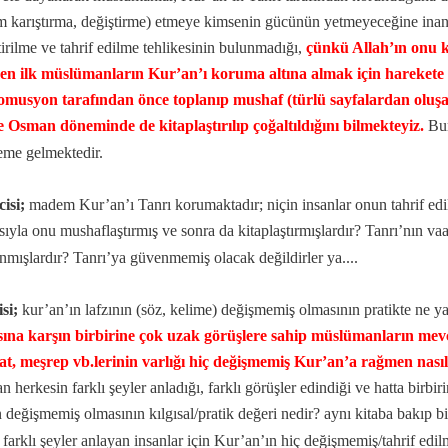
m karıştırma, değiştirme) etmeye kimsenin gücünün yetmeyeceğine inan
tirilme ve tahrif edilme tehlikesinin bulunmadığı,
çünkü Allah’ın onu 
n ilk müslümanların Kur’an’ı koruma altına almak için harekete g
omusyon tarafından önce toplanıp mushaf (türlü sayfalardan oluşan 
e Osman döneminde de kitaplaştırılıp çoğaltıldığını bilmekteyiz.
Bur
me gelmektedir.
rı hakkında rapor
cisi;
madem Kur’an’ı Tanrı korumaktadır; niçin insanlar onun tahrif edil
sıyla onu mushaflaştırmış ve sonra da kitaplaştırmışlardır? Tanrı’nın v
nmışlardır? Tanrı’ya güvenmemiş olacak değildirler ya....
si;
kur’an’ın lafzının (söz, kelime) değişmemiş olmasının pratikte ne ya
ına karşın birbirine çok uzak görüşlere sahip müslümanların mevc
t, meşrep vb.lerinin varlığı hiç değişmemiş Kur’an’a rağmen nasıl
n herkesin farklı şeyler anladığı, farklı görüşler edindiği ve hatta birbi
n değişmemiş olmasının kılgısal/pratik değeri nedir? aynı kitaba bakıp bir
 farklı şeyler anlayan insanlar için Kur’an’ın hiç değişmemiş/tahrif edi