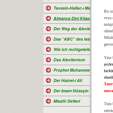
Tavasin-Hallac-ı Mansur
Bu so
Almanca Dini Kitaplar-Religiö
veya 
tartı
Der Weg der Aleviten...
olmal
Müslü
Das “ABC” des Islam
güven
Wie ich rechtgeleitet wurde
Yine 
Das Alevitentum
şeyle
Prophet Muhammed
farkl
elast
Der Hazret-i Ali
Tanrı
Der Imam Hüseyin
mura
Misafir Defteri
Tüm b
ederl