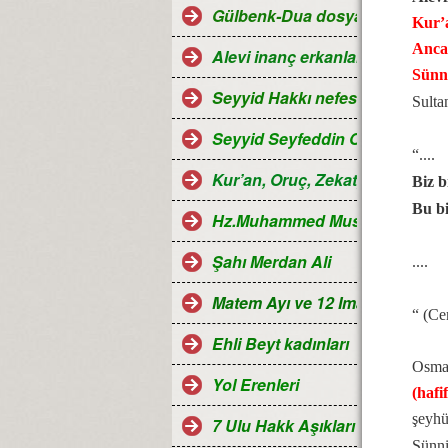
Gülbenk-Dua dosyası
Kur’a
Ancak
Alevi inanç erkanları
Sünni
Seyyid Hakkı nefesleri
Sulta
Seyyid Seyfeddin Ocağı...
“....
Kur’an, Oruç, Zekat, Hac ve Ra
Biz b
Bu b
Hz.Muhammed Mustafa
Şahı Merdan Ali
....
Matem Ayı ve 12 Imamlar
“ (Ce
Ehli Beyt kadınları
Osman
Yol Erenleri
(hafif
şeyhü
7 Ulu Hakk Aşıkları ve Halk oza
Sünni