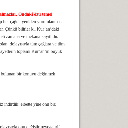
 kalmazlar. Ondaki özü temel
şıp her çağda yeniden yorumlanması
ar. Çünkü bilirler ki, Kur’an’daki
ayeti zamana ve mekana kayıtlıdır.
olan; dolayısıyla tüm çağlara ve tüm
 ayetlerin toplamı Kur’an’ın büyük
de bulunan bir konuyu değinmek
iz indirdik; elbette yine onu biz
ayısıyla onu değiştirmeye/tahrif