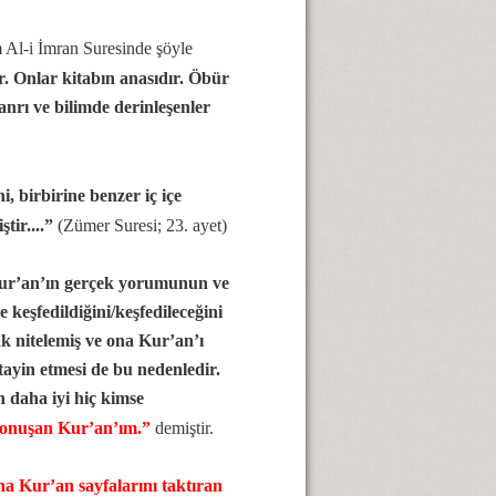
m Al-i İmran Suresinde şöyle
. Onlar kitabın anasıdır. Öbür
anrı ve bilimde derinleşenler
i, birbirine benzer iç içe
tir....”
(Zümer Suresi; 23. ayet)
Kur’an’ın gerçek yorumunun ve
e keşfedildiğini/keşfedileceğini
k nitelemiş ve ona Kur’an’ı
ayin etmesi de bu nedenledir.
 daha iyi hiç kimse
konuşan Kur’an’ım.”
demiştir.
ına Kur’an sayfalarını taktıran