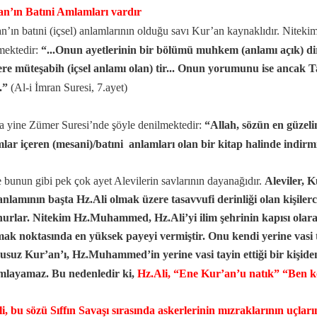
n’ın Batıni Amlamları vardır
n’ın batıni (içsel) anlamlarının olduğu savı Kur’an kaynaklıdır. Niteki
mektedir:
“...Onun ayetlerinin bir bölümü muhkem (anlamı açık) dir
ere müteşabih (içsel anlamı olan) tir... Onun yorumunu ise ancak T
..”
(Al-i İmran Suresi, 7.ayet)
a yine Zümer Suresi’nde şöyle denilmektedir:
“Allah, sözün en güzelin
lar içeren (mesani)/batıni anlamları olan bir kitap halinde indirmiş
 bunun gibi pek çok ayet Alevilerin savlarının dayanağıdır.
Aleviler, 
 anlamının başta Hz.Ali olmak üzere tasavvufi derinliği olan kişilerc
urlar. Nitekim Hz.Muhammed, Hz.Ali’yi ilim şehrinin kapısı olara
ak noktasında en yüksek payeyi vermiştir. Onu kendi yerine vasi t
suz Kur’an’ı, Hz.Muhammed’in yerine vasi tayin ettiği bir kişiden
mlayamaz. Bu nedenledir ki,
Hz.Ali, “Ene Kur’an’u natık” “Ben 
i, bu sözü Sıffın Savaşı sırasında askerlerinin mızraklarının uçlar