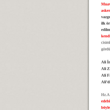
Muav
asker
vazge
ilk ö
edilm
kendi
cisim
gördü
Ali İ
Ali Z
Ali 
Ali’d
Hz.Al
edebi
böyle