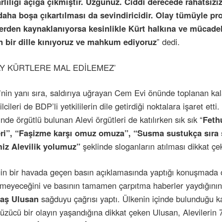
rlılığı açığa çıkmıştır. Üzgünüz. Ciddi derecede rahatsız
 tahriklerine prim vermeyelim
daha boşa çıkartılması da sevindiricidir. Olay tümüyle p
kemeye sevk edilmeli
erden kaynaklanıyorsa kesinlikle Kürt halkına ve mücade
n bir dille kınıyoruz ve mahkum ediyoruz
” dedi.
ip işten atıldı
diası
AY KÜRTLERE MAL EDİLEMEZ’
or
andalı
nin yanı sıra, saldırıya uğrayan Cem Evi önünde toplanan kal
yurusu
lcileri de BDP’li yetkililerin dile getirdiği noktalara işaret ett
inde örgütlü bulunan Alevi örgütleri de katılırken sık sık “
Fethu
ar mı?"
eri”, “Faşizme karşı omuz omuza”, “Susma sustukça sıra 
miz Alevilik yolumuz”
şeklinde sloganların atılması dikkat çek
Dava Yok
ni de Kestiler!
in bir havada geçen basın açıklamasında yaptığı konuşmada o
 Kapatma Davası
emeyeceğini ve basının tamamen çarpıtma haberler yaydığının 
aş Ulusan
sağduyu çağrısı yaptı. Ülkenin içinde bulunduğu k
 üzücü bir olayın yaşandığına dikkat çeken Ulusan, Alevilerin 