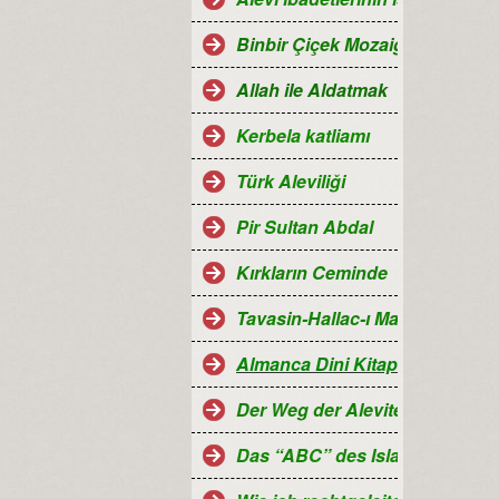
Binbir Çiçek Mozaiği Alevilik
Allah ile Aldatmak
Kerbela katliamı
Türk Aleviliği
Pir Sultan Abdal
Kırkların Ceminde
Tavasin-Hallac-ı Mansur
Almanca Dini Kitaplar-Religiö
Der Weg der Aleviten...
Das “ABC” des Islam