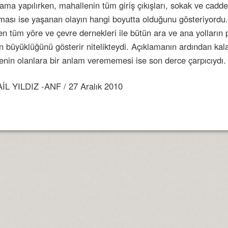
ama yapılırken, mahallenin tüm giriş çıkışları, sokak ve caddel
 nedeniyle işten çıkardılar!
lması ise yaşanan olayın hangi boyutta olduğunu gösteriyord
n tüm yöre ve çevre dernekleri ile bütün ara ve ana yolların 
zetti!
n büyüklüğünü gösterir nitelikteydi. Açıklamanın ardından kala
manşet
enin olanlara bir anlam verememesi ise son derce çarpıcıydı.
İL YILDIZ -ANF / 27 Aralık 2010
dı!
ri