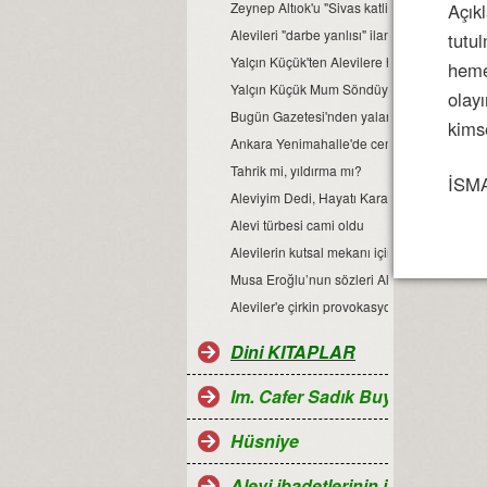
Açıkl
Zeynep Altıok'u "Sivas katliamı açıklamaları"
Alevileri "darbe yanlısı" ilan etti
tutu
Yalçın Küçük'ten Alevilere hakaret
heme
Yalçın Küçük Mum Söndüyü Grup Sekse Ben
olayı
Bugün Gazetesi'nden yalan ve nefret dolu 
kims
Ankara Yenimahalle'de cemevine saldırı
Tahrik mi, yıldırma mı?
İSMA
Aleviyim Dedi, Hayatı Karardı
Alevi türbesi cami oldu
Alevilerin kutsal mekanı için yıkım kararı
Musa Eroğlu’nun sözleri Alevileri fena kızdır
Aleviler'e çirkin provokasyon
Dini KITAPLAR
Im. Cafer Sadık Buyruğu
Hüsniye
Alevi ibadetlerinin islamdaki ye