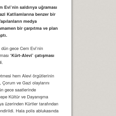
m Evi’nin saldırıya uğraması
zi Katliamlarına benzer bir
Yapılanların medya
 tamamen bir çarpıtma ve plan
ptı.
de dün gece Cem Evi’nin
ılması
‘Kürt-Alevi’ çatışması
i.
etmesi hem Alevi örgütlerinin
, Çorum ve Gazi olaylarını
dün gece saatlerinde
intepe Kültür ve Dayanışma
ya üzerinden Kürtler tarafından
ndirildi. Hala polis ablukasında