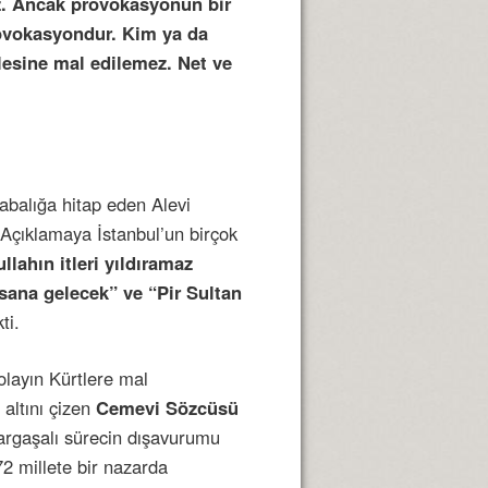
ız. Ancak provokasyonun bir
rovokasyondur. Kim ya da
lesine mal edilemez. Net ve
abalığa hitap eden Alevi
i. Açıklamaya İstanbul’un birçok
llahın itleri yıldıramaz
sana gelecek” ve “Pir Sultan
ti.
layın Kürtlere mal
altını çizen
Cemevi Sözcüsü
argaşalı sürecin dışavurumu
72 millete bir nazarda