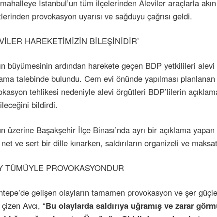
 mahalleye İstanbul’un tüm ilçelerinden Aleviler araçlarla ak
tlerinden provokasyon uyarısı ve sağduyu çağrısı geldi.
VİLER HAREKETİMİZİN BİLEŞİNİDİR’
ın büyümesinin ardından harekete geçen BDP yetkilileri alevi ö
lama talebinde bulundu. Cem evi önünde yapılması planlanan 
o edildi
kasyon tehlikesi nedeniyle alevi örgütleri BDP’lilerin açıklam
ni mi?
leceğini bildirdi.
n üzerine Başakşehir İlçe Binası’nda ayrı bir açıklama yapan 
 net ve sert bir dille kınarken, saldırıların organizeli ve maksat
syon
Y TÜMÜYLE PROVOKASYONDUR
ntepe’de gelişen olayların tamamen provokasyon ve şer güçle
 bir iş
ı çizen Avcı, “
Bu olaylarda saldırıya uğramış ve zarar görm
ınadı