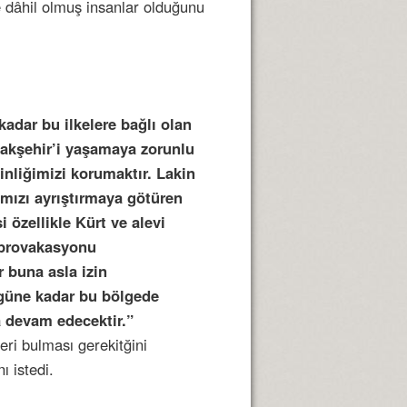
e dâhil olmuş insanlar olduğunu
adar bu ilkelere bağlı olan
şakşehir’i yaşamaya zorunlu
inliğimizi korumaktır. Lakin
ımızı ayrıştırmaya götüren
 özellikle Kürt ve alevi
u provakasyonu
r buna asla izin
güne kadar bu bölgede
 devam edecektir.”
eri bulması gerekitğini
ı istedi.