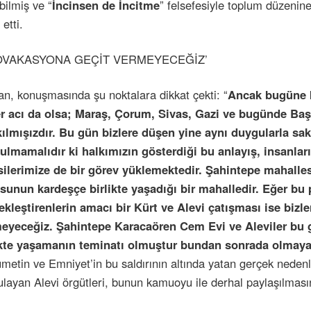
bilmiş ve “
İncinsen de İncitme
” felsefesiyle toplum düzenin
işlenmiş
 etti.
anamesi hazırlandı
sı
OVAKASYONA GEÇİT VERMEYECEĞİZ’
an, konuşmasında şu noktalara dikkat çekti: “
Ancak bugüne k
er acı da olsa; Maraş, Çorum, Sivas, Gazi ve bugünde Ba
kılmışızdır. Bu gün bizlere düşen yine aynı duygularla sak
ulmamalıdır ki halkımızın gösterdiği bu anlayış, insanlar
silerimize de bir görev yüklemektedir. Şahintepe mahallesi
sunun kardeşçe birlikte yaşadığı bir mahalledir. Eğer b
ce linç girişimi
ekleştirenlerin amacı bir Kürt ve Alevi çatışması ise bizle
eyeceğiz. Şahintepe Karacaören Cem Evi ve Aleviler bu 
ikte yaşamanın teminatı olmuştur bundan sonrada olmaya
eme konulmuyor
metin ve Emniyet’in bu saldırının altında yatan gerçek nedenl
cusuna tepki gösterdi
ulayan Alevi örgütleri, bunun kamuoyu ile derhal paylaşılmasın