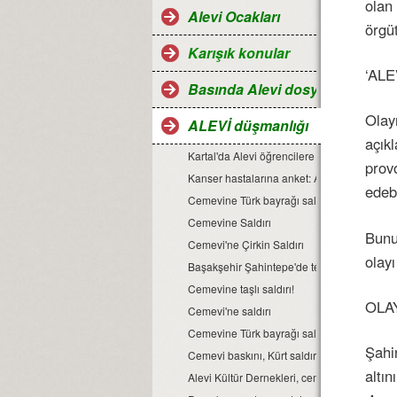
olan
Alevi Ocakları
örgü
Karışık konular
‘ALE
Basında Alevi dosyaları
Olay
ALEVİ düşmanlığı
açık
Kartal'da Alevi öğrencilere saldırılar protest
provo
Kanser hastalarına anket: Alevi misiniz Sün
edebi
Cemevine Türk bayrağı saldırısı
Cemevine Saldırı
Bunu
Cemevi'ne Çirkin Saldırı
olayı
Başakşehir Şahintepe'de tehlikeli provoka
Cemevine taşlı saldırı!
OLA
Cemevi'ne saldırı
Cemevine Türk bayrağı saldırısı.
Şahi
Cemevi baskını, Kürt saldırısı değil, organize
altın
Alevi Kültür Dernekleri, cemevine saldırıyı k