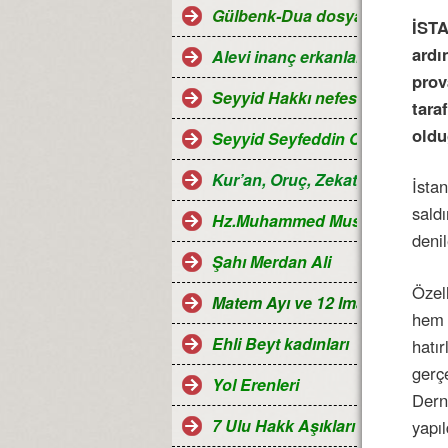
Gülbenk-Dua dosyası
İSTA
ardı
Alevi inanç erkanları
prov
Seyyid Hakkı nefesleri
tara
oldu
Seyyid Seyfeddin Ocağı...
Kur’an, Oruç, Zekat, Hac ve Ra
İsta
sald
Hz.Muhammed Mustafa
denil
Şahı Merdan Ali
Özel
Matem Ayı ve 12 Imamlar
hem 
Ehli Beyt kadınları
hatır
gerç
Yol Erenleri
Dern
7 Ulu Hakk Aşıkları ve Halk oza
yapıl