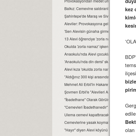
duya
Provokasyondan medet uman gerici güçlerin
kez 
Balkız: Cemevine saldıranlar, bulunup mah
Şahintepe'de Maraş ve Sivas denemeleri!
kiml
Aleviler: Provokasyona gelmeyeceğiz
kesi
'Sen Alevisin günaha girmek istemiyoruz' dey
13 Alevi öğrenciye 'zorla namaz kıldırıldı' id
‘OL
Okulda 'zorla namaz' işkencesi devam ediy
Anaokulu'nda Alevi çocuklara 'din dersi' sk
BDP’
'Anaokulu'nda din dersi' skandalına suç du
temsi
Alevi kıza 'okulda zorla namaz' iddiası
ilçes
"Aldığınız 300 kişi arasında bir tane Alevi v
bizl
Mehmet Ali Erbil'in Hakaretine Takipsizilik
piri
Şovmen Erbil'e "Alevileri Aşağılamak"tan 
"İbadethane" Olarak Görülmüyordu; Elektriği
Gerg
"Cemevleri İbadethanedir" Diyen Derneğe
edil
Ulema cemevi kapattıracak
Bekt
Cemevlerine yasak koymak bölücülüktür
olan
"Hayır" diyen Alevi köyünü devlet terk etti