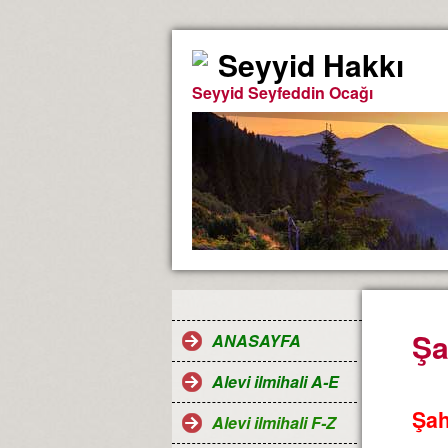
Seyyid Hakkı
Seyyid Seyfeddin Ocağı
Şa
ANASAYFA
Alevi ilmihali A-E
Şah
Alevi ilmihali F-Z