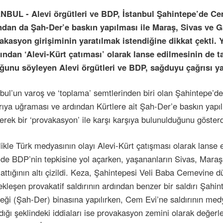
NBUL - Alevi örgütleri ve BDP, İstanbul Şahintepe’de Ce
ndan da Şah-Der’e baskın yapılması ile Maraş, Sivas ve Ga
akasyon girişiminin yaratılmak istendiğine dikkat çekti. 
fından ‘Alevi-Kürt çatıması’ olarak lanse edilmesinin de
ğunu söyleyen Alevi örgütleri ve BDP, sağduyu çağrısı ya
mazan ayı
nbul’un varoş ve ‘toplama’ semtlerinden biri olan Şahintepe’
ırıya uğraması ve ardından Kürtlere ait Şah-Der’e baskın yap
erek bir ‘provakasyon’ ile karşı karşıya bulunulduğunu gösterd
likle Türk medyasının olayı Alevi-Kürt çatışması olarak lanse 
de BDP’nin tepkisine yol açarken, yaşananların Sivas, Maraş
lattığının altı çizildi. Keza, Şahintepesi Veli Baba Cemevine 
ekleşen provakatif saldırının ardından benzer bir saldırı Şah
eği (Şah-Der) binasına yapılırken, Cem Evi’ne saldırının med
nları
dığı şeklindeki iddiaları ise provakasyon zemini olarak değerle