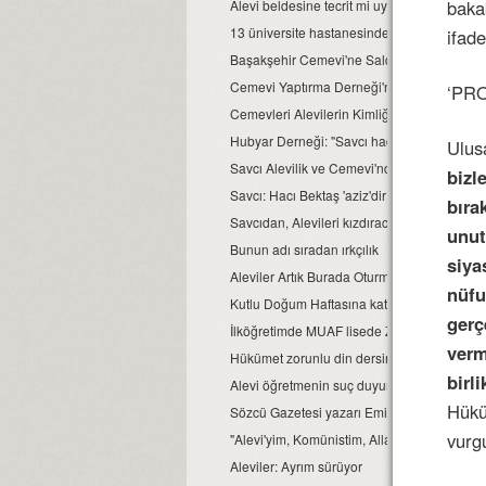
baka
Alevi beldesine tecrit mi uygulanıyor?
13 üniversite hastanesinde Alevi hastalar f
ifade
Başakşehir Cemevi'ne Saldırı Olayının iddi
Cemevi Yaptırma Derneği'ne kapatma dava
‘PR
Cemevleri Alevilerin Kimliğidir!
Hubyar Derneği: "Savcı haddini aşmıştır"
Ulus
Savcı Alevilik ve Cemevi'nden ne Anlar?
bizl
Savcı: Hacı Bektaş 'aziz'dir
bıra
Savcıdan, Alevileri kızdıracak mütalaa
unut
Bunun adı sıradan ırkçılık
siya
Aleviler Artık Burada Oturmuyor
nüfu
Kutlu Doğum Haftasına katılmayan Alevi gen
gerç
İlköğretimde MUAF lisede ZORUNLU!
verm
Hükümet zorunlu din dersinden kaldı
birl
Alevi öğretmenin suç duyurusu 8 aydır işl
Hükü
Sözcü Gazetesi yazarı Emin Çölaşan, okuyu
vurg
"Alevi'yim, Komünistim, Allahsızım..."
Aleviler: Ayrım sürüyor