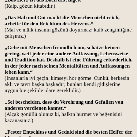
(Kalp, gözün kitabıdır.)
„Das Hab und Gut macht die Menschen nicht reich,
arbeite für den Reichtum des Herzens.“
(Mal ve mülk insanın gözünü doyurmaz; kalb zenginliğine
çalışınız.)
„Gehe mit Menschen freundlich um, schätze keinen
gering, weil jeder eine andere Auffassung, Lebensweise
und Tradition hat. Deshalb ist eine Führung erforderlich,
in der jeder nach seinen Mentalitäten und Auffassungen
leben kann.“
(
Insanlarla iyi geçin, kimseyi hor görme. Çünkü, herkesin
aklı ve tavrı başka başkadır; bunları kendi gidişlerine
uygun bie şekilde idare gereklidir.)
„Sei bescheiden, dass du Verehrung und Gefallen von
anderen verdienen kannst.“
(Alçak gönüllü olunuz ki, halkın hürmet ve beğenisini
kazanasınız.)
„Fester Entschluss und Geduld sind die besten Helfer der