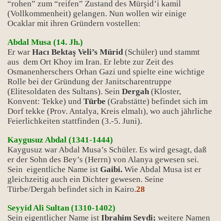
“rohen” zum “reifen” Zustand des Mürşid’i kamil
(Vollkommenheit) gelangen. Nun wollen wir einige
Ocaklar mit ihren Gründern vostellen:
Abdal Musa (14. Jh.)
Er war
Hacı Bektaş Veli’s Mürid
(Schüler) und stammt
aus dem Ort Khoy im Iran. Er lebte zur Zeit des
Osmanenherschers Orhan Gazi und spielte eine wichtige
Rolle bei der Gründung der Janitscharentruppe
(Elitesoldaten des Sultans). Sein
Dergah
(Kloster,
Konvent: Tekke) und
Türbe
(Grabstätte) befindet sich im
Dorf tekke (Prov. Antalya, Kreis elmalı), wo auch jährliche
Feierlichkeiten stattfinden (3.-5. Juni).
Kaygusuz Abdal (1341-1444)
Kaygusuz war Abdal Musa’s Schüler. Es wird gesagt, daß
er der Sohn des Bey’s (Herrn) von Alanya gewesen sei.
Sein eigentliche Name ist
Gaibi.
Wie Abdal Musa ist er
gleichzeitig auch ein Dichter gewesen. Seine
Türbe/Dergah befindet sich in Kairo.
28
Seyyid Ali Sultan (1310-1402)
Sein eigentlicher Name ist
Ibrahim Seydi;
weitere Namen