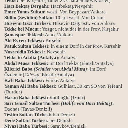
Tekke:
bei Kırşehir (früher St. Charalambos Kloster)
Hacı Bektaş Dergahı:
Hacıbektaş/Nevşehir
Emre Yunus Sultan:
westl. Von Beypazarı/Ankara
Sidim (Seyidim) Sultan:
10 km westl. Von Çorum
Hüseyin Gazi Türbesi:
Hüseyin Dağ, östl. Von Ankara
Tekke bei Mucur:
Yozgat, nicht das in der Prov. Kırşehir
Şamaspur Tekkesi:
Alaca/Ankara
Ahi Evren Tekkesi:
Kırşehir
Patuk Sultan Tekkesi:
in einem Dorf in der Prov. Kırşehir
Nusreddin Tekkesi :
Nevşehir
Tekke in Adalia (Antalya):
Antalya
Abdal Musa Tekkesi:
im Dorf Tekke (Elmalı/Antalya)
Kilerici Baba
(Schüler von Abdal Musa)
:
im Dorf
Özdemir (
Gilevgi,
Elmalı/Antalya)
Kafi Baba Tekkesi:
Finike/Antalya
Yaman Ali Baba Tekkesi:
Gülhisar, 30 km SO von Tefenni
(Burdur)
Hasan Baba Tekkesi:
Katiboğlu (Izmir)
Sarı Ismail Sultan Türbesi
(Halife von Hacı Bektaş)
:
Daonas (Tavas/Denizli)
Teslim Sultan Türbesi:
bei Denizli
Dede Sultan Türbesi
: bei Denizli
Niyazi Baba Türbesi:
Sarayköy/Denizli