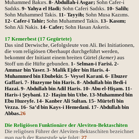
Muhammed Bakırs.
8- Abdullah-i Asgar;
Sohn Cafer-i
Sadıks.
9- Yahya el Hadi;
Sohn Caferi Sadıks.
10- Salih;
Sohn Muhammed Takis.
11- Tayyib;
Sohn Musa Kazıms.
12- Cafer-i Tahir;
Sohn Muhammed Takis.
13- Kasım;
Sohn Ali Nakis.
14- Cafer;
Sohn Hasan Askeris.
17 Kemerbest (17 Gegürtete)
Das sind Derwische, Gefolgsleute von Ali. Bei Initiationen,
die vom religiösen Oberhaupt durchgeführt werden,
bekommt der Initiant einem breiten Gürtel
(kemer)
aus
Stoff um die Hüfte gebunden.
1- Selman-i Farisi. 2-
Ammar bin Yaser. 3- Malik Ejder bin Haris. 4-
Muhammed bin Ebubekir. 5- Veysel Karani. 6- Ebuzer
Gaffari. 7- Huzeyme bin Haris. 8- Abdullah bin Bedi-i
Hazai. 9- Abdullah bin Adil Haris. 10- Abu el-Hişam. 11-
Haris-i Şeybani. 12- Haşim bin Utbe. 13-Muhammed bin
Ebu Huzeyfe. 14- Kanber Ali Sultan. 15- Mürtefi bin
Vezza. 16- Sa’d bin Kays-i Hemedani. 17- Abdullah bin
Abbas.
26
Die Religiösen Funktionäre der Aleviten-Bektaschiten
Die religösen Führer der Aleviten-Bektaschiten bezeichnet
man nach der Rangstufe wie folgt:
27