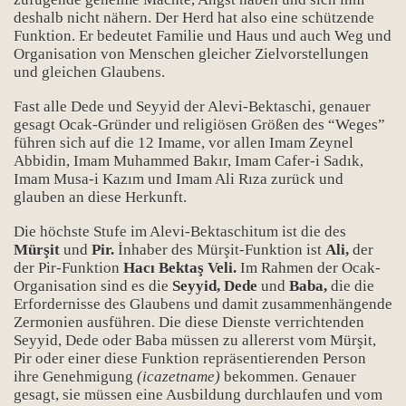
deshalb nicht nähern. Der Herd hat also eine schützende
Funktion. Er bedeutet Familie und Haus und auch Weg und
Organisation von Menschen gleicher Zielvorstellungen
und gleichen Glaubens.
Fast alle Dede und Seyyid der Alevi-Bektaschi, genauer
gesagt Ocak-Gründer und religiösen Größen des “Weges”
führen sich auf die 12 Imame, vor allen Imam Zeynel
Abbidin, Imam Muhammed Bakır, Imam Cafer-i Sadık,
Imam Musa-i Kazım und Imam Ali Rıza zurück und
glauben an diese Herkunft.
Die höchste Stufe im Alevi-Bektaschitum ist die des
Mürşit
und
Pir.
İnhaber des Mürşit-Funktion ist
Ali,
der
der Pir-Funktion
Hacı Bektaş Veli.
Im Rahmen der Ocak-
Organisation sind es die
Seyyid, Dede
und
Baba,
die die
Erfordernisse des Glaubens und damit zusammenhängende
Zermonien ausführen. Die diese Dienste verrichtenden
Seyyid, Dede oder Baba müssen zu allererst vom Mürşit,
Pir oder einer diese Funktion repräsentierenden Person
ihre Genehmigung
(icazetname)
bekommen. Genauer
gesagt, sie müssen eine Ausbildung durchlaufen und vom