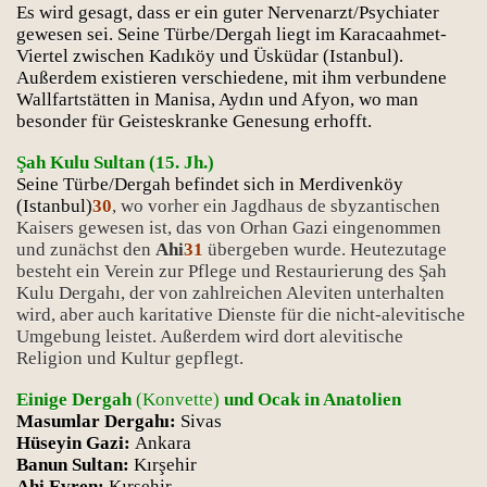
Es wird gesagt, dass er ein guter Nervenarzt/Psychiater
gewesen sei. Seine Türbe/Dergah liegt im Karacaahmet-
Viertel zwischen Kadıköy und Üsküdar (Istanbul).
Außerdem existieren verschiedene, mit ihm verbundene
Wallfartstätten in Manisa, Aydın und Afyon, wo man
besonder für Geisteskranke Genesung erhofft.
Şah Kulu Sultan (15. Jh.)
Seine Türbe/Dergah befindet sich in Merdivenköy
(Istanbul)
30
, wo vorher ein Jagdhaus de sbyzantischen
Kaisers gewesen ist, das von Orhan Gazi eingenommen
und zunächst den
Ahi
31
übergeben wurde. Heutezutage
besteht ein Verein zur Pflege und Restaurierung des Şah
Kulu Dergahı, der von zahlreichen Aleviten unterhalten
wird, aber auch karitative Dienste für die nicht-alevitische
Umgebung leistet. Außerdem wird dort alevitische
Religion und Kultur gepflegt.
Einige Dergah
(Konvette)
und Ocak in Anatolien
Masumlar Dergahı:
Sivas
Hüseyin Gazi:
Ankara
Banun Sultan:
Kırşehir
Ahi Evren:
Kırşehir