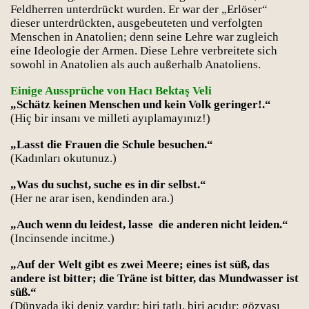
Feldherren unterdrückt wurden. Er war der „Erlöser“
dieser unterdrückten, ausgebeuteten und verfolgten
Menschen in Anatolien; denn seine Lehre war zugleich
eine Ideologie der Armen. Diese Lehre verbreitete sich
sowohl in Anatolien als auch außerhalb Anatoliens.
Einige Aussprüche von Hacı Bektaş Veli
„Schätz keinen Menschen und kein Volk geringer!.“
(Hiç bir insanı ve milleti ayıplamayınız!)
„Lasst die Frauen die Schule besuchen.“
(Kadınları okutunuz.)
„Was du suchst, suche es in dir selbst.“
(Her ne arar isen, kendinden ara.)
„Auch wenn du leidest, lasse die anderen nicht leiden.“
(Incinsende incitme.)
„Auf der Welt gibt es zwei Meere; eines ist süß, das
andere ist bitter; die Träne ist bitter, das Mundwasser ist
süß.“
(Dünyada iki deniz vardır; biri tatlı, biri acıdır; gözyaşı