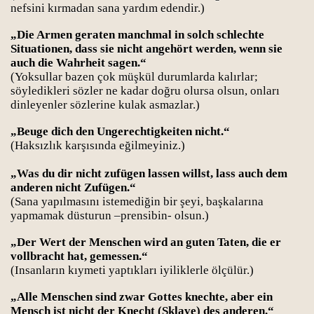
nefsini kırmadan sana yardım edendir.)
„Die Armen geraten manchmal in solch schlechte
Situationen, dass sie nicht angehört werden, wenn sie
auch die Wahrheit sagen.“
(Yoksullar bazen çok müşkül durumlarda kalırlar;
söyledikleri sözler ne kadar doğru olursa olsun, onları
dinleyenler sözlerine kulak asmazlar.)
„Beuge dich den Ungerechtigkeiten nicht.“
(Haksızlık karşısında eğilmeyiniz.)
„Was du dir nicht zufügen lassen willst, lass auch dem
anderen nicht Zufügen.“
(Sana yapılmasını istemediğin bir şeyi, başkalarına
yapmamak düsturun –prensibin- olsun.)
„Der Wert der Menschen wird an guten Taten, die er
vollbracht hat, gemessen.“
(Insanların kıymeti yaptıkları iyiliklerle ölçülür.)
„Alle Menschen sind zwar Gottes knechte, aber ein
Mensch ist nicht der Knecht (Sklave) des anderen.“