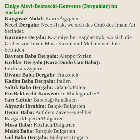
Einige Alevi-Bektaschi-Konvente (Dergahlar) im
Ausland
Kaygusuz Abdal:
Kairo/Ägypten
Necef Dergahı:
Necef/Irak, wo sich das Grab des Imam Ali
befindet.
Kazimiye Degahı:
Kazimiye bei Bagdat/Irak, wo sich die
Gräber von Imam Musa Kazım und Muhammed Taki
befinden.
Bayram Baba Dergahı:
Aleppo/Syrien
Kırklar Dergahı (Kara Donlu Can Baba):
Levkosia/Zypern
Divane Baba Dergahı:
Frakreich
Kadim Baba Dergahı:
Italien
Saltık Baba Dergahı:
Gdansk/Polen
Ein Bektaschi-Konvent:
In Michigan/USA
Sarı Saltuk:
Babadağ/Rumänien
Akyazılı Ibrahim:
Balçık/Bulgarien
Demir Baba:
Auf dem Zavet-Hügel bei
Razgard/Isperih/Bulgarien
Musa Baba:
Kozluca/Bulgarien
Melek Baba:
Rusçuk/Bulgarien
Gül Baba Dergahı:
Budapest/Ungarn