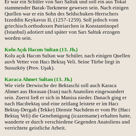
Er war ein Schüler von Sarı Saltuk und soll ein aus Tokat
stammender Barak-Turkmene gewesen sein. Nach einigen
Quellen war er ein Sohn des Seldschuken-Herrschers
Izzeddin Keykavus II, (1257-1259). Soll jedoch vom
griechisch.orthodoxen Patriarchen in Konstantinopel
(Istanbul) adotiert und später von Sarı Saltuk erzogen
worden sein.
Kolu Açık Hacım Sultan (13. Jh.)
Kolu açık Hacım Sultan war Schüler, nach einigen Quellen
auvh Vetter von Hacı Bektaş Veli. Seine Türbe liegt in
Susuzköy (Prov. Uşak).
Karaca Ahmet Sultan (13. Jh.)
Wie viele Derwische der Bektaschi soll auch Karaca
Ahmet aus Horasan (Iran) nach Anatolien eingewandert
sein. Zuerst ließ er sich in Manisa nieder. Danach ging er
nach Hacıbektaş und eine zeitlang leistete er im Hacı
Bektaş-Dergah (Tekke) Dienste Nachdem er vom Pir (Hacı
Bektaş Veli) die Genehmigung (icazetname) erhalten hatte,
wanderte er durch verschiedene Gegenden Anatoliens und
verrichtete geistliche Arbeit.