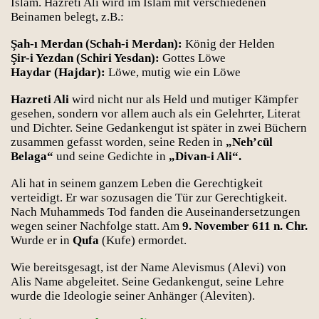
Islam. Hazreti Ali wird im Islam mit verschiedenen
Beinamen belegt, z.B.:
Şah-ı Merdan (Schah-i Merdan):
König der Helden
Şir-i Yezdan (Schiri Yesdan):
Gottes Löwe
Haydar (Hajdar):
Löwe, mutig wie ein Löwe
Hazreti Ali
wird nicht nur als Held und mutiger Kämpfer
gesehen, sondern vor allem auch als ein Gelehrter, Literat
und Dichter. Seine Gedankengut ist später in zwei Büchern
zusammen gefasst worden, seine Reden in
„Neh’cül
Belaga“
und seine Gedichte in
„Divan-i Ali“.
Ali hat in seinem ganzem Leben die Gerechtigkeit
verteidigt. Er war sozusagen die Tür zur Gerechtigkeit.
Nach Muhammeds Tod fanden die Auseinandersetzungen
wegen seiner Nachfolge statt. Am
9. November 611 n. Chr.
Wurde er in
Qufa
(Kufe) ermordet.
Wie bereitsgesagt, ist der Name Alevismus (Alevi) von
Alis Name abgeleitet. Seine Gedankengut, seine Lehre
Bücher
wurde die Ideologie seiner Anhänger (Aleviten).