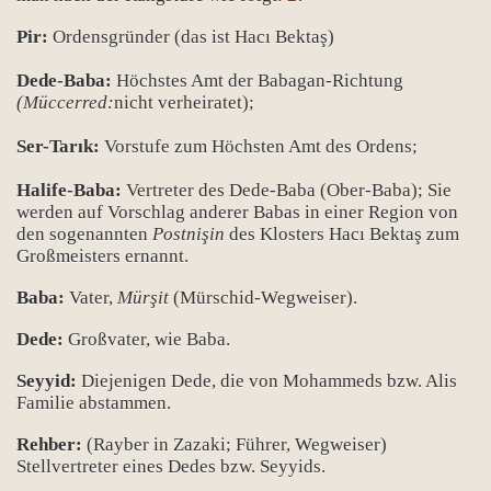
Pir:
Ordensgründer (das ist Hacı Bektaş)
Dede-Baba:
Höchstes Amt der Babagan-Richtung
(Müccerred:
nicht verheiratet);
Ser-Tarık:
Vorstufe zum Höchsten Amt des Ordens;
Halife-Baba:
Vertreter des Dede-Baba (Ober-Baba); Sie
werden auf Vorschlag anderer Babas in einer Region von
den sogenannten
Postnişin
des Klosters Hacı Bektaş zum
Großmeisters ernannt.
Baba:
Vater,
Mürşit
(Mürschid-Wegweiser).
Dede:
Großvater, wie Baba.
Seyyid:
Diejenigen Dede, die von Mohammeds bzw. Alis
Familie abstammen.
Rehber:
(Rayber in Zazaki; Führer, Wegweiser)
Stellvertreter eines Dedes bzw. Seyyids.