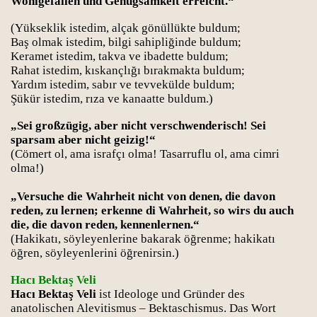
Wohlgefallen und Genügsamkeit erreicht.“
(Yükseklik istedim, alçak gönüllükte buldum;
Baş olmak istedim, bilgi sahipliğinde buldum;
Keramet istedim, takva ve ibadette buldum;
Rahat istedim, kıskançlığı bırakmakta buldum;
Yardım istedim, sabır ve tevvekülde buldum;
Şükür istedim, rıza ve kanaatte buldum.)
„Sei großzügig, aber nicht verschwenderisch! Sei
sparsam aber nicht geizig!“
(Cömert ol, ama israfçı olma! Tasarruflu ol, ama cimri
olma!)
„Versuche die Wahrheit nicht von denen, die davon
reden, zu lernen; erkenne di Wahrheit, so wirs du auch
die, die davon reden, kennenlernen.“
(Hakikatı, söyleyenlerine bakarak öğrenme; hakikatı
öğren, söyleyenlerini öğrenirsin.)
Hacı Bektaş Veli
Hacı Bektaş Veli
ist Ideologe und Gründer des
anatolischen Alevitismus – Bektaschismus. Das Wort