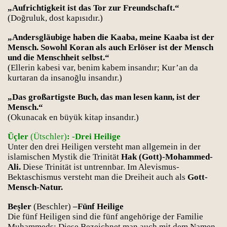
„Aufrichtigkeit ist das Tor zur Freundschaft.“
(Doğruluk, dost kapısıdır.)
„Andersgläubige haben die Kaaba, meine Kaaba ist der
Mensch. Sowohl Koran als auch Erlöser ist der Mensch
und die Menschheit selbst.“
(Ellerin kabesi var, benim kabem insandır; Kur’an da
kurtaran da insanoğlu insandır.)
„Das großartigste Buch, das man lesen kann, ist der
Mensch.“
(Okunacak en büyük kitap insandır.)
Üçler
(Ütschler)
: -Drei Heilige
Unter den drei Heiligen versteht man allgemein in der
islamischen Mystik die Trinität
Hak (Gott)-Mohammed-
Ali.
Diese Trinität ist untrennbar. Im Alevismus-
Bektaschismus versteht man die Dreiheit auch als
Gott-
Mensch-Natur.
Beşler
(Beschler)
–Fünf Heilige
Die fünf Heiligen sind die fünf angehörige der Familie
Muhammeds: Diese Bezeichnet man auch mit dem Namen