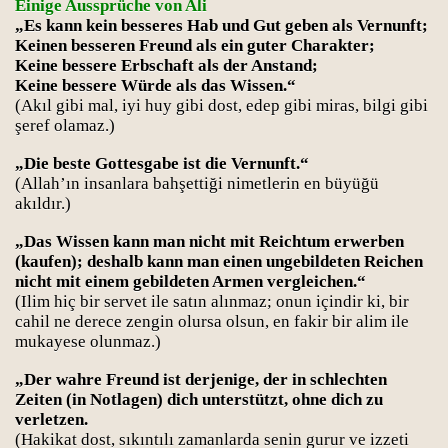
Einige Aussprüche von Ali
„Es kann kein besseres Hab und Gut geben als Vernunft;
Keinen besseren Freund als ein guter Charakter;
Keine bessere Erbschaft als der Anstand;
Keine bessere Würde als das Wissen.“
(Akıl gibi mal, iyi huy gibi dost, edep gibi miras, bilgi gibi
şeref olamaz.)
„Die beste Gottesgabe ist die Vernunft.“
(Allah’ın insanlara bahşettiği nimetlerin en büyüğü
akıldır.)
„Das Wissen kann man nicht mit Reichtum erwerben
(kaufen); deshalb kann man einen ungebildeten Reichen
nicht mit einem gebildeten Armen vergleichen.“
(Ilim hiç bir servet ile satın alınmaz; onun içindir ki, bir
cahil ne derece zengin olursa olsun, en fakir bir alim ile
mukayese olunmaz.)
„Der wahre Freund ist derjenige, der in schlechten
Zeiten (in Notlagen) dich unterstützt, ohne dich zu
verletzen.
(Hakikat dost, sıkıntılı zamanlarda senin gurur ve izzeti