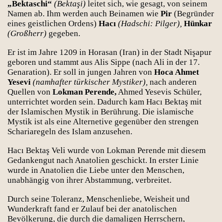
„Bektaschi“
(Bektaşi)
leitet sich, wie gesagt, von seinem
Namen ab. Ihm werden auch Beinamen wie
Pir
(Begründer
eines geistlichen Ordens)
Hacı
(Hadschi: Pilger),
Hünkar
(Großherr)
gegeben.
Er ist im Jahre 1209 in Horasan (Iran) in der Stadt Nişapur
geboren und stammt aus Alis Sippe (nach Ali in der 17.
Genaration). Er soll in jungen Jahren von
Hoca Ahmet
Yesevi
(namhafter türkischer Mystiker),
nach anderen
Quellen von
Lokman Perende,
Ahmed Yesevis Schüler,
unterrichtet worden sein. Dadurch kam Hacı Bektaş mit
der Islamischen Mystik in Berührung. Die islamische
Mystik ist als eine Alternetive gegenüber den strengen
Schariaregeln des Islam anzusehen.
Hacı Bektaş Veli wurde von Lokman Perende mit diesem
Gedankengut nach Anatolien geschickt. In erster Linie
wurde in Anatolien die Liebe unter den Menschen,
unabhängig von ihrer Abstammung, verbreitet.
Durch seine Toleranz, Menschenliebe, Weisheit und
Wunderkraft fand er Zulauf bei der anatolischen
Bevölkerung, die durch die damaligen Herrschern,