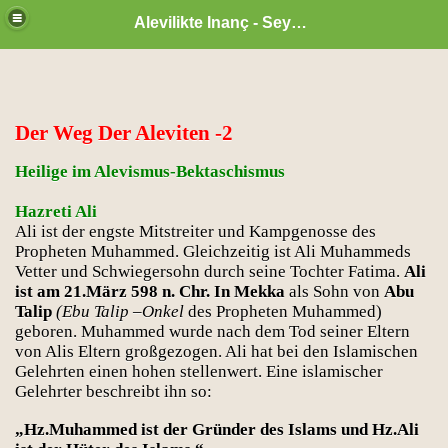
Alevilikte Inanç - Seyyid Hakkı
Der Weg Der Aleviten -2
Heilige im Alevismus-Bektaschismus
Hazreti Ali
Ali ist der engste Mitstreiter und Kampgenosse des
Propheten Muhammed. Gleichzeitig ist Ali Muhammeds
Vetter und Schwiegersohn durch seine Tochter Fatima.
Ali
ist am 21.März 598 n. Chr. In Mekka
als Sohn von
Abu
Talip
(Ebu Talip –Onkel
des Propheten Muhammed)
geboren. Muhammed wurde nach dem Tod seiner Eltern
von Alis Eltern großgezogen. Ali hat bei den Islamischen
zan ayı
Gelehrten einen hohen stellenwert. Eine islamischer
Gelehrter beschreibt ihn so:
„Hz.Muhammed ist der Gründer des Islams und Hz.Ali