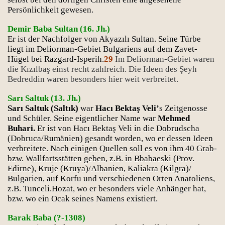
Persönlichkeit gewesen.
Demir Baba Sultan (16. Jh.)
Er ist der Nachfolger von Akyazılı Sultan. Seine Türbe
liegt im Deliorman-Gebiet Bulgariens auf dem Zavet-
Hügel bei Razgard-Isperih.
29
Im Deliorman-Gebiet waren
die Kızılbaş einst recht zahlreich. Die Ideen des Şeyh
Bedreddin waren besonders hier weit verbreitet.
Sarı Saltuk (13. Jh.)
Sarı Saltuk (Saltık)
war
Hacı Bektaş Veli’
s Zeitgenosse
und Schüler. Seine eigentlicher Name war
Mehmed
Buhari.
Er ist von Hacı Bektaş Veli in die Dobrudscha
(Dobruca/Rumänien) gesandt worden, wo er dessen Ideen
verbreitete. Nach einigen Quellen soll es von ihm 40 Grab-
bzw. Wallfartsstätten geben, z.B. in Bbabaeski (Prov.
Edirne), Kruje (Kruya)/Albanien, Kaliakra (Kilgra)/
Bulgarien, auf Korfu und verschiedenen Orten Anatoliens,
z.B. Tunceli.Hozat, wo er besonders viele Anhänger hat,
bzw. wo ein Ocak seines Namens existiert.
Barak Baba (?-1308)