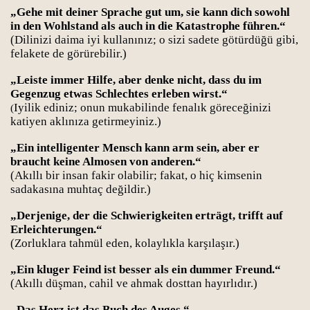
„Gehe mit deiner Sprache gut um, sie kann dich sowohl
in den Wohlstand als auch in die Katastrophe führen.“
(Dilinizi daima iyi kullanınız; o sizi sadete götürdüğü gibi,
felakete de görürebilir.)
„Leiste immer Hilfe, aber denke nicht, dass du im
Gegenzug etwas Schlechtes erleben wirst.“
Iyilik ediniz; onun mukabilinde fenalık göreceğinizi
(
katiyen aklınıza getirmeyiniz.)
„Ein intelligenter Mensch kann arm sein, aber er
braucht keine Almosen von anderen.“
(Akıllı bir insan fakir olabilir; fakat, o hiç kimsenin
sadakasına muhtaç değildir.)
„Derjenige, der die Schwierigkeiten erträgt, trifft auf
Erleichterungen.“
(Zorluklara tahmül eden, kolaylıkla karşılaşır.)
„Ein kluger Feind ist besser als ein dummer Freund.“
(Akıllı düşman, cahil ve ahmak dosttan hayırlıdır.)
„Das Herz ist das Buch des Auges.“