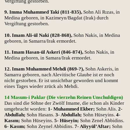
Vergiftung gestorben.
9. Imma Muhammed Taki (811-835),
Sohn Ali Rızas, in
Medina geboren, in Kazimeyn/Bagdat (Irak) durch
Vergiftung gestorben.
10. Imam Ali-ül Naki (828-868),
Sohn Nakis, in Medina
geboren, in Samarra/Irak ermordet.
11. Imam Hasan-ül Askeri (846-874),
Sohn Nakis, in
Medina geboren, in Samara/Irak ermordet.
12. Imam Muhammed Mehdi (869-?),
Sohn Askeris, in
Samarra geboren, nach Alevitische Glaube ist er noch
nicht gestorben. Er ist unsichtbar geworden und kommt
eines Tages wieder zrück als Mehdi.
14 Masum-i Paklar (Die vierzehn Reinen Unschuldigen)
Das sind die Söhne der Zwölf Imame, die schon als Kinder
umgebracht worden:
1- Muhammed Ekber;
Sohn Alis.
2-
Abdullah;
Sohn Hasans.
3- Abdullah;
Sohn Hüseyins.
4-
Kasım;
Sohn Hüseyins.
5- Hüseyin;
Sohn Zenel Abbidins.
6- Kasım;
Sohn Zeynel Abbidins.
7- Aliyyül’Aftar;
Sohn