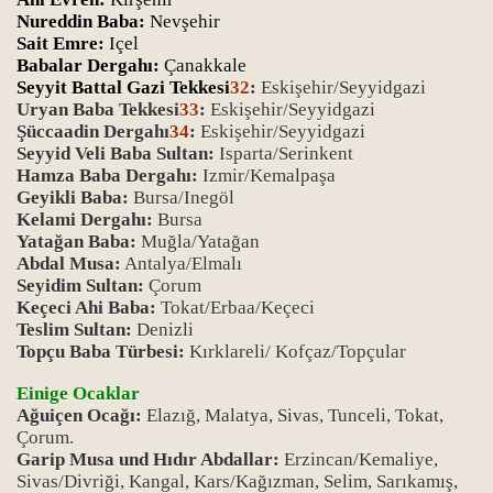
Nureddin Baba:
Nevşehir
Sait Emre:
Içel
Babalar Dergahı:
Çanakkale
Seyyit Battal Gazi Tekkesi
32
:
Eskişehir/Seyyidgazi
Uryan Baba Tekkesi
33
:
Eskişehir/Seyyidgazi
Şüccaadin Dergahı
34
:
Eskişehir/Seyyidgazi
Seyyid Veli Baba Sultan:
Isparta/Serinkent
Hamza Baba Dergahı:
Izmir/Kemalpaşa
Geyikli Baba:
Bursa/Inegöl
Kelami Dergahı:
Bursa
Yatağan Baba:
Muğla/Yatağan
Abdal Musa:
Antalya/Elmalı
Seyidim Sultan:
Çorum
Keçeci Ahi Baba:
Tokat/Erbaa/Keçeci
Teslim Sultan:
Denizli
Topçu Baba Türbesi:
Kırklareli/ Kofçaz/Topçular
Einige Ocaklar
Ağuiçen Ocağı:
Elazığ, Malatya, Sivas, Tunceli, Tokat,
Çorum.
Garip Musa und Hıdır Abdallar:
Erzincan/Kemaliye,
Sivas/Divriği, Kangal, Kars/Kağızman, Selim, Sarıkamış,