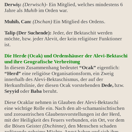
Derwiş:
(Derwisch)-
Ein Mitglied, welches mindestens 6
Jahre als
Muhib
im Orden war.
Muhib, Can:
(Dschan)
Ein Mitglied des Ordens.
Talip (Der Suchende):
Jeder, der Bektaschit werden
möchte, bzw. jeder Alevit, der kein religiöser Funktioner
ist.
Die Herde (Ocak) und Ordenshäuser der Alevi-Bektaschi
und ihre Geografische Verbreitung
İn diesem Zusammenhang bedeutet
“Ocak”
eigentlich:
“Herd”
eine religiöse Organisationsform, ein Zweig
innerhalb des Alevi-Bektaschismus, der auf der
Herkunftslinie, der diesen Ocak vorstehenden
Dede,
bzw.
Seyyid
oder
Baba
beruht.
Diese Ocaklar nehmen in Glauben der Alevi-Bektaschi
eine wichtige Rolle ein. Nach den alt-schamanischtischen
und zoroastrischen Glaubensvorstellungen ist der Herd,
mit der Heiligkeit des Feuers verbunden, ein Ort, vor dem
die Bösen Geister
(Dschinne),
den Menschen schaden
zufügende geheime Mächte, Angst haben und sich ihm