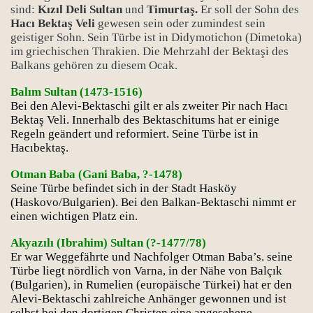
sind:
Kızıl Deli Sultan
und
Timurtaş.
Er soll der Sohn des
Hacı Bektaş Veli
gewesen sein oder zumindest sein
geistiger Sohn. Sein Türbe ist in Didymotichon (Dimetoka)
im griechischen Thrakien. Die Mehrzahl der Bektaşi des
Balkans gehören zu diesem Ocak.
Balım Sultan (1473-1516)
Bei den Alevi-Bektaschi gilt er als zweiter Pir nach Hacı
Bektaş Veli. Innerhalb des Bektaschitums hat er einige
Regeln geändert und reformiert. Seine Türbe ist in
Hacıbektaş.
Otman Baba (Gani Baba, ?-1478)
Seine Türbe befindet sich in der Stadt Hasköy
(Haskovo/Bulgarien). Bei den Balkan-Bektaschi nimmt er
einen wichtigen Platz ein.
Akyazılı (Ibrahim) Sultan (?-1477/78)
Er war Weggefährte und Nachfolger Otman Baba’s. seine
Türbe liegt nördlich von Varna, in der Nähe von Balçık
(Bulgarien), in Rumelien (europäische Türkei) hat er den
Alevi-Bektaschi zahlreiche Anhänger gewonnen und ist
selbst bei den dortigen Christen eine angesehene