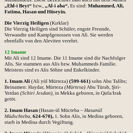
„Ehl-i Beyt“
bzw.,
„Al-i aba“.
Es sind:
Muhammed, Ali,
Fatima, Hasan und Hüseyin.
Die Vierzig Heiligen
(Kırklar)
Die Vierzig Heiligen sind Schüler, engste Freunde,
Verwandte und Kampfgenossen von Ali. Sie werden
ebenfalls von den Aleviten verehrt.
12 Imame
Mit Ali sind 12 Imame. Die 11 Imame sind die Nachfolger
Alis. Sie stammen aus Alis bzw. Muhammeds Familie.
Meistens sind es Alis Söhne und Enkelkinder.
1. Imam Ali
(Ali yül Mürteza)
(599-661)
sohn Abu Talibs;
Beinamen: Haydar, Mürteza
(Mürtesa)
Abu Türab, Şiri-
Yetdan
(Schiri Jesdan),
in Mekka geboren, in Qufa/Irak
getöt.
2. Imam Hasan
(Hasan-ül Mücteba –
Hasanül
Müdschteba,
624-670),
1. Sohn Alis, in Medina geboren,
starb in Medina durch Vegiftung.