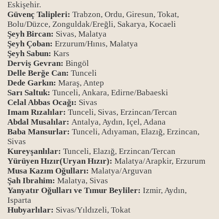
Eskişehir.
Güvenç Talipleri:
Trabzon, Ordu, Giresun, Tokat,
Bolu/Düzce, Zonguldak/Ereğli, Sakarya, Kocaeli
Şeyh Bircan:
Sivas, Malatya
Şeyh Çoban:
Erzurum/Hınıs, Malatya
Şeyh Sabun:
Kars
Derviş Gevran:
Bingöl
Delle Berğe Can:
Tunceli
Dede Garkın:
Maraş, Antep
Sarı Saltuk:
Tunceli, Ankara, Edirne/Babaeski
Celal Abbas Ocağı:
Sivas
Imam Rızalılar:
Tunceli, Sivas, Erzincan/Tercan
Abdal Musalılar:
Antalya, Aydın, Içel, Adana
Baba Mansurlar:
Tunceli, Adıyaman, Elazığ, Erzincan,
Sivas
Kureyşanlılar:
Tunceli, Elazığ, Erzincan/Tercan
Yürüyen Hızır(Uryan Hızır):
Malatya/Arapkir, Erzurum
Musa Kazım Oğulları:
Malatya/Arguvan
Şah Ibrahim:
Malatya, Sivas
Yanyatır Oğulları ve Tımur Beyliler:
Izmir, Aydın,
Isparta
Hubyarlılar:
Sivas/Yıldızeli, Tokat