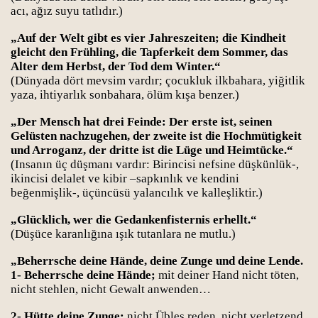
acı, ağız suyu tatlıdır.)
„Auf der Welt gibt es vier Jahreszeiten; die Kindheit
gleicht den Frühling, die Tapferkeit dem Sommer, das
Alter dem Herbst, der Tod dem Winter.“
(Dünyada dört mevsim vardır; çocukluk ilkbahara, yiğitlik
yaza, ihtiyarlık sonbahara, ölüm kışa benzer.)
„Der Mensch hat drei Feinde: Der erste ist, seinen
Gelüsten nachzugehen, der zweite ist die Hochmütigkeit
und Arroganz, der dritte ist die Lüge und Heimtücke.“
(Insanın üç düşmanı vardır: Birincisi nefsine düşkünlük-,
ikincisi delalet ve kibir –sapkınlık ve kendini
beğenmişlik-, üçüncüsü yalancılık ve kalleşliktir.)
„Glücklich, wer die Gedankenfisternis erhellt.“
(Düşüce karanlığına ışık tutanlara ne mutlu.)
„Beherrsche deine Hände, deine Zunge und deine Lende.
1- Beherrsche deine Hände;
mit deiner Hand nicht töten,
nicht stehlen, nicht Gewalt anwenden…
2- Hütte deine Zunge;
nicht Übles reden, nicht verletzend