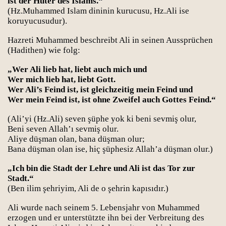
ist der Hüter des Islams.“
(Hz.Muhammed Islam dininin kurucusu, Hz.Ali ise
koruyucusudur).
Hazreti Muhammed beschreibt Ali in seinen Aussprüchen
(Hadithen) wie folg:
„Wer Ali lieb hat, liebt auch mich und
Wer mich lieb hat, liebt Gott.
rı
Wer Ali’s Feind ist, ist gleichzeitig mein Feind und
Wer mein Feind ist, ist ohne Zweifel auch Gottes Feind.“
(Ali’yi (Hz.Ali) seven şüphe yok ki beni sevmiş olur,
Beni
seven Allah’ı sevmiş olur.
Aliye düşman olan, bana düşman olur;
Bana düşman olan ise, hiç şüphesiz Allah’a düşman olur.)
„Ich bin die Stadt der Lehre und Ali ist das Tor zur
Stadt.“
(Ben ilim şehriyim, Ali de o şehrin kapısıdır.)
Ali wurde nach seinem 5. Lebensjahr von Muhammed
erzogen und er unterstützte ihn bei der Verbreitung des