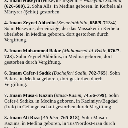
3. Imam Hüseyin
(Hüseyin-ül-Şehid –
Hüseyinül Schehid,
(626-680),
2. Sohn Alis. In Medina geboren, in Kerbela als
Märtyrer (Şehid) gestorben.
4. Imam Zeynel Abbedin
(Seynelabbidin,
658/9-713/4
).
Sohn Hüseyins, der einzige, der das Massaker in Kerbela
überlebte, in Medina geboren, dort gestorben durch
Vergiftung.
5. Imam Muhammed Bakır
(Muhammed-ül-Bakir,
676/7-
723
). Sohn Zeynel Abbidins, in Medina geboren, dort
gestorben durch Vergiftung.
6. Imam Cafer-i Sadık
(Dschaferi Sadik,
702-765
), Sohn
Bakırs, in Medina geboren, dort gestorben durch
Vergiftung.
7. Imam Musa-i Kazım
(
Musa-Kasim,
745/6-799
), Sohn
Cafer-i Sadıks, in Medina geboren, in Kazimiyn/Bagdad
(Irak) in Gefangenschaft gestorben durch Vergiftung.
8. Imam Ali Rıza
(
Ali Risa,
765-818
), Sohn Musa-i
Kazıms, in Medina geboren, in Tus/Nordost-Iran durch