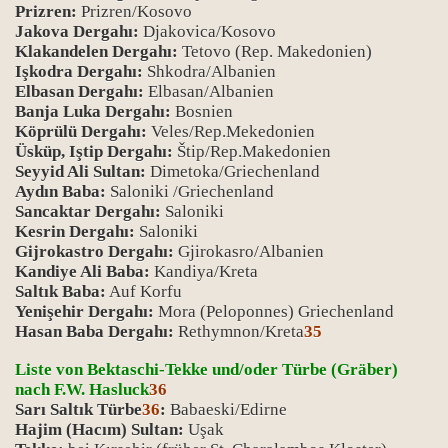
Prizren:
Prizren/Kosovo
Jakova Dergahı:
Djakovica/Kosovo
Klakandelen Dergahı:
Tetovo (Rep. Makedonien)
Işkodra Dergahı:
Shkodra/Albanien
Elbasan Dergahı:
Elbasan/Albanien
Banja Luka Dergahı:
Bosnien
Köprülü Dergahı:
Veles/Rep.Mekedonien
Üsküp, Iştip Dergahı:
Štip/Rep.Makedonien
Seyyid Ali Sultan:
Dimetoka/Griechenland
Aydın Baba:
Saloniki /Griechenland
Sancaktar Dergahı:
Saloniki
Kesrin Dergahı:
Saloniki
Gijrokastro Dergahı:
Gjirokasro/Albanien
Kandiye Ali Baba:
Kandiya/Kreta
Saltık Baba:
Auf Korfu
Yenişehir Dergahı:
Mora (Peloponnes) Griechenland
Hasan Baba Dergahı:
Rethymnon/Kreta
35
Liste von Bektaschi-Tekke und/oder Türbe (Gräber)
nach F.W. Hasluck
36
Sarı Saltık Türbe
36
:
Babaeski/Edirne
Hajim (Hacım) Sultan:
Uşak