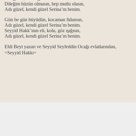
Dileğim hüzün olmasın, hep mutlu olasın,
Adı güzel, kendi güzel Serina’m benim.
...
Gün be gün büyüdün, kocaman fidansın,
pısına...
Adı güzel, kendi güzel Serina’m benim.
Seyyid Hakk’ının eli, kolu, göz ışığısın,
Adı güzel, kendi güzel Serina’m benim.
lad-ı Resulüz…
Ehli Beyt yazarı ve Seyyid Seyfeddin Ocağı evlatlarından,
an-ı alemde...
=Seyyid Hakkı=
...
lsin...
aslanı...
ndan ötürü…
’m benim…