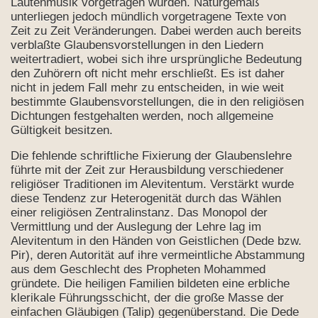
Lautenmusik vorgetragen wurden. Naturgemäß
unterliegen jedoch mündlich vorgetragene Texte von
Zeit zu Zeit Veränderungen. Dabei werden auch bereits
verblaßte Glaubensvorstellungen in den Liedern
weitertradiert, wobei sich ihre ursprüngliche Bedeutung
den Zuhörern oft nicht mehr erschließt. Es ist daher
nicht in jedem Fall mehr zu entscheiden, in wie weit
bestimmte Glaubensvorstellungen, die in den religiösen
Dichtungen festgehalten werden, noch allgemeine
rı
Gültigkeit besitzen.
Die fehlende schriftliche Fixierung der Glaubenslehre
führte mit der Zeit zur Herausbildung verschiedener
religiöser Traditionen im Alevitentum. Verstärkt wurde
diese Tendenz zur Heterogenität durch das Wählen
einer religiösen Zentralinstanz. Das Monopol der
Vermittlung und der Auslegung der Lehre lag im
Alevitentum in den Händen von Geistlichen (Dede bzw.
Pir), deren Autorität auf ihre vermeintliche Abstammung
aus dem Geschlecht des Propheten Mohammed
gründete. Die heiligen Familien bildeten eine erbliche
klerikale Führungsschicht, der die große Masse der
einfachen Gläubigen (Talip) gegenüberstand. Die Dede