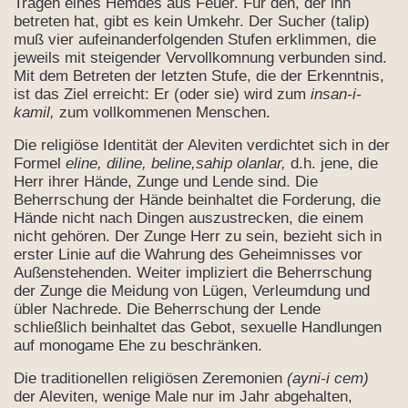
Tragen eines Hemdes aus Feuer. Für den, der ihn
betreten hat, gibt es kein Umkehr. Der Sucher (talip)
muß vier aufeinanderfolgenden Stufen erklimmen, die
jeweils mit steigender Vervollkomnung verbunden sind.
Mit dem Betreten der letzten Stufe, die der Erkenntnis,
ist das Ziel erreicht: Er (oder sie) wird zum
insan-i-
kamil,
zum vollkommenen Menschen.
Die religiöse Identität der Aleviten verdichtet sich in der
Formel
eline, diline,
beline,sahip olanlar,
d.h. jene, die
Herr ihrer Hände, Zunge und Lende sind. Die
Beherrschung der Hände beinhaltet die Forderung, die
Hände nicht nach Dingen auszustrecken, die einem
nicht gehören. Der Zunge Herr zu sein, bezieht sich in
erster Linie auf die Wahrung des Geheimnisses vor
Außenstehenden. Weiter impliziert die Beherrschung
der Zunge die Meidung von Lügen, Verleumdung und
übler Nachrede. Die Beherrschung der Lende
schließlich beinhaltet das Gebot, sexuelle Handlungen
auf monogame Ehe zu beschränken.
Die traditionellen religiösen Zeremonien
(ayni-i cem)
der Aleviten, wenige Male nur im Jahr abgehalten,