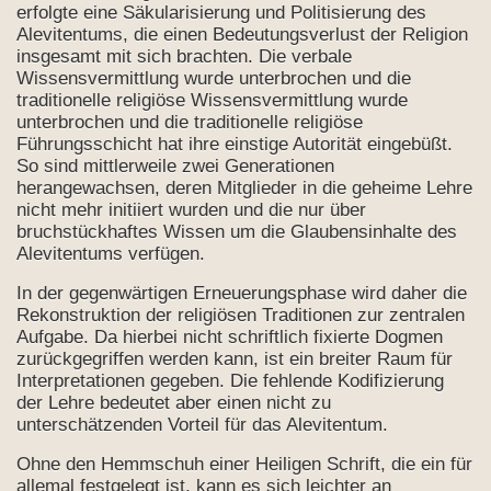
on?
erfolgte eine Säkularisierung und Politisierung des
Alevitentums, die einen Bedeutungsverlust der Religion
insgesamt mit sich brachten. Die verbale
Wissensvermittlung wurde unterbrochen und die
traditionelle religiöse Wissensvermittlung wurde
ungsakt
unterbrochen und die traditionelle religiöse
Führungsschicht hat ihre einstige Autorität eingebüßt.
iten?
So sind mittlerweile zwei Generationen
herangewachsen, deren Mitglieder in die geheime Lehre
vitentum
nicht mehr initiiert wurden und die nur über
bruchstückhaftes Wissen um die Glaubensinhalte des
 Tradition
Alevitentums verfügen.
Alevitentum
In der gegenwärtigen Erneuerungsphase wird daher die
Rekonstruktion der religiösen Traditionen zur zentralen
Aufgabe. Da hierbei nicht schriftlich fixierte Dogmen
zurückgegriffen werden kann, ist ein breiter Raum für
Interpretationen gegeben. Die fehlende Kodifizierung
der Lehre bedeutet aber einen nicht zu
unterschätzenden Vorteil für das Alevitentum.
as Veli...
Ohne den Hemmschuh einer Heiligen Schrift, die ein für
uch Aleviten
allemal festgelegt ist, kann es sich leichter an