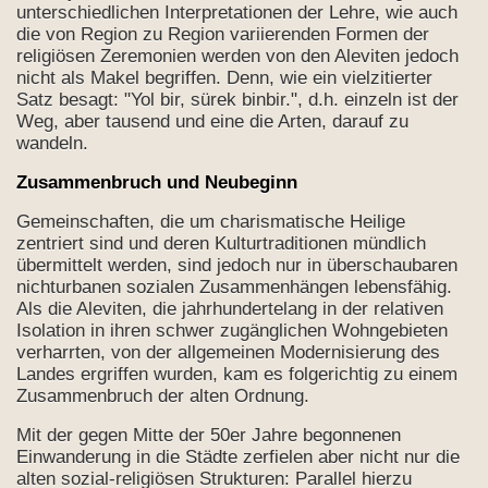
unterschiedlichen Interpretationen der Lehre, wie auch
die von Region zu Region variierenden Formen der
religiösen Zeremonien werden von den Aleviten jedoch
nicht als Makel begriffen. Denn, wie ein vielzitierter
Satz besagt: "Yol bir, sürek binbir.", d.h. einzeln ist der
Weg, aber tausend und eine die Arten, darauf zu
wandeln.
 Prophet Mohammed und
Zusammenbruch und Neubeginn
Gemeinschaften, die um charismatische Heilige
zentriert sind und deren Kulturtraditionen mündlich
übermittelt werden, sind jedoch nur in überschaubaren
nichturbanen sozialen Zusammenhängen lebensfähig.
Als die Aleviten, die jahrhundertelang in der relativen
lbaş)“?
Isolation in ihren schwer zugänglichen Wohngebieten
verharrten, von der allgemeinen Modernisierung des
Landes ergriffen wurden, kam es folgerichtig zu einem
Zusammenbruch der alten Ordnung.
Mit der gegen Mitte der 50er Jahre begonnenen
evitentum?
Einwanderung in die Städte zerfielen aber nicht nur die
alten sozial-religiösen Strukturen: Parallel hierzu