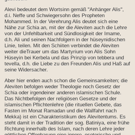
n
Alevi bedeutet dem Wortsinn gemäß "Anhänger Alis",
d.i. Neffe und Schwiegersohn des Propheten
Mohammed. In der Verehrung Alis deutet sich eine
Nähe zur Schia an, mit der die Aleviten auch die Lehre
von der Unfehlbarkeit und Sündlosigkeit der Imame,
d.h. Ali und seinen Nachfolgern in der hüseynidischen
Linie, teilen. Mit den Schiiten verbindet die Aleviten
weiter dieTrauer um das Martyrium von Alis Sohn
Hüseyin bei Kerbela und das Prinzip von tebbera und
tevella, d.h. die Liebe zu den Freunden Alis und Haß auf
en?
seine Widersacher.
schen Aleviten
Aber hier enden auch schon die Gemeinsamkeiten; die
Aleviten befolgen weder Theologie noch Gesetz der
des Islam
Schia oder irgendeiner anderen islamischen Schule.
Das Nichtbefolgen der religiösen Gesetze und der
islamischen Pflichtenlehre (die rituellen Gebete, das
Fasten im Monat Ramadan und die Wallfahrt nach
Mekka) ist ein Charakteristikum des Alevitentums. Es
steht damit in der Tradition der sog. Batiniya, eine frühe
Richtung innerhalb des Islam, nach deren Lehre jeder
göttlichen Offenbarung eine innere, esoterische und