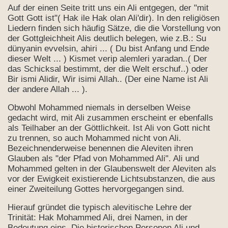
Auf der einen Seite tritt uns ein Ali entgegen, der "mit
Gott Gott ist"( Hak ile Hak olan Ali'dir). In den religiösen
Liedern finden sich häufig Sätze, die die Vorstellung von
der Gottgleichheit Alis deutlich belegen, wie z.B.: Su
dünyanin evvelsin, ahiri ... ( Du bist Anfang und Ende
dieser Welt ... ) Kismet verip alemleri yaradan..( Der
das Schicksal bestimmt, der die Welt erschuf..) oder
Bir ismi Alidir, Wir isimi Allah.. (Der eine Name ist Ali
der andere Allah ... ).
Obwohl Mohammed niemals in derselben Weise
gedacht wird, mit Ali zusammen erscheint er ebenfalls
als Teilhaber an der Göttlichkeit. Ist Ali von Gott nicht
zu trennen, so auch Mohammed nicht von Ali.
Bezeichnenderweise benennen die Aleviten ihren
Glauben als "der Pfad von Mohammed Ali". Ali und
Mohammed gelten in der Glaubenswelt der Aleviten als
vor der Ewigkeit existierende Lichtsubstanzen, die aus
einer Zweiteilung Gottes hervorgegangen sind.
Hierauf gründet die typisch alevitische Lehre der
Trinität: Hak Mohammed Ali, drei Namen, in der
Bedeutung eins. Die historischen Personen Ali und