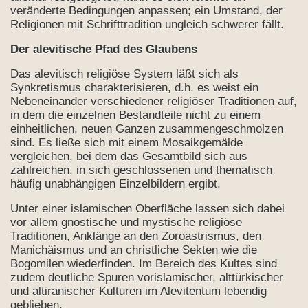
veränderte Bedingungen anpassen; ein Umstand, der
schaft (Müsahiplik)?
Religionen mit Schrifttradition ungleich schwerer fällt.
Der alevitische Pfad des Glaubens
Das alevitisch religiöse System läßt sich als
emonie
Synkretismus charakterisieren, d.h. es weist ein
Nebeneinander verschiedener religiöser Traditionen auf,
r Cem-Zeremonie?
in dem die einzelnen Bestandteile nicht zu einem
einheitlichen, neuen Ganzen zusammengeschmolzen
ne Hände,....
sind. Es ließe sich mit einem Mosaikgemälde
vergleichen, bei dem das Gesamtbild sich aus
lussten das Alevitentum?
zahlreichen, in sich geschlossenen und thematisch
häufig unabhängigen Einzelbildern ergibt.
nvertieren?
Unter einer islamischen Oberfläche lassen sich dabei
vor allem gnostische und mystische religiöse
Traditionen, Anklänge an den Zoroastrismus, den
Manichäismus und an christliche Sekten wie die
erfest?
Bogomilen wiederfinden. Im Bereich des Kultes sind
zudem deutliche Spuren vorislamischer, alttürkischer
und altiranischer Kulturen im Alevitentum lebendig
geblieben.