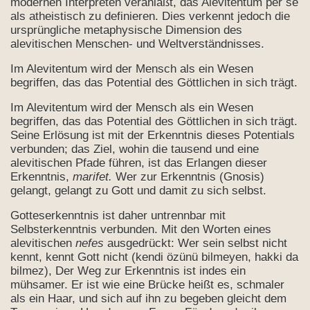
modernen Interpreten veranlaßt, das Alevitentum per se
als atheistisch zu definieren. Dies verkennt jedoch die
ursprüngliche metaphysische Dimension des
alevitischen Menschen- und Weltverständnisses.
Im Alevitentum wird der Mensch als ein Wesen
begriffen, das das Potential des Göttlichen in sich trägt.
Im Alevitentum wird der Mensch als ein Wesen
begriffen, das das Potential des Göttlichen in sich trägt.
Seine Erlösung ist mit der Erkenntnis dieses Potentials
verbunden; das Ziel, wohin die tausend und eine
alevitischen Pfade führen, ist das Erlangen dieser
Erkenntnis,
marifet.
Wer zur Erkenntnis (Gnosis)
gelangt, gelangt zu Gott und damit zu sich selbst.
Gotteserkenntnis ist daher untrennbar mit
Selbsterkenntnis verbunden. Mit den Worten eines
alevitischen
nefes
ausgedrückt: Wer sein selbst nicht
kennt, kennt Gott nicht (kendi özünü bilmeyen, hakki da
bilmez), Der Weg zur Erkenntnis ist indes ein
mühsamer. Er ist wie eine Brücke heißt es, schmaler
als ein Haar, und sich auf ihn zu begeben gleicht dem