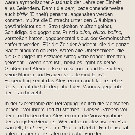
waren symbolischer Ausdruck der Lehre der Einheit
alles Seiendem. Damit die
cem,
bezeichnenderweise
auch
birlik
(Einheit) genannt, abgehalten werden
konnten, mußte die Eintracht unter den Gläubigen
gewährleistet sein. Streitigkeiten mußten gelöst,
Schuldige, die gegen das Prinzip
eline, diline, beline,
verstoßen hatten, gegebenenfalls aus der Gemeinschaft
entfernt werden. Für die Zeit der Andacht, die die ganze
Nacht hindurch dauerte, waren alle Unterschiede, die
die Gläubigen im sozialen Alltag voneinander trennten,
gelöscht. "Wenn
cem
ist", heißt es, "gibt es keine
Großen und Kleinen, keinen Schönen und Häßlichen,
keine Männer und Frauen-sie alle sind Eins".
Folgerichtig kennt das Alevitentum auch keine Lehre,
die sich auf die Überlegenheit des Mannes gegenüber
der Frau bezieht.
In der "Zeremonie der Befragung" sollten die Menschen
lernen, "vor ihrem Tod zu sterben." Dieses Streben vor
dem Tod bedeutet im Alevitentum, die Vorwegnahme
des Jüngsten Gerichts. Wer auf dem alevitischen Pfad
wandelt, heißt es, soll im "Hier und Jetzt" Rechenschaft
ablegen über seine Taten und dafür von der