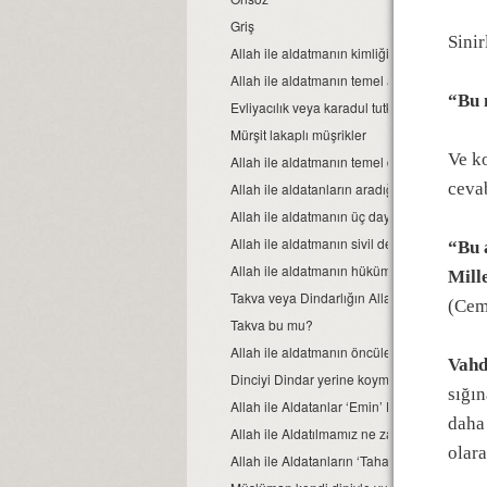
Griş
Sinir
Allah ile aldatmanın kimliği
Allah ile aldatmanın temel aracı: Şeytan evl
“Bu 
Evliyacılık veya karadul tutkusu
Mürşit lakaplı müşrikler
Ve ko
Allah ile aldatmanın temel dayanağı: Dine
cevab
Allah ile aldatanların aradığı kitle: Raiyye
Allah ile aldatmanın üç dayanağı
Allah ile aldatmanın sivil destek kuruluşları
“Bu 
Allah ile aldatmanın hüküm odakları
Mill
Takva veya Dindarlığın Allah ile aldatma ar
(Cem
Takva bu mu?
Allah ile aldatmanın öncüleri: Din sınıfı
Vahd
Dinciyi Dindar yerine koyma aldatmacası
sığın
Allah ile Aldatanlar ‘Emin’ Değiller
daha 
Allah ile Aldatılmamız ne zaman ve nasıl b
olara
Allah ile Aldatanların ‘Tahakküm Teolojisi’