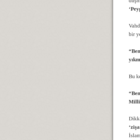
düşma
‘Pey
Vahd
bir 
“Ben
yıkm
Bu k
“Ben
Mill
Dikka
‘zişa
İslam