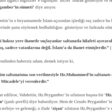
nı işgalcı İngilizler’e sığınışını ‘hicret’ olarak gösteriyor ve H
gamber’in sünneti’
diye anıyor.
ettin’in o beyannamede İslam açısından işlediği suç sadece bu
yerinde şunu söylemek bedbahtlığını
gösteriyor ve farkında ol
i haksız yere ihanetle suçlayanlar saltanatla hilafeti ayıra
ış, sadece vatanlarına değil, İslam’a da ihanet etmişlerdir.”
(
endinden habersiz adam, demek istiyor ki,
im saltanatıma son verilmesiyle Hz.Muhammed’in saltanatı d
i Mücadele’yi verenlerdir.”
t edilirse, Vahdettin, Hz.Peygamber’in sıfatının başına bir
‘Hz.
n’
(şanlı şerefli) diye bahsediyor. Hem de Cenabı Peygamber’in
 terbiye ve geleneği, o ifade
‘zişan’
sıfatının Hz.Peygamber’e v