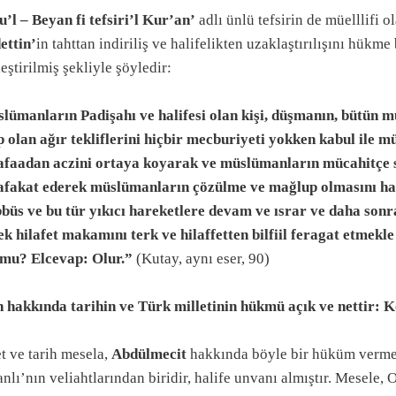
’l – Beyan fi tefsiri’l Kur’an’
adlı ünlü tefsirin de müelllifi o
datma aracı yapılınca...
ettin’
in tahttan indiriliş ve halifelikten uzaklaştırılışını hükm
aldatma aracı olarak korku
ı, Aaforozun kanserleşmesi: Entegrizm
eştirilmiş şekliyle şöyledir:
nların iftira tutkusu
lümanların Padişahı ve halifesi olan kişi, düşmanın, bütün
izmi, Sevgiyi öldürdüler
p olan ağır tekliflerini hiçbir mecburiyeti yokken kabul ile 
faadan aczini ortaya koyarak ve müslümanların mücahitçe 
fakat ederek müslümanların çözülme ve mağlup olmasını hazı
bbüs ve bu tür yıkıcı hareketlere devam ve ısrar ve daha sonr
ek hilafet makamını terk ve hilaffetten bilfiil feragat etmek
 mu? Elcevap: Olur.”
(Kutay, aynı eser, 90)
 hakkında tarihin ve Türk milletinin hükmü açık ve nettir: K
t ve tarih mesela,
Abdülmecit
hakkında böyle bir hüküm verme
se Bücher
lı’nın veliahtlarından biridir, halife unvanı almıştır. Mesele, 