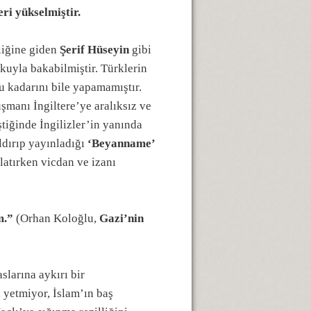
ri yükselmiştir.
rliğine giden
Şerif Hüseyin
gibi
şkuyla bakabilmiştir. Türklerin
u kadarını bile yapamamıştır.
şmanı İngiltere’ye aralıksız ve
iştiğinde İngilizler’in yanında
ldırıp yayınladığı
‘Beyanname’
latırken vicdan ve izanı
m.”
(Orhan Koloğlu,
Gazi’nin
slarına aykırı bir
 yetmiyor, İslam’ın baş