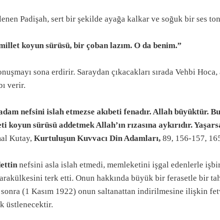
lenen Padişah, sert bir şekilde ayağa kalkar ve soğuk bir ses to
iyası
millet koyun sürüsü, bir çoban lazım. O da benim.”
nuşmayı sona erdirir. Saraydan çıkacakları sırada Vehbi Hoca, 
 yalan söylemek
ı verir.
adam nefsini islah etmezse akıbeti fenadır. Allah büyüktür. Bu
eti koyun sürüsü addetmek Allah’ın rızasına aykırıdır. Yaşars
acı yapılması
al Kutay,
Kurtuluşun Kuvvacı Din Adamları,
89, 156-157, 16
ettin
nefsini asla islah etmedi, memleketini işgal edenlerle işbir
arakülkesini terk etti. Onun hakkında büyük bir ferasetle bir 
sonra (1 Kasım 1922) onun saltanattan indirilmesine ilişkin fet
aşladı?
k üstlenecektir.