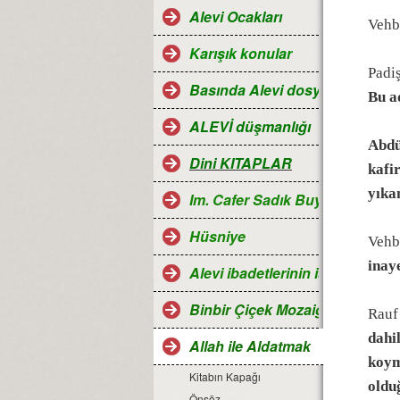
Alevi Ocakları
Vehb
Karışık konular
Padi
Basında Alevi dosyaları
Bu a
ALEVİ düşmanlığı
Abdü
Dini KITAPLAR
kafir
yıka
Im. Cafer Sadık Buyruğu
Hüsniye
Vehb
inay
Alevi ibadetlerinin islamdaki ye
Binbir Çiçek Mozaiği Alevilik
Rauf
dahi
Allah ile Aldatmak
koym
Kitabın Kapağı
oldu
Önsöz