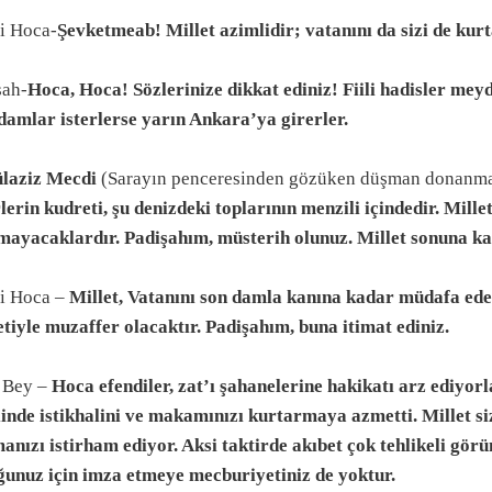
i Hoca-
Şevketmeab! Millet azimlidir; vatanını da sizi de kurt
şah-
Hoca, Hoca! Sözlerinize dikkat ediniz! Fiili hadisler meyda
damlar isterlerse yarın Ankara’ya girerler.
laziz Mecdi
(Sarayın penceresinden gözüken düşman donanmas
lerin kudreti, şu denizdeki toplarının menzili içindedir. Mille
mayacaklardır. Padişahım, müsterih olunuz. Millet sonuna ka
i Hoca –
Millet, Vatanını son damla kanına kadar müdafa ed
etiyle muzaffer olacaktır. Padişahım, buna itimat ediniz.
ri
 Bey –
Hoca efendiler, zat’ı şahanelerine hakikatı arz ediyorl
linde istikhalini ve makamınızı kurtarmaya azmetti. Millet 
anızı istirham ediyor. Aksi taktirde akıbet çok tehlikeli görü
ğunuz için imza etmeye mecburiyetiniz de yoktur.