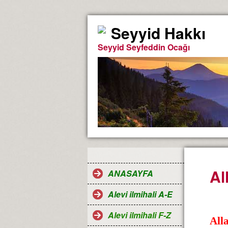
Seyyid Hakkı
Seyyid Seyfeddin Ocağı
Al
ANASAYFA
Alevi ilmihali A-E
Alevi ilmihali F-Z
Alla