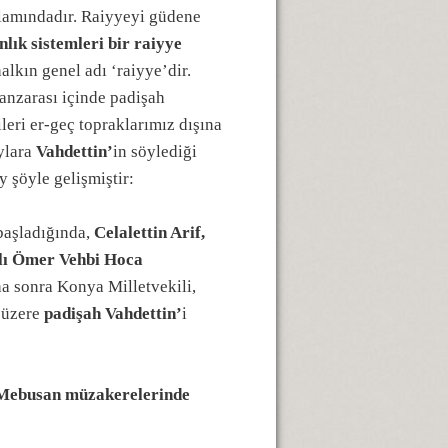
amındadır. Raiyyeyi güdene
nlık sistemleri bir raiyye
lkın genel adı ‘raiyye’dir.
anzarası içinde padişah
leri er-geç topraklarımız dışına
ylara
Vahdettin’
in söylediği
y şöyle gelişmiştir:
başladığında,
Celalettin Arif,
çlı Ömer Vehbi Hoca
a sonra Konya Milletvekili,
 üzere
padişah Vahdettin’
i
si Mebusan müzakerelerinde