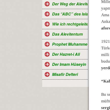
Mill
Der Weg der Aleviten...
yapma
Das “ABC” des Islam
Ama 
Anka
Wie ich rechtgeleitet wurde
aforo
Das Alevitentum
1921
Prophet Muhammed
Türkç
Der Hazret-i Ali
mill
budu
Der Imam Hüseyin
yerd
Misafir Defteri
“Kah
Bu s
müft
serg