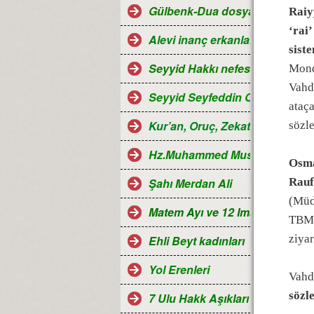
Gülbenk-Dua dosyası
Raiy
‘rai’
Alevi inanç erkanları
siste
Seyyid Hakkı nefesleri
Mond
Vahde
Seyyid Seyfeddin Ocağı...
ataç
Kur’an, Oruç, Zekat, Hac ve Ra
sözle
Hz.Muhammed Mustafa
Osma
Şahı Merdan Ali
Rauf
(Müd
Matem Ayı ve 12 Imamlar
TBMM
ziyar
Ehli Beyt kadınları
Yol Erenleri
Vahd
sözle
7 Ulu Hakk Aşıkları ve Halk oza