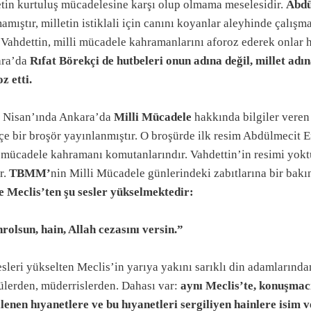
etin kurtuluş mücadelesine karşı olup olmama meselesidir.
Abdü
mıştır, milletin istiklali için canını koyanlar aleyhinde çalışma
Vahdettin, milli mücadele kahramanlarını aforoz ederek onlar h
ra’da
Rıfat Börekçi de hutbeleri onun adına değil, millet adı
z etti.
 Nisan’ında Ankara’da
Milli Mücadele
hakkında bilgiler veren 
e bir broşör yayınlanmıştır. O broşürde ilk resim Abdülmecit E
i mücadele kahramanı komutanlarındır. Vahdettin’in resimi yok
r.
TBMM’
nin Milli Mücadele günlerindeki zabıtlarına bir bakı
e Meclis’ten şu sesler yükselmektedir:
rolsun, hain, Allah cezasını versin.”
esleri yükselten Meclis’in yarıya yakını sarıklı din adamlarınd
ülerden, müderrislerden. Dahası var:
aynı Meclis’te, konuşmacı
ilenen hıyanetlere ve bu hıyanetleri sergiliyen hainlere isim