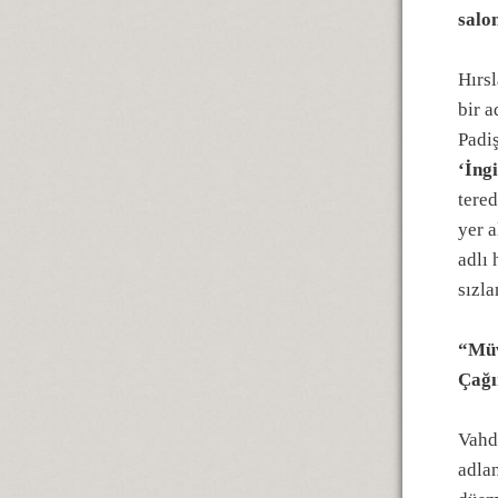
salo
Hırsl
bir a
Padiş
‘İng
tered
yer a
adlı 
sızl
“Müv
Çağı
Vahde
adla