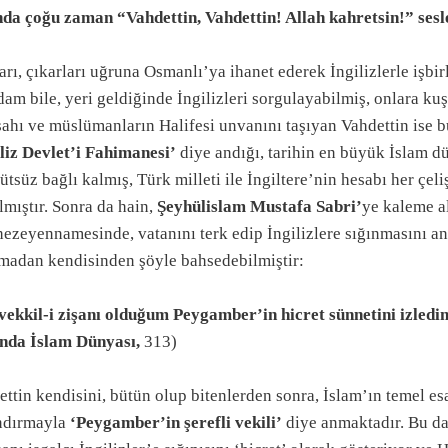
nda çoğu zaman “Vahdettin, Vahdettin! Allah kahretsin!” sesle
arı, çıkarları uğruna Osmanlı’ya ihanet ederek İngilizlerle işbi
dam bile, yeri geldiğinde İngilizleri sorgulayabilmiş, onlara ku
ahı ve müslümanların Halifesi unvanını taşıyan Vahdettin ise b
iliz Devlet’i Fahimanesi’
diye andığı, tarihin en büyük İslam dü
ütsüz bağlı kalmış, Türk milleti ile İngiltere’nin hesabı her çel
lmıştır. Sonra da hain,
Şeyhülislam Mustafa Sabri’
ye kaleme a
hezeyennamesinde, vatanını terk edip İngilizlere sığınmasını an
amadan kendisinden şöyle bahsedebilmiştir:
ekkil-i zişanı olduğum Peygamber’in hicret sünnetini izledi
nda İslam Dünyası,
313)
ttin kendisini, bütün olup bitenlerden sonra, İslam’ın temel esa
ndırmayla
‘Peygamber’in şerefli vekili’
diye anmaktadır. Bu da