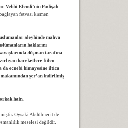
lan
Vehbi Efendi’nin Padişah
e bağlayan fetvası kısmen
 müslümanlar aleyhinde mahva
müslümanların haklarını
savaşlarında düşman tarafına
rlıyan hareketlere fiilen
a da ecnebi himayesine iltica
le makamından şer’an indirilmiş
orkak hain.
miştir. Oysaki Abdülmecit de
Osmanlılık meselesi değildir.