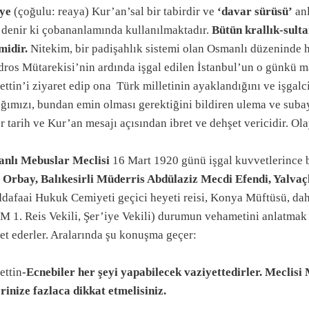
ye
(çoğulu: reaya) Kur’an’sal bir tabirdir ve
‘davar sürüsü’
anl
denir ki çobananlamında kullanılmaktadır.
Bütün krallık-sulta
midir.
Nitekim, bir padişahlık sistemi olan Osmanlı düzeninde ha
ros Mütarekisi’nin ardında işgal edilen İstanbul’un o günkü m
ttin’i ziyaret edip ona
Türk milletinin ayaklandığını ve işgalci
ağımızı, bundan emin olması gerektiğini bildiren ulema ve suba
mazan ayı
r tarih ve Kur’an mesajı açısından ibret ve dehşet vericidir. Ola
nlı Mebuslar Meclisi
16 Mart 1920 günü işgal kuvvetlerince 
 Orbay, Balıkesirli Müderris Abdülaziz Mecdi Efendi, Yalva
dafaai Hukuk Cemiyeti geçici heyeti reisi, Konya Müftüsü, dah
 1. Reis Vekili, Şer’iye Vekili) durumun vehametini anlatmak
et ederler. Aralarında şu konuşma geçer:
ettin
-Ecnebiler her şeyi yapabilecek vaziyettedirler. Mecli
rinize fazlaca dikkat etmelisiniz.
nları