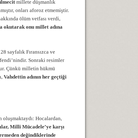
lmecit
millete düşmanlık
mıştır, onları aforoz etmemiştir.
akkında ölüm vetfası verdi,
na okutarak onu millet adına
28 sayfalık Fıransızca ve
fendi’nindir. Sonraki resimler
tur. Çünkü milletin hükmü
n,
Vahdettin adının her geçtiği
an oluşmaktaydı: Hocalardan,
lar, Milli Mücadele’ye karşı
 vermeden değindiklerinde