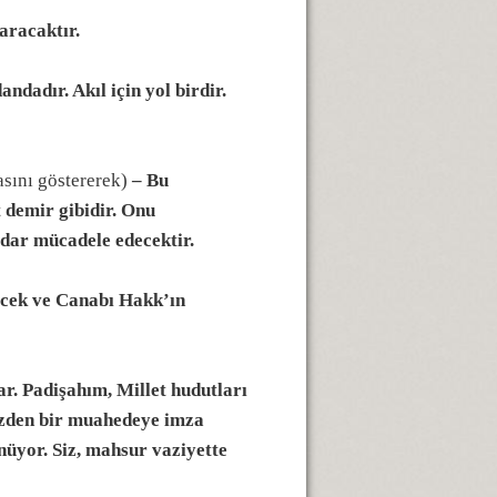
aracaktır.
ndadır. Akıl için yol birdir.
ını göstererek)
– Bu
t demir gibidir. Onu
dar mücadele edecektir.
ecek ve Canabı Hakk’ın
ar. Padişahım, Millet hudutları
sizden bir muahedeye imza
nüyor. Siz, mahsur vaziyette