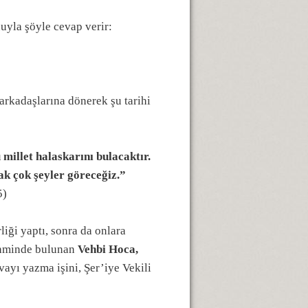
nuyla şöyle cevap verir:
arkadaşlarına dönerek şu tarihi
 millet halaskarını bulacaktır.
ak çok şeyler göreceğiz.”
5)
liği yaptı, sonra da onlara
tahminde bulunan
Vehbi Hoca,
vayı yazma işini, Şer’iye Vekili