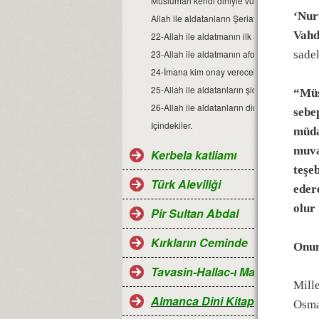
Müslüman kendi diniyle vuruluyor
‘Nuru
Allah ile aldatanların Şeriat oyunu, Allah al
Vahd
22-Allah ile aldatmanın ilk adımı, Allah ile 
23-Allah ile aldatmanın aforoz mekanizmas
sadel
24-İmana kim onay verecek?, Allah ile aldata
25-Allah ile aldatanların şiddet tutkusu
“Müs
26-Allah ile aldatanların diri diri yakma Sad
sebe
Içindekiler.
müda
muva
Kerbela katliamı
teşe
Türk Aleviliği
eder
olur
Pir Sultan Abdal
Kırkların Ceminde
Onun
Tavasin-Hallac-ı Mansur
Mille
Almanca Dini Kitaplar-Religiö
Osman