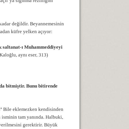
açlı’ya sığınma rezilliğini
 kadar değildir. Beyannemesinin
madan küfre yelken açıyor:
rak saltanat-ı Muhammeddiyeyi
Kaloğlu, aynı eser, 313)
a bitmiştir. Bunu bitirende
’
Bile eklemezken kendisinden
 isminin tam yanında. Halbuki,
erilmesini gerektirir. Büyük