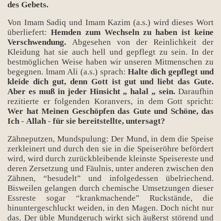
des Gebets.
Von Imam Sadiq und Imam Kazim (a.s.) wird dieses Wort
überliefert:
Hemden zum Wechseln zu haben ist keine
Verschwendung.
Abgesehen von der Reinlichkeit der
Kleidung hat sie auch hell und gepflegt zu sein. In der
bestmöglichen Weise haben wir unseren Mitmenschen zu
begegnen. lmam Ali (a.s.) sprach:
Halte dich gepflegt und
kleide dich gut, denn Gott ist gut und liebt das Gute.
Aber es muß in jeder Hinsicht „ halal „ sein.
Daraufhin
rezitierte er folgenden Koranvers, in dem Gott spricht:
Wer hat Meinen Geschöpfen das Gute und Schöne, das
Ich
-
Allah
-
für sie bereitstellte, untersagt?
Zähneputzen, Mundspulung: Der Mund, in dem die Speise
zerkleinert und durch den sie in die Speiseröhre befördert
wird, wird durch zurückbleibende kleinste Speisereste und
deren Zersetzung und Fäulnis, unter anderen zwischen den
Zähnen, “besudelt” und infolgedessen übelriechend.
Bisweilen gelangen durch chemische Umsetzungen dieser
Essreste sogar “krankmachende” Ruckstände, die
hinuntergeschluckt weiden, in den Magen. Doch nicht nur
das. Der üble Mundgeruch wirkt sich äußerst störend und