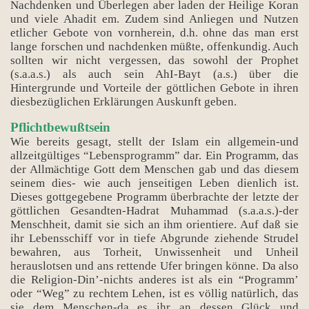
Nachdenken und Überlegen aber laden der Heilige Koran
und viele Ahadit em. Zudem sind Anliegen und Nutzen
etlicher Gebote von vornherein, d.h. ohne das man erst
lange forschen und nachdenken müßte, offenkundig. Auch
sollten wir nicht vergessen, das sowohl der Prophet
(s.a.a.s.) als auch sein AhI-Bayt (a.s.) über die
Hintergrunde und Vorteile der göttlichen Gebote in ihren
diesbezüglichen Erklärungen Auskunft geben.
Pflichtbewußtsein
Wie bereits gesagt, stellt der Islam ein allgemein-und
allzeitgültiges “Lebensprogramm” dar. Ein Programm, das
der Allmächtige Gott dem Menschen gab und das diesem
seinem dies- wie auch jenseitigen Leben dienlich ist.
Dieses gottgegebene Programm überbrachte der letzte der
göttlichen Gesandten-Hadrat Muhammad (s.a.a.s.)-der
Menschheit, damit sie sich an ihm orientiere. Auf daß sie
ihr Lebensschiff vor in tiefe Abgrunde ziehende Strudel
bewahren, aus Torheit, Unwissenheit und Unheil
herauslotsen und ans rettende Ufer bringen könne. Da also
die Religion-Din’-nichts anderes ist als ein “Programm’
oder “Weg” zu rechtem Lehen, ist es völlig natürlich, das
sie dem Menschen-da es ihr an dessen Glück und