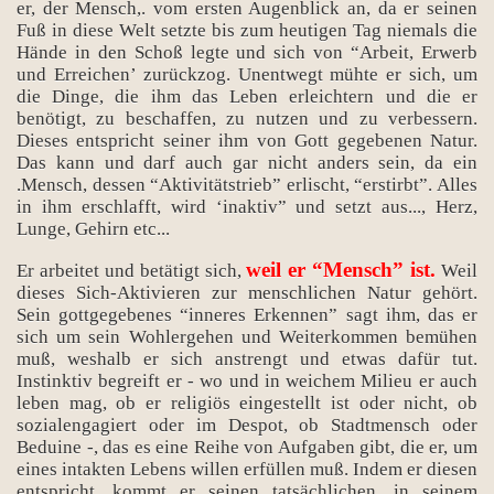
er, der Mensch,. vom ersten Augenblick an, da er seinen
Fuß in diese Welt setzte bis zum heutigen Tag niemals die
Hände in den Schoß legte und sich von “Arbeit, Erwerb
und Erreichen’ zurückzog. Unentwegt mühte er sich, um
die Dinge, die ihm das Leben erleichtern und die er
benötigt, zu beschaffen, zu nutzen und zu verbessern.
Dieses entspricht seiner ihm von Gott gegebenen Natur.
Das kann und darf auch gar nicht anders sein, da ein
.Mensch, dessen “Aktivitätstrieb” erlischt, “erstirbt”. Alles
in ihm erschlafft, wird ‘inaktiv” und setzt aus..., Herz,
Lunge, Gehirn etc...
weil er “Mensch” ist.
Er arbeitet und betätigt sich,
Weil
dieses Sich-Aktivieren zur menschlichen Natur gehört.
Sein gottgegebenes “inneres Erkennen” sagt ihm, das er
sich um sein Wohlergehen und Weiterkommen bemühen
muß, weshalb er sich anstrengt und etwas dafür tut.
Instinktiv begreift er - wo und in weichem Milieu er auch
leben mag, ob er religiös eingestellt ist oder nicht, ob
sozialengagiert oder im Despot, ob Stadtmensch oder
Beduine -, das es eine Reihe von Aufgaben gibt, die er, um
eines intakten Lebens willen erfüllen muß. Indem er diesen
entspricht, kommt er seinen tatsächlichen, in seinem