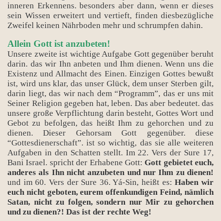
inneren Erkennens. besonders aber dann, wenn er dieses
sein Wissen erweitert und vertieft, finden diesbezügliche
Zweifel keinen Nährboden mehr und schrumpfen dahin.
Allein Gott ist anzubeten!
Unsere zweite ist wichtige Aufgabe Gott gegenüber beruht
darin. das wir Ihn anbeten und Ihm dienen. Wenn uns die
Existenz und Allmacht des Einen. Einzigen Gottes bewußt
ist, wird uns klar, das unser Glück, dem unser Sterben gilt,
darin liegt, das wir nach dem “Programm”, das er uns mit
Seiner Religion gegeben hat, leben. Das aber bedeutet. das
unsere große Verpflichtung darin besteht, Gottes Wort und
Gebot zu befolgen, das heißt Ihm zu gehorchen und zu
dienen. Dieser Gehorsam Gott gegenüber. diese
“Gottesdienerschaft”. ist so wichtig, das sie alle weiteren
Aufgaben in den Schatten stellt. Im 22. Vers der Sure 17,
Bani Israel. spricht der Erhabene Gott:
Gott gebietet euch,
anderes als Ihn nicht anzubeten und nur Ihm zu dienen!
und im 60. Vers der Sure 36. Yá-Sin, heißt es:
Haben wir
euch nicht geboten, eurem offenkundigen Feind, nämlich
Satan, nicht zu folgen, sondern nur Mir zu gehorchen
und zu dienen?! Das ist der rechte Weg!