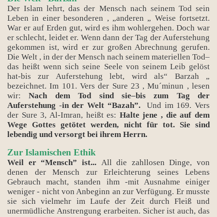
Der Islam lehrt, das der Mensch nach seinem Tod sein
Leben in einer besonderen , „anderen „ Weise fortsetzt.
War er auf Erden gut, wird es ihm wohlergehen. Doch war
er schlecht, leidet er. Wenn dann der Tag der Auferstehung
gekommen ist, wird er zur großen Abrechnung gerufen.
Die Welt , in der der Mensch nach seinem materiellen Tod–
das heißt wenn sich seine Seele von seinem Leib gelöst
hat-bis zur Auferstehung lebt, wird als“ Barzah „
bezeichnet. Im 101. Vers der Sure 23 , Mu´minun , lesen
wir:
Nach dem Tod sind sie–bis zum Tag der
Auferstehung
-
in der Welt “Bazah”.
Und im 169. Vers
der Sure 3, Al-Imran, heißt es:
Halte jene , die auf dem
Wege Gottes getötet werden, nicht für tot. Sie sind
lebendig und versorgt bei ihrem Herrn.
Zur Islamischen Ethik
Weil er “Mensch” ist...
All die zahllosen Dinge, von
denen der Mensch zur Erleichterung seines Lebens
Gebrauch macht, standen ihm -mit Ausnahme einiger
weniger - nicht von Anbeginn an zur Verfügung. Er musste
sie sich vielmehr im Laufe der Zeit durch Fleiß und
unermüdliche Anstrengung erarbeiten. Sicher ist auch, das