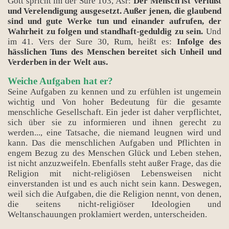
Gott spricht im der Sure 103, Asr:
Der Mensch ist Verlußt
und Verelendigung ausgesetzt. Außer jenen, die glaubend
sind und gute Werke tun und einander aufrufen, der
Wahrheit zu folgen und standhaft-geduldig zu sein.
Und
im 41. Vers der Sure 30, Rum, heißt es:
Infolge des
hässlichen Tuns des Menschen bereitet sich Unheil und
Verderben in der Welt aus.
Weiche Aufgaben hat er?
Seine Aufgaben zu kennen und zu erfühlen ist ungemein
wichtig und Von hoher Bedeutung für
die gesamte
menschliche Gesellschaft. Ein jeder ist daher verpflichtet,
sich über sie zu informieren und ihnen gerecht zu
werden..., eine Tatsache, die niemand leugnen wird und
kann.
Das die menschlichen Aufgaben und Pflichten in
engem Bezug zu des Menschen Glück und Leben stehen,
ist nicht anzuzweifeln. Ebenfalls steht außer Frage, das die
Religion mit nicht-religiösen Lebensweisen nicht
einverstanden ist und es auch nicht sein kann. Deswegen,
weil sich die Aufgaben, die die Religion nennt, von denen,
die seitens nicht-religiöser Ideologien und
Weltanschauungen proklamiert werden, unterscheiden.