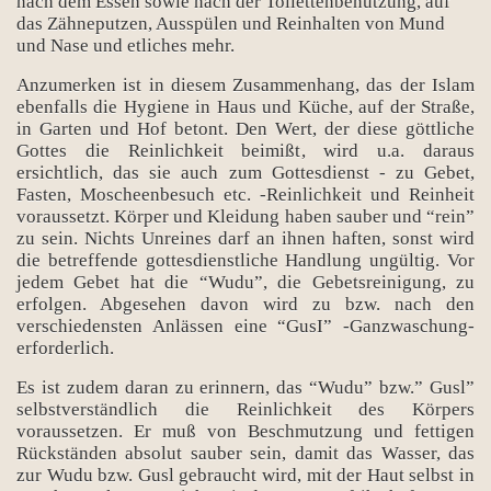
nach dem Essen sowie nach der Toilettenbenutzung, auf
das Zähneputzen, Ausspülen und Reinhalten von Mund
und Nase und etliches mehr.
Anzumerken ist in diesem Zusammenhang, das der Islam
ebenfalls die Hygiene in Haus und Küche, auf der Straße,
in Garten und Hof betont. Den Wert, der diese göttliche
Gottes die Reinlichkeit beimißt, wird u.a. daraus
ersichtlich, das sie auch zum Gottesdienst - zu Gebet,
Fasten, Moscheenbesuch etc. -Reinlichkeit und Reinheit
voraussetzt. Körper und Kleidung haben sauber und “rein”
zu sein. Nichts Unreines darf an ihnen haften, sonst wird
die betreffende gottesdienstliche Handlung ungültig. Vor
jedem Gebet hat die “Wudu”, die Gebetsreinigung, zu
erfolgen. Abgesehen davon wird zu bzw. nach den
verschiedensten Anlässen eine “GusI” -Ganzwaschung-
erforderlich.
Es ist zudem daran zu erinnern, das “Wudu” bzw.” Gusl”
selbstverständlich die Reinlichkeit des Körpers
voraussetzen. Er muß von Beschmutzung und fettigen
Rückständen absolut sauber sein, damit das Wasser, das
zur Wudu bzw. Gusl gebraucht wird, mit der Haut selbst in