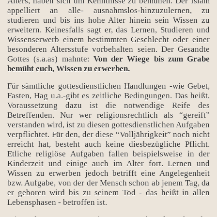
Alters, haben sich um Kenntnisse zu bemühen. Der Islam
appelliert an alle- ausnahmslos-hinzuzulernen, zu
studieren und bis ins hohe Alter hinein sein Wissen zu
erweitern. Keinesfalls sagt er, das Lernen, Studieren und
Wissenserwerb einem bestimmten Geschlecht oder einer
besonderen Altersstufe vorbehalten seien. Der Gesandte
Gottes (s.a.as) mahnte:
Von der Wiege bis zum Grabe
bemüht euch, Wissen zu erwerben.
Für sämtliche gottesdienstlichen Handlungen -wie Gebet,
Fasten, Hag u.a.-gibt es zeitliche Bedingungen. Das heißt,
Voraussetzung dazu ist die notwendige Reife des
Betreffenden. Nur wer religionsrechtlich als “gereift”
verstanden wird, ist zu diesen gottesdienstlichen Aufgaben
verpflichtet. Für den, der diese “Volljährigkeit” noch nicht
erreicht hat, besteht auch keine diesbezügliche Pflicht.
Etliche religiöse Aufgaben fallen beispielsweise in der
Kinderzeit und einige auch im Alter fort. Lernen und
Wissen zu erwerben jedoch betrifft eine Angelegenheit
bzw. Aufgabe, von der der Mensch schon ab jenem Tag, da
er geboren wird bis zu seinem Tod - das heißt in allen
Lebensphasen - betroffen ist.