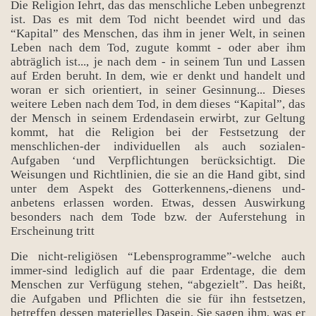
Die Religion Iehrt, das das menschliche Leben unbegrenzt
ist. Das es mit dem Tod nicht beendet wird und das
“Kapital” des Menschen, das ihm in jener Welt, in seinen
Leben nach dem Tod, zugute kommt - oder aber ihm
abträglich ist..., je nach dem - in seinem Tun und Lassen
auf Erden beruht. In dem, wie er denkt und handelt und
woran er sich orientiert, in seiner Gesinnung... Dieses
weitere Leben nach dem Tod, in dem dieses “Kapital”, das
der Mensch in seinem Erdendasein erwirbt, zur Geltung
kommt, hat die Religion bei der Festsetzung der
menschlichen-der individuellen als auch sozialen-
Aufgaben ‘und Verpflichtungen berücksichtigt. Die
Weisungen und Richtlinien, die sie an die Hand gibt, sind
unter dem Aspekt des Gotterkennens,-dienens und-
anbetens erlassen worden. Etwas, dessen Auswirkung
besonders nach dem Tode bzw. der Auferstehung in
Erscheinung tritt
Die nicht-religiösen “Lebensprogramme”-welche auch
immer-sind lediglich auf die paar Erdentage, die dem
Menschen zur Verfügung stehen, “abgezielt”. Das heißt,
die Aufgaben und Pflichten die sie für ihn festsetzen,
betreffen dessen materielles Dasein. Sie sagen ihm, was er