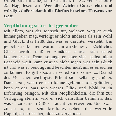
Unfehlbaren Imame) sind zu ehren. Im 32. Vers der Sure
22, Hag, lesen wir:
Wer die Zeichen Gottes ehrt und
würdigt, äußert damit die Ehrfurcht seines Herzens vor
Gott.
Verpflichtung sich selbst gegenüber
Mit allem, was der Mensch tut, welchen Weg er auch
immer gehen mag, verfolgt er nichts anderes als sein Wohl
und Glück, das heißt das, was er darunter versteht. Um
jedoch zu erkennen, worum sein wirkliches , tatsächliches
Glück beruht, muß er zunächst einmal sich selbst
kennenlernen. Denn solange er über sich selbst nicht
Bescheid weiß, kann er auch nicht sagen, was sein Glück
ist und was er benötigt und beachten muß, um es erreichen
zu können. Es gilt also, sich selbst zu erkennen..., Das ist
des Menschen wichtigste Pflicht sich selbst gegenüber.
Dann erst , wenn er sich kennengelernt und ergründet ,
kann er das, was sein wahres Glück und Wohl ist, in
Erfahrung bringen. Mit den Möglichkeiten, die ihm zur
Verfügung stehen, wird er sich daraufhin bemühen, das,
was er zu seinem Glück braucht, zu erwerben. Und zwar
zielstrebig, um sein kostbares Leben, das wertvolle
Kapital, das er besitzt, nicht zu vergeuden.