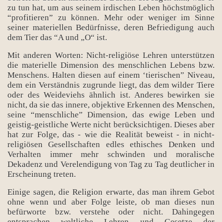
zu tun hat, um aus seinem irdischen Leben höchstmöglich
“profitieren” zu können. Mehr oder weniger im Sinne
seiner materiellen Bedürfnisse, deren Befriedigung auch
dem Tier das “A und „O“ ist.
Mit anderen Worten: Nicht-religiöse Lehren unterstützen
die materielle Dimension des menschlichen Lebens bzw.
Menschens. Halten diesen auf einem ‘tierischen” Niveau,
dem ein Verständnis zugrunde liegt, das dem wilder Tiere
oder des Weideviehs ähnlich ist. Anderes bewirken sie
nicht, da sie das innere, objektive Erkennen des Menschen,
seine “menschliche” Dimension, das ewige Leben und
geistig-geistliche Werte nicht berücksichtigen. Dieses aber
hat zur Folge, das - wie die Realität beweist - in nicht-
religiösen Gesellschaften edles ethisches Denken und
Verhalten immer mehr schwinden und moralische
Dekadenz und Verelendigung von Tag zu Tag deutlicher in
Erscheinung treten.
Einige sagen, die Religion erwarte, das man ihrem Gebot
ohne wenn und aber Folge leiste, ob man dieses nun
befürworte bzw. verstehe oder nicht. Dahingegen
entsprachen weltliche Lehren und Gesetze der