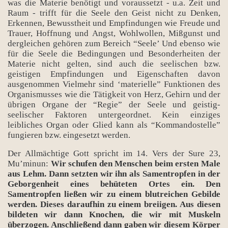
was die Materie benötigt und voraussetzt - u.a. Zeit und
Raum - trifft für die Seele den Geist nicht zu Denken,
Erkennen, Bewusstheit und Empfindungen wie Freude und
Trauer, Hoffnung und Angst, Wohlwollen, Mißgunst und
dergleichen gehören zum Bereich “Seele’ Und ebenso wie
für die Seele die Bedingungen und Besonderheiten der
Materie nicht gelten, sind auch die seelischen bzw.
geistigen Empfindungen und Eigenschaften davon
ausgenommen Vielmehr sind ‘materielle” Funktionen des
rı
Organismusses wie die Tätigkeit von Herz, Gehirn und der
übrigen Organe der “Regie” der Seele und geistig-
seelischer Faktoren untergeordnet. Kein einziges
leibliches Organ oder Glied kann als “Kommandostelle”
fungieren bzw. eingesetzt werden.
Der Allmächtige Gott spricht im 14. Vers der Sure 23,
Mu’minun:
Wir schufen den Menschen beim ersten Male
aus Lehm. Dann setzten wir ihn als Samentropfen in der
Geborgenheit eines behüteten Ortes ein. Den
Samentropfen ließen wir zu einem blutreichen Gebilde
werden. Dieses daraufhin zu einem breiigen. Aus diesen
bildeten wir dann Knochen, die wir mit Muskeln
überzogen. Anschließend dann gaben wir diesem Körper