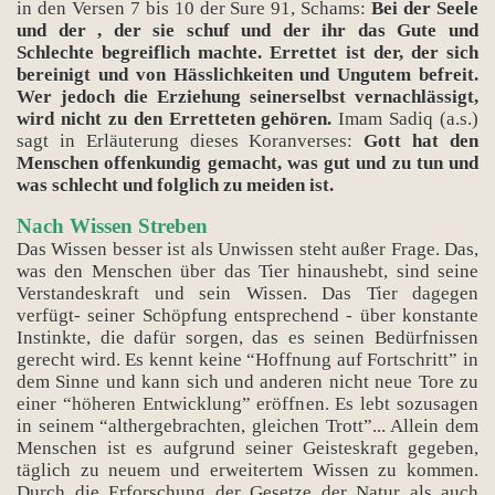
in den Versen 7 bis 10 der Sure 91, Schams:
Bei der Seele
und der , der sie schuf und der ihr das Gute und
Schlechte begreiflich machte. Errettet ist der, der sich
bereinigt und von Hässlichkeiten und Ungutem befreit.
Wer jedoch die Erziehung seinerselbst vernachlässigt,
wird nicht zu den Erretteten gehören.
Imam Sadiq (a.s.)
sagt in Erläuterung dieses Koranverses:
Gott hat den
Menschen offenkundig gemacht, was gut und zu tun und
was schlecht und folglich zu meiden ist.
Nach Wissen Streben
Das Wissen besser ist als Unwissen steht außer Frage. Das,
was den Menschen über das Tier hinaushebt, sind seine
Verstandeskraft und sein Wissen. Das Tier dagegen
verfügt- seiner Schöpfung entsprechend - über konstante
Instinkte, die dafür sorgen, das es seinen Bedürfnissen
gerecht wird. Es kennt keine “Hoffnung auf Fortschritt” in
dem Sinne und kann sich und anderen nicht neue Tore zu
einer “höheren Entwicklung” eröffnen. Es lebt sozusagen
in seinem “althergebrachten, gleichen Trott”... Allein dem
Menschen ist es aufgrund seiner Geisteskraft gegeben,
täglich zu neuem und erweitertem Wissen zu kommen.
Durch die Erforschung der Gesetze der Natur als auch