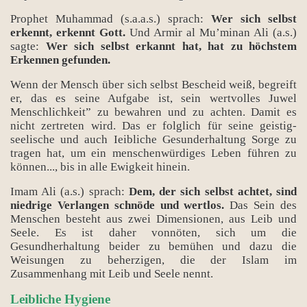
Prophet Muhammad (s.a.a.s.) sprach:
Wer sich selbst
erkennt, erkennt Gott.
Und Armir al Mu’minan Ali (a.s.)
sagte:
Wer sich selbst erkannt hat, hat zu höchstem
Erkennen gefunden.
Wenn der Mensch über sich selbst Bescheid weiß, begreift
er, das es seine Aufgabe ist, sein wertvolles Juwel
Menschlichkeit” zu bewahren und zu achten. Damit es
nicht zertreten wird. Das er folglich für seine geistig-
seelische und auch Ieibliche Gesunderhaltung Sorge zu
tragen hat, um ein menschenwürdiges Leben führen zu
können..., bis in alle Ewigkeit hinein.
Imam Ali (a.s.) sprach:
Dem, der sich selbst achtet, sind
niedrige Verlangen schnöde und wertlos.
Das Sein des
Menschen besteht aus zwei Dimensionen, aus Leib und
Seele. Es ist daher vonnöten, sich um die
Gesundherhaltung beider zu bemühen und dazu die
Weisungen zu beherzigen, die der Islam im
Zusammenhang mit Leib und Seele nennt.
Leibliche Hygiene