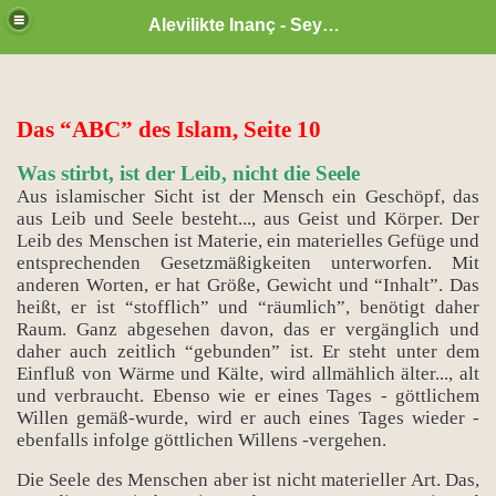
Alevilikte Inanç - Seyyid Hakkı
Das “ABC” des Islam, Seite 10
Was stirbt, ist der Leib, nicht die Seele
Aus islamischer Sicht ist der Mensch ein Geschöpf, das
aus Leib und Seele besteht..., aus Geist und Körper. Der
Leib des Menschen ist Materie, ein materielles Gefüge und
entsprechenden Gesetzmäßigkeiten unterworfen. Mit
anderen Worten, er hat Größe, Gewicht und “Inhalt”. Das
heißt, er ist “stofflich” und “räumlich”, benötigt daher
Raum. Ganz abgesehen davon, das er vergänglich und
daher auch zeitlich “gebunden” ist. Er steht unter dem
Einfluß von Wärme und Kälte, wird allmählich älter..., alt
und verbraucht. Ebenso wie er eines Tages - göttlichem
zan ayı
Willen gemäß-wurde, wird er auch eines Tages wieder -
ebenfalls infolge göttlichen Willens -vergehen.
Die Seele des Menschen aber ist nicht materieller Art. Das,