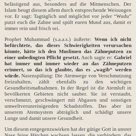
belästigend aus, besonders auf die Mitmenschen. Der
Islam beugt diesem allem durch entsprechende Weisungen
vor. Er sagt: Tagtäglich und möglichst vor jeder “Wudu”
putzt euch die Zahne und spült euren Mund aus, damit er
immer rein und frisch sei.
Prophet Muhammad (s.a.a.s.) äußerte:
Wenn ich nicht
befürchtete, das dieses Schwierigkeiten verursachen
könnte, hätte ich den Muslimen das Zähneputzen zu
einer unbedingten Pflicht gesetzt.
Auch sagte er:
Gabriel
hat immer und immer wieder an das Zähneputzen
erinnert, so das ich glaubte, das es „wagib“ werden
würde.
Nasenspülung: Die Atemwege von Verschmutzung
freizuhalten, zählt ebenfalls zu den wichtigen
Gesundheitsmaßnahmen. In der Regel ist die Atemluft in
bevölkerten Gebieten nicht sauber. Sie ist verstaubt,
verschmutzt, geschwängert mit Abgasen und sonstigen
umweltverunreinigenden Schadstoffen. Das aber ist
unserem Atemsystem abträglich und schädigt unsere
Lunge und damit unsere Gesundheit.
Um diesem entgegenzuwirken hat der gütige Gott in unsrer
Nase feine Härchen wachsen lassen, die verhindern, das