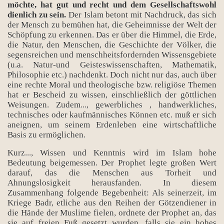
möchte, hat gut und recht und dem Gesellschaftswohl
dienlich zu sein.
Der Islam betont mit Nachdruck, das sich
der Mensch zu bemühen hat, die Geheimnisse der Welt der
Schöpfung zu erkennen. Das er über die Himmel, die Erde,
die Natur, den Menschen, die Geschichte der Völker, die
segensreichen und menschheitsfordernden Wissensgebiete
(u.a. Natur-und Geisteswissenschaften, Mathematik,
Philosophie etc.) nachdenkt. Doch nicht nur das, auch über
eine rechte Moral und theologische bzw. religiöse Themen
hat er Bescheid zu wissen, einschließlich der göttlichen
Weisungen. Zudem..., gewerbliches , handwerkliches,
technisches oder kaufmännisches Können etc. muß er sich
aneignen, um seinem Erdenleben eine wirtschaftliche
Basis zu ermöglichen.
Kurz..., Wissen und Kenntnis wird im Islam hohe
Bedeutung beigemessen. Der Prophet legte großen Wert
darauf, das die Menschen aus Torheit und
Ahnungslosigkeit herausfanden. In diesem
Zusammenhang folgende Begebenheit: Als seinerzeit, im
Kriege Badr, etliche aus den Reihen der Götzendiener in
die Hände der Muslime fielen, ordnete der Prophet an, das
sie auf freien Fuß gesetzt wurden, falls sie ein hohes