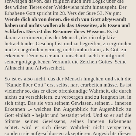
schweigen davon, das folglich auch ihre Logik über die
des wilden Tieres oder Weideviehs nicht hinausgeht. Der
Erhabene Gott spricht im 28. Vers der Sure 53, Na’gm:
Wende dich ab von denen, die sich von Gott abgewandt
haben und nichts wollen als das Diesseites, als Essen und
Schlafen. Dies ist das Resümee ihres Wissens.
Es ist
daran zu erinnern, das der Mensch, der ein objektiv-
betrachtendes Geschöpf ist und zu begreifen, zu ergründen
und zu begründen vermag, nicht umhin kann, als Gott zu
erkennen. Denn wo er auch hinschaut. sieht er aufgrund
seiner gottgegebenen Vernunft die Zeichen Gottes, Seine
Allmacht und Allwissenheit.
So ist es also nicht, das der Mensch hingehen und sich die
“Kunde über Gott” erst selbst hart erarbeiten müsse. Es ist
vielmehr so, das er diese offenkundige Wahrheit, die durch
nichts zu verschleiern. zu verbergen und zu leugnen ist, in
sich trägt. Das sie von seinem Gewissen, seinem „ inneren
Erkennen „- welches ihn Augenblick für Augenblick zu
Gott einlädt - bejaht und bestätigt wird. Und so er auf die
Stimme seines Gewissens, seines inneren Erkennens
achtet, wird er sich dieser Wahrheit nicht versperren,
sondern sie aufgeschlossen akzeptieren. Angesichts dieses