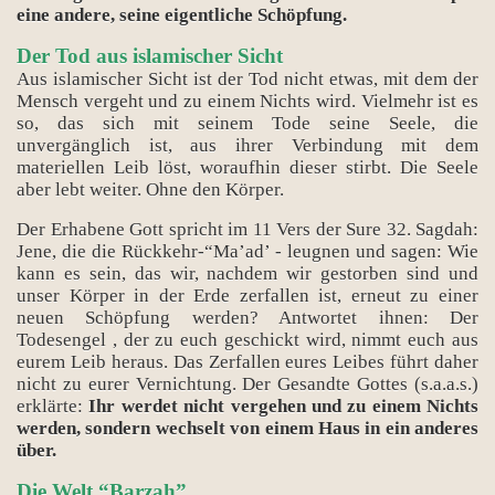
eine andere, seine eigentliche Schöpfung.
Der Tod aus islamischer Sicht
Aus islamischer Sicht ist der Tod nicht etwas, mit dem der
Mensch vergeht und zu einem Nichts wird. Vielmehr ist es
so, das sich mit seinem Tode seine Seele, die
unvergänglich ist, aus ihrer Verbindung mit dem
materiellen Leib löst, woraufhin dieser stirbt. Die Seele
aber lebt weiter. Ohne den Körper.
Der Erhabene Gott spricht im 11 Vers der Sure 32. Sagdah:
Jene, die die Rückkehr-“Ma’ad’ - leugnen und sagen: Wie
kann es sein, das wir, nachdem wir gestorben sind und
unser Körper in der Erde zerfallen ist, erneut zu einer
neuen Schöpfung werden? Antwortet ihnen: Der
Todesengel , der zu euch geschickt wird, nimmt euch aus
eurem Leib heraus. Das Zerfallen eures Leibes führt daher
nicht zu eurer Vernichtung. Der Gesandte Gottes (s.a.a.s.)
erklärte:
Ihr werdet nicht vergehen und zu einem Nichts
werden, sondern wechselt von einem Haus in ein anderes
Bücher
über.
Die Welt “Barzah”