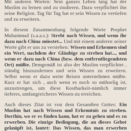
Mit anderen Worten: Sein ganzes Leben lang hat der
Muslim zu lernen und zu studieren. Dazu verpflichtet ihn
seine Religion. Tag für Tag hat er sein Wissen zu vertiefen
und zu erweitern.
In diesem Zusammenhang folgende Worte Prophet
Muhammad (s.a.a.s.):
Strebt nach Wissen, und wenn ihr
dazu nach China müsstet...
Und mit einem anderen seiner
Worte gibt er uns zu verstehen:
Wissen und Erkennen sind
ein Wert, nachdem der Gläubige zu streben hat..., und
wenn er dazu nach China (bzw. dem entferntliegendsten
Ort) müßte.
Demgemäß ist also der Muslim verpflichtet ,
ständig hinzuzulernen und sein Wissen zu erweitern.
Selbst wenn er dazu weite Reisen unternehmen müßte.
Kurz er hat sich , auch wenn es noch so mühselig ist,
anzustrengen, um diese Kostbarkeit-nämlich immer
tieferes, umfangreicheres Wissen-zu erreichen.
Auch dieses Zitat ist von dem Gesandten Gottes:
Ein
Muslim hat nach Wissen und Erkenntnis zu streben.
Dorthin, wo er es finden kann, hat er zu gehen und es zu
erwerben. Die einzige Bedingung, die an dieses Gebot
geknüpft ist, lautet: Das Wissen, das man erwerben