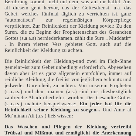
Berührung kommt, nicht mit dem, was auf ihr haftet. Aus
all diesem geht hervor, das der Gottesdienst, u.a. das
Gebet, welches fünfmal täglich zu verrichten ist, ganz
“automatisch” zur regelmäßigen Körperpflege
verpflichtet. Zur Reinlichkeit der Kleidung soviel: Zu den
Suren, die zu Beginn der Prophetenschaft des Gesandten
Gottes (s.a.a.s) herniederkamen, zählt die Sure „ Muddatir“
. In ihrem vierten Vers gebietet Gott, auch auf die
Reinlichkeit der Kleidung zu achten.
Die Reinlichkeit der Kleidung-und zwei im Fiqh-Sinne
gemeint–ist zum Gebet unbedingt erforderlich. Abgesehen
davon aber ist es ganz allgemein empfohlen, immer auf
reinliche Kleidung, die frei ist von jeglichem Schmutz und
jedweder Unreinheit, zu achten. Von unserem Propheten
(s.a.a.s.) und den Imamen (a.s.) sind uns diesbezüglich
zahlreiche Ahadi überliefert worden. Der Gesandte Gottes
(s.a.a.s.) mahnte beispielsweise:
Ein jeder hat für die
Reinlichkeit seiner Kleidung zu sorgen...
Und Amir al
Mu’minan Ali (a.s.) ließ wissen:
Das Waschen und Pflegen der Kleidung vertreibt
Trübsal und Mißmut und ermöglicht die Anerkennung