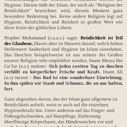
Hygiene. Darum mißt der Islam, der auch als “Religion der
Reinlichkeit” bezeichnet wird, diesem Moment ganz
besondere Bedeutung bei. Keine andere Religion legt auf
Hygiene, Reinlichkeit und Reinheit so großen Wert wie
diese letzte der göttlichen Lehren.
Prophet Muhammad (s.a.a.s.) sagte:
Reinlichkeit ist Teil
des Glaubens.
Dieses aber ist Hinweis darauf, welch hohen
Stellenwert Sauberkeit und Hygiene im Islam einnehmen.
Das Duschen beispielsweise ist uns seitens der Großen
unserer Religion sehr empfohlen worden. Imam Mussa Ihn
Ga’far (a.s.) mahnte:
Sich jeden zweiten Tag zu duschen
verhilft zu körperlicher Frische und Kraft.
Imam Ali
(a.s) meinte :
Das Bad ist eine wunderbare Einrichtung.
In ihm spülen wir Staub und Schmutz, die an uns haften,
fort.
Ganz abgesehen davon, das der Islam ganz allgemein zu
Reinlichkeit aufruft, weist er auch auf die einzelnen
Hygienedetails hin. Unter anderem auf das Finger- und
Fußnagelschneiden, auf Haarpflege, Entfernung
überflüssige Körperhaare, das Händewaschen vor und