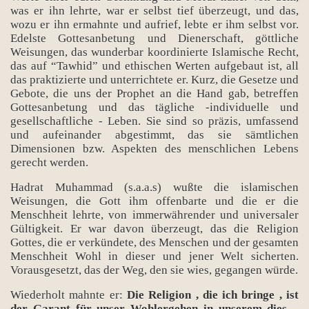
was er ihn lehrte, war er selbst tief überzeugt, und das,
wozu er ihn ermahnte und aufrief, lebte er ihm selbst vor.
Edelste Gottesanbetung und Dienerschaft, göttliche
Weisungen, das wunderbar koordinierte Islamische Recht,
das auf “Tawhid” und ethischen Werten aufgebaut ist, all
das praktizierte und unterrichtete er. Kurz, die Gesetze und
Gebote, die uns der Prophet an die Hand gab, betreffen
Gottesanbetung und das tägliche -individuelle und
gesellschaftliche - Leben. Sie sind so präzis, umfassend
und aufeinander abgestimmt, das sie sämtlichen
Dimensionen bzw. Aspekten des menschlichen Lebens
gerecht werden.
Hadrat Muhammad (s.a.a.s) wußte die islamischen
Weisungen, die Gott ihm offenbarte und die er die
Menschheit lehrte, von immerwährender und universaler
Gültigkeit. Er war davon überzeugt, das die Religion
Gottes, die er verkündete, des Menschen und der gesamten
Menschheit Wohl in dieser und jener Welt sicherten.
Vorausgesetzt, das der Weg, den sie wies, gegangen würde.
Wiederholt mahnte er:
Die Religion , die ich bringe , ist
der Garant für unser Wohlergehen in unserem dies –