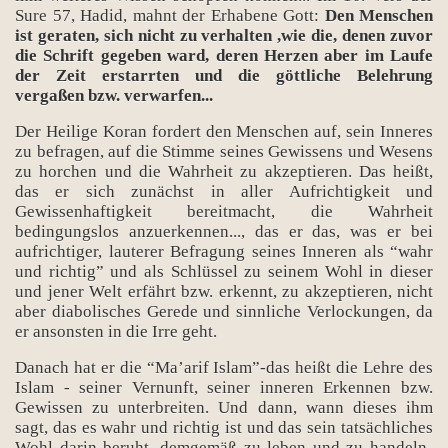
Sure 57, Hadid, mahnt der Erhabene Gott:
Den Menschen
ist geraten, sich nicht zu verhalten ,wie die, denen zuvor
die Schrift gegeben ward, deren Herzen aber im Laufe
der Zeit erstarrten und die göttliche Belehrung
vergaßen bzw. verwarfen...
Der Heilige Koran fordert den Menschen auf, sein Inneres
zu befragen, auf die Stimme seines Gewissens und Wesens
zu horchen und die Wahrheit zu akzeptieren. Das heißt,
das er sich zunächst in aller Aufrichtigkeit und
Gewissenhaftigkeit bereitmacht, die Wahrheit
bedingungslos anzuerkennen..., das er das, was er bei
aufrichtiger, lauterer Befragung seines Inneren als “wahr
und richtig” und als Schlüssel zu seinem Wohl in dieser
und jener Welt erfährt bzw. erkennt, zu akzeptieren, nicht
aber diabolisches Gerede und sinnliche Verlockungen, da
er ansonsten in die Irre geht.
Danach hat er die “Ma’arif Islam”-das heißt die Lehre des
Islam - seiner Vernunft, seiner inneren Erkennen bzw.
Gewissen zu unterbreiten. Und dann, wann dieses ihm
sagt, das es wahr und richtig ist und das sein tatsächliches
Wohl darin beruht, demgemäß zu leben und zu handeln-