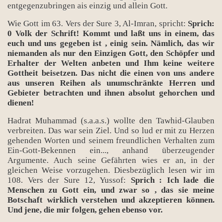
entgegenzubringen ais einzig und allein Gott.
Wie Gott im 63. Vers der Sure 3, Al-Imran, spricht:
Sprich:
0 Volk der Schrift! Kommt und laßt uns in einem, das
euch und uns gegeben ist , einig sein. Nämlich, das wir
niemanden als nur den Einzigen Gott, den Schöpfer und
Erhalter der Welten anbeten und Ihm keine weitere
Gottheit beisetzen. Das nicht die einen von uns andere
aus unseren Reihen als unumschränkte Herren und
Gebieter betrachten und ihnen absolut gehorchen und
dienen!
Hadrat Muhammad (s.a.a.s.) wollte den Tawhid-Glauben
verbreiten. Das war sein Ziel. Und so lud er mit zu Herzen
gehenden Worten und seinem freundlichen Verhalten zum
Ein-Gott-Bekennen ein..., anhand überzeugender
Argumente. Auch seine Gefährten wies er an, in der
gleichen Weise vorzugehen. Diesbezüglich lesen wir im
108. Vers der Sure 12, Yussof:
Sprich : Ich lade die
Menschen zu Gott ein, und zwar so , das sie meine
Botschaft wirklich verstehen und akzeptieren können.
Und jene, die mir folgen, gehen ebenso vor.