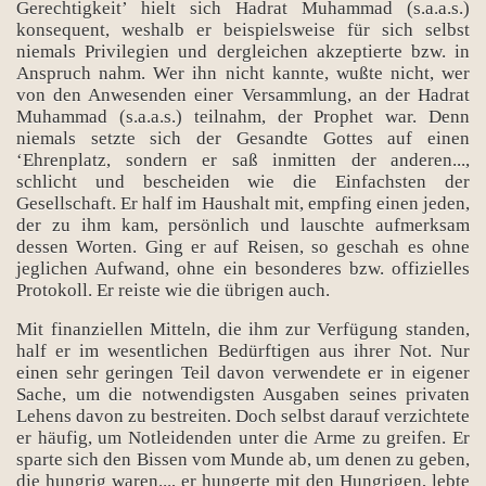
Gerechtigkeit’ hielt sich Hadrat Muhammad (s.a.a.s.)
konsequent, weshalb er beispielsweise für sich selbst
niemals Privilegien und dergleichen akzeptierte bzw. in
Anspruch nahm. Wer ihn nicht kannte, wußte nicht, wer
von den Anwesenden einer Versammlung, an der Hadrat
Muhammad (s.a.a.s.) teilnahm, der Prophet war. Denn
niemals setzte sich der Gesandte Gottes auf einen
‘Ehrenplatz, sondern er saß inmitten der anderen...,
schlicht und bescheiden wie die Einfachsten der
Gesellschaft. Er half im Haushalt mit, empfing einen jeden,
der zu ihm kam, persönlich und lauschte aufmerksam
dessen Worten. Ging er auf Reisen, so geschah es ohne
jeglichen Aufwand, ohne ein besonderes bzw. offizielles
Protokoll. Er reiste wie die übrigen auch.
Mit finanziellen Mitteln, die ihm zur Verfügung standen,
half er im wesentlichen Bedürftigen aus ihrer Not. Nur
einen sehr geringen Teil davon verwendete er in eigener
Sache, um die notwendigsten Ausgaben seines privaten
Lehens davon zu bestreiten. Doch selbst darauf verzichtete
er häufig, um Notleidenden unter die Arme zu greifen. Er
sparte sich den Bissen vom Munde ab, um denen zu geben,
die hungrig waren..., er hungerte mit den Hungrigen, lebte