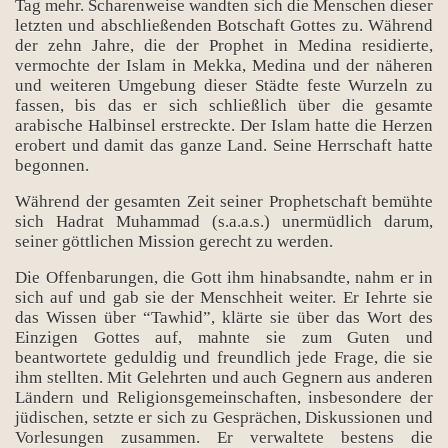
Tag mehr. Scharenweise wandten sich die Menschen dieser
letzten und abschließenden Botschaft Gottes zu. Während
der zehn Jahre, die der Prophet in Medina residierte,
vermochte der Islam in Mekka, Medina und der näheren
und weiteren Umgebung dieser Städte feste Wurzeln zu
fassen, bis das er sich schließlich über die gesamte
arabische Halbinsel erstreckte. Der Islam hatte die Herzen
erobert und damit das ganze Land. Seine Herrschaft hatte
begonnen.
Während der gesamten Zeit seiner Prophetschaft bemühte
sich Hadrat Muhammad (s.a.a.s.) unermüdlich darum,
seiner göttlichen Mission gerecht zu werden.
Die Offenbarungen, die Gott ihm hinabsandte, nahm er in
sich auf und gab sie der Menschheit weiter. Er Iehrte sie
das Wissen über “Tawhid”, klärte sie über das Wort des
Einzigen Gottes auf, mahnte sie zum Guten und
beantwortete geduldig und freundlich jede Frage, die sie
ihm stellten. Mit Gelehrten und auch Gegnern aus anderen
Ländern und Religionsgemeinschaften, insbesondere der
jüdischen, setzte er sich zu Gesprächen, Diskussionen und
Vorlesungen zusammen. Er verwaltete bestens die