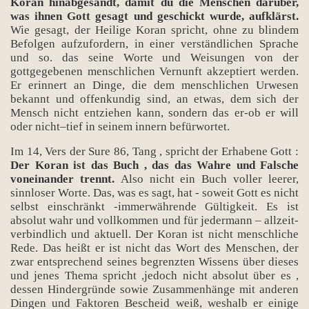
Koran hinabgesandt, damit du die Menschen darüber,
was ihnen Gott gesagt und geschickt wurde, aufklärst.
Wie gesagt, der Heilige Koran spricht, ohne zu blindem
Befolgen aufzufordern, in einer verständlichen Sprache
und so. das seine Worte und Weisungen von der
gottgegebenen menschlichen Vernunft akzeptiert werden.
Er erinnert an Dinge, die dem menschlichen Urwesen
bekannt und offenkundig sind, an etwas, dem sich der
Mensch nicht entziehen kann, sondern das er-ob er will
oder nicht–tief in seinem innern befürwortet.
Im 14, Vers der Sure 86, Tang , spricht der Erhabene Gott :
Der Koran ist das Buch , das das Wahre und Falsche
voneinander trennt.
Also nicht ein Buch voller leerer,
sinnloser Worte. Das, was es sagt, hat - soweit Gott es nicht
selbst einschränkt -immerwährende Gültigkeit. Es ist
absolut wahr und vollkommen und für jedermann – allzeit-
verbindlich und aktuell. Der Koran ist nicht menschliche
Rede. Das heißt er ist nicht das Wort des Menschen, der
zwar entsprechend seines begrenzten Wissens über dieses
und jenes Thema spricht ,jedoch nicht absolut über es ,
dessen Hindergründe sowie Zusammenhänge mit anderen
Dingen und Faktoren Bescheid weiß, weshalb er einige