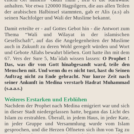
anhalten. Vor etwa 120000 Hagpilgern, die aus allen Teilen
der arabischen Halbinsel stammten, gab er Alis (a.s) als
seinen Nachfolger und Wali der Muslime bekannt.
Damit erteilte er - auf Gottes Gebot hin - die Antwort zum
Thema “Wali und Wilayat in der islamischen
Gesellschaft”, auf das die Angelegenheiten der Muslime
auch in Zukunft zu deren Wohl geregelt würden und Wort
und Gebote Allahs bewahrt blieben. Gott hatte ihn mit dem
67. Vers der Sure 5, Ma´idah wissen lassen:
O Prophet !
Das, was dir von Gott hinabgesandt ward, teile den
Menschen mit. Und wenn du es nicht tust, hast du Seinen
Auftrag nicht zu Ende gebracht. Nur kurze Zeit nach
seiner Ankunft in Medina verstarb Hadrat Muhammad
(s.a.a.s.)
Weiteres Erstarken und Erblühen
Nachdem der Prophet nach Medina emigriert war und sich
in dieser Stadt niedergelassen hatte, begann das Licht des
Islam zu erstrahlen. Überall, in jedem Haus, in jeder Kate,
in jeder Gruppe und Versammlung wurde vom Islam
gesprochen, und die Herzen Öffneten sich ihm von Tag zu