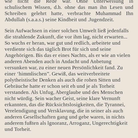
wie nicht die Rede war. Ohne Unterweisung in
schulischem Wissen, d.h. ohne das man ihn Lesen und
Schreiben gelehrt hatte, verbrachte Muhammad Ihn
Abdullah (s.a.a.s.) seine Kindheit und .Jugendzeit.
Sein Aufwachsen in einer solchen Umwelt ließ jedenfalls
die strahlende Zukunft, die vor ihm lag, nicht erwarten...
So wuchs er heran, war gut und redlich, arbeitete und
verdiente sich das täglich Brot für sich und seine
Angehörigen. Bis das er eines Nachts, als er wie an vielen
anderen Abenden auch in Andacht und Anbetung
versunken war, zu einer neuen Persönlichkeit fand. Zu
einer ‘himmlischen”. Gewiß, das weitverbreitete
polytheistische Denken als auch die rohen Sitten und
Gebräuche hatte er schon seit eh und je als Torheit
verstanden. Als Unfug, Aberglaube und des Menschen
nicht würdig. Sein wacher Geist, seine klare Vernunft
erkannten, das die Rücksichtslosigkeiten, die Tyrannei,
Verelendigung und Versklavung, die in seiner als auch
anderen Gesellschaften gang und gebe waren, in nichts
anderem fußten als lgnoranz, Arroganz, Ungerechtigkeit
und Torheit.