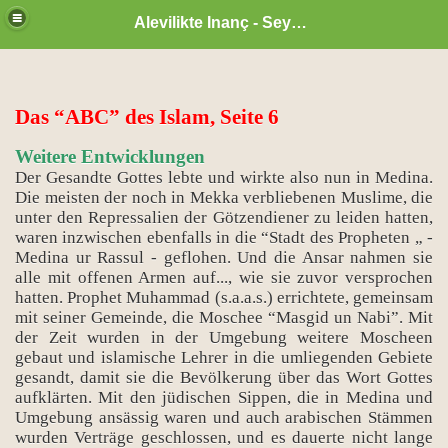
Alevilikte Inanç - Seyyid Hakkı
Das “ABC” des Islam, Seite 6
Weitere Entwicklungen
Der Gesandte Gottes lebte und wirkte also nun in Medina.
Die meisten der noch in Mekka verbliebenen Muslime, die
unter den Repressalien der Götzendiener zu leiden hatten,
waren inzwischen ebenfalls in die “Stadt des Propheten „ -
Medina ur Rassul - geflohen. Und die Ansar nahmen sie
alle mit offenen Armen auf..., wie sie zuvor versprochen
hatten. Prophet Muhammad (s.a.a.s.) errichtete, gemeinsam
mit seiner Gemeinde, die Moschee “Masgid un Nabi”. Mit
der Zeit wurden in der Umgebung weitere Moscheen
gebaut und islamische Lehrer in die umliegenden Gebiete
zan ayı
gesandt, damit sie die Bevölkerung über das Wort Gottes
aufklärten. Mit den jüdischen Sippen, die in Medina und
Umgebung ansässig waren und auch arabischen Stämmen
wurden Verträge geschlossen, und es dauerte nicht lange