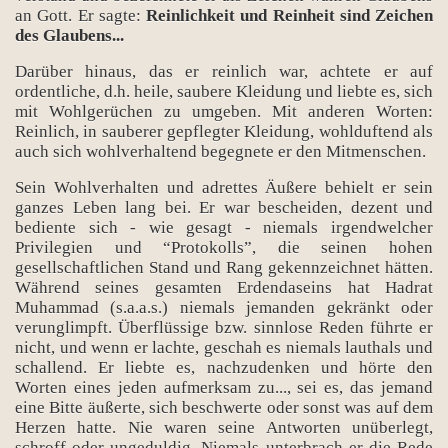
an Gott. Er sagte:
Reinlichkeit und Reinheit sind Zeichen
des Glaubens...
Darüber hinaus, das er reinlich war, achtete er auf
ordentliche, d.h. heile, saubere Kleidung und liebte es, sich
mit Wohlgerüchen zu umgeben. Mit anderen Worten:
Reinlich, in sauberer gepflegter Kleidung, wohlduftend als
auch sich wohlverhaltend begegnete er den Mitmenschen.
Sein Wohlverhalten und adrettes Äußere behielt er sein
ganzes Leben lang bei. Er war bescheiden, dezent und
bediente sich - wie gesagt - niemals irgendwelcher
Privilegien und “Protokolls”, die seinen hohen
gesellschaftlichen Stand und Rang gekennzeichnet hätten.
Während seines gesamten Erdendaseins hat Hadrat
Muhammad (s.a.a.s.) niemals jemanden gekränkt oder
verunglimpft. Überflüssige bzw. sinnlose Reden führte er
nicht, und wenn er lachte, geschah es niemals lauthals und
schallend. Er liebte es, nachzudenken und hörte den
Worten eines jeden aufmerksam zu..., sei es, das jemand
eine Bitte äußerte, sich beschwerte oder sonst was auf dem
Herzen hatte. Nie waren seine Antworten unüberlegt,
schroff oder ungeduldig. Niemals unterbrach er die Rede