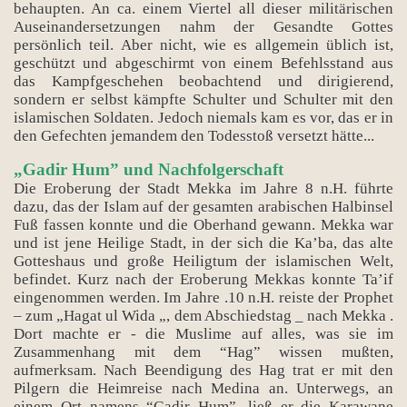
behaupten. An ca. einem Viertel all dieser militärischen
Auseinandersetzungen nahm der Gesandte Gottes
persönlich teil. Aber nicht, wie es allgemein üblich ist,
geschützt und abgeschirmt von einem Befehlsstand aus
das Kampfgeschehen beobachtend und dirigierend,
sondern er selbst kämpfte Schulter und Schulter mit den
islamischen Soldaten. Jedoch niemals kam es vor, das er in
den Gefechten jemandem den Todesstoß versetzt hätte...
„Gadir Hum” und Nachfolgerschaft
Die Eroberung der Stadt Mekka im Jahre 8 n.H. führte
dazu, das der Islam auf der gesamten arabischen Halbinsel
Fuß fassen konnte und die Oberhand gewann. Mekka war
und ist jene Heilige Stadt, in der sich die Ka’ba, das alte
Gotteshaus und große Heiligtum der islamischen Welt,
befindet. Kurz nach der Eroberung Mekkas konnte Ta’if
eingenommen werden. Im Jahre .10 n.H. reiste der Prophet
– zum „Hagat ul Wida „, dem Abschiedstag _ nach Mekka .
Dort machte er - die Muslime auf alles, was sie im
Zusammenhang mit dem “Hag” wissen mußten,
aufmerksam. Nach Beendigung des Hag trat er mit den
Pilgern die Heimreise nach Medina an. Unterwegs, an
einem Ort namens “Gadir Hum”, ließ er die Karawane