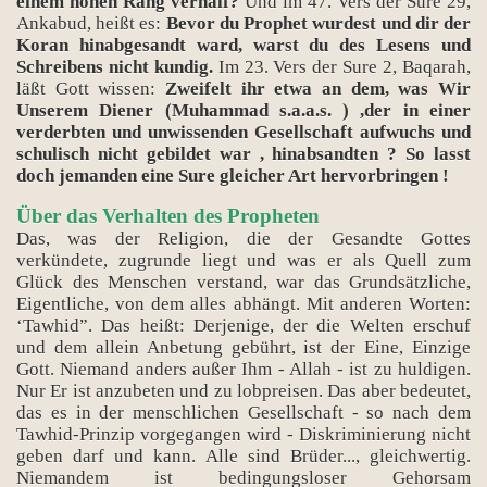
einem hohen Rang verhalf?
Und im 47. Vers der Sure 29,
Ankabud, heißt es:
Bevor du Prophet wurdest und dir der
Koran hinabgesandt ward, warst du des Lesens und
Schreibens nicht kundig.
Im 23. Vers der Sure 2, Baqarah,
läßt Gott wissen:
Zweifelt ihr etwa an dem, was Wir
Unserem Diener (Muhammad s.a.a.s. ) ,der in einer
verderbten und unwissenden Gesellschaft aufwuchs und
schulisch nicht gebildet war , hinabsandten ? So lasst
doch jemanden eine Sure gleicher Art hervorbringen !
Über das Verhalten des Propheten
Das, was der Religion, die der Gesandte Gottes
verkündete, zugrunde liegt und was er als Quell zum
Glück des Menschen verstand, war das Grundsätzliche,
Eigentliche, von dem alles abhängt. Mit anderen Worten:
‘Tawhid”. Das heißt: Derjenige, der die Welten erschuf
und dem allein Anbetung gebührt, ist der Eine, Einzige
Gott. Niemand anders außer Ihm - Allah - ist zu huldigen.
Nur Er ist anzubeten und zu lobpreisen. Das aber bedeutet,
das es in der menschlichen Gesellschaft - so nach dem
Tawhid-Prinzip vorgegangen wird - Diskriminierung nicht
geben darf und kann. Alle sind Brüder..., gleichwertig.
Niemandem ist bedingungsloser Gehorsam