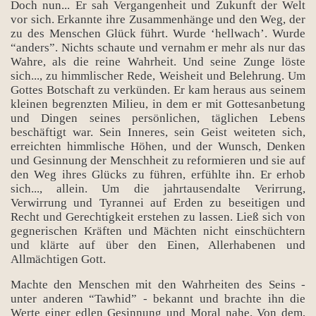
Doch nun... Er sah Vergangenheit und Zukunft der Welt
vor sich. Erkannte ihre Zusammenhänge und den Weg, der
zu des Menschen Glück führt. Wurde ‘hellwach’. Wurde
“anders”. Nichts schaute und vernahm er mehr als nur das
Wahre, als die reine Wahrheit. Und seine Zunge löste
sich..., zu himmlischer Rede, Weisheit und Belehrung. Um
Gottes Botschaft zu verkünden. Er kam heraus aus seinem
kleinen begrenzten Milieu, in dem er mit Gottesanbetung
und Dingen seines persönlichen, täglichen Lebens
beschäftigt war. Sein Inneres, sein Geist weiteten sich,
erreichten himmlische Höhen, und der Wunsch, Denken
und Gesinnung der Menschheit zu reformieren und sie auf
den Weg ihres Glücks zu führen, erfühlte ihn. Er erhob
sich..., allein. Um die jahrtausendalte Verirrung,
Verwirrung und Tyrannei auf Erden zu beseitigen und
Recht und Gerechtigkeit erstehen zu lassen. Ließ sich von
gegnerischen Kräften und Mächten nicht einschüchtern
und klärte auf über den Einen, Allerhabenen und
Allmächtigen Gott.
Machte den Menschen mit den Wahrheiten des Seins -
unter anderen “Tawhid” - bekannt und brachte ihn die
Werte einer edlen Gesinnung und Moral nahe. Von dem,