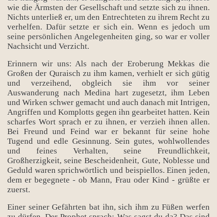
wie die Ärmsten der Gesellschaft und setzte sich zu ihnen.
Nichts unterließ er, um den Entrechteten zu ihrem Recht zu
verhelfen. Dafür setzte er sich ein. Wenn es jedoch um
seine persönlichen Angelegenheiten ging, so war er voller
Nachsicht und Verzicht.
Erinnern wir uns: Als nach der Eroberung Mekkas die
Großen der Quraisch zu ihm kamen, verhielt er sich gütig
und verzeihend, obgleich sie ihm vor seiner
Auswanderung nach Medina hart zugesetzt, ihm Leben
und Wirken schwer gemacht und auch danach mit Intrigen,
Angriffen und Komplotts gegen ihn gearbeitet hatten. Kein
scharfes Wort sprach er zu ihnen, er verzieh ihnen allen.
Bei Freund und Feind war er bekannt für seine hohe
Tugend und edle Gesinnung. Sein gutes, wohlwollendes
und feines Verhalten, seine Freundlichkeit,
Großherzigkeit, seine Bescheidenheit, Gute, Noblesse und
Geduld waren sprichwörtlich und beispiellos. Einen jeden,
dem er begegnete - ob Mann, Frau oder Kind - grüßte er
zuerst.
Einer seiner Gefährten bat ihn, sich ihm zu Füßen werfen
zu dürfen. Der Prophet sprach: Was sagst du da? Das sind