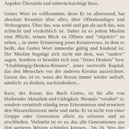
Aspekte Übersieht und unberücksichtigt lässt..
Gottes Wort ist vollkommen, denn Er ist allwissend, hat
absolute Kenntnis über alles, über Offenkundiges und
Verborgenes. Über das, was wohl und gut als auch das, was
schlecht und verderblich ist. Daher ist es jedem Muslim
eine Pflicht, seinen Blick zu Öffnen und “objektiv” zu
sehen..., in steter Erinnerung jenes Koranverses, in dem es
heißt, das Gottes Wort immerdar gültig und bindend ist.
Der Muslim begnügt sich nicht mit dem, was “andere”
sagen. Sondern er bewahrt sich sein “freies Denken” bzw.
“Unabhängig-Denken-Können”, jenes wertvolle Kapital,
das den Menschen vor der anderen Kreatur auszeichnet.
Genau das ist es, wozu der Koran immer wieder aufruft,
nämlich: zu denken, nachzudenken...
Kurz, der Koran, das Buch Gottes, ist für alle von
bleibender Aktualität und Gültigkeit. Niemals “veraltet” er,
sondern vermittelt ständig neue Erkenntnisse und erweitert
den Wissenshorizont mehr und mehr. Er ist nicht von einer
Gruppe oder Generation allein zu erfassen und zu
erschließen. Vielmehr ist es so, das alle Generationen aus
ihm weiteres Wissen schöpfen können... Im 16. Vers der