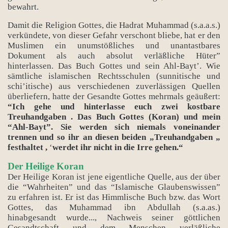
bewahrt.
Damit die Religion Gottes, die Hadrat Muhammad (s.a.a.s.)
verkündete, von dieser Gefahr verschont bliebe, hat er den
Muslimen ein unumstößliches und unantastbares
Dokument als auch absolut verläßliche Hüter”
hinterlassen. Das Buch Gottes und sein Ahl-Bayt’. Wie
sämtliche islamischen Rechtsschulen (sunnitische und
schi’itische) aus verschiedenen zuverlässigen Quellen
überliefern, hatte der Gesandte Gottes mehrmals geäußert:
“Ich gehe und hinterlasse euch zwei kostbare
Treuhandgaben . Das Buch Gottes (Koran) und mein
“Ahl-Bayt”. Sie werden sich niemals voneinander
trennen und so ihr an diesen beiden „Treuhandgaben „
festhaltet ,
‘
werdet ihr nicht in die Irre gehen.“
Der Heilige Koran
Der Heilige Koran ist jene eigentliche Quelle, aus der über
die “Wahrheiten” und das “Islamische Glaubenswissen”
zu erfahren ist. Er ist das Himmlische Buch bzw. das Wort
Gottes, das Muhammad ibn Abdullah (s.a.as.)
hinabgesandt wurde..., Nachweis seiner göttlichen
Gesandtschaft und dem Menschen verläßliche