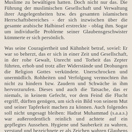
Muslime zu bewältigen hatten. Doch nicht nur das. Die
Führung der muslimischen Gesellschaft und Verwaltung
ihrer Angelegenheiten bzw. des gesamten islamischen
Herrschaftsbereiches - der sich inzwischen über die
gesamte arabische Halbinsel erstreckte - oblag ihm. Sogar
um individuelle Probleme seiner Glaubensgeschwister
kümmerte er sich persönlich.
Was seine Couragiertheit und Kühnheit betraf, soviel: Er
war so beherzt, das er sich in einer Zeit und Gesellschaft,
in der rohe Gewalt, Unrecht und Torheit das Zepter
führten, erhob und trotz aller Widerstände und Drohungen
die Religion Gottes verkündete. Unerschrocken und
unermüdlich. Rohheiten und Verfolgung vermochten ihn
nicht zu hindern bzw. Zaudern und Schwäche in ihm
hervorzurufen. Dieses und auch die Tatsache, das er
niemals, in keinem Gefecht, vor dem Feind die Flucht
ergriff, dürften genügen, um sich ein Bild von seinem Mut
und seiner Tapferkeit machen zu können. Auch folgendes
soll nicht ungesagt bleiben: Hadrat Muhammad (s.a.a.s.)
war außerordentlich reinlich und achtete auf ein
gepflegtes Aussehen. Hygiene und Sauberkeit zu wahren,
verstand und bezeichnete er als Zeichen wahren Glaubens