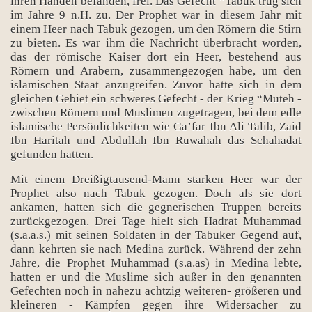
ihren Händen befanden, frei. Das Gefecht “Tabuk trug sich
im Jahre 9 n.H. zu. Der Prophet war in diesem Jahr mit
einem Heer nach Tabuk gezogen, um den Römern die Stirn
zu bieten. Es war ihm die Nachricht überbracht worden,
das der römische Kaiser dort ein Heer, bestehend aus
Römern und Arabern, zusammengezogen habe, um den
islamischen Staat anzugreifen. Zuvor hatte sich in dem
gleichen Gebiet ein schweres Gefecht - der Krieg “Muteh -
zwischen Römern und Muslimen zugetragen, bei dem edle
islamische Persönlichkeiten wie Ga’far Ibn Ali Talib, Zaid
Ibn Haritah und Abdullah Ibn Ruwahah das Schahadat
gefunden hatten.
Mit einem Dreißigtausend-Mann starken Heer war der
Prophet also nach Tabuk gezogen. Doch als sie dort
ankamen, hatten sich die gegnerischen Truppen bereits
zurückgezogen. Drei Tage hielt sich Hadrat Muhammad
(s.a.a.s.) mit seinen Soldaten in der Tabuker Gegend auf,
dann kehrten sie nach Medina zurück. Während der zehn
Jahre, die Prophet Muhammad (s.a.as) in Medina lebte,
hatten er und die Muslime sich außer in den genannten
Gefechten noch in nahezu achtzig weiteren- größeren und
kleineren - Kämpfen gegen ihre Widersacher zu