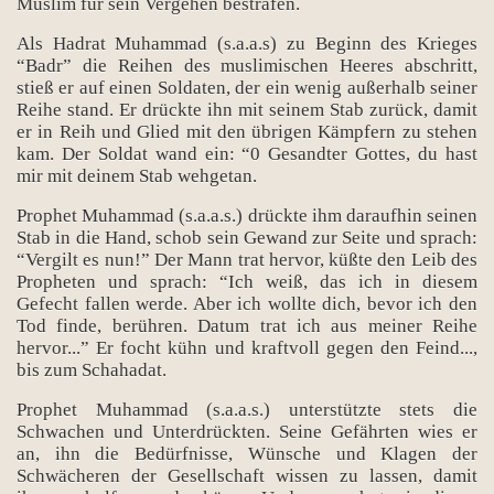
Muslim für sein Vergehen bestrafen.
Als Hadrat Muhammad (s.a.a.s) zu Beginn des Krieges
“Badr” die Reihen des muslimischen Heeres abschritt,
stieß er auf einen Soldaten, der ein wenig außerhalb seiner
Reihe stand. Er drückte ihn mit seinem Stab zurück, damit
er in Reih und Glied mit den übrigen Kämpfern zu stehen
kam. Der Soldat wand ein: “0 Gesandter Gottes, du hast
mir mit deinem Stab wehgetan.
Prophet Muhammad (s.a.a.s.) drückte ihm daraufhin seinen
Stab in die Hand, schob sein Gewand zur Seite und sprach:
“Vergilt es nun!” Der Mann trat hervor, küßte den Leib des
Propheten und sprach: “Ich weiß, das ich in diesem
Gefecht fallen werde. Aber ich wollte dich, bevor ich den
Tod finde, berühren. Datum trat ich aus meiner Reihe
hervor...” Er focht kühn und kraftvoll gegen den Feind...,
bis zum Schahadat.
Prophet Muhammad (s.a.a.s.) unterstützte stets die
Schwachen und Unterdrückten. Seine Gefährten wies er
an, ihn die Bedürfnisse, Wünsche und Klagen der
Schwächeren der Gesellschaft wissen zu lassen, damit