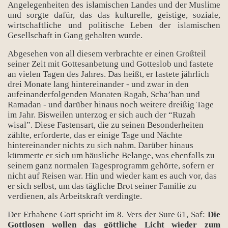
Angelegenheiten des islamischen Landes und der Muslime
und sorgte dafür, das das kulturelle, geistige, soziale,
wirtschaftliche und politische Leben der islamischen
Gesellschaft in Gang gehalten wurde.
Abgesehen von all diesem verbrachte er einen Großteil
seiner Zeit mit Gottesanbetung und Gotteslob und fastete
an vielen Tagen des Jahres. Das heißt, er fastete jährlich
drei Monate lang hintereinander - und zwar in den
aufeinanderfolgenden Monaten Ragab, Scha’ban und
Ramadan - und darüber hinaus noch weitere dreißig Tage
im Jahr. Bisweilen unterzog er sich auch der “Ruzah
wisal”. Diese Fastensart, die zu seinen Besonderheiten
zählte, erforderte, das er einige Tage und Nächte
hintereinander nichts zu sich nahm. Darüber hinaus
kümmerte er sich um häusliche Belange, was ebenfalls zu
seinem ganz normalen Tagesprogramm gehörte, sofern er
nicht auf Reisen war. Hin und wieder kam es auch vor, das
er sich selbst, um das tägliche Brot seiner Familie zu
verdienen, als Arbeitskraft verdingte.
Der Erhabene Gott spricht im 8. Vers der Sure 61, Saf:
Die
Gottlosen wollen das göttliche Licht wieder zum