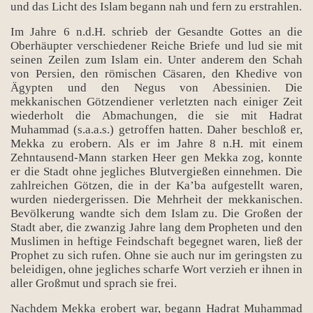
und das Licht des Islam begann nah und fern zu erstrahlen.
Im Jahre 6 n.d.H. schrieb der Gesandte Gottes an die
Oberhäupter verschiedener Reiche Briefe und lud sie mit
seinen Zeilen zum Islam ein. Unter anderem den Schah
von Persien, den römischen Cäsaren, den Khedive von
Ägypten und den Negus von Abessinien. Die
mekkanischen Götzendiener verletzten nach einiger Zeit
wiederholt die Abmachungen, die sie mit Hadrat
rı
Muhammad (s.a.a.s.) getroffen hatten. Daher beschloß er,
Mekka zu erobern. Als er im Jahre 8 n.H. mit einem
Zehntausend-Mann starken Heer gen Mekka zog, konnte
er die Stadt ohne jegliches Blutvergießen einnehmen. Die
zahlreichen Götzen, die in der Ka’ba aufgestellt waren,
wurden niedergerissen. Die Mehrheit der mekkanischen.
Bevölkerung wandte sich dem Islam zu. Die Großen der
Stadt aber, die zwanzig Jahre lang dem Propheten und den
Muslimen in heftige Feindschaft begegnet waren, ließ der
Prophet zu sich rufen. Ohne sie auch nur im geringsten zu
beleidigen, ohne jegliches scharfe Wort verzieh er ihnen in
aller Großmut und sprach sie frei.
Nachdem Mekka erobert war, begann Hadrat Muhammad