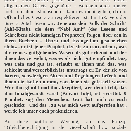
allgemeinen Gesetz gegenüber - welchem auch immer,
nicht nur dem islamischen - kann es nicht geben, da ein
Öffentliches Gesetz zu respektieren ist. Im 158. Vers der
Sure 7, A’taf, lesen wir:
Jene aus dein Volk der Schrift’
(AhI-Kitab), die dem “Nabi Ami“ (des Lesens und
Schreibens nicht kundigen Propheten) folgen, über den in
ihren Buchern
-
Thora und Evangelium geschrieben
steht..., er ist jener Prophet, der sie zu dem aufruft, was
ihr reines, gottgebendes Wesen als gut erkennt und der
ihnen das verwehrt, was es als nicht gut empfindet. Das,
was rein und gut ist, erlaubt er ihnen und das, was
schlecht und verderblich ist, untersagt er. Er, der sie von
harten, schwierigen Sitten und Regelungen befreit und
ihnen die Ketten nimmt, von denen sie gefesselt waren.
Wer ihm glaubt und ihn akzeptiert, wer dem Licht, das
ihm hinabgesandt ward (Koran) folgt, ist errettet. 0
Prophet, sag den Menschen: Gott hat mich zu euch
geschickt . Und das , zu was mich Gott aufgerufen hat ,
werde ich unter euch praktizieren.
An diese göttliche Weisung, an das Prinzip
“Gleichberechtigung in der Gesellschaft bzw. soziale