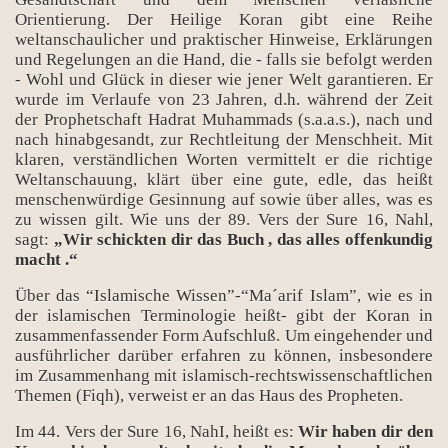
Orientierung. Der Heilige Koran gibt eine Reihe
weltanschaulicher und praktischer Hinweise, Erklärungen
und Regelungen an die Hand, die - falls sie befolgt werden
- Wohl und Glück in dieser wie jener Welt garantieren. Er
wurde im Verlaufe von 23 Jahren, d.h. während der Zeit
der Prophetschaft Hadrat Muhammads (s.a.a.s.), nach und
nach hinabgesandt, zur Rechtleitung der Menschheit. Mit
klaren, verständlichen Worten vermittelt er die richtige
Weltanschauung, klärt über eine gute, edle, das heißt
menschenwürdige Gesinnung auf sowie über alles, was es
zu wissen gilt. Wie uns der 89. Vers der Sure 16, Nahl,
sagt:
„Wir schickten dir das Buch , das alles offenkundig
macht .“
Über das “Islamische Wissen”-“Ma´arif Islam”, wie es in
der islamischen Terminologie heißt- gibt der Koran in
zusammenfassender Form Aufschluß. Um eingehender und
ausführlicher darüber erfahren zu können, insbesondere
im Zusammenhang mit islamisch-rechtswissenschaftlichen
Themen (Fiqh), verweist er an das Haus des Propheten.
Im 44. Vers der Sure 16, NahI, heißt es:
Wir haben dir den