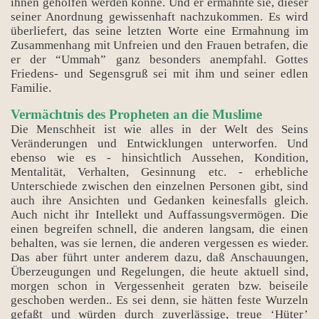
ihnen geholfen werden könne. Und er ermahnte sie, dieser
seiner Anordnung gewissenhaft nachzukommen. Es wird
überliefert, das seine letzten Worte eine Ermahnung im
Zusammenhang mit Unfreien und den Frauen betrafen, die
er der “Ummah” ganz besonders anempfahl. Gottes
Friedens- und Segensgruß sei mit ihm und seiner edlen
Familie.
Vermächtnis des Propheten an die Muslime
Die Menschheit ist wie alles in der Welt des Seins
Veränderungen und Entwicklungen unterworfen. Und
ebenso wie es - hinsichtlich Aussehen, Kondition,
Mentalität, Verhalten, Gesinnung etc. - erhebliche
Unterschiede zwischen den einzelnen Personen gibt, sind
auch ihre Ansichten und Gedanken keinesfalls gleich.
Auch nicht ihr Intellekt und Auffassungsvermögen. Die
einen begreifen schnell, die anderen langsam, die einen
behalten, was sie lernen, die anderen vergessen es wieder.
Das aber führt unter anderem dazu, daß Anschauungen,
Überzeugungen und Regelungen, die heute aktuell sind,
morgen schon in Vergessenheit geraten bzw. beiseile
geschoben werden.. Es sei denn, sie hätten feste Wurzeln
gefaßt und würden durch zuverlässige, treue ‘Hüter’