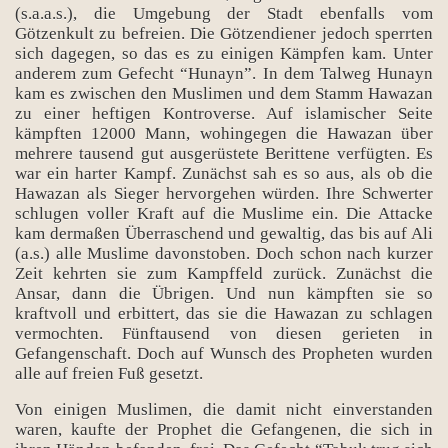
(s.a.a.s.), die Umgebung der Stadt ebenfalls vom
Götzenkult zu befreien. Die Götzendiener jedoch sperrten
sich dagegen, so das es zu einigen Kämpfen kam. Unter
anderem zum Gefecht “Hunayn”. In dem Talweg Hunayn
kam es zwischen den Muslimen und dem Stamm Hawazan
zu einer heftigen Kontroverse. Auf islamischer Seite
kämpften 12000 Mann, wohingegen die Hawazan über
mehrere tausend gut ausgerüstete Berittene verfügten. Es
war ein harter Kampf. Zunächst sah es so aus, als ob die
Hawazan als Sieger hervorgehen würden. Ihre Schwerter
schlugen voller Kraft auf die Muslime ein. Die Attacke
kam dermaßen Überraschend und gewaltig, das bis auf Ali
(a.s.) alle Muslime davonstoben. Doch schon nach kurzer
Zeit kehrten sie zum Kampffeld zurück. Zunächst die
Ansar, dann die Übrigen. Und nun kämpften sie so
kraftvoll und erbittert, das sie die Hawazan zu schlagen
vermochten. Fünftausend von diesen gerieten in
Gefangenschaft. Doch auf Wunsch des Propheten wurden
alle auf freien Fuß gesetzt.
Bücher
Von einigen Muslimen, die damit nicht einverstanden
waren, kaufte der Prophet die Gefangenen, die sich in