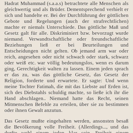
Hadrat Muhammad (s.a.a.s) betrachtete alle Menschen als
gleichwertig und als Brüder. Dementsprechend verhielt er
sich und handelte er. Bei der Durchführung der göttlichen
Gebote und Regelungen (auch der strafrechtlichen)
machte er niemals Unterschiede. Das göttliche Maß und
Gesetz galt für alle. Diskriminiert bzw. bevorzugt wurde
niemand. Verwandtschaftliche oder freundschaftliche
Beziehungen ließ er bei Beurteilungen und
Entscheidungen nicht gelten. Ob jemand arm war oder
reich, angesehen oder nicht schwach oder stark, schwarz
oder weiß etc. war völlig bedeutungslos, wenn es darum
ging, Gerechtigkeit walten zu lassen. Einem jeden sprach
er das zu, was das göttliche Gesetz, das Gesetz der
Religion, forderte und erwartete. Er sagte: Und wenn
meine Tochter Fatimah, die mit das Liebste auf Erden ist,
sich des Diebstahls schuldig machte, so ließe ich ihr die
Hand abschlagen.. Niemand hatte das Recht, seinen
Mitmenschen Befehle zu erteilen, über sie zu bestimmen
oder ihnen Gewalt anzutun.
Das Gesetz mußte eingehalten werden, ansonsten besaß
die Bevölkerung volle Freiheit. (Allerdings..., und das
durfte wohl einem jeden klar sein, Freiheit einem