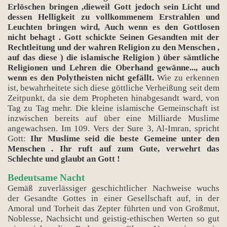
Erlöschen bringen ,dieweil Gott jedoch sein Licht und
dessen Helligkeit zu vollkommenem Erstrahlen und
Leuchten bringen wird, Auch wenn es den Gottlosen
nicht behagt . Gott schickte Seinen Gesandten mit der
Rechtleitung und der wahren Religion zu den Menschen ,
auf das diese ) die islamische Religion ) über sämtliche
Religionen und Lehren die Oberhand gewänne..., auch
wenn es den Polytheisten nicht gefällt.
Wie zu erkennen
ist, bewahrheitete sich diese göttliche Verheißung seit dem
Zeitpunkt, da sie dem Propheten hinabgesandt ward, von
Tag zu Tag mehr. Die kleine islamische Gemeinschaft ist
inzwischen bereits auf über eine Milliarde Muslime
angewachsen. Im 109. Vers der Sure 3, Al-Imran, spricht
Gott:
Ihr Muslime seid die beste Gemeine unter den
Menschen . Ihr ruft auf zum Gute, verwehrt das
Schlechte und glaubt an Gott !
Bedeutsame Nacht
Gemäß zuverlässiger geschichtlicher Nachweise wuchs
der Gesandte Gottes in einer Gesellschaft auf, in der
Amoral und Torheit das Zepter führten und von Großmut,
Noblesse, Nachsicht und geistig-ethischen Werten so gut