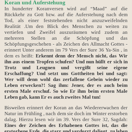
Koran und Auferstehung
In hunderter Koranversen wird auf “Maad” auf die
Rückkehr zu Gott bzw. auf die Auferstehung nach dem
Tod, als einer feststehenden nicht anzuzweifelnden
Realität .Um den Blick des Menschen zu weiten zu
vertiefen und Zweifel auszuräumen wird zudem an
mehreren Stellen an die Schöpfung und das
Schöpfungsgeschehen - als Zeichen des Allmacht Gottes -
erinnert Unter anderem im 79 Vers der Sure 36 Ya-Sin , in
dem es heißt:
Erkennt denn der Mensch nicht, das Wir
ihn aus einem Tropfen schufen? Und nun hüllt er sich in
Trotz und Leugnen und vergißt seine eigene
Erschaffung? Und setzt uns Gottheiten bei und sagt:
Wer will denn wohl das zerfallene Gebein wieder zu
Leben erwecken?! Sag ihm: Jener, der es auch beim
ersten Male erschuf. So wie Er ihm beim ersten Male
Leben gab, kann Er es auch zweites Mal tun!
Bisweilen erinnert der Koran an das Wiedererwachen der
Natur im Frühling , nach dem sie doch im Winter erstorben
dalag. Hierzu lesen wir im 39. Vers der Sure 32, Sagdah:
Eines der Zeichen des Erhabenen Gottes ist, das die
erstorbene Erde, die starr und verdorrt daliegt, zu leben