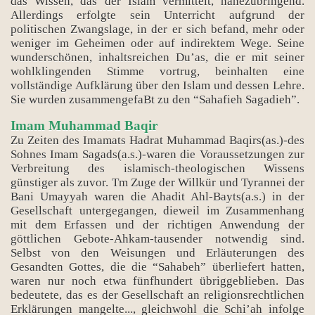
das Wissen, das der Islam vermittelt, nahezubringend.
Allerdings erfolgte sein Unterricht aufgrund der
politischen Zwangslage, in der er sich befand, mehr oder
weniger im Geheimen oder auf indirektem Wege. Seine
wunderschönen, inhaltsreichen Du’as, die er mit seiner
wohlklingenden Stimme vortrug, beinhalten eine
vollständige Aufklärung über den Islam und dessen Lehre.
Sie wurden zusammengefaBt zu den “Sahafieh Sagadieh”.
Imam Muhammad Baqir
Zu Zeiten des Imamats Hadrat Muhammad Baqirs(as.)-des
Sohnes Imam Sagads(a.s.)-waren die Voraussetzungen zur
Verbreitung des islamisch-theologischen Wissens
günstiger als zuvor. Tm Zuge der Willkür und Tyrannei der
Bani Umayyah waren die Ahadit Ahl-Bayts(a.s.) in der
Gesellschaft untergegangen, dieweil im Zusammenhang
mit dem Erfassen und der richtigen Anwendung der
göttlichen Gebote-Ahkam-tausender notwendig sind.
Selbst von den Weisungen und Erläuterungen des
Gesandten Gottes, die die “Sahabeh” überliefert hatten,
waren nur noch etwa fünfhundert übriggeblieben. Das
bedeutete, das es der Gesellschaft an religionsrechtlichen
Erklärungen mangelte..., gleichwohl die Schi’ah infolge