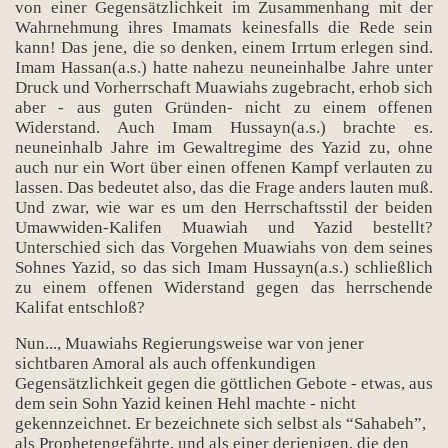
von einer Gegensätzlichkeit im Zusammenhang mit der
Wahrnehmung ihres Imamats keinesfalls die Rede sein
kann! Das jene, die so denken, einem Irrtum erlegen sind.
Imam Hassan(a.s.) hatte nahezu neuneinhalbe Jahre unter
Druck und Vorherrschaft Muawiahs zugebracht, erhob sich
aber - aus guten Gründen- nicht zu einem offenen
Widerstand. Auch Imam Hussayn(a.s.) brachte es.
neuneinhalb Jahre im Gewaltregime des Yazid zu, ohne
auch nur ein Wort über einen offenen Kampf verlauten zu
rı
lassen. Das bedeutet also, das die Frage anders lauten muß.
Und zwar, wie war es um den Herrschaftsstil der beiden
Umawwiden-Kalifen Muawiah und Yazid bestellt?
Unterschied sich das Vorgehen Muawiahs von dem seines
Sohnes Yazid, so das sich Imam Hussayn(a.s.) schließlich
zu einem offenen Widerstand gegen das herrschende
Kalifat entschloß?
Nun..., Muawiahs Regierungsweise war von jener
sichtbaren Amoral als auch offenkundigen
Gegensätzlichkeit gegen die göttlichen Gebote - etwas, aus
dem sein Sohn Yazid keinen Hehl machte - nicht
gekennzeichnet. Er bezeichnete sich selbst als “Sahabeh”,
als Prophetengefährte, und als einer derjenigen, die den