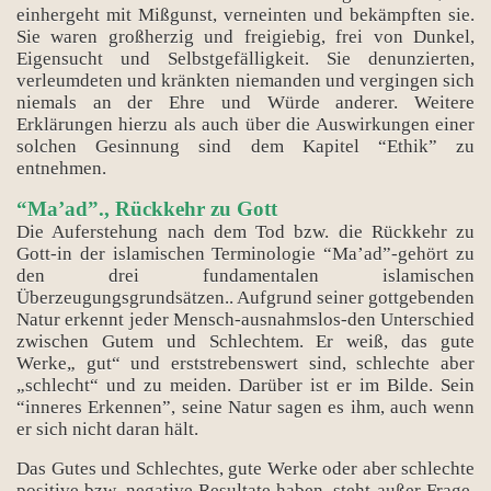
einhergeht mit Mißgunst, verneinten und bekämpften sie.
Sie waren großherzig und freigiebig, frei von Dunkel,
Eigensucht und Selbstgefälligkeit. Sie denunzierten,
verleumdeten und kränkten niemanden und vergingen sich
niemals an der Ehre und Würde anderer. Weitere
Erklärungen hierzu als auch über die Auswirkungen einer
solchen Gesinnung sind dem Kapitel “Ethik” zu
entnehmen.
“Ma’ad”., Rückkehr zu Gott
Die Auferstehung nach dem Tod bzw. die Rückkehr zu
Gott-in der islamischen Terminologie “Ma’ad”-gehört zu
den drei fundamentalen islamischen
Überzeugungsgrundsätzen.. Aufgrund seiner gottgebenden
Natur erkennt jeder Mensch-ausnahmslos-den Unterschied
zwischen Gutem und Schlechtem. Er weiß, das gute
Werke„ gut“ und erststrebenswert sind, schlechte aber
„schlecht“ und zu meiden. Darüber ist er im Bilde. Sein
“inneres Erkennen”, seine Natur sagen es ihm, auch wenn
er sich nicht daran hält.
Das Gutes und Schlechtes, gute Werke oder aber schlechte
positive bzw. negative Resultate haben, steht außer Frage.