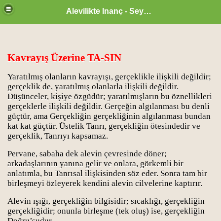
Alevilikte Inanç - Seyyid Hakkı
Kavrayış Üzerine TA-SIN
Yaratılmış olanların kavrayışı, gerçeklikle ilişkili değildir;
gerçeklik de, yaratılmış olanlarla ilişkili değildir.
Düşünceler, kişiye özgüdür; yaratılmışların bu öznellikleri
gerçeklerle ilişkili değildir. Gerçeğin algılanması bu denli
güçtür, ama Gerçekliğin gerçekliğinin algılanması bundan
kat kat güçtür. Üstelik Tanrı, gerçekliğin ötesindedir ve
gerçeklik, Tanrıyı kapsamaz.
Pervane, sabaha dek alevin çevresinde döner;
arkadaşlarının yanına gelir ve onlara, görkemli bir
anlatımla, bu Tanrısal ilişkisinden söz eder. Sonra tam bir
zan ayı
birleşmeyi özleyerek kendini alevin cilvelerine kaptırır.
Alevin ışığı, gerçekliğin bilgisidir; sıcaklığı, gerçekliğin
gerçekliğidir; onunla birleşme (tek oluş) ise, gerçekliğin
Doğru’sudur.