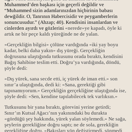
Muhammed’den başkası için geçerli değildir ve
“Muhammed sizin adamlarınızdan hiçbirinin babası
dewğildir. O, Tanrının Habercisidir ve peygamberlerin
sonuncusudur.” (Ahzap; 40). Kendisini insanlardan ve
cinlerden ayırdı ve gözlerini
«nerede»ye kapadı, öyle ki
artık ne bir peçe kaldı yüreğinde ne de yalan.
«Gerçekliğin bilgisi» çölüne vardığında «iki yay boyu
kadar, belki daha yakın» dış yüreği. Gerçekliğin
doğrusuna ulaştığında tutkusunu orada bıraktı, kendisini
Bağış Sahibine teslim etti. Doğru’ya vardığında, döndü,
şöyle dedi:
«Dış yürek, sana secde etti, iç yürek de iman etti.» son
sınır’a ulaştığında, dedi ki: «Sana, gerektiği gibi
tapınamıyorum.» Gerçekliğin gerçekliğine ulaştığında ise,
şöyle dedi: «Sen, kendine tapılabilecek tek varlıksın.»
Tutkusunu bir yana bıraktı, görevini yerine getirdi;
Sınır’ın Kutsal Ağacı’nın yakınındaki bu durakta
«gördüğü şey hakkında, yürek yalan söylemedi.» Ne sağa,
şeylerin gerekliğine doğru saptı; ne de sola, gerekliğin
eytanlaşma Serüveni
gerekliğine doğru. «Bakışları yön değiştirmedi, sönmedi