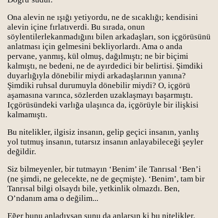
Ona alevin ne ışığı yetiyordu, ne de sıcaklığı; kendisini
alevin içine fırlatıverdi. Bu sırada, onun
söylentilerlekanmadığını bilen arkadaşları, son içgörüsünü
anlatması için gelmesini bekliyorlardı. Ama o anda
pervane, yanmış, kül olmuş, dağılmıştı; ne bir biçimi
kalmıştı, ne bedeni, ne de ayırdedici bir belirtisi. Şimdiki
duyarlığıyla dönebilir miydi arkadaşlarının yanına?
rı
Şimdiki ruhsal durumuyla dönebilir miydi? O, içgörü
aşamasına varınca, sözlerden uzaklaşmayı başarmıştı.
Içgörüsündeki varlığa ulaşınca da, içgörüyle bir ilişkisi
kalmamıştı.
Bu nitelikler, ilgisiz insanın, gelip geçici insanın, yanlış
yol tutmuş insanın, tutarsız insanın anlayabileceği şeyler
değildir.
Siz bilmeyenler, bir tutmayın ‘Benim’ ile Tanrısal ‘Ben’i
(ne şimdi, ne gelecekte, ne de geçmişte). ‘Benim’, tam bir
Tanrısal bilgi olsaydı bile, yetkinlik olmazdı. Ben,
O’ndanım ama o değilim...
Eğer bunu anladıysan şunu da anlarsın ki bu nitelikler,