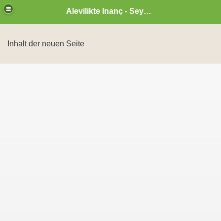
Alevilikte Inanç - Seyyid Hakkı
Inhalt der neuen Seite
zan ayı