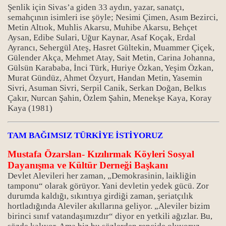
Şenlik için Sivas’a giden 33 aydın, yazar, sanatçı,
semahçının isimleri ise şöyle; Nesimi Çimen, Asım Bezirci,
Metin Altıok, Muhlis Akarsu, Muhibe Akarsu, Behçet
Aysan, Edibe Sulari, Uğur Kaynar, Asaf Koçak, Erdal
Ayrancı, Sehergül Ateş, Hasret Gültekin, Muammer Çiçek,
Gülender Akça, Mehmet Atay, Sait Metin, Carina Johanna,
Gülsün Karababa, İnci Türk, Huriye Özkan, Yeşim Özkan,
Murat Gündüz, Ahmet Özyurt, Handan Metin, Yasemin
Sivri, Asuman Sivri, Serpil Canik, Serkan Doğan, Belkıs
Çakır, Nurcan Şahin, Özlem Şahin, Menekşe Kaya, Koray
Kaya (1981)
TAM BAĞIMSIZ TÜRKİYE İSTİYORUZ
Mustafa Özarslan- Kızılırmak Köyleri Sosyal
Dayanışma ve Kültür Derneği Başkanı
Devlet Alevileri her zaman, „Demokrasinin, laikliğin
tamponu“ olarak görüyor. Yani devletin yedek gücü. Zor
durumda kaldığı, sıkıntıya girdiği zaman, şeriatçılık
hortladığında Aleviler akıllarına geliyor. „Aleviler bizim
birinci sınıf vatandaşımızdır“ diyor en yetkili ağızlar. Bu,