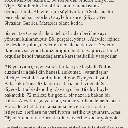
sözde kalıyor. Ama biz bu sözlerden rencide oluyoruz.
Niye „Sünniler bizim birinci sınıf vatandaşımız“
demiyorlar da Aleviler için söylüyorlar. Ağızlarına bir
parmak bal sürüyorlar. O öyle bir süre gidiyor. Yeni
Sivaslar, Gaziler, Maraşlar olana kadar.
Sistem taa Osmanlı’dan, Selçuklu’dan beri hep aynı
yöntemi kullanmıştır. Böl parçala, yönet... Aleviler içinde
de devlete yakın, devletten nemalananlar var. Devletin,
iktidarın, sistemin borazanlığını bunlara yaptırıyorlar. O
örgütler kendi vatandaşlarına karşı tetikçilik yapıyorlar.
AB’ye uyum çerçevesinde bir takiyye başladı. Nüfus
cüzdanlarındaki din hanesi, Hükümet, „vatandaşlar
dilekçe versinler kaldıralım“ diyor. Fişleyecek yani.
Bakacak nüfus cüzdanlarına, haaa bu bizden değil
diyecek. Bu bizdenciliği dayatıyorlar. Biz hiç böyle
bakmadık. 72 millete bir gözle, bir nazarla bakan bir
halkız. Alevilere şu yapılsın, şunlar verilsin demedik asla.
Biz sadece halkların tamamına ne verildi ise onları
istiyoruz. Herkese ne veriliyorsa, eşitlik uygulansın. Ama
Diyanet’ten tutun, zorunlu din derslerine kadar yok yok...