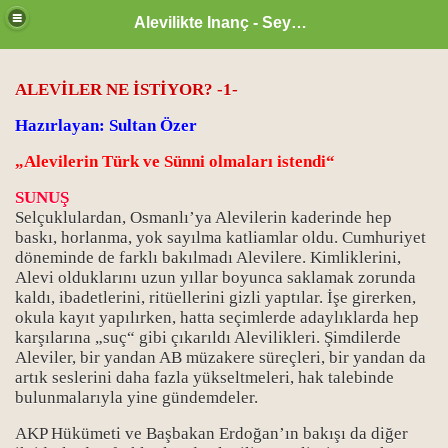
Alevilikte Inanç - Seyyid Hakkı
ALEVİLER NE İSTİYOR? -1-
Hazırlayan: Sultan Özer
„Alevilerin Türk ve Sünni olmaları istendi“
SUNUŞ
Selçuklulardan, Osmanlı
’
ya Alevilerin kaderinde hep
baskı, horlanma, yok sayılma katliamlar oldu. Cumhuriyet
döneminde de farklı bakılmadı Alevilere. Kimliklerini,
Alevi olduklarını uzun yıllar boyunca saklamak zorunda
kaldı, ibadetlerini, ritüellerini gizli yaptılar. İşe girerken,
okula kayıt yapılırken, hatta seçimlerde adaylıklarda hep
karşılarına
„
suç
“
gibi çıkarıldı Alevilikleri. Şimdilerde
Aleviler, bir yandan AB müzakere süreçleri, bir yandan da
zan ayı
artık seslerini daha fazla yükseltmeleri, hak talebinde
bulunmalarıyla yine gündemdeler.
AKP Hükümeti ve Başbakan Erdoğan
’
ın bakışı da diğer