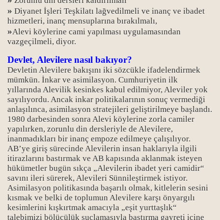
Zorunlu din dersleri kaldırılmalı
»
Diyanet İşleri Teşkilatı lağvedilmeli ve inanç ve ibadet
hizmetleri, inanç mensuplarına bırakılmalı,
»
Alevi köylerine cami yapılması uygulamasından
vazgeçilmeli, diyor.
Devlet, Alevilere nasıl bakıyor?
Devletin Alevilere bakışını iki sözcükle ifadelendirmek
mümkün. İnkar ve asimilasyon. Cumhuriyetin ilk
yıllarında Alevilik kesinkes kabul edilmiyor, Aleviler yok
sayılıyordu. Ancak inkar politikalarının sonuç vermediği
anlaşılınca, asimilasyon stratejileri geliştirilmeye başlandı.
1980 darbesinden sonra Alevi köylerine zorla camiler
yapılırken, zorunlu din dersleriyle de Alevilere,
inanmadıkları bir inanç empoze edilmeye çalışılıyor.
AB’ye giriş sürecinde Alevilerin insan haklarıyla ilgili
itirazlarını bastırmak ve AB kapısında aklanmak isteyen
hükümetler bugün sıkça „Alevilerin ibadet yeri camidir“
savını ileri sürerek, Alevileri Sünnileştirmek istiyor.
Asimilasyon politikasında başarılı olmak, kitlelerin sesini
kısmak ve belki de toplumun Alevilere karşı önyargılı
kesimlerini kışkırtmak amacıyla „eşit yurttaşlık“
talebimizi bölücülük suçlamasıyla bastırma gayreti içine