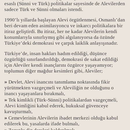
esaslı (Sünni ve Türk) politikalar sayesinde de Alevilerden
sadece Türk ve Sünni olmaları istendi.
1990’lı yıllarda başlayan Alevi örgütlenmesi, Osmanlı’dan
beri devam eden asimilasyoncu ve inkarcı politikalara bir
itiraz geliştirdi. Bu itiraz, her ne kadar Alevilerin kendi
konumlarıyla sınırlıymış gibi algılanıyorsa da özünde
Türkiye’deki demokrasi ve çarpık laiklik anlayışınadır.
Türkiye’de, insan hakları hadım edildiği, düşünce
özgürlüğü sınırlandırıldığı, demokrasi de sakat edildiği
için Aleviler kendi inançlarını özgürce yaşayamıyor;
toplumun diğer mağdur kesimleri gibi, Aleviler;
»
Devlet, Alevi inancını tanımlama noktasında fikir
yürütmekten vazgeçmeli ve Aleviliğin ne olduğunu o
inancı yaşayanlara bırakmalı,
»
Tek kimlikli (Türk-Sünni) politikalardan vazgeçmeli,
Alevi kimliğini kabul ederek, hukuksal güvenceye
kavuşturmalı,
»
Cemevlerinin Alevilerin ibadet merkezi olduğu kabul
edilerek bu, yasalarda ifade bulmalı,
»