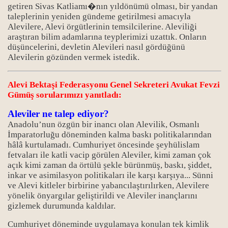
getiren Sivas Katliamı
�
nın yıldönümü olması, bir yandan
taleplerinin yeniden gündeme getirilmesi amacıyla
Alevilere, Alevi örgütlerinin temsilcilerine. Aleviliği
araştıran bilim adamlarına teyplerimizi uzattık. Onların
düşüncelerini, devletin Alevileri nasıl gördüğünü
Alevilerin gözünden vermek istedik.
Alevi Bektaşi Federasyonu Genel Sekreteri Avukat Fevzi
Gümüş sorularımızı yanıtladı:
Aleviler ne talep ediyor?
Anadolu’nun özgün bir inancı olan Alevilik, Osmanlı
İmparatorluğu döneminden kalma baskı politikalarından
hâlâ kurtulamadı. Cumhuriyet öncesinde şeyhülislam
fetvaları ile katli vacip görülen Aleviler, kimi zaman çok
açık kimi zaman da örtülü şekle bürünmüş, baskı, şiddet,
inkar ve asimilasyon politikaları ile karşı karşıya... Sünni
ve Alevi kitleler birbirine yabancılaştırılırken, Alevilere
yönelik önyargılar geliştirildi ve Aleviler inançlarını
gizlemek durumunda kaldılar.
Cumhuriyet döneminde uygulamaya konulan tek kimlik