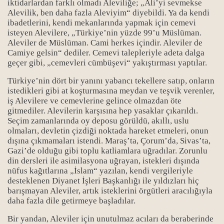
iktidarlardan farklı olmadı Aleviliğe;
„
Ali
’
yi sevmekse
Alevilik, ben daha fazla Aleviyim
“
diyebildi. Ya da kendi
ibadetlerini, kendi mekanlarında yapmak için cemevi
isteyen Alevilere,
„
Türkiye
’
nin yüzde 99
’
u Müslüman.
Aleviler de Müslüman. Cami herkes içindir. Aleviler de
Camiye gelsin
“
dediler. Cemevi talepleriyle adeta dalga
geçer gibi,
„
cemevleri cümbüşevi
“
yakıştırması yaptılar.
Türkiye
’
nin dört bir yanını yabancı tekellere satıp, onların
rı
istedikleri gibi at koşturmasına meydan ve teşvik verenler,
iş Alevilere ve cemevlerine gelince olmazdan öte
gitmediler. Alevilerin karşısına hep yasaklar çıkarıldı.
Seçim zamanlarında oy deposu görüldü, akıllı, uslu
olmaları, devletin çizdiği noktada hareket etmeleri, onun
dışına çıkmamaları istendi. Maraş’ta, Çorum’da, Sivas’ta,
Gazi’de olduğu gibi toplu katliamlara uğradılar. Zorunlu
din dersleri ile asimilasyona uğrayan, istekleri dışında
ı
nüfus kağıtlarına „İslam“ yazılan, kendi vergileriyle
desteklenen Diyanet İşleri Başkanlığı ile yıldızları hiç
barışmayan Aleviler, artık isteklerini örgütleri aracılığıyla
daha fazla dile getirmeye başladılar.
Bir yandan, Aleviler için unutulmaz acıları da beraberinde