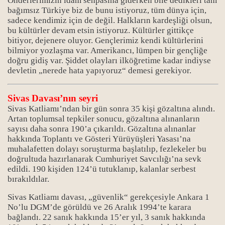
Önderlerimizin idam sehpasına giderken bile dedikleri tam
bağımsız Türkiye biz de bunu istiyoruz, tüm dünya için,
sadece kendimiz için de değil. Halkların kardeşliği olsun,
bu kültürler devam etsin istiyoruz. Kültürler gittikçe
bitiyor, dejenere oluyor. Gençlerimiz kendi kültürlerini
bilmiyor yozlaşma var. Amerikancı, lümpen bir gençliğe
doğru gidiş var. Şiddet olayları ilköğretime kadar indiyse
devletin „nerede hata yapıyoruz“ demesi gerekiyor.
Sivas Davası’nın seyri
Sivas Katliamı’ndan bir gün sonra 35 kişi gözaltına alındı.
Artan toplumsal tepkiler sonucu, gözaltına alınanların
sayısı daha sonra 190’a çıkarıldı. Gözaltına alınanlar
hakkında Toplantı ve Gösteri Yürüyüşleri Yasası’na
muhalafetten dolayı soruşturma başlatılıp, fezlekeler bu
doğrultuda hazırlanarak Cumhuriyet Savcılığı’na sevk
edildi. 190 kişiden 124’ü tutuklanıp, kalanlar serbest
bırakıldılar.
Sivas Katliamı davası, „güvenlik“ gerekçesiyle Ankara 1
No’lu DGM’de görüldü ve 26 Aralık 1994’te karara
bağlandı. 22 sanık hakkında 15’er yıl, 3 sanık hakkında