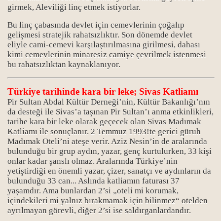
girmek, Aleviliği linç etmek istiyorlar.
Bu linç çabasında devlet için cemevlerinin çoğalıp
gelişmesi stratejik rahatsızlıktır. Son dönemde devlet
eliyle cami-cemevi karşılaştırılmasına girilmesi, dahası
kimi cemevlerinin minaresiz camiye çevrilmek istenmesi
bu rahatsızlıktan kaynaklanıyor.
Türkiye tarihinde kara bir leke; Sivas Katliamı
Pir Sultan Abdal Kültür Derneği’nin, Kültür Bakanlığı’nın
da desteği ile Sivas’a taşınan Pir Sultan’ı anma etkinlikleri,
tarihe kara bir leke olarak geçecek olan Sivas Madımak
Katliamı ile sonuçlanır. 2 Temmuz 1993!te gerici güruh
Madımak Oteli’ni ateşe verir. Aziz Nesin’in de aralarında
bulunduğu bir grup aydın, yazar, genç kurtulurken, 33 kişi
onlar kadar şanslı olmaz. Aralarında Türkiye’nin
yetiştirdiği en önemli yazar, çizer, sanatçı ve aydınların da
bulunduğu 33 can... Aslında katliamın faturası 37
yaşamdır. Ama bunlardan 2’si „oteli mi korumak,
içindekileri mi yalnız bırakmamak için bilinmez“ otelden
ayrılmayan görevli, diğer 2’si ise saldırganlardandır.