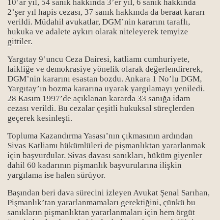
10’ar yıl, 54 sanık hakkında 3’er yıl, 6 sanık hakkında
2’şer yıl hapis cezası, 37 sanık hakkında da beraat kararı
verildi. Müdahil avukatlar, DGM’nin kararını taraflı,
hukuka ve adalete aykırı olarak niteleyerek temyize
gittiler.
Yargıtay 9’uncu Ceza Dairesi, katliamı cumhuriyete,
laikliğe ve demokrasiye yönelik olarak değerlendirerek,
DGM’nin kararını esastan bozdu. Ankara 1 No’lu DGM,
Yargıtay’ın bozma kararına uyarak yargılamayı yeniledi.
28 Kasım 1997’de açıklanan kararda 33 sanığa idam
cezası verildi. Bu cezalar çeşitli hukuksal süreçlerden
geçerek kesinleşti.
syası-1
Topluma Kazandırma Yasası’nın çıkmasının ardından
Sivas Katliamı hükümlüleri de pişmanlıktan yararlanmak
syası-2
için başvurdular. Sivas davası sanıkları, hüküm giyenler
dahil 60 kadarının pişmanlık başvurularına ilişkin
syası-3
yargılama ise halen sürüyor.
Başından beri dava sürecini izleyen Avukat Şenal Sarıhan,
syası-4
Pişmanlık’tan yararlanmamaları gerektiğini, çünkü bu
sanıkların pişmanlıktan yararlanmaları için hem örgüt
syası-5