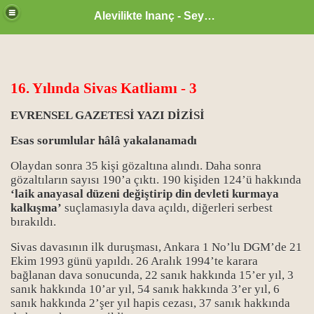
Alevilikte Inanç - Seyyid Hakkı
16. Yılında Sivas Katliamı - 3
EVRENSEL GAZETESİ YAZI DİZİSİ
Esas sorumlular hâlâ yakalanamadı
Olaydan sonra 35 kişi gözaltına alındı. Daha sonra
gözaltıların sayısı 190’a çıktı. 190 kişiden 124’ü hakkında
‘laik anayasal düzeni değiştirip din devleti kurmaya
kalkışma’
suçlamasıyla dava açıldı, diğerleri serbest
bırakıldı.
Sivas davasının ilk duruşması, Ankara 1 No’lu DGM’de 21
zan ayı
Ekim 1993 günü yapıldı. 26 Aralık 1994’te karara
bağlanan dava sonucunda, 22 sanık hakkında 15’er yıl, 3
sanık hakkında 10’ar yıl, 54 sanık hakkında 3’er yıl, 6
sanık hakkında 2’şer yıl hapis cezası, 37 sanık hakkında