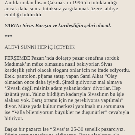
Zanlılarından İhsan Çakmak’ın 1996’da tutuklandığı
ancak daha sonra tutuksuz yargılanmak üzere tahliye
edildiği bildirildi.
YARIN: Sivas Barışın ve kardeşliğin şehri olacak
***
ALEVİ SÜNNİ HEP İÇ İÇEYDİK
PERŞEMBE Pazarı’nda dolaşıp pazar esnafına sorduk
Madımak’ın müze olmasına nasıl bakıyorlar, Sivas
kardeşlik şehri olacak sloganı onlar için ne ifade ediyordu.
Etek, pantolon, pijama satışı yapan Sami Alkat “Olay
olmadan önce daha iyiydi. Şimdi gidiyoruz mal almaya
‘Sivaslı değil misiniz adam yakanlardan’ diyorlar. Hep
üzüntü yani. Yalnız bildiğim kadarıyla Sivaslının bu işle
alakası yok. Barış ortamı için ne gerekiyorsa yapılmalı”
diyor. Müze yada kültür merkezi yapılmalı mı sorumuza
ise “Valla bilemiyorum büyükler ne düşünürler” cevabıyla
bitiriyor.
Başka bir pazarcı ise “Sivas’ta 25-30 senelik pazarcıyız.