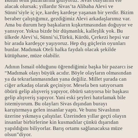
Bütün semt pazarlarına gidiyoruz. Sivas olaylarını ele
alacak olursak; yıllardır Sivas’ta Alibaba Alevi ve
Sünni’siyle iç içe, kardeş kardeşe yaşanan bir yerdir. Bizim
beraber çalıştığımız, gezdiğimiz Alevi arkadaşlarımız var.
Ama bu durum hep başkaların kışkırtmasından doğuyor ve
yansıyor. Yoksa bizde bir düşmanlık, kalleşlik yok. Bu
ülkede Alevi’si, Sünni’si,Türkü, Kürdü, Çerkezi hepsi var
bir arada kardeşçe yaşıyoruz. Hep dış güçlerin oyunları
bunlar. Madımak Oteli halka faydalı olacak şekilde
kütüphane, müze olabilir.
Adının İsmail olduğunu öğrendiğimiz başka bir pazarcı ise
“Madımak olayı büyük acıdır. Böyle olayların olmasından
ya da tekrarlanmasından yana değiliz. Millet şurada can
ciğer arkadaş olarak geçiniyor. Mesela ben satıyorsam
öbürü gelip alışveriş yapıyor, öbürü satıyorsa bir başkası
gelip alışveriş yapıyor. Yani eski şeyleri hatırlamak bile
istemiyorum. Bu olayları Sivas dışından burayı
karıştırmaya gelen insanlar yaptı. Ve bunu Sivaslının
üzerine yıkmaya çalıştılar. Üzerinden yıllar geçti olayın
insanlar birbirlerine kin kusmadılar çünkü dışarıdan
yapıldığını biliyorlar. Barış ortamı sağlanacaksa müze
olsun”diyor.