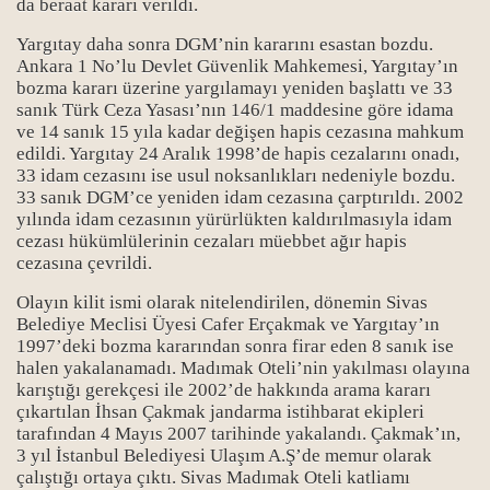
da beraat kararı verildi.
Yargıtay daha sonra DGM’nin kararını esastan bozdu.
Ankara 1 No’lu Devlet Güvenlik Mahkemesi, Yargıtay’ın
bozma kararı üzerine yargılamayı yeniden başlattı ve 33
sanık Türk Ceza Yasası’nın 146/1 maddesine göre idama
ve 14 sanık 15 yıla kadar değişen hapis cezasına mahkum
edildi. Yargıtay 24 Aralık 1998’de hapis cezalarını onadı,
33 idam cezasını ise usul noksanlıkları nedeniyle bozdu.
rı
33 sanık DGM’ce yeniden idam cezasına çarptırıldı. 2002
yılında idam cezasının yürürlükten kaldırılmasıyla idam
cezası hükümlülerinin cezaları müebbet ağır hapis
cezasına çevrildi.
Olayın kilit ismi olarak nitelendirilen, dönemin Sivas
Belediye Meclisi Üyesi Cafer Erçakmak ve Yargıtay’ın
1997’deki bozma kararından sonra firar eden 8 sanık ise
halen yakalanamadı. Madımak Oteli’nin yakılması olayına
ı
karıştığı gerekçesi ile 2002’de hakkında arama kararı
çıkartılan İhsan Çakmak jandarma istihbarat ekipleri
tarafından 4 Mayıs 2007 tarihinde yakalandı. Çakmak’ın,
3 yıl İstanbul Belediyesi Ulaşım A.Ş’de memur olarak
çalıştığı ortaya çıktı. Sivas Madımak Oteli katliamı