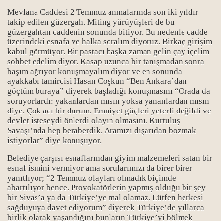
Mevlana Caddesi 2 Temmuz anmalarında son iki yıldır
takip edilen güzergah. Miting yürüyüşleri de bu
güzergahtan caddenin sonunda bitiyor. Bu nedenle cadde
üzerindeki esnafa ve halka soralım diyoruz. Birkaç girişim
kabul görmüyor. Bir pastacı başka zaman gelin çay içelim
sohbet edelim diyor. Kasap uzunca bir tanışmadan sonra
başım ağrıyor konuşmayalım diyor ve en sonunda
ayakkabı tamircisi Hasan Coşkun “Ben Ankara’dan
göçtüm buraya” diyerek başladığı konuşmasını “Orada da
soruyorlardı: yakanlardan mısın yoksa yananlardan mısın
diye. Çok acı bir durum. Emniyet güçleri yeterli değildi ve
devlet isteseydi önlerdi olayın olmasını. Kurtuluş
Savaşı’nda hep beraberdik. Aramızı dışarıdan bozmak
istiyorlar” diye konuşuyor.
Belediye çarşısı esnaflarından giyim malzemeleri satan bir
esnaf ismini vermiyor ama sorularımızı da birer birer
yanıtlıyor; “2 Temmuz olayları olmadık biçimde
abartılıyor bence. Provokatörlerin yapmış olduğu bir şey
bir Sivas’a ya da Türkiye’ye mal olamaz. Lütfen herkesi
sağduyuya davet ediyorum” diyerek Türkiye’de yıllarca
birlik olarak yaşandığını bunların Türkiye’yi bölmek