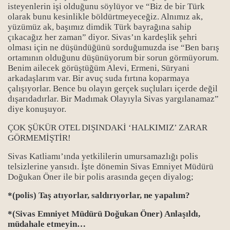
isteyenlerin işi olduğunu söylüyor ve “Biz de bir Türk
olarak bunu kesinlikle böldürtmeyeceğiz. Alnımız ak,
yüzümüz ak, başımız dimdik Türk bayrağına sahip
çıkacağız her zaman” diyor. Sivas’ın kardeşlik şehri
olması için ne düşündüğünü sorduğumuzda ise “Ben barış
ortamının olduğunu düşünüyorum bir sorun görmüyorum.
Benim ailecek görüştüğüm Alevi, Ermeni, Süryani
arkadaşlarım var. Bir avuç suda fırtına koparmaya
çalışıyorlar. Bence bu olayın gerçek suçluları içerde değil
dışarıdadırlar. Bir Madımak Olayıyla Sivas yargılanamaz”
diye konuşuyor.
ÇOK ŞÜKÜR OTEL DIŞINDAKİ ‘HALKIMIZ’ ZARAR
GÖRMEMİŞTİR!
Sivas Katliamı’ında yetkililerin umursamazlığı polis
telsizlerine yansıdı. İşte dönemin Sivas Emniyet Müdürü
Doğukan Öner ile bir polis arasında geçen diyalog;
*(polis) Taş atıyorlar, saldırıyorlar, ne yapalım?
*(Sivas Emniyet Müdürü Doğukan Öner) Anlaşıldı,
müdahale etmeyin…