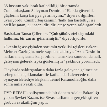
35 insanın yakılarak katledildiği bir ortamda
Cumhurbaşkanı Süleyman Demirel; “Halkla güvenlik
güçlerini karşı karşıya getirmeyiniz” diyerek ilgilileri
uyarıyordu. Cumhurbaşkanının ‘halk’tan kastettiği ise
oteli kuşatan, 35 insanı diri diri ateşe veren saldırganlardı.
Başbakan Tansu Çiller ise, “
Çok şükür, otel dışındaki
halkımız bir zarar görmemiştir
” diyebiliyordu.
Ülkenin iç asayişinden sorumlu yetkilisi İçişleri Bakanı
Mehmet Gazioğlu, otele yapılan saldırıyı, “Aziz Nesin’in
halkın inançlarına karşı bilinen tahrikleri sonucunda halk
galeyana gelerek tepki göstermiştir” şeklinde yorumladı.
Olaylarda saldırganların daha fazla galeyana gelmesine
sebep olan açıklamaları ile katliamda 1.derecede rol
oynayan Belediye Başkanı Temel Karamollaoğlu, daha
sonra milletvekili oldu.
DYP-REFAH koalisyonunda bir dönem Adalet Bakanlığı
yapan Şevket Kazan, ise Sivas katliamını gerçekleştiren
grubun avukatlığını yaptı.