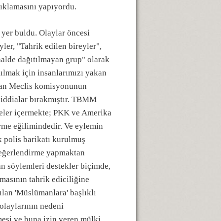
çıklamasını yapıyordu.
 yer buldu. Olaylar öncesi
yler, "Tahrik edilen bireyler",
halde dağıtılmayan grup" olarak
ılmak için insanlarımızı yakan
rulan Meclis komisyonunun
e iddialar bırakmıştır. TBMM
meler içermekte; PKK ve Amerika
rme eğilimindedir. Ve eylemin
k polis barikatı kurulmuş
 değerlendirme yapmaktan
an söylemleri destekler biçimde,
masının tahrik ediciliğine
ılan 'Müslümanlara' başlıklı
 olaylarının nedeni
mesi ve buna izin veren mülki