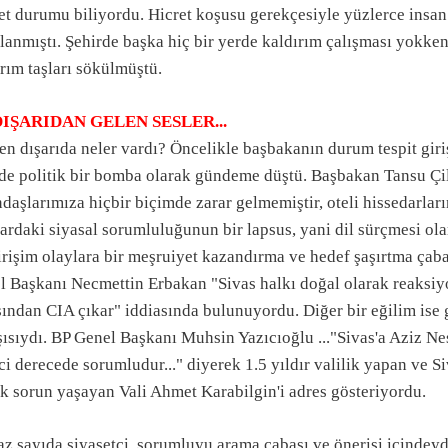
t durumu biliyordu. Hicret koşusu gerekçesiyle yüzlerce insan 
lanmıştı. Şehirde başka hiç bir yerde kaldırım çalışması yokken
rım taşları sökülmüştü.
DIŞARIDAN GELEN SESLER...
en dışarıda neler vardı? Öncelikle başbakanın durum tespit giri
de politik bir bomba olarak gündeme düştü. Başbakan Tansu Çille
daşlarımıza hiçbir biçimde zarar gelmemiştir, oteli hissedarlar
ardaki siyasal sorumluluğunun bir lapsus, yani dil sürçmesi olar
irişim olaylara bir meşruiyet kazandırma ve hedef şaşırtma çab
l Başkanı Necmettin Erbakan "Sivas halkı doğal olarak reaksiy
sından CIA çıkar" iddiasında bulunuyordu. Diğer bir eğilim ise
ısıydı. BP Genel Başkanı Muhsin Yazıcıoğlu ..."Sivas'a Aziz Nes
ci derecede sorumludur..." diyerek 1.5 yıldır valilik yapan ve Si
k sorun yaşayan Vali Ahmet Karabilgin'i adres gösteriyordu.
az sayıda siyasetçi, sorumluyu arama çabası ve önerisi içindey