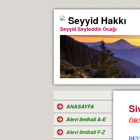
Seyyid Hakkı
Seyyid Seyfeddin Ocağı
Si
ANASAYFA
Alevi ilmihali A-E
ÖR
Alevi ilmihali F-Z
DEV