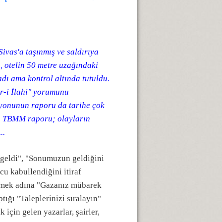
ivas'a taşınmış ve saldırıya
, otelin 50 metre uzağındaki
dı ama kontrol altında tutuldu.
r-i İlahi" yorumunu
syonunun raporu da tarihe çok
r. TBMM raporu; olayların
..
 geldi", "Sonumuzun geldiğini
cu kabullendiğini itiraf
irmek adına "Gazanız mübarek
tığı "Taleplerinizi sıralayın"
 için gelen yazarlar, şairler,