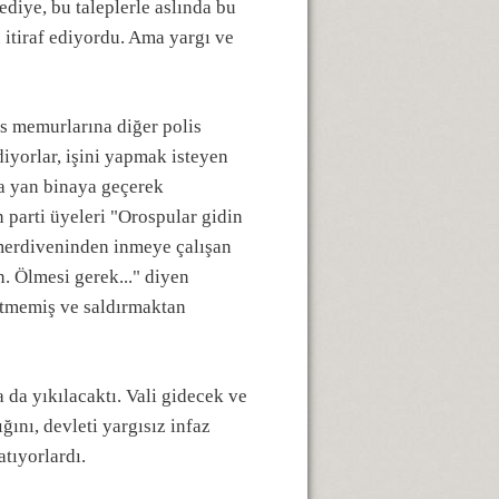
ediye, bu taleplerle aslında bu
itiraf ediyordu. Ama yargı ve
is memurlarına diğer polis
iyorlar, işini yapmak isteyen
da yan binaya geçerek
 parti üyeleri "Orospular gidin
 merdiveninden inmeye çalışan
. Ölmesi gerek..." diyen
 etmemiş ve saldırmaktan
 da yıkılacaktı. Vali gidecek ve
ğını, devleti yargısız infaz
tıyorlardı.