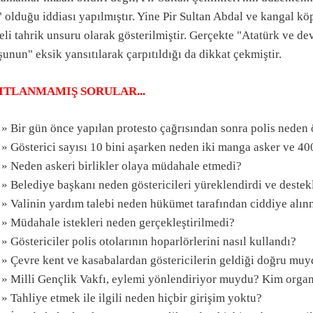
 olduğu iddiası yapılmıştır. Yine Pir Sultan Abdal ve kangal kö
li tahrik unsuru olarak gösterilmiştir. Gerçekte "Atatürk ve dev
unun" eksik yansıtılarak çarpıtıldığı da dikkat çekmiştir.
ITLANMAMIŞ SORULAR...
» Bir gün önce yapılan protesto çağrısından sonra polis neden
» Gösterici sayısı 10 bini aşarken neden iki manga asker ve 40
» Neden askeri birlikler olaya müdahale etmedi?
» Belediye başkanı neden göstericileri yüreklendirdi ve destek
» Valinin yardım talebi neden hükümet tarafından ciddiye alın
» Müdahale istekleri neden gerçekleştirilmedi?
» Göstericiler polis otolarının hoparlörlerini nasıl kullandı?
» Çevre kent ve kasabalardan göstericilerin geldiği doğru mu
» Milli Gençlik Vakfı, eylemi yönlendiriyor muydu? Kim organi
» Tahliye etmek ile ilgili neden hiçbir girişim yoktu?