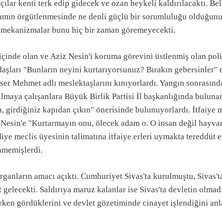
çılar kenti terk edip gidecek ve ozan heykeli kaldırılacaktı. Bel
iamın örgütlenmesinde ne denli güçlü bir sorumluluğu olduğunu 
i mekanizmalar bunu hiç bir zaman göremeyecekti.
içinde olan ve Aziz Nesin'i koruma görevini üstlenmiş olan pol
aşları "Bunların neyini kurtarıyorsunuz? Bırakın gebersinler" d
ser Mehmet adlı meslektaşlarını kınıyorlardı. Yangın sonrasın
lmaya çalışanlara Büyük Birlik Partisi İl başkanlığında bulunan
n, girdiğiniz kapıdan çıkın" önerisinde bulunuyorlardı. İtfaiye
 Nesin'e "Kurtarmayın onu, ölecek adam o. O insan değil hayvan
iye meclis üyesinin talimatına itfaiye erleri uymakta tereddüt
nmemişlerdi.
rganların amacı açıktı. Cumhuriyet Sivas'ta kurulmuştu, Sivas'ta
t gelecekti. Saldırıya maruz kalanlar ise Sivas'ta devletin olmadı
ken gördüklerini ve devlet gözetiminde cinayet işlendiğini anla