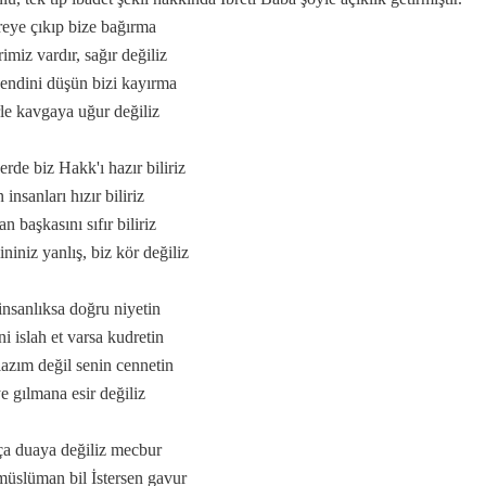
eye çıkıp bize bağırma
imiz vardır, sağır değiliz
endini düşün bizi kayırma
rle kavgaya uğur değiliz
erde biz Hakk'ı hazır biliriz
nmeye başlamıştır...
insanları hızır biliriz
ş ve neden artık gelmiyor?
 başkasını sıfır biliriz
ını kutlamaları, gerçeği yansıtmıyor...
niniz yanlış, biz kör değiliz
AKtır...
insanlıksa doğru niyetin
ni islah et varsa kudretin
lazım değil senin cennetin
e gılmana esir değiliz
a duaya değiliz mecbur
 müslüman bil İstersen gavur