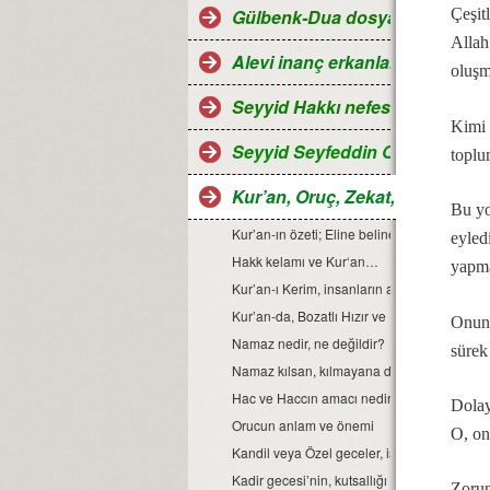
Gülbenk-Dua dosyası
Çeşit
Allah
Alevi inanç erkanları
oluşm
Seyyid Hakkı nefesleri
Kimi 
Seyyid Seyfeddin Ocağı...
toplu
Kur’an, Oruç, Zekat, Hac ve Ra
Bu yo
Kur’an-ın özeti; Eline beline diline, sahip olm
eyled
Hakk kelamı ve Kur‘an…
yapma
Kur’an-ı Kerim, insanların ahlak anayasasıdı
Kur’an-da, Bozatlı Hızır ve Hz.Musa muha
Onun 
Namaz nedir, ne değildir?
sürek
Namaz kılsan, kılmayana dokunma...
Hac ve Haccın amacı nedir?
Dolay
Orucun anlam ve önemi
O, on
Kandil veya Özel geceler, islam dininde yeri
Kadir gecesi’nin, kutsallığı ve önemi...
Zorun