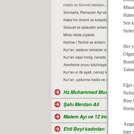
Hadis ve Sünnet iddiaları...
Minar
Sorularla, Ramazan Ayı ve orucu…
Haber
Kabe’nin önemi ve kutsallığı…
Sen k
Salavat ve salavatın anlamı nedir?
Sizle
Mirac-Veda ziyareti.
Kelime-i Tevhid ve anlamı
Her y
Kur’an, sadece ramazan ayında inmemiştir i
Olgun 
Kur’an nasıl inmiş, nerede inmiş, kim yazmı
Bundan
Alevilerce orucu tutulmayan Ramazan bayram
Tahmi
Kur’an-ın ilk ayeti, namaz kılmak değil OKUM
Kur’an, uydurma hadis ve sünnetler...
Eğer 
Hz.Muhammed Mustafa
Nefsi
Bize 
Şahı Merdan Ali
Huriy
Matem Ayı ve 12 Imamlar
Arapç
Ehli Beyt kadınları
Ister