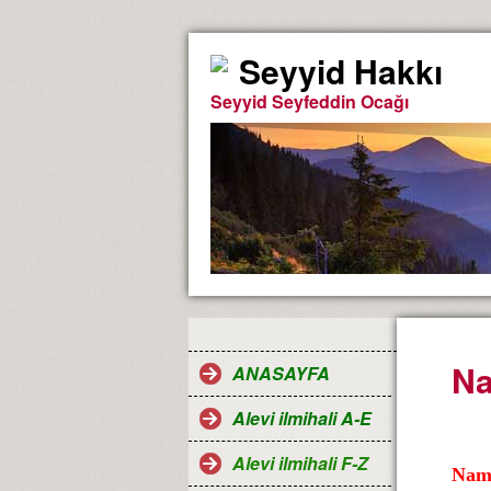
Seyyid Hakkı
Seyyid Seyfeddin Ocağı
Na
ANASAYFA
Alevi ilmihali A-E
Alevi ilmihali F-Z
Nama