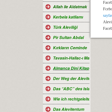
Face
Allah ile Aldatmak
Fcebo
sayf
Kerbela katliamı
Alevi
Türk Aleviliği
Faceb
Pir Sultan Abdal
Kırkların Ceminde
Tavasin-Hallac-ı Mansur
Almanca Dini Kitaplar-Religiö
Der Weg der Aleviten...
Das “ABC” des Islam
Wie ich rechtgeleitet wurde
Das Alevitentum