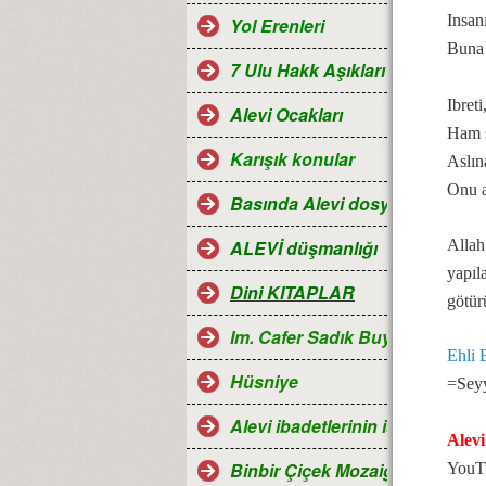
Insan
Yol Erenleri
Buna 
7 Ulu Hakk Aşıkları ve Halk oza
Ibreti
Alevi Ocakları
Ham s
Karışık konular
Aslın
Onu a
Basında Alevi dosyaları
Allah
ALEVİ düşmanlığı
yapıl
Dini KITAPLAR
götür
Im. Cafer Sadık Buyruğu
Ehli 
Hüsniye
=Sey
Alevi ibadetlerinin islamdaki ye
Alevi
Binbir Çiçek Mozaiği Alevilik
YouTu