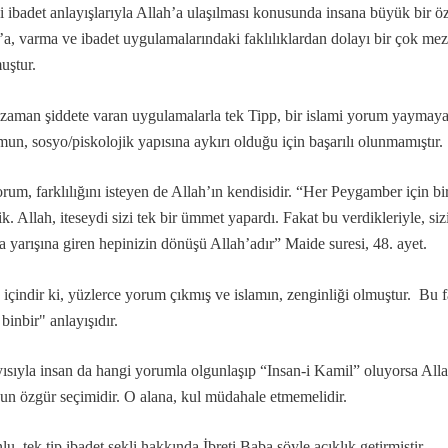
li ibadet anlayışlarıyla Allah’a ulaşılması konusunda insana büyük bir ö
’a, varma ve ibadet uygulamalarındaki faklılıklardan dolayı bir çok mezh
uştur.
zaman şiddete varan uygulamalarla tek Tipp, bir islami yorum yaymaya 
mun, sosyo/piskolojik yapısına aykırı olduğu için başarılı olunmamıştı
mazan ayı
rum, farklılığını isteyen de Allah’ın kendisidir. “Her Peygamber için bir
aktır...
ik. Allah, iteseydi sizi tek bir ümmet yapardı. Fakat bu verdikleriyle, siz
 yarışına giren hepinizin dönüşü Allah’adır” Maide suresi, 48. ayet.
r...
bbeti…
içindir ki, yüzlerce yorum çıkmış ve islamın, zenginliği olmuştur. Bu fa
 binbir" anlayışıdır.
ısıyla insan da hangi yorumla olgunlaşıp “Insan-i Kamil” oluyorsa Alla
un özgür seçimidir. O alana, kul müdahale etmemelidir.
 var mıdır?
lu, tek tip ibadet şekli hakkında İbreti Baba şöyle açıklık getirmiştir.