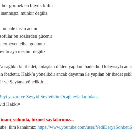
ı hor görmek en büyük küfür
inanmışız, münkir değiliz
nları
, bu hale insan acınır
ofular bu sözlerden gücenir
a ermeyen elbet gocunur
vutmaya mecbur değiliz
’a sağlıklı bir ibadet, anlaşılan dilden yapılan ibadetdir. Dolayısıyla an
an ibadettir, Hakk’a yönelikdir ancak dayatma ile yapılan bir ibadet şekl
ür ve Şeytana yöneliktir…
Beyt yazarı ve Seyyid Seyfeddin Ocağı evlatlarından,
yid Hakkı=
ri
 inanç yolunda, hizmet sayfalarımız...
be, ilim kanalımız:
https://www.youtube.com/user/YediDeryaSohbeti