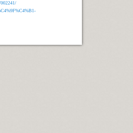
7002241/
Oca%C4%9F%C4%B1-