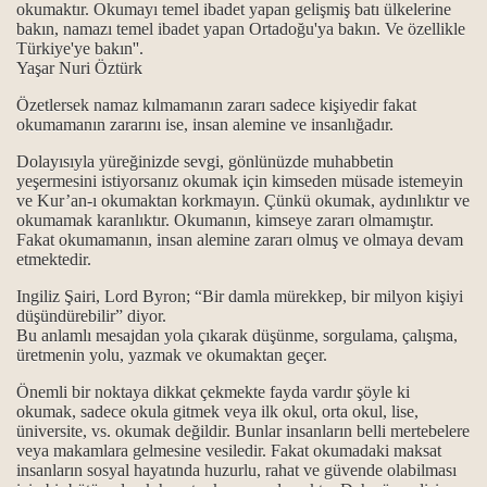
okumaktır. Okumayı temel ibadet yapan gelişmiş batı ülkelerine
bakın, namazı temel ibadet yapan Ortadoğu'ya bakın. Ve özellikle
Türkiye'ye bakın''.
ir?
Yaşar Nuri Öztürk
Özetlersek namaz kılmamanın zararı sadece kişiyedir fakat
okumamanın zararını ise, insan alemine ve insanlığadır.
Dolayısıyla yüreğinizde sevgi, gönlünüzde muhabbetin
yeşermesini istiyorsanız okumak için kimseden müsade istemeyin
ve Kur’an-ı okumaktan korkmayın. Çünkü okumak, aydınlıktır ve
inmemiştir inmeye başlamıştır...
okumamak karanlıktır. Okumanın, kimseye zararı olmamıştır.
Fakat okumamanın, insan alemine zararı olmuş ve olmaya devam
iş, kim yazmış ve neden artık gelmiyor?
etmektedir.
mazan bayramını kutlamaları, gerçeği yansıtmıyor...
Ingiliz Şairi, Lord Byron; “Bir damla mürekkep, bir milyon kişiyi
düşündürebilir” diyor.
Bu anlamlı mesajdan yola çıkarak düşünme, sorgulama, çalışma,
ak değil OKUMAKtır...
üretmenin yolu, yazmak ve okumaktan geçer.
tler...
Önemli bir noktaya dikkat çekmekte fayda vardır şöyle ki
okumak, sadece okula gitmek veya ilk okul, orta okul, lise,
üniversite, vs. okumak değildir. Bunlar insanların belli mertebelere
veya makamlara gelmesine vesiledir. Fakat okumadaki maksat
insanların sosyal hayatında huzurlu, rahat ve güvende olabilması