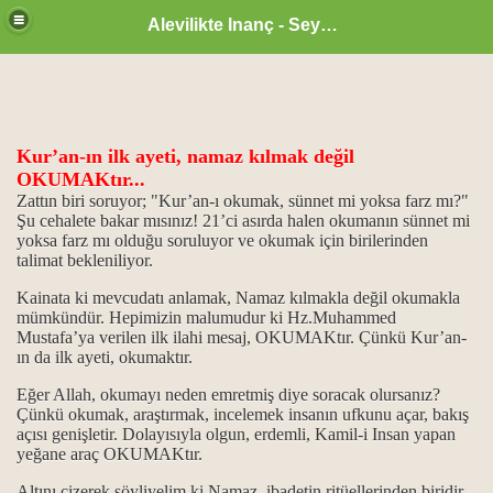
Alevilikte Inanç - Seyyid Hakkı
Kur’an-ın ilk ayeti, namaz kılmak değil
OKUMAKtır...
Zattın biri soruyor; "Kur’an-ı okumak, sünnet mi yoksa farz mı?"
Şu cehalete bakar mısınız! 21’ci asırda halen okumanın sünnet mi
yoksa farz mı olduğu soruluyor ve okumak için birilerinden
talimat bekleniliyor.
Kainata ki mevcudatı anlamak, Namaz kılmakla değil okumakla
mümkündür. Hepimizin malumudur ki Hz.Muhammed
Mustafa’ya verilen ilk ilahi mesaj, OKUMAKtır. Çünkü Kur’an-
ın da ilk ayeti, okumaktır.
Eğer Allah, okumayı neden emretmiş diye soracak olursanız?
zan ayı
Çünkü okumak, araştırmak, incelemek insanın ufkunu açar, bakış
açısı genişletir. Dolayısıyla olgun, erdemli, Kamil-i Insan yapan
ne, sahip olmaktır...
yeğane araç OKUMAKtır.
Altını çizerek söyliyelim ki Namaz, ibadetin ritüellerinden biridir.