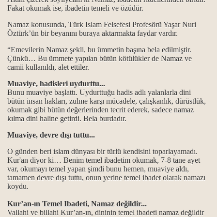
Fakat okumak ise, ibadetin temeli ve özüdür.
 anayasasıdır...
Namaz konusunda, Türk Islam Felsefesi Profesörü Yaşar Nuri
Öztürk’ün bir beyanını buraya aktarmakta faydar vardır.
z.Musa muhabbeti…
“Emevilerin Namaz şekli, bu ümmetin başına bela edilmiştir.
Çünkü… Bu ümmete yapılan bütün kötülükler de Namaz ve
camii kullanıldı, alet ettiler.
ma...
Muaviye, hadisleri uydurttu...
Bunu muaviye başlattı. Uydurttuğu hadis adlı yalanlarla dini
bütün insan hakları, zulme karşı mücadele, çalışkanlık, dürüstlük,
okumak gibi bütün değerlerinden tecrit ederek, sadece namaz
kılma dini haline getirdi. Bela burdadır.
Muaviye, devre dışı tuttu...
 dininde yeri var mıdır?
O günden beri islam dünyası bir türlü kendisini toparlayamadı.
Kur'an diyor ki… Benim temel ibadetim okumak, 7-8 tane ayet
nemi...
var, okumayı temel yapan şimdi bunu hemen, muaviye aldı,
tamamen devre dışı tuttu, onun yerine temel ibadet olarak namazı
koydu.
Kur’an-ın Temel Ibadeti, Namaz değildir...
ucu…
Vallahi ve billahi Kur’an-ın, dininin temel ibadeti namaz değildir