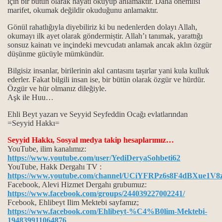
için bir bütün olarak hayatı okuyup anlamaktır.
Daha önemlisi
marifet, okumak değildir okuduğunu anlamaktır.
Gönül rahatlığıyla diyebiliriz ki bu nedenlerden dolayı Allah,
okumayı ilk ayet olarak göndermiștir. Allah’ı tanımak, yarattığı
sonsuz kainatı ve inçindeki mevcudatı anlamak ancak aklın özgür
düșünme gücüyle mümkündür.
Bilgisiz insanlar, birilerinin akıl cantasını tașırlar yani kula kulluk
ederler. Fakat bilgili insan ise, bir bütün olarak özgür ve hürdür.
rı
Özgür ve hür olmanız dileğiyle.
Aşk ile Huu…
Ehli Beyt yazarı ve Seyyid Seyfeddin Ocağı evlatlarından
=Seyyid Hakkı=
Seyyid Hakkı, Sosyal medya takip hesaplarımız…
YouTube, ilim kanalımız:
https://www.youtube.com/user/YediDeryaSohbeti62
YouTube, Hakk Dergahı TV :
https://www.youtube.com/channel/UCiYFRPz6s8F4dBXue1V8
Facebook, Alevi Hizmet Dergahı grubumuz:
https://www.facebook.com/groups/244039227002241/
Fcebook, Ehlibeyt Ilim Mektebi sayfamız;
https://www.facebook.com/Ehlibeyt-%C4%B0lim-Mektebi-
194839911064876