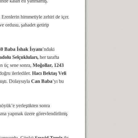
çinde kalan eli yanmamış.
Erenlerin himmetiyle zehiri de içer.
e ordusu, şahadet getirip
0 Baba İshak İsyanı
’ndaki
dolu Selçukluları,
her tarafta
den üç sene sonra,
Moğollar, 1243
doğru ilerlediler.
Hacı Bektaş Veli
ıştı. Dolaysıyla
Can Baba
’yı bu
ahöyük’e yerleştikten sonra
ışma yapmak üzere görevlendirilmiş
i tanıyordu. Çünkü
Seyyid Temiz
ile