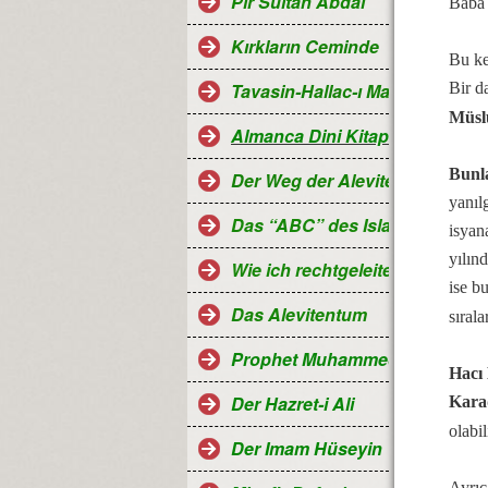
Pir Sultan Abdal
Baba 
Kırkların Ceminde
Bu ke
Tavasin-Hallac-ı Mansur
Bir d
Müs
Almanca Dini Kitaplar-Religiö
Bunla
Der Weg der Aleviten...
yanıl
Das “ABC” des Islam
isyan
yılın
Wie ich rechtgeleitet wurde
ise b
Das Alevitentum
sıral
Prophet Muhammed
Hacı 
Der Hazret-i Ali
Kara
olabi
Der Imam Hüseyin
Ayrıc