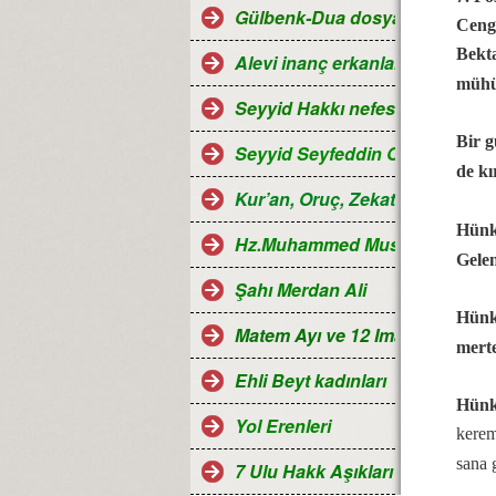
Gülbenk-Dua dosyası
Cengi
Bekta
Alevi inanç erkanları
mühü
Seyyid Hakkı nefesleri
Bir g
Seyyid Seyfeddin Ocağı...
de kı
Kur’an, Oruç, Zekat, Hac ve Ra
Hünk
Hz.Muhammed Mustafa
Gele
Şahı Merdan Ali
Hünka
Matem Ayı ve 12 Imamlar
merte
Ehli Beyt kadınları
Hünk
Yol Erenleri
kerem
sana 
7 Ulu Hakk Aşıkları ve Halk oza