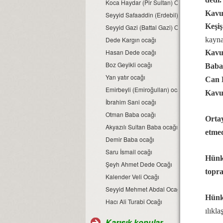
Koca Haydar (Pir Sultan) Ocağı
Kavu
Seyyid Safaaddin (Erdebil) Ocağı
Keşiş
Seyyid Gazi (Battal Gazi) Ocağı
Dede Kargın ocağı
kayna
Hasan Dede ocağı
Kavus
Boz Geyikli ocağı
Baba
Yan yatır ocağı
Can 
Emirbeyli (Emiroğulları) ocağı
Kavu
İbrahim Sani ocağı
Otman Baba ocağı
Ortay
Akyazılı Sultan Baba ocağı
etmed
Demir Baba ocağı
Saru İsmail ocağı
Hünka
Şeyh Ahmet Dede Ocağı
topra
Kalender Veli Ocağı
Seyyid Mehmet Abdal Ocağı
Hünk
Hacı Ali Turabi Ocağı
ılıkl
Karışık konular