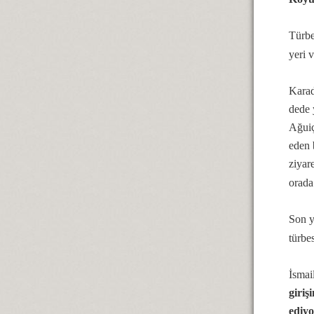
Türbe
yeri 
Karad
dede 
Ağuiç
eden 
ziyar
orada 
Son y
türbe
İsma
giriş
ediy