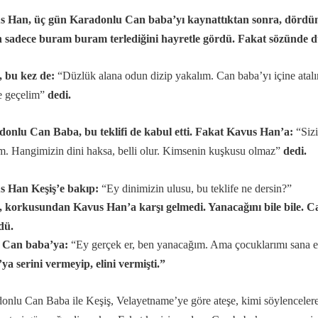
s Han, üç gün Karadonlu Can baba’yı kaynattıktan sonra, dördün
 sadece buram buram terlediğini hayretle gördü. Fakat sözünde 
, bu kez de:
“Düzlük alana odun dizip yakalım. Can baba’yı içine atalı
e geçelim”
dedi.
onlu Can Baba, bu teklifi de kabul etti. Fakat Kavus Han’a:
“Sizi
im. Hangimizin dini haksa, belli olur. Kimsenin kuşkusu olmaz”
dedi.
ri
s Han Keşiş’e bakıp:
“Ey dinimizin ulusu, bu teklife ne dersin?”
, korkusundan Kavus Han’a karşı gelmedi. Yanacağını bile bile. Ca
dü.
ş Can baba’ya:
“Ey gerçek er, ben yanacağım. Ama çocuklarımı sana
ya serini vermeyip, elini vermişti.”
onlu Can Baba ile Keşiş, Velayetname’ye göre ateşe, kimi söylencelere g