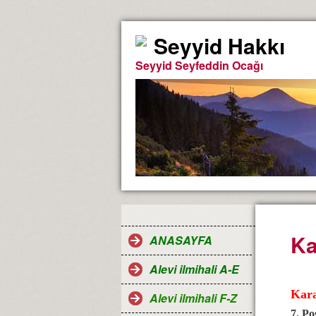
Seyyid Hakkı
Seyyid Seyfeddin Ocağı
Ka
ANASAYFA
Alevi ilmihali A-E
Kara
Alevi ilmihali F-Z
7. Po