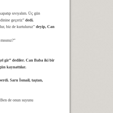
kapatıp sıvıyalım. Üç gün
dinine geçeriz”
dedi.
olur, biz de kurtuluruz”
deyip, Can
mısınız?”
l gir” dediler. Can Baba iki bir
gün kaynattılar.
erdi. Saru İsmail, taştan,
 Ben de onun suyunu