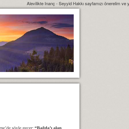
Alevilikte Inanç - Seyyid Hakkı sayfamızı önerelim ve yönlendirelim
me’de şöyle geçer:
“Bağda’ı alan