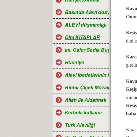
Kavu
Basında Alevi dosyaları
Onun
ALEVİ düşmanlığı
Keşiş
Dini KITAPLAR
dinin
Im. Cafer Sadık Buyruğu
Karad
Hüsniye
girel
Alevi ibadetlerinin islamdaki ye
Kavu
Binbir Çiçek Mozaiği Alevilik
Keşiş
yürü
Allah ile Aldatmak
Keşi
Kerbela katliamı
baba’
Türk Aleviliği
Karad