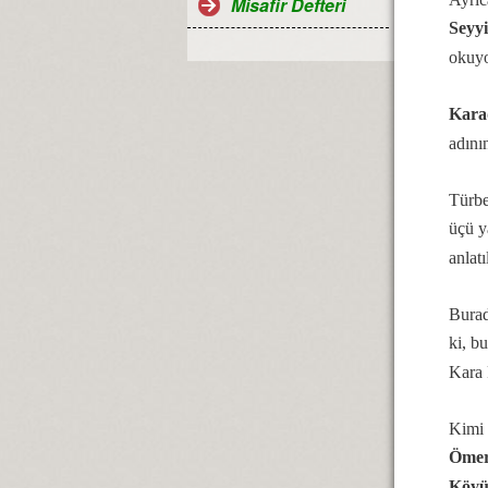
Misafir Defteri
Seyy
okuyo
Kara
adını
Türbe
üçü y
anlat
Burad
ki, b
Kara P
Kimi 
Ömer
Köy