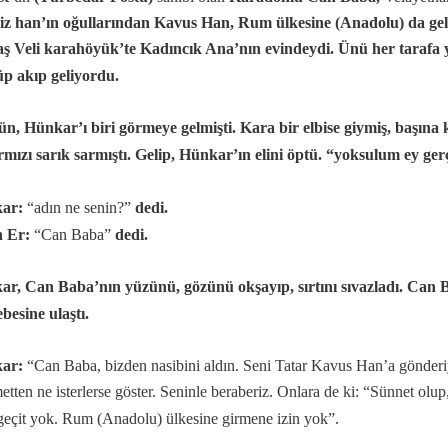
z han’ın oğullarından Kavus Han, Rum ülkesine (Anadolu) da gel
ş Veli karahöyük’te Kadıncık Ana’nın evindeydi. Ünü her tarafa ya
p akıp geliyordu.
ün, Hünkar’ı biri görmeye gelmişti. Kara bir elbise giymiş, başına 
rmızı sarık sarmıştı. Gelip, Hünkar’ın elini öptü. “yoksulum ey ge
mazan ayı
ar:
“adın ne senin?”
dedi.
n Er:
“Can Baba”
dedi.
r, Can Baba’nın yüzünü, gözünü okşayıp, sırtını sıvazladı. Can Ba
besine ulaştı.
ar:
“Can Baba, bizden nasibini aldın. Seni Tatar Kavus Han’a gönderi
etten ne isterlerse göster. Seninle beraberiz. Onlara de ki: “Sünnet olu
geçit yok. Rum (Anadolu) ülkesine girmene izin yok”.
nları