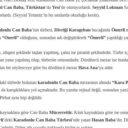
id Can Baba, Türkistan
’da
Yesi
’de oturuyorlardı.
Seyyid Lokman
Sa
rlardı. (Seyyid Temmiz’in bu sıralarda okuduğu kesin).
donlu Can Baba
’nın türbesi,
Divriği Karageban
bucağında
Ömerli
m
n
“Onerli”
olduğunu, sonradan adı değiştirilerek
“Ömerli”
yapıldığı ya
, altıgen şeklinde taştan yapılmış, çatısı ise piramit şeklindedir. Türbe 
an yana yapılmış olup, türbenin ortasındadır. Dördüncü mezar ise bunla
ılan bir söylenceye göre bu dördüncü mezar
Hava Ana
’ya aittir.
aki türbede bulunan
karadonlu Can Baba
mezarının altında
“Kara Pi
u da karışıklıklara yol açmaktadır. Bu yazıtta orjinal değil, sonradan yaz
irbat aynı kişi değildir.
kaynaklara göre Can Baba
Mücerrettir.
Kimi kaynaklara göre ise onun
li
’deki
Karadonlu Can Baba Türbesi
’nde yatan
Hasan Baba
’dır. 
ü
’ndedir. Diğer altı çocuğu hakkında hiçbir iz yoktur.