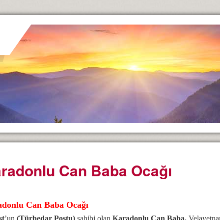
radonlu Can Baba Ocağı
donlu Can Baba Ocağı
st
’un
(Türbedar Postu)
sahibi olan
Karadonlu Can Baba,
Velayetna