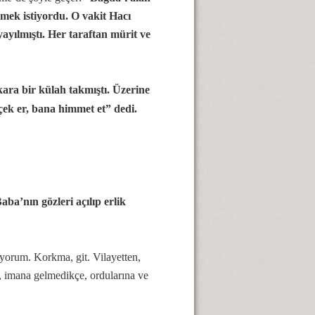
mek istiyordu. O vakit Hacı
yılmıştı. Her taraftan mürit ve
kara bir külah takmıştı. Üzerine
rçek er, bana himmet et” dedi.
ba’nın gözleri açılıp erlik
yorum. Korkma, git. Vilayetten,
p, imana gelmedikçe, ordularına ve