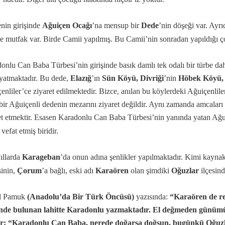
nin girişinde
Ağuiçen Ocağı
’na mensup bir
Dede
’nin döşeği var. Ayr
ve mutfak var. Birde Camii yapılmış. Bu Camii’nin sonradan yapıldığı ço
onlu Can Baba Türbesi’nin girişinde basık damlı tek odalı bir türbe da
yatmaktadır. Bu dede,
Elazığ
’ın
Sün Köyü, Divriği
’nin
Höbek Köyü, 
enliler’ce ziyaret edilmektedir. Bizce, anılan bu köylerdeki Ağuiçenliler
bir Ağuiçenli dedenin mezarını ziyaret değildir. Aynı zamanda amcaları
et etmektir. Esasen Karadonlu Can Baba Türbesi’nin yanında yatan Ağuç
vefat etmiş biridir.
ıllarda
Karageban
’da onun adına şenlikler yapılmaktadır. Kimi kayna
sinin,
Çorum
’a bağlı, eski adı
Karaören
olan şimdiki
Oğuzlar
ilçesind
il Pamuk
(Anadolu’da Bir Türk Öncüsü)
yazısında:
“Karaören de re
inde bulunan lahitte Karadonlu yazmaktadır. El değmeden günümüze
or: “Karadonlu Can Baba, nerede doğarsa doğsun, bugünkü Oğuz