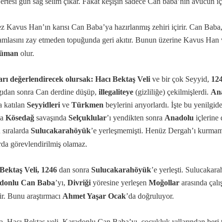
ertesi gün sağ selim çıkar. Fakat keşişin sadece Can baba’nın avucun i
z Kavus Han’ın karısı Can Baba’ya hazırlanmış zehiri içirir. Can Baba, 
amlasını zay etmeden topuğunda geri akıtır. Bunun üzerine Kavus Han v
lüman
olur.
se Bücher
rı değerlendirecek olursak:
Hacı Bektaş Veli
ve bir çok Seyyid,
124
gıdan sonra Can derdine düşüp,
illegaliteye
(gizliliğe) çekilmişlerdi.
Ana
a katılan
Seyyidleri
ve
Türkmen
beylerini arıyorlardı. İşte bu yenilgi
da
Kösedağ
savaşında
Selçuklular
’ı yendikten sonra
Anadolu
içlerine 
u sıralarda
Sulucakarahöyük
’e yerleşmemişti. Henüz Dergah’ı kurmam
arda görevlendirilmiş olamaz.
Bektaş Veli, 1246
dan sonra
Sulucakarahöyük
’e yerleşti. Sulucakar
donlu Can Baba
’yı,
Divriği
yöresine yerleşen
Moğollar
arasında çal
lir. Bunu araştırmacı
Ahmet Yaşar Ocak
’da doğruluyor.
a, Hacı Bektaş veli, Karadonlu Can Baba’yı, çocukluk yıllarından ber