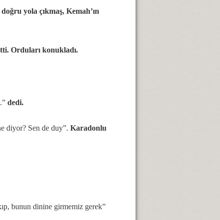
a doğru yola çıkmaş, Kemah’ın
ti. Orduları konukladı.
k.”
dedi.
ne diyor? Sen de duy”.
Karadonlu
akıp, bunun dinine girmemiz gerek”