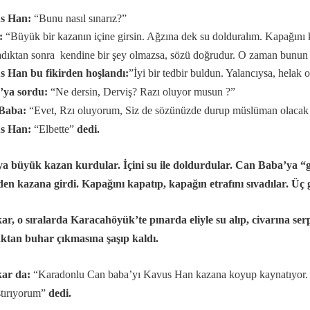
s Han:
“Bunu nasıl sınarız?”
:
“Büyük bir kazanın içine girsin. Ağzına dek su dolduralım. Kapağını 
dıktan sonra kendine bir şey olmazsa, sözü doğrudur. O zaman bunun 
 Han bu fikirden hoşlandı:
”İyi bir tedbir buldun. Yalancıysa, helak 
’ya sordu:
“Ne dersin, Derviş? Razı oluyor musun ?”
Baba:
“Evet, Rzı oluyorum, Siz de sözünüzde durup müslüman olacak 
s Han:
“Elbette”
dedi.
a büyük kazan kurdular. İçini su ile doldurdular. Can Baba’ya “ge
en kazana girdi. Kapağını kapatıp, kapağın etrafını sıvadılar. Üç 
r, o sıralarda Karacahöyük’te pınarda eliyle su alıp, civarına serp
ktan buhar çıkmasına şaşıp kaldı.
ar da:
“Karadonlu Can baba’yı Kavus Han kazana koyup kaynatıyor.
aştırıyorum”
dedi.