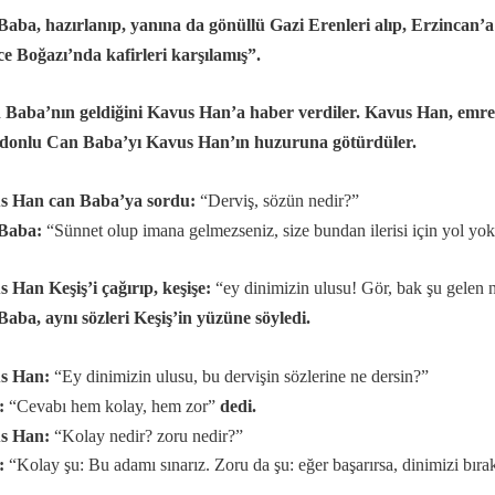
aba, hazırlanıp, yanına da gönüllü Gazi Erenleri alıp, Erzincan’
ce Boğazı’nda kafirleri karşılamış”.
Baba’nın geldiğini Kavus Han’a haber verdiler. Kavus Han, emret
donlu Can Baba’yı Kavus Han’ın huzuruna götürdüler.
s Han can Baba’ya sordu:
“Derviş, sözün nedir?”
Baba:
“Sünnet olup imana gelmezseniz, size bundan ilerisi için yol yo
 Han Keşiş’i çağırıp, keşişe:
“ey dinimizin ulusu! Gör, bak şu gelen 
aba, aynı sözleri Keşiş’in yüzüne söyledi.
s Han:
“Ey dinimizin ulusu, bu dervişin sözlerine ne dersin?”
:
“Cevabı hem kolay, hem zor”
dedi.
s Han:
“Kolay nedir? zoru nedir?”
:
“Kolay şu: Bu adamı sınarız. Zoru da şu: eğer başarırsa, dinimizi bır