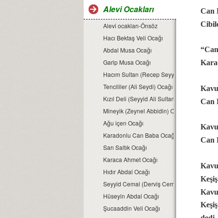
Alevi Ocakları
Can B
Cibil
Alevi ocakları-Önsöz
Hacı Bektaş Veli Ocağı
“Can 
Abdal Musa Ocağı
Garip Musa Ocağı
Kara
Hacım Sultan (Recep Seyyid) Ocağı
Tencililer (Ali Seydi) Ocağı
Kavu
Kızıl Deli (Seyyid Ali Sultan) Ocağı
Can 
Mineyik (Zeynel Abbidin) Ocağı
Ağu içen Ocağı
Kavus
Karadonlu Can Baba Ocağı
Can B
Sarı Saltık Ocağı
Karaca Ahmet Ocağı
Kavu
Hıdır Abdal Ocağı
Keşiş
Seyyid Cemal (Derviş Cemal) Ocağı
Kavu
Hüseyin Abdal Ocağı
Keşiş
Şucaaddin Veli Ocağı
dedi.