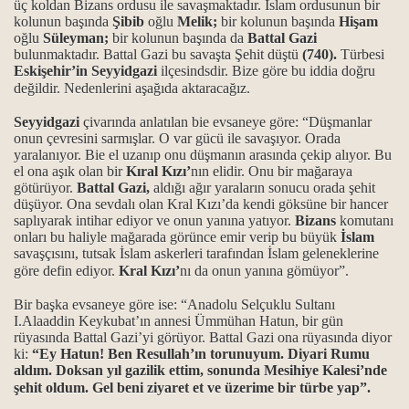
üç koldan Bizans ordusu ile savaşmaktadır. İslam ordusunun bir
kolunun başında
Şibib
oğlu
Melik;
bir kolunun başında
Hişam
oğlu
Süleyman;
bir kolunun başında da
Battal Gazi
bulunmaktadır. Battal Gazi bu savaşta Şehit düştü
(740).
Türbesi
Eskişehir’in Seyyidgazi
ilçesindsdir. Bize göre bu iddia doğru
değildir. Nedenlerini aşağıda aktaracağız.
Seyyidgazi
çivarında anlatılan bie evsaneye göre: “Düşmanlar
onun çevresini sarmışlar. O var gücü ile savaşıyor. Orada
rı
yaralanıyor. Bie el uzanıp onu düşmanın arasında çekip alıyor. Bu
el ona aşık olan bir
Kıral Kızı’
nın elidir. Onu bir mağaraya
götürüyor.
Battal Gazi,
aldığı ağır yaraların sonucu orada şehit
düşüyor. Ona sevdalı olan Kral Kızı’da kendi göksüne bir hancer
saplıyarak intihar ediyor ve onun yanına yatıyor.
Bizans
komutanı
onları bu haliyle mağarada görünce emir verip bu büyük
İslam
savaşçısını, tutsak İslam askerleri tarafından İslam geleneklerine
göre defin ediyor.
Kral Kızı’
nı da onun yanına gömüyor”.
Bir başka evsaneye göre ise: “Anadolu Selçuklu Sultanı
I.Alaaddin Keykubat’ın annesi Ümmühan Hatun, bir gün
rüyasında Battal Gazi’yi görüyor. Battal Gazi ona rüyasında diyor
ki:
“Ey Hatun! Ben Resullah’ın torunuyum. Diyari Rumu
aldım. Doksan yıl gazilik ettim, sonunda Mesihiye Kalesi’nde
Ocağı
şehit oldum. Gel beni ziyaret et ve üzerime bir türbe yap”.