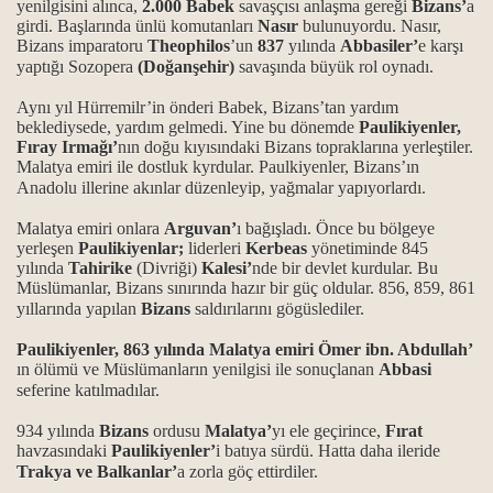
Bücher
yenilgisini alınca,
2.000 Babek
savaşçısı anlaşma gereği
Bizans’
a
girdi. Başlarında ünlü komutanları
Nasır
bulunuyordu. Nasır,
Bizans imparatoru
Theophilos
’un
837
yılında
Abbasiler’
e karşı
yaptığı Sozopera
(Doğanşehir)
savaşında büyük rol oynadı.
Aynı yıl Hürremilr’in önderi Babek, Bizans’tan yardım
beklediysede, yardım gelmedi. Yine bu dönemde
Paulikiyenler,
Fıray Irmağı’
nın doğu kıyısındaki Bizans topraklarına yerleştiler.
Malatya emiri ile dostluk kyrdular. Paulkiyenler, Bizans’ın
Anadolu illerine akınlar düzenleyip, yağmalar yapıyorlardı.
Malatya emiri onlara
Arguvan’
ı bağışladı. Önce bu bölgeye
yerleşen
Paulikiyenlar;
liderleri
Kerbeas
yönetiminde 845
yılında
Tahirike
(Divriği)
Kalesi’
nde bir devlet kurdular. Bu
Müslümanlar, Bizans sınırında hazır bir güç oldular. 856, 859, 861
yıllarında yapılan
Bizans
saldırılarını gögüslediler.
Paulikiyenler, 863 yılında Malatya emiri Ömer ibn. Abdullah’
ın ölümü ve Müslümanların yenilgisi ile sonuçlanan
Abbasi
seferine katılmadılar.
934 yılında
Bizans
ordusu
Malatya’
yı ele geçirince,
Fırat
havzasındaki
Paulikiyenler’
i batıya sürdü. Hatta daha ileride
Trakya ve Balkanlar’
a zorla göç ettirdiler.