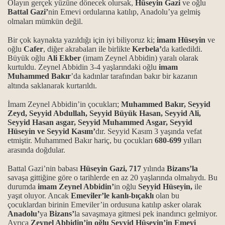
Olayın gerçek yüzüne dönecek olursak,
Hüseyin Gazi
ve oğlu
Battal Gazi’
nin Emevi ordularına katılıp, Anadolu’ya gelmiş
olmaları mümkün değil.
ğı
Bir çok kaynakta yazıldığı için iyi biliyoruz ki;
imam Hüseyin
ve
oğlu
Cafer
, diğer akrabaları ile birlikte
Kerbela’
da katledildi.
Büyük oğlu
Ali Ekber
(imam Zeynel Abbidin) yaralı olarak
kurtuldu. Zeynel Abbidin 3-4 yaşlarındaki oğlu
imam
Muhammed Bakır
’da kadınlar tarafından bakır bir kazanın
altında saklanarak kurtarıldı.
İmam Zeynel Abbidin’in çocukları;
Muhammed Bakır, Seyyid
Zeyd, Seyyid Abdullah, Seyyid Büyük Hasan, Seyyid Ali,
Seyyid Hasan asgar, Seyyid Muhammed Asgar, Seyyid
Hüseyin ve Seyyid Kasım’
dır. Seyyid Kasım 3 yaşında vefat
etmiştir. Muhammed Bakır hariç, bu çocukları
680-699
yılları
arasında doğdular.
Battal Gazi’nin babası
Hüseyin Gazi, 717
yılında
Bizans’la
savaşa gittiğine göre o tarihlerde en az 20 yaşlarında olmalıydı. Bu
durumda
imam Zeynel Abbidin’
in oğlu
Seyyid Hüseyin,
ile
yaşıt oluyor. Ancak
Emeviler’le kanlı-bıçaklı
olan bu
çocuklardan birinin Emeviler’in ordusuna katılıp asker olarak
Anadolu’
ya
Bizans’
la savaşmaya gitmesi pek inandırıcı gelmiyor.
Ayrıca
Zeynel Abbidin’in oğlu Seyyid Hüseyin’in Emevi