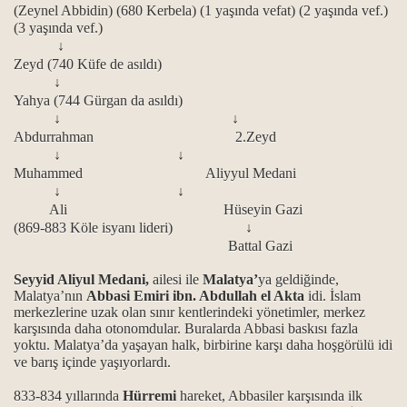
(Zeynel Abbidin) (680 Kerbela) (1 yaşında vefat) (2 yaşında vef.)
(3 yaşında vef.)
↓
Zeyd (740 Küfe de asıldı)
↓
Yahya (744 Gürgan da asıldı)
↓
↓
Abdurrahman 2.Zeyd
↓
↓
Muhammed Aliyyul Medani
↓
↓
Ali Hüseyin Gazi
(869-883 Köle isyanı lideri)
↓
Battal Gazi
Seyyid Aliyul Medani,
ailesi ile
Malatya’
ya geldiğinde,
Malatya’nın
Abbasi Emiri ibn. Abdullah el Akta
idi. İslam
merkezlerine uzak olan sınır kentlerindeki yönetimler, merkez
karşısında daha otonomdular. Buralarda Abbasi baskısı fazla
yoktu. Malatya’da yaşayan halk, birbirine karşı daha hoşgörülü idi
ve barış içinde yaşıyorlardı.
833-834 yıllarında
Hürremi
hareket, Abbasiler karşısında ilk