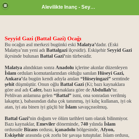
Alevilikte Inanç - Seyyid Hakkı
Seyyid Gazi (Battal Gazi) Ocağı
Bu ocağın asıl merkezi bugünki eski
Malatya’
dadır. (Eski
Malatya’nın yeni adı
Battalgazi
ilçesidir). Eskişehir
Seyyid Gazi
ilçesinde bulunan
Battal Gazi’
nin türbesidir.
Malatya
alındıktan sonra
Anadolu
içlerine akınlar düzenleyen
İslam
orduları komutanlarından olduğu sanılan
Hüseyi Gazi,
Ankara’
da bugün kendi adıyla anılan
“Hüseyingazi”
semtinde
şehit
düşmüştür. Onun oğlu
Battal Gazi
(Ki; bazı kaynaklara
göre asıl adı
Cafer,
bazı kaynaklara göre de
Abdullah’
tır.
Pehlivan anlamına gelen
“Battal”
ismi, ona sonradan verilmiş
lakaptır.), babasından daha çok tanınmış, iyi kılıç kullanan, iyi ok
atan, iyi ata binen iyi güçlü bir
İslam
savaşçısıolmuş.
zan ayı
Battal Gazi’
nin doğum ve ölüm tarihleri tam olarak bilinmiyor.
Bazı kaynaklar,
Emeviler
döneminde,
740
yılında
İslam
ordusuile
Bizans
ordusu,
içanadolu
bölgesinde,
Afyon,
Eskişehir
arasında çok zorlu bir şavaşa tutuştular. İslam ordusu,