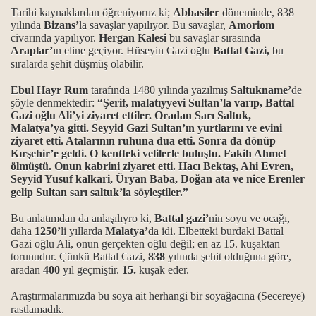
Tarihi kaynaklardan öğreniyoruz ki;
Abbasiler
döneminde, 838
yılında
Bizans’
la savaşlar yapılıyor. Bu savaşlar,
Amoriom
civarında yapılıyor.
Hergan Kalesi
bu savaşlar sırasında
Araplar’
ın eline geçiyor. Hüseyin Gazi oğlu
Battal Gazi,
bu
sıralarda şehit düşmüş olabilir.
Ebul Hayr Rum
tarafında 1480 yılında yazılmış
Saltukname’
de
şöyle denmektedir:
“Şerif, malatıyyevi Sultan’la varıp, Battal
Gazi oğlu Ali’yi ziyaret ettiler. Oradan Sarı Saltuk,
Malatya’ya gitti. Seyyid Gazi Sultan’ın yurtlarını ve evini
ziyaret etti. Atalarının ruhuna dua etti. Sonra da dönüp
Kırşehir’e geldi. O kentteki velilerle buluştu. Fakih Ahmet
ölmüştü. Onun kabrini ziyaret etti. Hacı Bektaş, Ahi Evren,
Seyyid Yusuf kalkari, Üryan Baba, Doğan ata ve nice Erenler
gelip Sultan sarı saltuk’la söyleştiler.”
Bu anlatımdan da anlaşılıyro ki,
Battal gazi’
nin soyu ve ocağı,
daha
1250’
li yıllarda
Malatya’
da idi. Elbetteki burdaki Battal
Gazi oğlu Ali, onun gerçekten oğlu değil; en az 15. kuşaktan
torunudur. Çünkü Battal Gazi,
838
yılında şehit olduğuna göre,
aradan
400
yıl geçmiştir.
15.
kuşak eder.
Araştırmalarımızda bu soya ait herhangi bir soyağacına (Secereye)
rastlamadık.