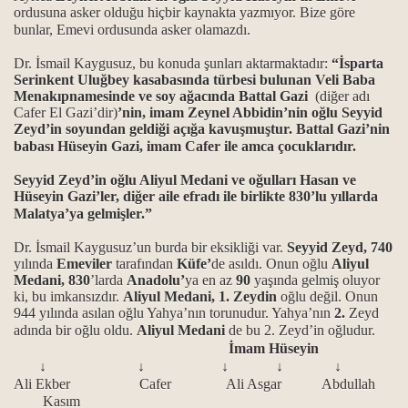
ordusuna asker olduğu hiçbir kaynakta yazmıyor. Bize göre
bunlar, Emevi ordusunda asker olamazdı.
Dr. İsmail Kaygusuz, bu konuda şunları aktarmaktadır:
“İsparta
Serinkent Uluğbey kasabasında türbesi bulunan Veli Baba
Menakıpnamesinde ve soy ağacında Battal Gazi
(diğer adı
Cafer El Gazi’dir)
’nin, imam Zeynel Abbidin’nin oğlu Seyyid
Zeyd’in soyundan geldiği açığa kavuşmuştur. Battal Gazi’nin
babası Hüseyin Gazi, imam Cafer ile amca çocuklarıdır.
Seyyid Zeyd’in oğlu Aliyul Medani ve oğulları Hasan ve
Hüseyin Gazi’ler, diğer aile efradı ile birlikte 830’lu yıllarda
Malatya’ya gelmişler.”
Dr. İsmail Kaygusuz’un burda bir eksikliği var.
Seyyid Zeyd, 740
yılında
Emeviler
tarafından
Küfe’
de asıldı. Onun oğlu
Aliyul
Medani, 830
’larda
Anadolu’
ya en az
90
yaşında gelmiş oluyor
ki, bu imkansızdır.
Aliyul Medani, 1. Zeydin
oğlu değil. Onun
944 yılında asılan oğlu Yahya’nın torunudur. Yahya’nın
2.
Zeyd
adında bir oğlu oldu.
Aliyul Medani
de bu 2. Zeyd’in oğludur.
İmam Hüseyin
↓
↓
↓ ↓
↓
Ali Ekber Cafer Ali Asgar Abdullah
Kasım