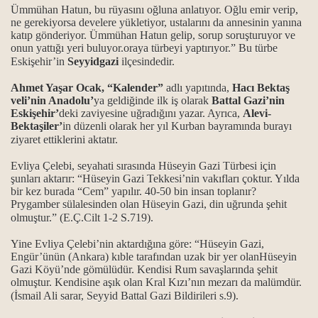
Ümmühan Hatun, bu rüyasını oğluna anlatıyor. Oğlu emir verip,
ne gerekiyorsa develere yükletiyor, ustalarını da annesinin yanına
katıp gönderiyor. Ümmühan Hatun gelip, sorup soruşturuyor ve
ağı
onun yattığı yeri buluyor.oraya türbeyi yaptırıyor.” Bu türbe
Eskişehir’in
Seyyidgazi
ilçesindedir.
Ahmet Yaşar Ocak, “Kalender”
adlı yapıtında,
Hacı Bektaş
veli’nin Anadolu’
ya geldiğinde ilk iş olarak
Battal Gazi’nin
Eskişehir’
deki zaviyesine uğradığını yazar. Ayrıca,
Alevi-
Bektaşiler’
in düzenli olarak her yıl Kurban bayramında burayı
ziyaret ettiklerini aktatır.
Evliya Çelebi, seyahati sırasında Hüseyin Gazi Türbesi için
şunları aktarır: “Hüseyin Gazi Tekkesi’nin vakıfları çoktur. Yılda
bir kez burada “Cem” yapılır. 40-50 bin insan toplanır?
Prygamber sülalesinden olan Hüseyin Gazi, din uğrunda şehit
olmuştur.” (E.Ç.Cilt 1-2 S.719).
Yine Evliya Çelebi’nin aktardığına göre: “Hüseyin Gazi,
cağı
Engür’ünün (Ankara) kıble tarafından uzak bir yer olanHüseyin
Gazi Köyü’nde gömülüdür. Kendisi Rum savaşlarında şehit
olmuştur. Kendisine aşık olan Kral Kızı’nın mezarı da malümdür.
(İsmail Ali sarar, Seyyid Battal Gazi Bildirileri s.9).