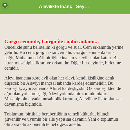
Alevilikte Inanç - Seyyid Hakkı
Görgü ceminde, Görgü ile sualin anlamı...
Öncelikle şunu belirtelim ki görgü ve sual, Cem erkanında yerine
getirilir. Bu cem, görgü-ikrar cemidir. Görgü cemine ikrarına
bağlı, Muhammed Ali birliğine inanan ve evli canlar katılır. Bu
ikrar, musahiplik ikrarı ve erkanıdır. Diğer bir deyimle, birlenme
cemidir.
Alevi inancına göre evli olan her alevi, kendi kişiliğine denk
atı...
düşecek bir Aleviyi inançsal tabanda kardeş edinmelidir. Bu
kardeşlik, aynı zamanda Ahiret kardeşliğidir. Öz kardeşlikten de
lar ve görevleri
ağır olan yol kardeşliği, Alevi yolunda bir zorunluluktur.
Musahip olma yada musahiplik kurumu, Alevilikte ilk toplumsal
dayanışma biçimidir.
edatı...
Toplumun, birlik ile beraberliğinin temeli kültürlü, bilinçli,
 anlamı...
güvenilir ve uyumlu bir aile yapısına dayanır. Yani o toplumun
olmazsa olmaz önemli temel öğesi, ailedir.