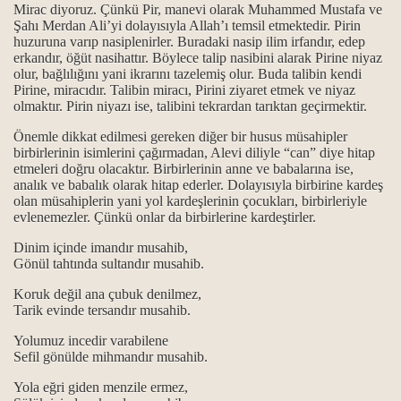
Mirac diyoruz. Çünkü Pir, manevi olarak Muhammed Mustafa ve
, kimden kaldı ve Hz.Muhammed Mustafa ile Şahı Merdan Ali‘ni
Şahı Merdan Ali’yi dolayısıyla Allah’ı temsil etmektedir. Pirin
huzuruna varıp nasiplenirler. Buradaki nasip ilim irfandır, edep
sıl müsahip olunur?
erkandır, öğüt nasihattır. Böylece talip nasibini alarak Pirine niyaz
olur, bağlılığını yani ikrarını tazelemiş olur. Buda talibin kendi
Pirine, miracıdır. Talibin miracı, Pirini ziyaret etmek ve niyaz
olmaktır. Pirin niyazı ise, talibini tekrardan tarıktan geçirmektir.
Önemle dikkat edilmesi gereken diğer bir husus müsahipler
birbirlerinin isimlerini çağırmadan, Alevi diliyle “can” diye hitap
etmeleri doğru olacaktır. Birbirlerinin anne ve babalarına ise,
analık ve babalık olarak hitap ederler. Dolayısıyla birbirine kardeş
olan müsahiplerin yani yol kardeşlerinin çocukları, birbirleriyle
evlenemezler. Çünkü onlar da birbirlerine kardeştirler.
makamı.
Dinim içinde imandır musahib,
Gönül tahtında sultandır musahib.
mı.
Koruk değil ana çubuk denilmez,
Tarik evinde tersandır musahib.
Yolumuz incedir varabilene
kamı.
Sefil gönülde mihmandır musahib.
Yola eğri giden menzile ermez,
kamı.