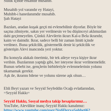
Sülük içinde erkandır musahib.
Musahib yol varandır ey Hatayi,
Muhibb-i hanedanımdır musahib.
Şah Hatayi
makamı.
Bazıları, aradan kuşak geçti mi evlenebilinir diyorlar. Böyle bir
akamı.
saçma zihniyete, sakın yer verilmesin ve bu düşünceyi aklımızdan
dahi geçirmeyelim. Çünkü Alevilerin ikrarı Kal-u Bela ikrarıdır,
kaim ve daimdir. Ikrar, sadece belli bir zaman limiti içinde
verilmez. Buna şekilcilik, göstermelik denir ki şekilcilik ve
gösterişin Alevi inancında yeri yoktur.
Bu konuyla alakalı önerimiz, bir tek aileye veya kişiye ikrar
ra yapılan pratik ritueller…
verilsin. Bazılarının yaptığı gibi, her isteyene ikrar verilmemelidir.
Bunun sebebi ise, gençlerin birbirleriyle evlenmelerinin yolunu
tıkamamak gerekir.
okunan Gülbenk…
Aşk ile, ikrarını bilene ve yolunu sürene aşk olsun…
Ehli Beyt yazarı ve Seyyid Seyfeddin Ocağı evlatlarından,
=Seyyid Hakkı=
Seyyid Hakkı, Sosyal medya takip hesaplarımız…
zan ayı
YouTube, Alevilikte inanç-Seyyid Hakkı kanalımız:
https://www.youtube.com/user/YediDeryaSohbeti62