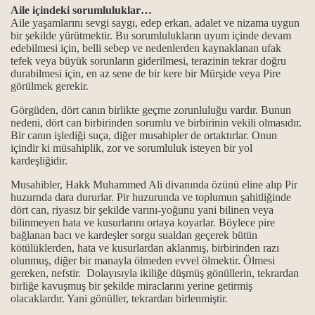
Aile içindeki sorumluluklar…
Aile yaşamlarını sevgi saygı, edep erkan, adalet ve nizama uygun
datı…
bir şekilde yürütmektir. Bu sorumlulukların uyum içinde devam
edebilmesi için, belli sebep ve nedenlerden kaynaklanan ufak
üfredatı…
tefek veya büyük sorunların giderilmesi, terazinin tekrar doğru
durabilmesi için, en az sene de bir kere bir Mürşide veya Pire
görülmek gerekir.
nkler…
Görgüden, dört canın birlikte geçme zorunluluğu vardır. Bunun
rsiye ve Deyişler...
nedeni, dört can birbirinden sorumlu ve birbirinin vekili olmasıdır.
Bir canın işlediği suça, diğer musahipler de ortaktırlar. Onun
atı…
içindir ki müsahiplik, zor ve sorumluluk isteyen bir yol
kardeşliğidir.
bilgi…
Musahibler, Hakk Muhammed Ali divanında özünü eline alıp Pir
huzurnda dara dururlar. Pir huzurunda ve toplumun şahitliğinde
dört can, riyasız bir şekilde varını-yoğunu yani bilinen veya
bilinmeyen hata ve kusurlarını ortaya koyarlar. Böylece pire
bağlanan bacı ve kardeşler sorgu sualdan geçerek bütün
ı – Genel bilgi...
kötülüklerden, hata ve kusurlardan aklanmış, birbirinden razı
olunmuş, diğer bir manayla ölmeden evvel ölmektir. Ölmesi
i…
gereken, nefstir. Dolayısıyla ikiliğe düşmüş gönüllerin, tekrardan
birliğe kavuşmuş bir şekilde miraclarını yerine getirmiş
tı…
olacaklardır. Yani gönüller, tekrardan birlenmiştir.