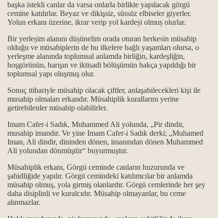
başka istekli canlar da varsa onlarla birlikte yapılacak görgü
cemine katılırlar. Beyaz ve dikişsiz, süssüz elbiseler giyerler.
Yolun erkanı üzerine, ikrar verip yol kardeși olmuș olurlar.
Bir yerleșim alanını düșünelim orada oturan herkesin müsahip
olduğu ve müsahiplerin de bu ilkelere bağlı yaşamları olursa, o
yerleşme alanında toplumsal anlamda birliğin, kardeşliğin,
hoşgörünün, barışın ve iktisadi bölüşümün hakça yapıldığı bir
toplumsal yapı oluşmuş olur.
Sonuç itibariyle müsahip olacak çiftler, anlaşabilecekleri kişi ile
musahip olmaları erkandır. Müsahiplik kurallarını yerine
getirebilenler müsahip olabilirler.
Imam Cafer-i Sadık, Muhammed Ali yolunda, „Pir dindir,
musahip imandır. Ve yine Imam Cafer-i Sadık derki; „Muhamed
Iman, Ali dindir, dininden dönen, imanından dönen Muhammed
Ali yolundan dönmüştür“ buyurmuştur.
Müsahiplik erkanı, Görgü ceminde canların huzurunda ve
şahidliğide yapılır. Görgü cemindeki katılımcılar bir anlamda
müsahip olmuş, yola girmiş olanlardır. Görgü cemlerinde her şey
daha disiplinli ve kuralcıdır. Müsahip olmayanlar, bu ceme
alınmazlar.