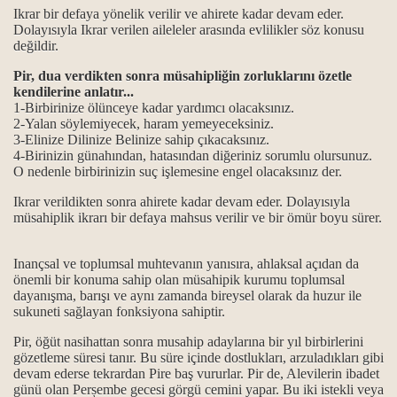
Ikrar bir defaya yönelik verilir ve ahirete kadar devam eder.
Dolayısıyla Ikrar verilen aileleler arasında evlilikler söz konusu
değildir.
Pir, dua verdikten sonra müsahipliğin zorluklarını özetle
kendilerine anlatır...
1-Birbirinize ölünceye kadar yardımcı olacaksınız.
2-Yalan söylemiyecek, haram yemeyeceksiniz.
3-Elinize Dilinize Belinize sahip çıkacaksınız.
4-Birinizin günahından, hatasından diğeriniz sorumlu olursunuz.
O nedenle birbirinizin suç işlemesine engel olacaksınız der.
rı
Ikrar verildikten sonra ahirete kadar devam eder. Dolayısıyla
müsahiplik ikrarı bir defaya mahsus verilir ve bir ömür boyu sürer.
Inançsal ve toplumsal muhtevanın yanısıra, ahlaksal açıdan da
önemli bir konuma sahip olan müsahipik kurumu toplumsal
dayanışma, barışı ve aynı zamanda bireysel olarak da huzur ile
sukuneti sağlayan fonksiyona sahiptir.
Pir, öğüt nasihattan sonra musahip adaylarına bir yıl birbirlerini
gözetleme süresi tanır. Bu süre içinde dostlukları, arzuladıkları gibi
devam ederse tekrardan Pire baş vururlar. Pir de, Alevilerin ibadet
günü olan Perșembe gecesi görgü cemini yapar. Bu iki istekli veya