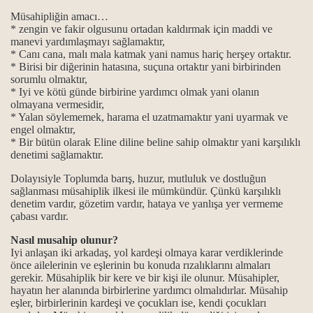
, kimden kaldı ve Hz.Muhammed Mustafa ile Şahı Merdan Ali‘ni
Müsahipliğin amacı…
* zengin ve fakir olgusunu ortadan kaldırmak için maddi ve
sıl müsahip olunur?
manevi yardımlaşmayı sağlamaktır,
* Canı cana, malı mala katmak yani namus hariç herşey ortaktır.
* Birisi bir diğerinin hatasına, suçuna ortaktır yani birbirinden
sorumlu olmaktır,
* Iyi ve kötü günde birbirine yardımcı olmak yani olanın
olmayana vermesidir,
* Yalan söylememek, harama el uzatmamaktır yani uyarmak ve
engel olmaktır,
* Bir bütün olarak Eline diline beline sahip olmaktır yani karşılıklı
denetimi sağlamaktır.
Dolayısiyle Toplumda barış, huzur, mutluluk ve dostluğun
makamı.
sağlanması müsahiplik ilkesi ile mümkündür. Çünkü karşılıklı
denetim vardır, gözetim vardır, hataya ve yanlışa yer vermeme
çabası vardır.
mı.
Nasıl musahip olunur?
Iyi anlaşan iki arkadaş, yol kardeşi olmaya karar verdiklerinde
önce ailelerinin ve eşlerinin bu konuda rızalıklarını almaları
kamı.
gerekir. Müsahiplik bir kere ve bir kişi ile olunur. Müsahipler,
hayatın her alanında birbirlerine yardımcı olmalıdırlar. Müsahip
eşler, birbirlerinin kardeşi ve çocukları ise, kendi çocukları
kamı.