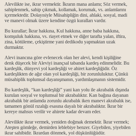
Alevilikte ise, ikrar vermektir. İkrarın mana anlamı; Söz vermek,
sahiplenmek, sahip çıkmak, kollamak, korumak, vs. anlamlarını
datı…
içermektedir. Dolayısiyle Müsahipliğin dini, ahlaki, sosyal, madi
ve manevi olmak üzere kendine özgü kuralları vardır.
üfredatı…
Bu kurallar; İkrar hakkına, Kul hakkına, anne baba hakkına,
komşuluk hakkına, vs. riayet etmek ve diğer tarafta yalan, iftira,
nkler…
zina, kötüleme, çekiştirme yani dedikodu yapmaktan uzak
durmaktır.
rsiye ve Deyişler...
Alevi inancına göre evlenecek olan her alevi, kendi kişiliğine
denk düşecek bir Aleviyi inançsal tabanda kardeş edinmelidir. Bu
atı…
kardeşlik, dünyevi yol kardeşliği ve ahiret kardeşliğidir. Öz
kardeşlikten de ağır olan yol kardeşliği, bir zorunluluktur. Çünkü
bilgi…
müsahiplik toplumsal dayanışmanın, yardımlaşmanın sistemidir.
Bu kardeşlik, “kan kardeşliği” yani kan yolu ile akrabalık dışında
kurulan sosyal ve toplumsal bir akrabalıktır. Kan bağına dayanan
akrabalık bir anlamda zorunlu akrabalık iken manevi akrabalık ise,
ı – Genel bilgi...
tamamen gönül rızalığı esasına dayalı bir akrabalıktır. İkrar bir
kereye mahsus verilir ve ahirete kadar devam eder.
i…
Alevilikte ikrar vermek, yeniden doğmak demektir. İkrar vermek;
Ateşten gömleğe, demirden leblebiye benzer. Giyebilen, yiyebilen
tı…
ikrar sahibidir. Ikrardan dönmek, yol düşkünlüğüdür.