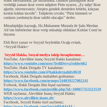
Hakk meydanında, pir huzurunda, canların şahitliğinde ikrar
Bücher
verildiği zaman ikrar veren taliplere Pirin uyarısı; „Ey talip! Ikrar
ağırdır, süremezsiniz; Ateşten gömlek demirden leblebi, kılıçtan
keskin kıldan incedir”. Taliplerin cevabı; “Pirin himmeti ve
canların yardımıyla ikrar sahibi olacağız” derler.
Müsahipliğin kaynağı, Hz.Muhamme Mustafa ile Şahı Merdan
Ali’nin birbirlerine ikrar verip müsahip oldukları Kırklar Cemi’ne
dayanır.
Ehli Beyt yazarı ve Seyyid Seyfeddin Ocağı evladı,
=Seyyid Hakkı=
Seyyid Hakkı, Sosyal medya takip hesaplarımız…
YouTube, Alevilikte inanç-Seyyid Hakkı kanalımız:
https://www.youtube.com/user/YediDeryaSohbeti62
YouTube, Hakk Dergahı TV kanalımız:
https://www.youtube.com/@hakkdergahitv8618
Facebook, Hakk Dergahı muhabbet grubumuz:
https://www.facebook.com/groups/244039227002241
Fcebook, Hakk Dergahı Ilim Irşad sayfamız;
https://www.facebook.com/profile.php?id=100057353323519
WEB sayfamız, Alevilikte Inanç-Seyyid Hakkı;
https://www.alevilikte-inanc.de/
Facebook, Seyyid Hakkı özel sayfamız;
https://www.facebook.com/SeyyidHakkiAL/