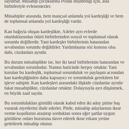
sayılırlar. Müsahip çocuklarına evlilik düșmediği için, asla
birbirleriyle evlenemezler.
Müsahipler arasında, hem inançsal anlamda yol kardeşliği ve hem
de toplumsal anlamda yol kardeşliği vardır.
makamı.
Kan bağıyla oluşan kardeşlikte, Aileler ayrı evlerde
akamı.
oturduklarından ötürü birbirlerinden sosyal ve toplumsal olarak
sorumlu değillerdir. Yani kardeşler birbirlerinin hatasından
sevabından sorumlu değildirler. Yardımlașma söz konusu olsa
dahi, cüzdanları ayrıdır.
Bu durum müsahiplikte ise, her iki taraf birbirlerinin hatasından ve
sevabından sorumludur. Namus haricinde herşey ortaktır. Yani
ra yapılan pratik ritueller…
kurulan bu kardeşlik, toplumsal sorumluluk ve paylaşım acısından
kan kardeşliğinden daha kapsayıcı ve sorumluluk gerektiren bir
işleve sahiptir. Kan kardeşleri arasındaki ilişkide cüzdanlar ayrıdır
okunan Gülbenk…
fakat musahiplikte, cüzdanlar ortaktır. Dolayısıyla ayrı düşünmek,
en büyük zaaf sayılır.
Bu sorumlulukları gönüllü olarak kabul eden iki aday pirine baş
vurarak niyetlerini ifade ederler. Pirde, müsahip adaylarının ikrar
verme koşullarını araștırıp sorduktan sonra eğer şartlar uygun
görülürse onları huzuruna davet ederek ikrar erkanı yerine
zan ayı
getirilerek müsahip olunur.