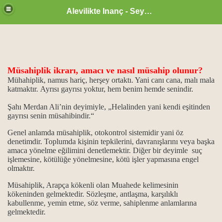
Alevilikte Inanç - Seyyid Hakkı
Müsahiplik ikrarı, amacı ve nasıl müsahip olunur?
Mühahiplik, namus hariç, herşey ortaktı. Yani canı cana, malı mala
katmaktır. Ayrısı gayrısı yoktur, hem benim hemde senindir.
Şahı Merdan Ali’nin deyimiyle, „Helalinden yani kendi eşitinden
gayrısı senin müsahibindir.“
Genel anlamda müsahiplik, otokontrol sistemidir yani öz
atı...
denetimdir. Toplumda kişinin tepkilerini, davranışlarını veya başka
amaca yönelme eğilimini denetlemektir. Diğer bir deyimle suç
lar ve görevleri
işlemesine, kötülüğe yönelmesine, kötü işler yapmasına engel
olmaktır.
edatı...
Müsahiplik, Arapça kökenli olan Muahede kelimesinin
kökeninden gelmektedir. Sözleşme, antlaşma, karşılıklı
 anlamı...
kabullenme, yemin etme, söz verme, sahiplenme anlamlarına
gelmektedir.