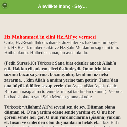
Alevilikte Inanç - Seyyid Hakkı
Hz.Muhammed´in elini Hz.Ali´ye vermesi
Orda, Hz.Resulullah dücihanda düzettiler ki, hakkın emir böyle
idi. Hz.Resul, minbere çıktı ve Hz.Şahı Merdan´ın sağ elini tutu.
Hutbe okudu. Hutbeden sonar, bu ayeti okudu.
(Fetih Süresi-10)
Türkçesi:
Sana
biat edenler ancak Allah´a
etti. Hakkın eli onların elleri üstündeydi. Onun için kim
sözünü bozarsa yarına, bozmuş olur, kendinin öz nefsi
zararına… kim Allah´a andını yerine tam getirir, Tanrı´dan
ona büyük ödüller, sevap verir
. (bu Ayete «Biat Ayeti» denir.
Bir canın nasip
alma
töreninde mürşit tarafından okunur). Ve orda
bu hadisi okudu yani Şahı Merdan şanına okudu:
zan ayı
Türkçesi;
“Allahım! Ali´yi seveni sen de sev. Düşman olana
düşman ol. O´na yardım edene sende yardım et. O´nu hor
göreni sende hor gör. O´nun yardımcılarına (Şiasına) yardım
et. Insan ve cinlerden olan düşmanlarını helak et..“
bizi Ehl-i