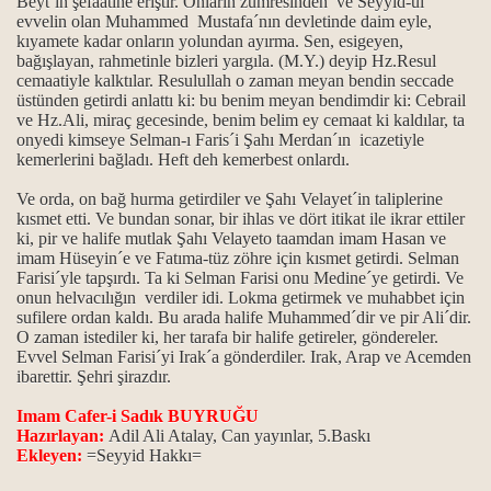
Beyt´in şefaatine eriştir. Onların zümresinden ve Seyyid-ül
evvelin olan Muhammed Mustafa´nın devletinde daim eyle,
kıyamete kadar onların yolundan ayırma. Sen, esigeyen,
bağışlayan, rahmetinle bizleri yargıla. (M.Y.) deyip Hz.Resul
cemaatiyle kalktılar. Resulullah o zaman meyan bendin seccade
üstünden getirdi anlattı ki: bu benim meyan bendimdir ki: Cebrail
ve Hz.Ali, miraç gecesinde, benim belim ey cemaat ki kaldılar, ta
onyedi kimseye Selman-ı Faris´i Şahı Merdan´ın icazetiyle
kemerlerini bağladı. Heft deh kemerbest onlardı.
rı
Ve orda, on bağ hurma getirdiler ve Şahı Velayet´in taliplerine
kısmet etti. Ve bundan sonar, bir ihlas ve dört itikat ile ikrar ettiler
ki, pir ve halife mutlak Şahı Velayeto taamdan imam Hasan ve
imam Hüseyin´e ve Fatıma-tüz zöhre için kısmet getirdi. Selman
Farisi´yle tapşırdı. Ta ki Selman Farisi onu Medine´ye getirdi. Ve
onun helvacılığın verdiler idi. Lokma getirmek ve muhabbet için
sufilere ordan kaldı. Bu arada halife Muhammed´dir ve pir Ali´dir.
O zaman istediler ki, her tarafa bir halife getireler, göndereler.
Evvel Selman Farisi´yi Irak´a gönderdiler. Irak, Arap ve Acemden
ibarettir. Şehri şirazdır.
Imam Cafer-i Sadık BUYRUĞU
Hazırlayan:
Adil Ali Atalay, Can yayınlar, 5.Baskı
Ekleyen:
=Seyyid Hakkı=