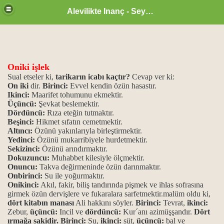
Alevilikte Inanç - Seyyid Hakkı
Oniki işlek
Sual etseler ki,
tarikarın icabı kaçtır?
Cevap ver ki:
On iki
dir.
Birinci:
Evvel kendin özün hasastır.
Ikinci:
Maarifet tohumunu ekmektir.
Üçüncü:
Şevkat beslemektir.
Dördüncü:
Rıza eteğin tutmaktır.
Beşinci:
Hikmet sıfatın cemetmektir.
Altıncı:
Özünü yakınlarıyla birleştirmektir.
Yedinci:
Özünü mukarribiyele hurdetmektir.
Sekizinci:
Özünü arındırmaktır.
Dokuzuncu:
Muhabbet kilesiyle ölçmektir.
Onuncu:
Takva değirmeninde özün darınmaktır.
Onbirinci:
Su ile yoğurmaktır.
zan ayı
Onikinci:
Akıl, fakir, biliş tandırında pişmek ve ihlas sofrasına
girmek özün dervişlere ve fukaralara sarfetmektir.malüm oldu ki,
dört kitabın manası
Ali hakkını söyler.
Birinci:
Tevrat,
ikinci:
Zebur,
üçüncü:
Incil ve
dördüncü:
Kur´anı azimüşşandır.
Dört
ırmağa sakidir.
Birinci:
Su,
ikinci:
süt,
üçüncü:
bal ve