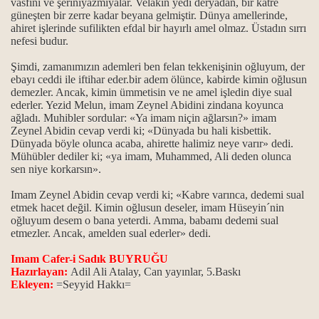
vasfını ve şeriniyazmıyalar. Velakin yedi deryadan, bir katre
güneşten bir zerre kadar beyana gelmiştir. Dünya amellerinde,
ahiret işlerinde sufilikten efdal bir hayırlı amel olmaz. Üstadın sırrı
nefesi budur.
Şimdi, zamanımızın ademleri ben felan tekkenişinin oğluyum, der
ebayı ceddi ile iftihar eder.bir adem ölünce, kabirde kimin oğlusun
demezler. Ancak, kimin ümmetisin ve ne amel işledin diye sual
ederler. Yezid Melun, imam Zeynel Abidini zindana koyunca
ağladı. Muhibler sordular: «Ya imam niçin ağlarsın?» imam
rı
Zeynel Abidin cevap verdi ki; «Dünyada bu hali kisbettik.
Dünyada böyle olunca acaba, ahirette halimiz neye varır» dedi.
Mühübler dediler ki; «ya imam, Muhammed, Ali deden olunca
sen niye korkarsın».
Imam Zeynel Abidin cevap verdi ki; «Kabre varınca, dedemi sual
etmek hacet değil.
Kimin oğlusun deseler, imam Hüseyin´nin
oğluyum desem o bana yeterdi. Amma, babamı dedemi sual
etmezler. Ancak, amelden sual ederler» dedi.
Imam Cafer-i Sadık BUYRUĞU
Hazırlayan:
Adil Ali Atalay, Can yayınlar, 5.Baskı
Ekleyen:
=Seyyid Hakkı=