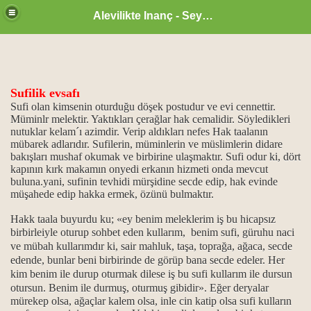
Alevilikte Inanç - Seyyid Hakkı
Sufilik evsafı
Sufi olan kimsenin oturduğu döşek postudur ve evi cennettir.
Müminlr melektir. Yaktıkları çerağlar hak cemalidir. Söyledikleri
nutuklar kelam´ı azimdir. Verip aldıkları nefes Hak taalanın
mübarek adlarıdır. Sufilerin, müminlerin ve müslimlerin didare
bakışları mushaf okumak ve birbirine ulaşmaktır. Sufi odur ki, dört
kapının kırk makamın onyedi erkanın hizmeti onda mevcut
buluna.yani, sufinin tevhidi mürşidine secde edip, hak evinde
müşahede edip hakka ermek, özünü bulmaktır.
Hakk taala buyurdu ku;
«
ey benim meleklerim iş bu hicapsız
birbirleiyle oturup sohbet
eden
kullarım, benim sufi, güruhu naci
ve mübah kullarımdır ki, sair mahluk, taşa, toprağa, ağaca, secde
zan ayı
edende, bunlar beni birbirinde de görüp bana secde edeler. Her
kim benim ile durup oturmak dilese iş bu sufi kullarım ile dursun
otursun. Benim ile durmuş, oturmuş gibidir».
Eğer
deryalar
mürekep olsa, ağaçlar kalem olsa, inle cin katip olsa sufi kulların