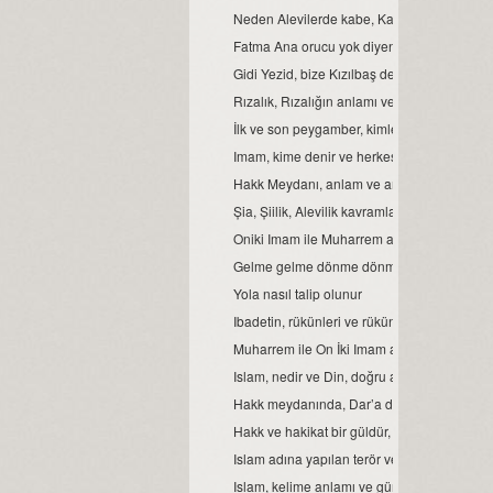
Neden Alevilerde kabe, Kamil-i Insan’dır?
Fatma Ana orucu yok diyenlere, cevabımı
Gidi Yezid, bize Kızılbaş demiş...
Rızalık, Rızalığın anlamı ve türleri…
İlk ve son peygamber, kimlerdir?
Imam, kime denir ve herkes, imam olabilir 
Hakk Meydanı, anlam ve amacı.
Șia, Șiilik, Alevilik kavramları ve manaları…
Oniki Imam ile Muharrem ayı, matem ve oru
Gelme gelme dönme dönme, gelenin malı d
Yola nasıl talip olunur
Ibadetin, rükünleri ve rükün manaları...
Muharrem ile On İki Imam ayları arasındaki 
Islam, nedir ve Din, doğru algılanmayınca ne
Hakk meydanında, Dar’a durmak…
Hakk ve hakikat bir güldür, cevri cefası ise g
Islam adına yapılan terör ve şiddetin, islaml
Islam, kelime anlamı ve günümüzde, müslü