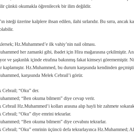
ilir çünkü okumakla öğrenilecek bir ilim değildir.
arı
ın isteği üzerine kalplere ihsan edilen, ilahi sırlarıdır. Bu sırra, ancak 
olabilir.
lersek; Hz.Muhammed’e ilk vahiy’nin nail olması.
hammed her zamanki gibi, ibadet için Hira mağarasına çekilmiştir. Ansı
ıyor ve şaşkınlık içinde etrafına bakınmış fakat kimseyi görememiştir.
Ni
ur kaplamıştır. Hz.Muhammed, bu durum karşısında kendinden geçmiştir
hammed, karşısında Melek Cebrail’i görür.
 Cebrail; “Oku” der.
emi…
uhammed; “Ben okuma bilmem” diye cevap verir.
ir...
 Cebrail Hz.Muhammed’i kolları arasına alıp hayli bir zahmete sokarak, 
 Cebrail; “Oku” diye emrini tekrarlar.
hammed; “Ben okuma bilmem” diye cevabını tekrarlar.
 Cebrail; “Oku” emrinin üçüncü defa tekrarlayınca Hz.Muhammed; Alak