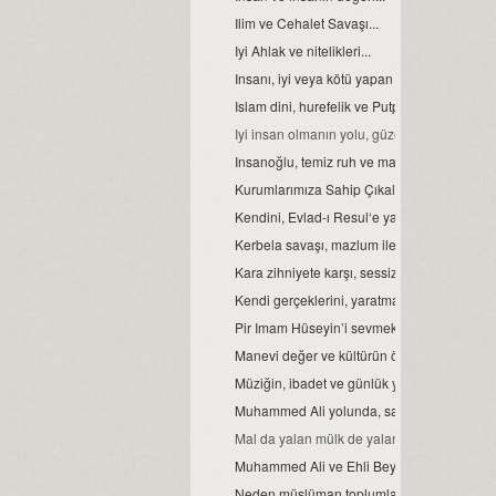
Ilim ve Cehalet Savaşı...
Iyi Ahlak ve nitelikleri...
Insanı, iyi veya kötü yapan etkenler...
Islam dini, hurefelik ve Putperestlik…
Iyi insan olmanın yolu, güzel ahlaktan geç
Insanoğlu, temiz ruh ve masum karekterle
Kurumlarımıza Sahip Çıkalım...
Kendini, Evlad-ı Resul‘e yamalayanlar…
Kerbela savaşı, mazlum ile zalimin savaşıdır
Kara zihniyete karşı, sessiz kalma ayağa kal
Kendi gerçeklerini, yaratmaya kalkan ikrarsız
Pir Imam Hüseyin’i sevmek, gönül işidir…
Manevi değer ve kültürün önemi…
Müziğin, ibadet ve günlük yaşamdaki yeri...
Muhammed Ali yolunda, sahiplenme vardı
Mal da yalan mülk de yalan, var biraz da 
Muhammed Ali ve Ehli Beyt sevgisinde bü
Neden müslüman toplumlar perişan, horlanıy