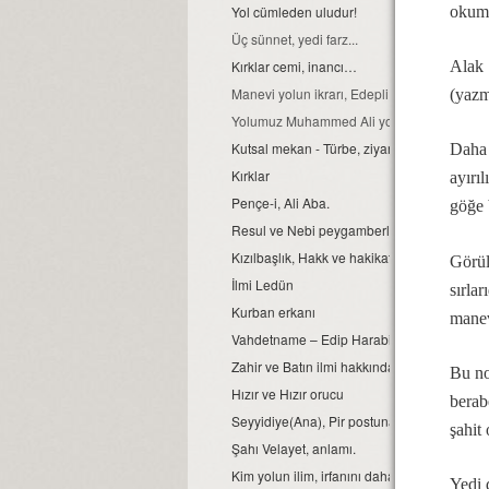
okuma
Yol cümleden uludur!
Üç sünnet, yedi farz...
Alak 
Kırklar cemi, inancı…
Manevi yolun ikrarı, Edepli olmaktır.
(yazm
Yolumuz Muhammed Ali yoludur, başka yol b
Kutsal mekan - Türbe, ziyaretleri.
Daha 
Kırklar
ayırı
Pençe-i, Ali Aba.
göğe 
Resul ve Nebi peygamberler...
Kızılbaşlık, Hakk ve hakikat yolunda; Kan ve c
Görül
İlmi Ledün
sırlar
Kurban erkanı
manev
Vahdetname – Edip Harabi
Zahir ve Batın ilmi hakkında...
Bu no
Hızır ve Hızır orucu
berab
Seyyidiye(Ana), Pir postuna oturabilir mi?
şahit
Şahı Velayet, anlamı.
Kim yolun ilim, irfanını daha iyi biliyor?
Yedi 