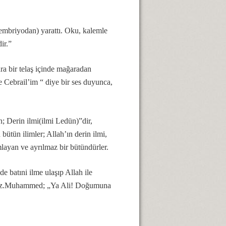
(embriyodan) yarattı. Oku, kalemle
dir.”
a bir telaş içinde mağaradan
 Cebrail’im “ diye bir ses duyunca,
 Derin ilmi(ilmi Ledün)”dir,
un bütün ilimler; Allah’ın derin ilmi,
amlayan ve ayrılmaz bir bütündürler.
e batıni ilme ulaşıp Allah ile
ili Hz.Muhammed; „Ya Ali! Doğumuna