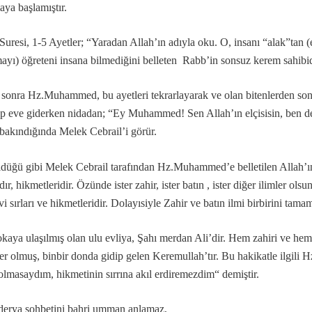
ya başlamıştır.
Suresi, 1-5 Ayetler; “Yaradan Allah’ın adıyla oku. O, insanı “alak”tan 
ayı) öğreteni insana bilmediğini belleten Rabb’in sonsuz kerem sahibi
ilmeyiz...
sonra Hz.Muhammed, bu ayetleri tekrarlayarak ve olan bitenlerden sonr
lıp eve giderken nidadan; “Ey Muhammed! Sen Allah’ın elçisisin, ben de
bakındığında Melek Cebrail’i görür.
an ile, verilen ikrardır...
düğü gibi Melek Cebrail tarafından Hz.Muhammed’e belletilen Allah’ın;
ıdır, hikmetleridir. Özünde ister zahir, ister batın , ister diğer ilimler ols
i sırları ve hikmetleridir. Dolayısiyle Zahir ve batın ilmi birbirini tam
kaya ulaşılmış olan ulu evliya, Şahı merdan Ali’dir. Hem zahiri ve hemd
er olmuş, binbir donda gidip gelen Keremullah’tır. Bu hakikatle ilg
 olmasaydım, hikmetinin sırrına akıl erdiremezdim“ demiştir.
derya sohbetini bahri umman anlamaz,