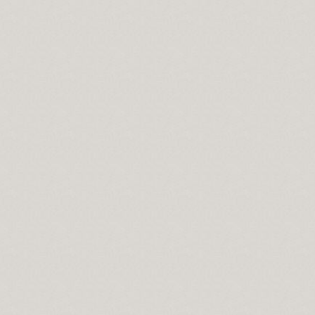
an, hal ehli olandır…
saldırı…