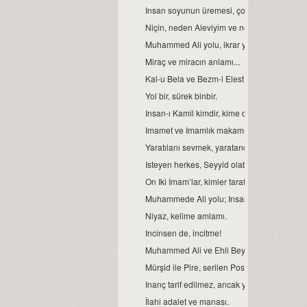
Insan soyunun üremesi, çoğalması.
Niçin, neden Aleviyim ve neden hor görül
Muhammed Ali yolu, ikrar yoludur. Ikrar ver
Miraç ve miracın anlamı...
Kal-u Bela ve Bezm-i Elest
Yol bir, sürek binbir.
Insan-ı Kamil kimdir, kime denir?
Imamet ve Imamlık makamı...
Yaratılanı sevmek, yaratandan ötürü...
Isteyen herkes, Seyyid olabilir mi?
On Iki Imam’lar, kimler tarafından şehit edild
Muhammede Ali yolu; Insanlığın, birlik ve be
Niyaz, kelime amlamı.
Incinsen de, incitme!
Muhammed Ali ve Ehli Beyt’ine, dua ile sela
Mürşid ile Pire, serilen Postun anlamı...
Inanç tarif edilmez, ancak yaşanır...
İlahi adalet ve manası.