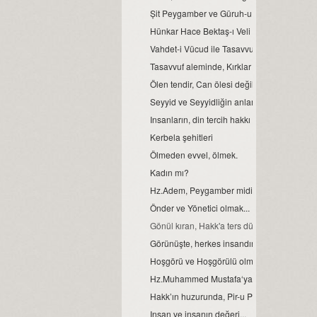
Șit Peygamber ve Güruh-u Naci toplumu...
Hünkar Hace Bektaş-ı Veli ismi ve anlamı.
Vahdet-i Vücud ile Tasavvuf bilgi teorisi...
Tasavvuf aleminde, Kırklar Meclisi…
Ölen tendir, Can ölesi değildir…
Seyyid ve Seyyidliğin anlamı.
Insanların, din tercih hakkı var mıdır?
Kerbela şehitleri
Ölmeden evvel, ölmek.
Kadın mı?
Hz.Adem, Peygamber midir?
Önder ve Yönetici olmak...
Gönül kıran, Hakk'a ters düşer...
Görünüşte, herkes insandır fakat gerçek ins
Hoşgörü ve Hoşgörülü olmak…
Hz.Muhammed Mustafa‘ya ve Islam dinine 
Hakk’ın huzurunda, Pir-u Pak olmak…
Insan ve insanın değeri...