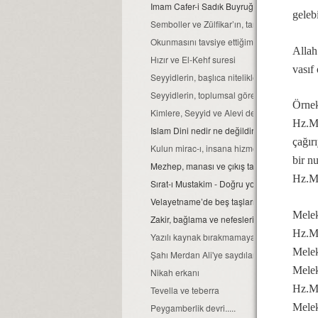
Imam Cafer-i Sadık Buyruğu'nun önemi
geleb
Semboller ve Zülfikar’ın, tarihsel işlevi...
Okunmasını tavsiye ettiğimiz Alevi din kitapl
Allah’
Hızır ve El-Kehf suresi
vasıf 
Seyyidlerin, başlıca nitelikleri.
Seyyidlerin, toplumsal görevleri...
Örnek
Kimlere, Seyyid ve Alevi denir?
Hz.Mu
Islam Dini nedir ne değildir?
çağır
Kulun mirac-ı, insana hizmettir...
bir n
Mezhep, manası ve çıkış tarihi...
Hz.Mu
Sırat-ı Mustakim - Doğru yol...
Velayetname’de beş taşların şahitliği
Melek
Zakir, bağlama ve nefeslerin, anlam ile ön
Hz.M
Yazılı kaynak bırakmamaya özen gösterilmişt
Melek
Şahı Merdan Ali'ye saydılar bizi...
Melek
Nikah erkanı
Hz.Mu
Tevella ve teberra
Melek
Peygamberlik devri.....