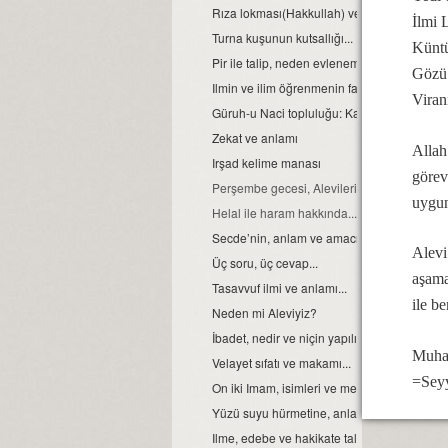
Rıza lokması(Hakkullah) ve anlamı.
İlmi 
Turna kuşunun kutsallığı...
Küntü
Pir ile talip, neden evlenemezler?
Gözü 
Ilmin ve ilim öğrenmenin faydası...
Viran
Güruh-u Naci topluluğu: Kavramsal ve Tar
Zekat ve anlamı
Allah
Irşad kelime manası
görev
Perşembe gecesi, Alevilerin cem gecesidir..
uygun
Helal ile haram hakkında...
Secde’nin, anlam ve amacı.
Alevi
Üç soru, üç cevap...
aşama
Tasavvuf ilmi ve anlamı...
ile b
Neden mi Aleviyiz?
İbadet, nedir ve niçin yapılır?
Muham
Velayet sıfatı ve makamı...
=Sey
On iki Imam, isimleri ve mezarlarının yerleri.
Yüzü suyu hürmetine, anlamı...
Ilme, edebe ve hakikate talip olalım.