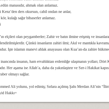
Ledün manasıdır, ahmak olan anlamaz.
 Kenz’den ders okursun, cahil ondan ne anlar,
kör, kulağı sağır bibaserler anlamaz.
i
ihsel konumu
’ın elçileri olan peygamberler; Zahir ve batın ilmine erişmiş ve insanlara 
lendirilmişlerdir. Çünkü insanların zahiri ilmi; Akıl ve mantıkla kavram
.
dur. Işte islamın manevi ahlak anayasası olan Kua’an-da zahire hükme
 inancında insanın, ham ervahlıktan erdemliğe ulaşmanın yolları; Dört
dır. Her aşama ise Allah’a, daha da yakınlaştırır ve Sırr-i Hakikat kapıs
eraber olmayı sağlar.
med Ali yolunu, yol edimiş; Sırlara açılmış Şahı Merdan Ali’nin “İlim
yid Hakkı=