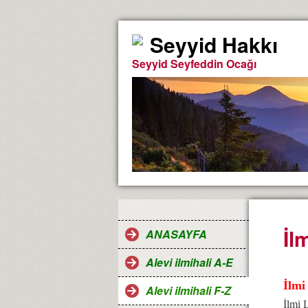
Seyyid Hakkı
Seyyid Seyfeddin Ocağı
İl
ANASAYFA
Alevi ilmihali A-E
İlmi
Alevi ilmihali F-Z
İlmi 