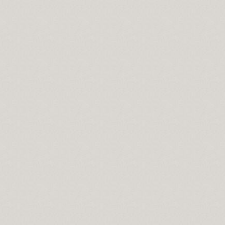
er…
 doğar…
...
k...
lar...
r…
sen oyalan…
tünleşelim…
or, şiddet ve terör unsuru görülüyor?