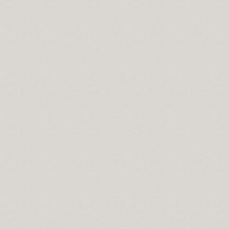
düm?
ilmeden, Alevi olunmaz...
iler?
raberliğin yoludur.
m olsun...