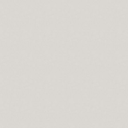
z…
mi?
ç erkanı
önenin canı manası.
fark, nedir?
ler olabilir?
ülün dikenidir.
a alakası ve yeri varmıdır?
man ülkelerde yaşanan islam...