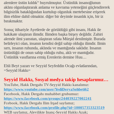
alemlere üstün kıldık“ buyrulmuştur. Üstünlük insanoğlunun
aklını olgunlaştırarak anlama ve kavrama yeteneğini güçlendirerek
bilgisizlik bataklığından kurtulup olgunluk mertebesine erişerek
ilim ehline dahil olmaktır. diğer bir deyimle insanlık için, bir iz
bırakmaktır.
Sonuç itibariyle Ayetlerde de görüldüğü gibi insanı, Hakk ile
hakikate ulaştıran ilimdir. Ilimden başka birşey değildir. Zahiri
alemde ilmi yansıtan, ulaştıran sıfata Mürşid denilmiştir. Burada
belirleyici olan, insanın kendisi değil sahip olduğu ilimdir. Ilmin
ktır.
sırrı, insanın ruhunda, aklında ve mantığında saklıdır. Insanın
üstünlüğü de onun sahip olduğu ruhu, aklı ve mantığıdır.
Üstünlük vasıflarına ermiş Erenlerin demine Huu…
 başka yol bilmeyiz...
Ehli Beyt yazarı ve Seyyid Seyfeddin Ocağı evlatlarından,
i.
=Seyyid Hakkı=
Seyyid Hakkı, Sosyal medya takip hesaplarımız…
YouTube, Hakk Dergahı TV-Seyyid Hakkı kanalımız:
https://www.youtube.com/user/YediDeryaSohbeti62
Facebook, Hakk Dergahı muhabbet grubumuz:
https://www.facebook.com/groups/244039227002241
Fcebook, Hakk Dergahı Ilim Irşad sayfamız;
https://www.facebook.com/profile.php?id=100057353323519
nda; Kan ve can ile, verilen ikrardır...
WEB sayfamız, Alevilikte Inanç-Seyyid Hakkı Azak;