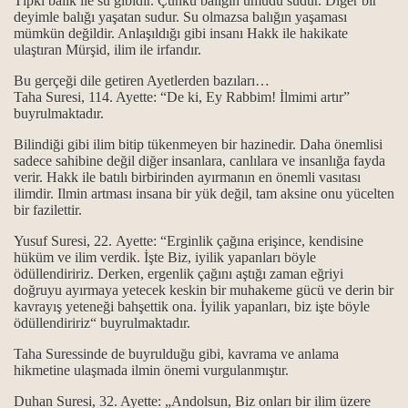
Tıpkı balık ile su gibidir. Çünkü balığın umudu sudur.
Diğer bir
deyimle balığı yaşatan sudur. Su olmazsa balığın yaşaması
mümkün değildir. Anlaşıldığı gibi insanı Hakk ile hakikate
ulaştıran Mürşid, ilim ile irfandır.
.
Bu gerçeği dile getiren Ayetlerden bazıları…
Taha Suresi, 114. Ayette: “De ki, Ey Rabbim! İlmimi artır”
buyrulmaktadır.
.
Bilindiği gibi ilim bitip tükenmeyen bir hazinedir. Daha önemlisi
sadece sahibine değil diğer insanlara, canlılara ve insanlığa fayda
verir. Hakk ile batılı birbirinden ayırmanın en önemli vasıtası
itliği
ilimdir. Ilmin artması insana bir yük değil, tam aksine onu yücelten
bir fazilettir.
anlam ile önemi…
Yusuf Suresi, 22.
Ayette: “Erginlik çağına erişince, kendisine
hüküm ve ilim verdik. İşte Biz, iyilik yapanları böyle
gösterilmiştir...
ödüllendiririz. Derken, ergenlik çağını aştığı zaman eğriyi
doğruyu ayırmaya yetecek keskin bir muhakeme gücü ve derin bir
..
kavrayış yeteneği bahşettik ona. İyilik yapanları, biz işte böyle
ödüllendiririz“ buyrulmaktadır.
Taha Suressinde de buyrulduğu gibi, kavrama ve anlama
hikmetine ulaşmada ilmin önemi vurgulanmıştır.
Duhan Suresi, 32. Ayette: „Andolsun, Biz onları bir ilim üzere