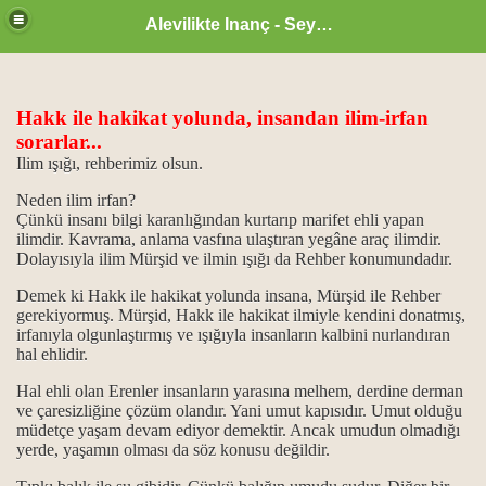
Alevilikte Inanç - Seyyid Hakkı
Hakk ile hakikat yolunda, insandan ilim-irfan
sorarlar...
Ilim ışığı, rehberimiz olsun.
Neden ilim irfan?
un önemi
Çünkü insanı bilgi karanlığından kurtarıp marifet ehli yapan
ilimdir. Kavrama, anlama vasfına ulaştıran yegâne araç ilimdir.
 işlevi...
Dolayısıyla ilim Mürşid ve ilmin ışığı da Rehber konumundadır.
Demek ki Hakk ile hakikat yolunda insana, Mürşid ile Rehber
vi din kitapları
gerekiyormuş. Mürşid, Hakk ile hakikat ilmiyle kendini donatmış,
irfanıyla olgunlaştırmış ve ışığıyla insanların kalbini nurlandıran
hal ehlidir.
Hal ehli olan Erenler insanların yarasına melhem, derdine derman
ve çaresizliğine çözüm olandır. Yani umut kapısıdır. Umut olduğu
müdetçe yaşam devam ediyor demektir. Ancak umudun olmadığı
...
yerde, yaşamın olması da söz konusu değildir.