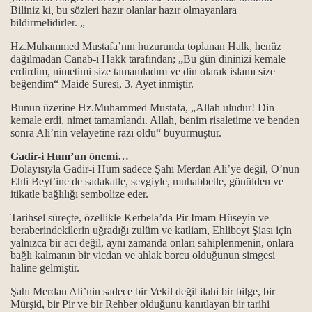
Biliniz ki, bu sözleri hazır olanlar hazır olmayanlara
bildirmelidirler. „
Hz.Muhammed Mustafa’nın huzurunda toplanan Halk, henüz
.
dağılmadan Canab-ı Hakk tarafından; „Bu gün dininizi kemale
erdirdim, nimetimi size tamamladım ve din olarak islamı size
beğendim“ Maide Suresi, 3. Ayet inmiştir.
.
Bunun üzerine Hz.Muhammed Mustafa, „Allah uludur! Din
kemale erdi, nimet tamamlandı. Allah, benim risaletime ve benden
sonra Ali’nin velayetine razı oldu“ buyurmuştur.
itliği
Gadir-i Hum’un önemi…
Dolayısıyla Gadir-i Hum sadece Şahı Merdan Ali’ye değil, O’nun
anlam ile önemi…
Ehli Beyt’ine de sadakatle, sevgiyle, muhabbetle, gönülden ve
itikatle bağlılığı sembolize eder.
gösterilmiştir...
Tarihsel süreçte, özellikle Kerbela’da Pir Imam Hüseyin ve
beraberindekilerin uğradığı zulüm ve katliam, Ehlibeyt Şiası için
..
yalnızca bir acı değil, aynı zamanda onları sahiplenmenin, onlara
bağlı kalmanın bir vicdan ve ahlak borcu olduğunun simgesi
haline gelmiştir.
Şahı Merdan Ali’nin sadece bir Vekil değil ilahi bir bilge, bir
Mürşid, bir Pir ve bir Rehber olduğunu kanıtlayan bir tarihi