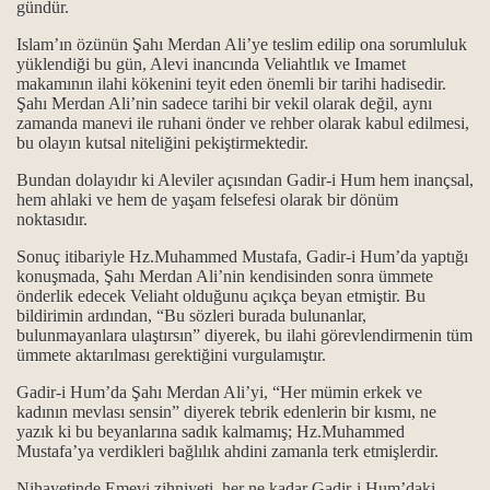
gündür.
Islam’ın özünün Şahı Merdan Ali’ye teslim edilip ona sorumluluk
yüklendiği bu gün, Alevi inancında Veliahtlık ve Imamet
makamının ilahi kökenini teyit eden önemli bir tarihi hadisedir.
Şahı Merdan Ali’nin sadece tarihi bir vekil olarak değil, aynı
zamanda manevi ile ruhani önder ve rehber olarak kabul edilmesi,
bu olayın kutsal niteliğini pekiştirmektedir.
Bundan dolayıdır ki Aleviler açısından Gadir-i Hum hem inançsal,
hem ahlaki ve hem de yaşam felsefesi olarak bir dönüm
ktır.
noktasıdır.
 başka yol bilmeyiz...
Sonuç itibariyle
Hz.Muhammed Mustafa, Gadir-i Hum’da yaptığı
konuşmada, Şahı Merdan Ali’nin kendisinden sonra ümmete
i.
önderlik edecek Veliaht olduğunu açıkça beyan etmiştir. Bu
bildirimin ardından, “Bu sözleri burada bulunanlar,
bulunmayanlara ulaştırsın” diyerek, bu ilahi görevlendirmenin tüm
ümmete aktarılması gerektiğini vurgulamıştır.
Gadir-i Hum’da Şahı Merdan Ali’yi, “Her mümin erkek ve
kadının mevlası sensin” diyerek tebrik edenlerin bir kısmı, ne
yazık ki bu beyanlarına sadık kalmamış; Hz.Muhammed
Mustafa’ya verdikleri bağlılık ahdini zamanla terk etmişlerdir.
nda; Kan ve can ile, verilen ikrardır...
Nihayetinde Emevi zihniyeti, her ne kadar Gadir-i Hum’daki