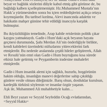
beyat ve bağlılık sözlerini diliyle kabul etmiş gibi görünse de, bu
bağlılığı kalben içselleştirmemiştir. Hz.Muhammed Mustafa’nın
Hakk’a yürümesinden sonra bu içten reddedişlerini açıkça ortaya
koymuşlardır. Bu tarihsel kırılma, Alevi inancında adaletin ve
hakikatin mahşer gününe tehir edildiği inancıyla karşılık
bulmuştur.
Bu ikiyüzlülüğün temelinde, Arap kabile reislerinin politik çıkar
kaygısı yatmaktaydı. Gadir-i Hum’daki açık beyanın hayata
geçmesi durumunda, Şahı Merdan Ali’nin önderliğiyle birlikte,
kendi kabileleri üzerindeki nüfuzlarını yitireceklerini fark
etmişlerdir. Bu nedenle aralarında çeşitli hileler geliştirerek, Allah
ve Resulü’nün emri olan Gadir-i Hum buyruğunu kısa sürede
rabilir mi?
etkisiz hale getirmiş ve Peygamberin iradesine muhalefet
etmişlerdir.
Gadir-i Hum insanlık alemi için sağlıklı, huzurlu, hoşgörünün
hakim olduğu, insanlığın manevi değerlerine sahip çıkıldığı
 biliyor?
günlere vesile olması dileğimizle. Barış olsun, dostluklar kurulsun,
kardeşlik türküsü söylensin ve insanlar özgür yaşasın.
Aşk ile, Muhammed Ali muhabbetiyle kalın…
amı.
Ehli Beyt yazarı ve Seyyid Seyfeddin Ocağı evlatlarından,
=Seyyid Hakkı=