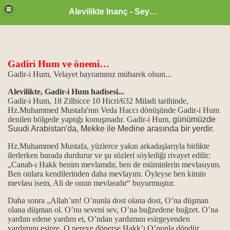
Alevilikte Inanç - Seyyid Hakkı
Gadiri Hum ve önemi…
Gadir-i Hum, Velayet bayramınız mübarek olsun...
Alevilikte, Gadir-i Hum hadisesi...
un önemi
Gadir-i Hum, 18 Zilhicce 10 Hicri/632 Miladi tarihinde,
Hz.Muhammed Mustafa'nın Veda Haccı dönüşünde Gadir-i Hum
denilen bölgede yaptığı konuşmadır. Gadir-i Hum,
günümüzde
 işlevi...
Suudi Arabistan'da, Mekke ile Medine arasında bir yerdir.
vi din kitapları
Hz.Muhammed Mustafa, yüzlerce yakın arkadaşlarıyla birlikte
ilerlerken burada durdurur ve şu sözleri söylediği rivayet edilir:
„Canab-ı Hakk benim mevlamdır, ben de müminlerin mevlasıyım.
Ben onlara kendilerinden daha mevlayım. Öyleyse ben kimin
mevlası isem, Ali de onun mevlasıdır“ buyurmuştur.
Daha sonra „Allah’ım! O’nunla dost olana dost, O’na düşman
...
olana düşman ol. O’nu seveni sev, O’na buğzedene buğzet. O’na
yardım edene yardım et, O’ndan yardımını esirgeyenden
yardımını esirge. O nereye dönerse Hakk’ı O’nunla döndür.