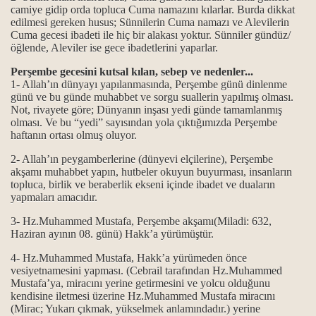
camiye gidip orda topluca Cuma namazını kılarlar. Burda dikkat
edilmesi gereken husus; Sünnilerin Cuma namazı ve Alevilerin
Cuma gecesi ibadeti ile hiç bir alakası yoktur. Sünniler gündüz/
öğlende, Aleviler ise gece ibadetlerini yaparlar.
.
Perşembe gecesini kutsal kılan, sebep ve nedenler...
1- Allah’ın dünyayı yapılanmasında, Perşembe günü dinlenme
.
günü ve bu günde muhabbet ve sorgu suallerin yapılmış olması.
Not, rivayete göre; Dünyanın inşası yedi günde tamamlanmış
olması. Ve bu “yedi” sayısından yola çıktığımızda Perşembe
haftanın ortası olmuş oluyor.
itliği
2- Allah’ın peygamberlerine (dünyevi elçilerine), Perşembe
akşamı muhabbet yapın, hutbeler okuyun buyurması, insanların
anlam ile önemi…
topluca, birlik ve beraberlik ekseni içinde ibadet ve duaların
yapmaları amacıdır.
gösterilmiştir...
3- Hz.Muhammed Mustafa, Perşembe akşamı(Miladi: 632,
Haziran ayının 08. günü) Hakk’a yürümüştür.
..
4- Hz.Muhammed Mustafa, Hakk’a yürümeden önce
vesiyetnamesini yapması. (Cebrail tarafından Hz.Muhammed
Mustafa’ya, miracını yerine getirmesini ve yolcu olduğunu
kendisine iletmesi üzerine Hz.Muhammed Mustafa miracını
(Mirac; Yukarı çıkmak, yükselmek anlamındadır.) yerine