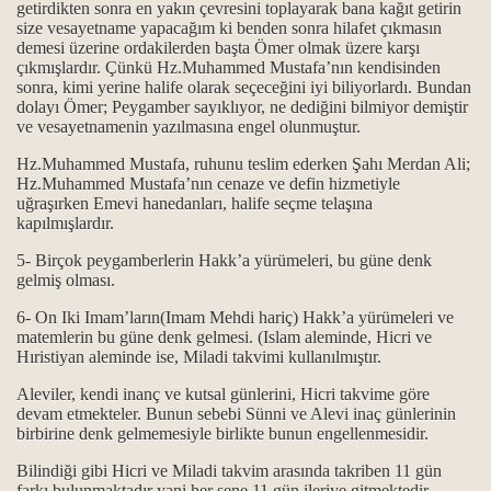
getirdikten sonra en yakın çevresini toplayarak bana kağıt getirin
size vesayetname yapacağım ki benden sonra hilafet çıkmasın
demesi üzerine ordakilerden başta Ömer olmak üzere karşı
çıkmışlardır. Çünkü Hz.Muhammed Mustafa’nın kendisinden
sonra, kimi yerine halife olarak seçeceğini iyi biliyorlardı. Bundan
dolayı Ömer; Peygamber sayıklıyor, ne dediğini bilmiyor demiştir
ve vesayetnamenin yazılmasına engel olunmuştur.
Hz.Muhammed Mustafa, ruhunu teslim ederken Şahı Merdan Ali;
Hz.Muhammed Mustafa’nın cenaze ve defin hizmetiyle
ktır.
uğraşırken Emevi hanedanları, halife seçme telaşına
kapılmışlardır.
 başka yol bilmeyiz...
5- Birçok peygamberlerin Hakk’a yürümeleri, bu güne denk
gelmiş olması.
i.
6- On Iki Imam’ların(Imam Mehdi hariç) Hakk’a yürümeleri ve
matemlerin bu güne denk gelmesi. (Islam aleminde, Hicri ve
Hıristiyan aleminde ise, Miladi takvimi kullanılmıştır.
Aleviler, kendi inanç ve kutsal günlerini, Hicri takvime göre
devam etmekteler. Bunun sebebi Sünni ve Alevi inaç günlerinin
birbirine denk gelmemesiyle birlikte bunun engellenmesidir.
Bilindiği gibi Hicri ve Miladi takvim arasında takriben 11 gün
nda; Kan ve can ile, verilen ikrardır...
farkı bulunmaktadır yani her sene 11 gün ileriye gitmektedir.