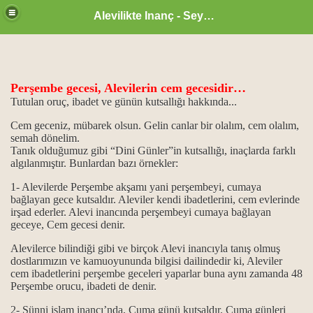
Alevilikte Inanç - Seyyid Hakkı
Perşembe gecesi, Alevilerin cem gecesidir…
Tutulan oruç, ibadet ve günün kutsallığı hakkında...
Cem geceniz, mübarek olsun. Gelin canlar bir olalım, cem olalım,
un önemi
semah dönelim.
Tanık olduğumuz gibi “Dini Günler”in kutsallığı, inaçlarda farklı
algılanmıştır. Bunlardan bazı örnekler:
 işlevi...
1- Alevilerde Perşembe akşamı yani perşembeyi, cumaya
vi din kitapları
bağlayan gece kutsaldır. Aleviler kendi ibadetlerini, cem evlerinde
irşad ederler. Alevi inancında perşembeyi cumaya bağlayan
geceye, Cem gecesi denir.
Alevilerce bilindiği gibi ve birçok Alevi inancıyla tanış olmuş
dostlarımızın ve kamuoyununda bilgisi dailindedir ki, Aleviler
cem ibadetlerini perşembe geceleri yaparlar buna aynı zamanda 48
...
Perşembe orucu, ibadeti de denir.
2- Sünni islam inancı’nda, Cuma günü kutsaldır. Cuma günleri