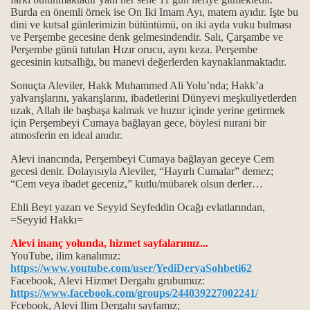
Burda en önemli örnek ise On Iki Imam Ayı, matem ayıdır. Işte bu
dini ve kutsal günlerimizin bütüntümü, on iki ayda vuku bulması
ve Perşembe gecesine denk gelmesindendir. Salı, Çarşambe ve
Perşembe günü tutulan Hızır orucu, aynı keza. Perşembe
gecesinin kutsallığı, bu manevi değerlerden kaynaklanmaktadır.
Sonuçta Aleviler, Hakk Muhammed Ali Yolu’nda; Hakk’a
yalvarışlarını, yakarışlarını, ibadetlerini Dünyevi meşkuliyetlerden
uzak, Allah ile başbaşa kalmak ve huzur içinde yerine getirmek
için Perşembeyi Cumaya bağlayan gece, böylesi nurani bir
atmosferin en ideal anıdır.
Alevi inancında, Perşembeyi Cumaya bağlayan geceye Cem
rabilir mi?
gecesi denir. Dolayısıyla Aleviler, “Hayırlı Cumalar” demez;
“Cem veya ibadet geceniz,” kutlu/mübarek olsun derler…
Ehli Beyt yazarı ve Seyyid Seyfeddin Ocağı evlatlarından,
=Seyyid Hakkı=
 biliyor?
Alevi inanç yolunda, hizmet sayfalarımız...
YouTube, ilim kanalımız:
amı.
https://www.youtube.com/user/YediDeryaSohbeti62
Facebook, Alevi Hizmet Dergah
ı
grubumuz:
https://www.facebook.com/groups/244039227002241/
Fcebook, Alevi Ilim Dergahı sayfamız;