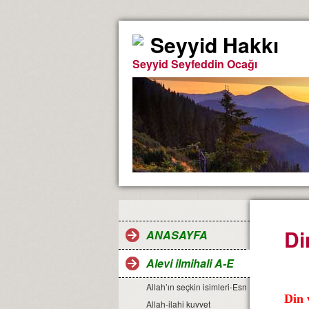
Seyyid Hakkı
Seyyid Seyfeddin Ocağı
Di
ANASAYFA
Alevi ilmihali A-E
Allah’ın seçkin isimleri-Esma-ül Hüsna
Din 
Allah-ilahi kuvvet