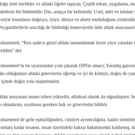
doğa üstü özelikler ve ahlaki öğeler taşıyan;
Ç
eşitli erkan, uygulama, m
adetlerin bir bütünüdür. Din, arapça bir kelimedir; Usul, adet ve tutulan
ısiyle insanların doğruya, iyiye, dünya ve ahiret mutluluğuna yönlendir
Peygamberlerin aracılığı ile bildirdiği maneviyetin ilahi ahlak anayasası
…
hammed, “Ben sadece güzel ahlakı tamamlamak üzere yüce yaradan tara
rildim” der.
r?
eşitleri...
hammed’in bu uyarısından yola çıkarak DİNin amacı; Yaratılış gayesini
lu olduğumuz ahlaki görevlerini öğretip ve iyi ile kötüyü, doğru ile yanl
ı
 içinde doğru yola ulaştırmaktır.
..
hlak anayasası insanı ruhen yükseltir, ahlaksal olarak da olgunlaştırır. In
niz deyimi üzerine…
lı olmalarını, uyulması gereken hak ve görevlerini bildirir.
hammed de gelir eşitsizliğinden, cinsiyet ayrımcılığına, kadın sömürü
yanlara kadar insanın, insan üzerindeki haksız hakimiyetini kaldırmış, tü
badet