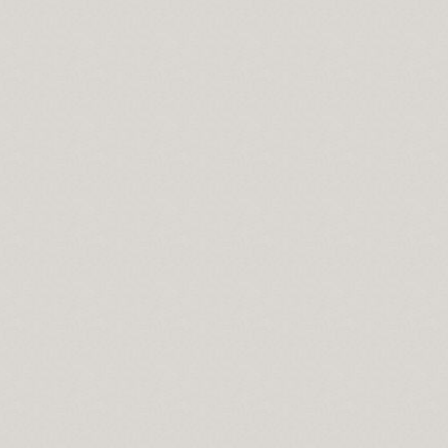
slerin Alevi inancındaki yeri nedir?
n manası...
ramını kutlamaları, gerçeği yansıtmıyor.
 matem ayında dikkat edilmesi gereken hususlar.
konumnu...
önemi…
lar?
gelirler?
selamlık.