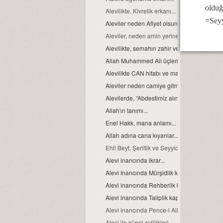
olduğ
Alevilikte, Kivrelik erkanı...
=Sey
Aleviler neden Afiyet olsun yerine Helaliho
Aleviler, neden amin yerine Allah Allah der
Alevilikte, semahın zahir ve batıni boyutu…
Allah Muhammed Ali üçlemesi...
Alevilikte CAN hitabı ve manası
Aleviler neden camiye gitmezler?
Alevilerde, “Abdestimiz alınmış namazımız k
Allah'ın tanımı...
Enel Hakk, mana anlamı...
Allah adına cana kıyanlar....
Ehli Beyt, Şeriflik ve Seyyidlik, kavramları h
Alevi inancında ikrar...
Alevi Inancında Mürşidlik kapısı
Alevi inancında Rehberlik kapısı
Alevi inancında Taliplik kapısı
Alevi inancında Pence-i Ali Aba
Alevi ile sünni evlilikleri...