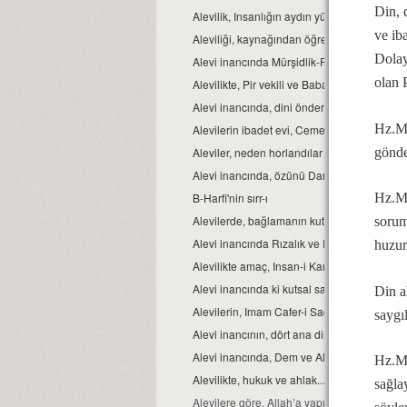
Din, 
Alevilik, Insanlığın aydın yüzüdür
ve ib
Aleviliği, kaynağından öğrenelim.
Dolay
Alevi inancında Mürşidlik-Pirlik ikrarı
olan 
Alevilikte, Pir vekili ve Babağanlık konumu
Alevi inancında, dini önder Seyyidlerdir.
Hz.Mu
Alevilerin ibadet evi, Cemevidir...
gönde
Aleviler, neden horlandılar ve horgörüldüle
Alevi inancında, özünü Dar’a çekmek ve Dar ç
B-Harfi'nin sırr-ı
Hz.Mu
Alevilerde, bağlamanın kutsallığı...
sorum
Alevi inancında Rızalık ve Razılık kavramlar
huzur
Alevilikte amaç, Insan-i Kamil olmaktır...
Alevi inancında ki kutsal sayılar ve manaları.
Din a
Alevilerin, Imam Cafer-i Sadık mezhebinde
saygı
Alevi inancının, dört ana direği.
Alevi inancında, Dem ve Alkol...
Hz.Mu
Alevilikte, hukuk ve ahlak...
sağla
Alevilere göre, Allah’a yapılacak en güzel i