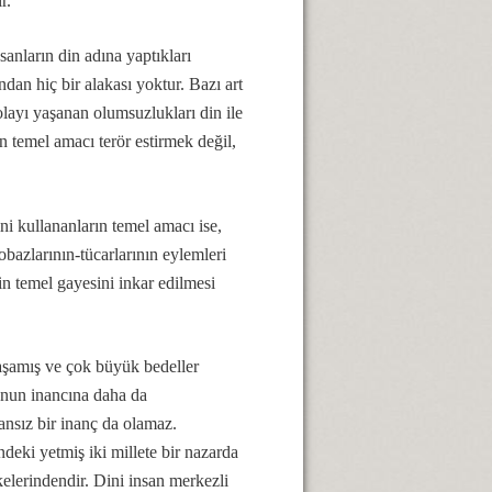
ir.
anların din adına yaptıkları
ndan hiç bir alakası yoktur. Bazı art
dolayı yaşanan olumsuzlukları din ile
n temel amacı terör estirmek değil,
i kullananların temel amacı ise,
bazlarının-tücarlarının eylemleri
in temel gayesini inkar edilmesi
yaşamış ve çok büyük bedeller
unun inancına daha da
ansız bir inanç da olamaz.
deki yetmiş iki millete bir nazarda
elerindendir. Dini insan merkezli