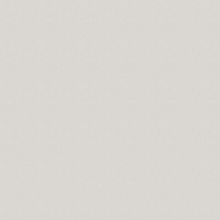
Evrensel düşünmelidir.
vrelerdir.
ahtır...
 önemi.
cilik var mıdır?
 Salavat manaları...