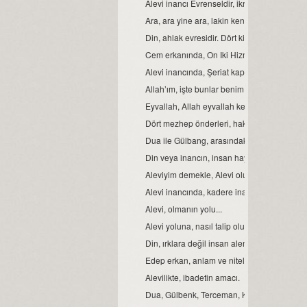
Alevi inancı Evrenseldir, ikrar verenler de 
Ara, ara yine ara, lakin kendinde ara...
Din, ahlak evresidir. Dört kitap ise, ahlakın e
Cem erkanında, On Iki Hizmetten biri de sem
Alevi inancında, Şeriat kapısı.
Allah’ım, işte bunlar benim Ehli Beyt’imdir...
Eyvallah, Allah eyvallah kelime anlamları.
Dört mezhep önderleri, hakkında.
Dua ile Gülbang, arasındaki fark.
Din veya inancın, insan hayatındaki yeri ve
Aleviyim demekle, Alevi olunmaz.
Alevi inancında, kadere inanmak veya kader
Alevi, olmanın yolu...
Alevi yoluna, nasıl talip olunur?
Din, ırklara değil insan alemine inmiştir.
Edep erkan, anlam ve nitelikleri.
Alevilikte, ibadetin amacı.
Dua, Gülbenk, Terceman, Kelime-i Tevhid ve