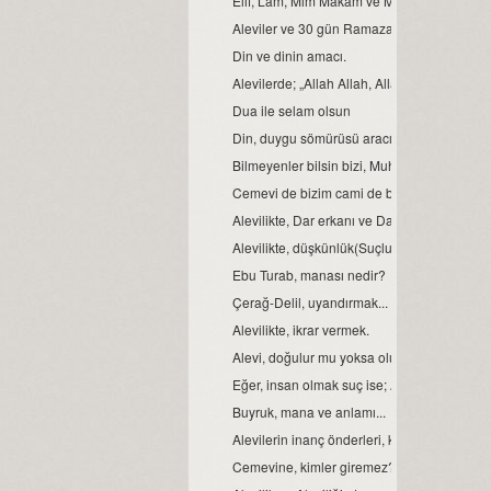
Elif, Lâm, Mim Makam ve Manaları
Aleviler ve 30 gün Ramazan orucu.
Din ve dinin amacı.
Alevilerde; „Allah Allah, Allah eyvallah, Aşk
Dua ile selam olsun
Din, duygu sömürüsü aracı değil ve olmamal
Bilmeyenler bilsin bizi, Muhammed Ali diyen
Cemevi de bizim cami de bizim demek, büyük b
Alevilikte, Dar erkanı ve Dar duruşları…
Alevilikte, düşkünlük(Suçluluk hali).
Ebu Turab, manası nedir?
Çerağ-Delil, uyandırmak...
Alevilikte, ikrar vermek.
Alevi, doğulur mu yoksa olunur mu?
Eğer, insan olmak suç ise; Aleviler bu suçu,
Buyruk, mana ve anlamı...
Alevilerin inanç önderleri, kimlerdir?
Cemevine, kimler giremez?