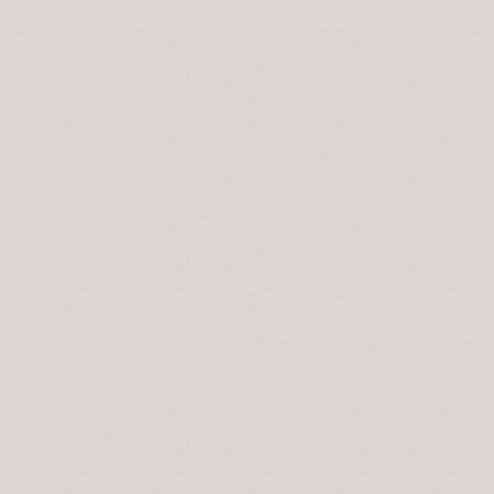
.
naları…
erdan Ali.
mıdır.