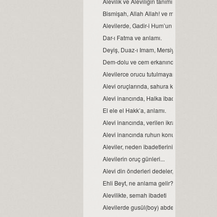
Alevilik ve Aleviliğin tanımı...
Bismişah, Allah Allah! ve manası.
Alevilerde, Gadir-i Hum’un önemi
Dar-ı Fatma ve anlamı.
Deyiş, Duaz-ı Imam, Mersiye, Ağıt, gibi nefe
Dem-dolu ve cem erkanında, dağıtılan suyu
Alevilerce orucu tutulmayan Ramazan’ın bay
Alevi oruçlarında, sahura kalmak yoktur ve
Alevi inancında, Halka ibadeti ve semahın 
El ele el Hakk’a, anlamı.
Alevi inancında, verilen ikrarın manası.
Alevi inancında ruhun konumu, anlam ve 
Aleviler, neden ibadetlerini camide yapmaz
Alevilerin oruç günleri...
Alevi din önderleri dedeler, kimin soyundan 
Ehli Beyt, ne anlama gelir?
Alevilikte, semah ibadeti
Alevilerde gusül(boy) abdesti, haremlik ve 