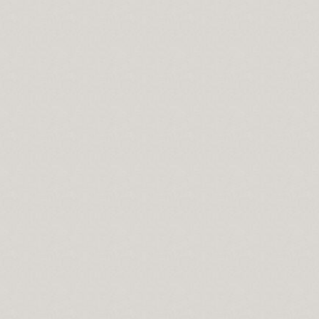
 ile, Aşk-ı niyazımla, Hu erenler ve Can“ hitap ve manaları.
ıdır.
lerdeniz biz.
ir yanlışlıktır...
 Kerbela'da kabullendiler