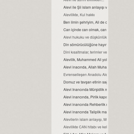
Alevi ile Şii islam anlayışı ve farklar...
Alevilikte, Kul hakkı
Ben ilmin şehriyim, Ali de o şehrin kapısıdır..
Can içinde can olmak, can ve can gözü ma
Alevi hukuku ve düşkünlük
Din sömürücülüğüne hayır
Dini kısaltmalar, terimler ve anlamları
Alevilik, Muhammed Ali yoludur
Alevi inacında, Allah Muhammed ve Şahı M
Evrenselleşen Anadolu Aleviliği
Domuz ve tavşan etinin sağlığa zararları
Alevi Inancında Mürşidlik makamı
Alevi inancında, Pirlik kapısı.
Alevi inancında Rehberlik makamı
Alevi inancında Taliplik makamı
Alevilerin islam anlayışı, Muhammed Ali isla
Alevilikte CAN hitabı ve kelime manası