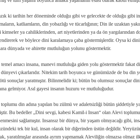
miş ve tüm yaşamı boyunca ahlaklı yaşamanın esası olarak kabul etmişt
zık ki tarihin her döneminde olduğu gibi ve gelecekte de olduğu gibi ins
maların, katliamların, din yobazlığı ve tücarlığının; Din ile uzaktan yakı
li kimseler ya cahiliklerinden, art niyetlerinden ya da ön yargılarından 
la gelindi?
ilendirerek ve böylece dini karalamaya çaba göstermişlerdir. Oysa ki dini
lara dünyada ve ahirette mutluluğun yolunu göstermektir.
 temel amacı insana, manevi mutluluğa giden yolu göstermektir fakat din
 dünyevi çıkarlarıdır. Nitekim tarih boyunca ve günümüzde de bu din yo
ötü sonuçlar yaratmıştır. Bilinmelidir ki; bütün bu olumsuz sonuçlar din
ına gelmiyor. Asıl gayesi insanın huzuru ve mutluluğudur.
 toplumu din adına yapılan bu zülmü ve adaletsizliği bütün şiddetiyle 
.
ştir. Bu bedeller „Dini sevgi, kabesi Kamil-i Insan“ olan Alevi toplum
lenmesini sağlamıştır. Insansız bir dünya, bir yaşam olmıyacağı gibi, ins
zündeki tek bir kul, insan olarak bir diğerinden üstün değildir. Yeryüzün
k, yaratılmışlar arasında ayrım yapmamak Aleviliğin olmazsa olmaz ilk