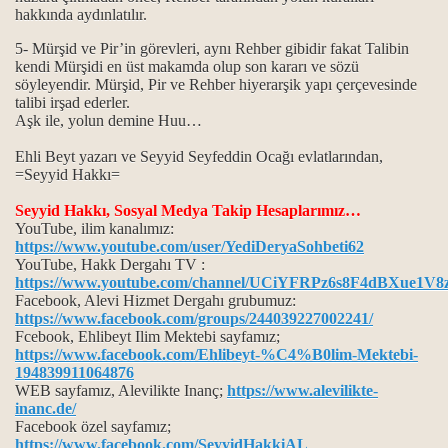
hakkında aydınlatılır.
horgörüldüler?
5- Mürşid ve Pir’in görevleri, aynı Rehber gibidir fakat Talibin
kendi Mürşidi en üst makamda olup son kararı ve sözü
kmek ve Dar çeşitleri...
söyleyendir. Mürşid, Pir ve Rehber hiyerarşik yapı çerçevesinde
talibi irşad ederler.
Aşk ile, yolun demine Huu…
Ehli Beyt yazarı ve Seyyid Seyfeddin Ocağı evlatlarından,
...
=Seyyid Hakkı=
ık kavramları
Seyyid Hakkı, Sosyal Medya Takip Hesaplarımız…
YouTube, ilim kanalımız:
https://www.youtube.com/user/YediDeryaSohbeti62
maktır...
YouTube, Hakk Dergahı TV :
https://www.youtube.com/channel/UCiYFRPz6s8F4dBXue1V8
 ve manaları...
Facebook, Alevi Hizmet Dergahı grubumuz:
https://www.facebook.com/groups/244039227002241/
k mezhebindeniz deyimi üzerine…
Fcebook, Ehlibeyt Ilim Mektebi sayfamız;
https://www.facebook.com/Ehlibeyt-%C4%B0lim-Mektebi-
194839911064876
WEB sayfamız, Alevilikte Inanç;
https://www.alevilikte-
inanc.de/
Facebook özel sayfamız;
https://www.facebook.com/SeyyidHakkiAL