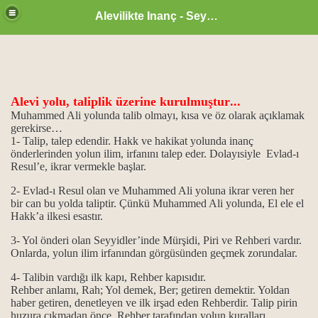
Alevilikte Inanç - Seyyid Hakkı
Alevi yolu, taliplik üzerine kurulmuştur
...
ül Hüsna
Muhammed Ali yolunda talib olmayı, kısa ve öz olarak açıklamak
gerekirse…
1- Talip, talep edendir. Hakk ve hakikat yolunda inanç
önderlerinden yolun ilim, irfanını talep eder. Dolayısiyle Evlad-ı
ür
Resul’e, ikrar vermekle başlar.
2- Evlad-ı Resul olan ve Muhammed Ali yoluna ikrar veren her
m.
bir can bu yolda taliptir.
Çünkü Muhammed Ali yolunda, El ele el
Hakk’a ilkesi esastır.
ikrarı
3- Yol önderi olan Seyyidler’inde Mürşidi, Piri ve Rehberi vardır.
Onlarda, yolun ilim irfanından görgüsünden geçmek zorundalar.
ğanlık konumu…
4- Talibin vardığı ilk kapı, Rehber kapısıdır.
idlerdir.
Rehber anlamı, Rah; Yol demek, Ber; getiren demektir. Yoldan
haber getiren, denetleyen ve ilk irşad eden Rehberdir. Talip pirin
huzura çıkmadan önce, Rehber tarafından yolun kuralları
..