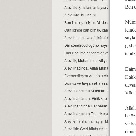
Ben d
Alevi ile Şii islam anlayışı ve farklar...
Alevilikte, Kul hakkı
Mümin
Ben ilmin şehriyim, Ali de o şehrin kapısıdır..
Can içinde can olmak, can ve can gözü ma
içind
Alevi hukuku ve düşkünlük
suyla
Din sömürücülüğüne hayır
gıybe
Dini kısaltmalar, terimler ve anlamları
temiz
Alevilik, Muhammed Ali yoludur
Alevi inacında, Allah Muhammed ve Şahı M
Daima
Evrenselleşen Anadolu Aleviliği
Hakk’
Domuz ve tavşan etinin sağlığa zararları
devam
Alevi Inancında Mürşidlik makamı
Vücud
Alevi inancında, Pirlik kapısı.
Alevi inancında Rehberlik makamı
Allah
Alevi inancında Taliplik makamı
be öz
Alevilerin islam anlayışı, Muhammed Ali isla
ve be
Alevilikte CAN hitabı ve kelime manası
oland