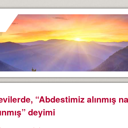
evilerde, “Abdestimiz alınmış 
lınmış” deyimi