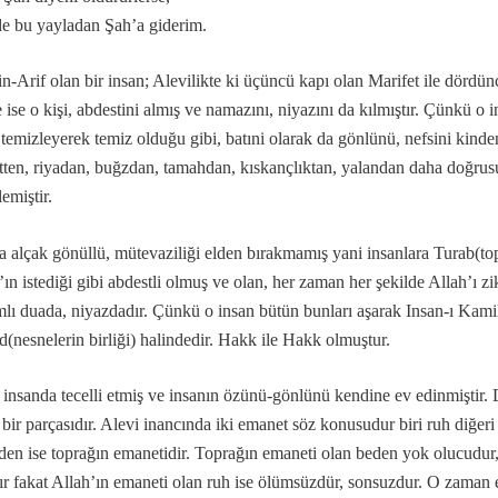
e bu yayladan Şah’a giderim.
-Arif olan bir insan; Alevilikte ki üçüncü kapı olan Marifet ile dördün
.
naları…
e ise o kişi, abdestini almış ve namazını, niyazını da kılmıştır. Çünkü o 
 temizleyerek temiz olduğu gibi, batıni olarak da gönlünü, nefsini kinden
tten, riyadan, buğzdan, tamahdan, kıskançlıktan, yalandan daha doğrusu
lemiştir.
erdan Ali.
 alçak gönüllü, mütevaziliği elden bırakmamış yani insanlara Turab(to
ın istediği gibi abdestli olmuş ve olan, her zaman her şekilde Allah’ı z
lı duada, niyazdadır. Çünkü o insan bütün bunları aşarak Insan-ı Kami
(nesnelerin birliği) halindedir. Hakk ile Hakk olmuştur.
 insanda tecelli etmiş ve insanın özünü-gönlünü kendine ev edinmiştir.
 bir parçasıdır. Alevi inancında iki emanet söz konusudur biri ruh diğer
mıdır.
den ise toprağın emanetidir. Toprağın emaneti olan beden yok olucudur,
ır fakat Allah’ın emaneti olan ruh ise ölümsüzdür, sonsuzdur. O zaman 