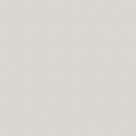
Evrensel düşünmelidir.
vrelerdir.
ahtır...
 önemi.
cilik var mıdır?
 Salavat manaları...