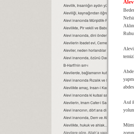
Alev
Alevilik, Insanlığın aydın yüzüdür
Beden
Aleviliği, kaynağından öğrenelim.
Nefsi
Alevi inancında Mürşidlik-Pirlik ikrarı
Aklın 
Alevilikte, Pir vekili ve Babağanlık konumu
Ruhun
Alevi inancında, dini önder Seyyidlerdir.
Alevilerin ibadet evi, Cemevidir...
Alevi
Aleviler, neden horlandılar ve horgörüldüle
temizl
Alevi inancında, özünü Dar’a çekmek ve Dar ç
B-Harfi'nin sırr-ı
Abdes
Alevilerde, bağlamanın kutsallığı...
yapmak
Alevi inancında Rızalık ve Razılık kavramlar
abdes
Alevilikte amaç, Insan-i Kamil olmaktır...
Alevi inancında ki kutsal sayılar ve manaları.
Asıl 
Alevilerin, Imam Cafer-i Sadık mezhebinde
yolun
Alevi inancının, dört ana direği.
Alevi inancında, Dem ve Alkol...
Mümin
Alevilikte, hukuk ve ahlak...
Alevilere göre, Allah’a yapılacak en güzel i
zorun