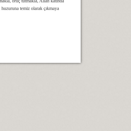
akla, oruç tutmakla, Allah katında
ın huzuruna temiz olarak çıkmaya