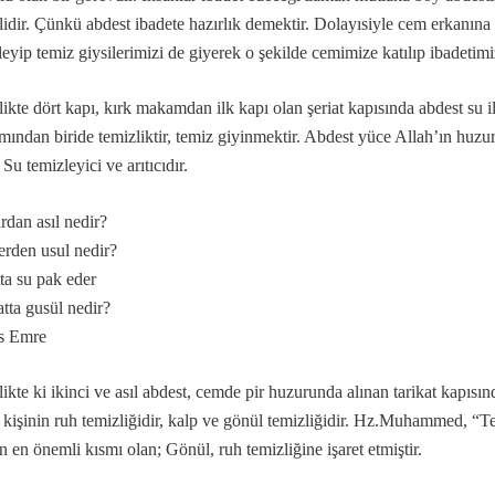
lidir. Çünkü abdest ibadete hazırlık demektir. Dolayısiyle cem erkanın
leyip temiz giysilerimizi de giyerek o şekilde cemimize katılıp ibadetimi
likte dört kapı, kırk makamdan ilk kapı olan şeriat kapısında abdest su il
la gelindi?
ından biride temizliktir, temiz giyinmektir. Abdest yüce Allah’ın huz
. Su temizleyici ve arıtıcıdır.
ardan asıl nedir?
erden usul nedir?
tta su pak eder
atta gusül nedir?
s Emre
.
likte ki ikinci ve asıl abdest, cemde pir huzurunda alınan tarikat kapısın
r, kişinin ruh temizliğidir, kalp ve gönül temizliğidir. Hz.Muhammed, “
n en önemli kısmı olan; Gönül, ruh temizliğine işaret etmiştir.