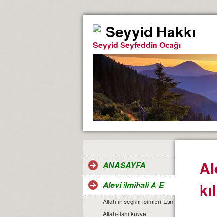
Seyyid Hakkı
Seyyid Seyfeddin Ocağı
Al
ANASAYFA
Alevi ilmihali A-E
kı
Allah’ın seçkin isimleri-Esma-ül Hüsna
Allah-ilahi kuvvet