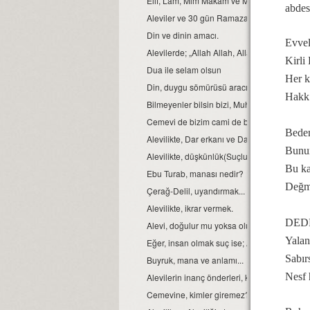
Elif, Lâm, Mim Makam ve Manaları
abdes
Aleviler ve 30 gün Ramazan orucu.
Din ve dinin amacı.
Evvel
Alevilerde; „Allah Allah, Allah eyvallah, Aşk
Kirli
Dua ile selam olsun
Her k
Din, duygu sömürüsü aracı değil ve olmamal
Hakk 
Bilmeyenler bilsin bizi, Muhammed Ali diyen
Cemevi de bizim cami de bizim demek, büyük b
Beden
Alevilikte, Dar erkanı ve Dar duruşları…
Bunun
Alevilikte, düşkünlük(Suçluluk hali).
Bu ka
Ebu Turab, manası nedir?
Değme
Çerağ-Delil, uyandırmak...
Alevilikte, ikrar vermek.
DEDE 
Alevi, doğulur mu yoksa olunur mu?
Yalan
Eğer, insan olmak suç ise; Aleviler bu suçu,
Sabır
Buyruk, mana ve anlamı...
Nesf 
Alevilerin inanç önderleri, kimlerdir?
Cemevine, kimler giremez?