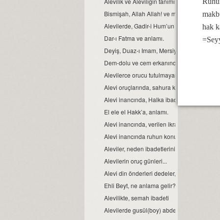
Ruhun
Alevilik ve Aleviliğin tanımı...
Bismişah, Allah Allah! ve manası.
makbu
Alevilerde, Gadir-i Hum’un önemi
hak k
Dar-ı Fatma ve anlamı.
=Sey
Deyiş, Duaz-ı Imam, Mersiye, Ağıt, gibi nefe
Dem-dolu ve cem erkanında, dağıtılan suyu
Alevilerce orucu tutulmayan Ramazan’ın bay
Alevi oruçlarında, sahura kalmak yoktur ve
Alevi inancında, Halka ibadeti ve semahın 
El ele el Hakk’a, anlamı.
Alevi inancında, verilen ikrarın manası.
Alevi inancında ruhun konumu, anlam ve 
Aleviler, neden ibadetlerini camide yapmaz
Alevilerin oruç günleri...
Alevi din önderleri dedeler, kimin soyundan 
Ehli Beyt, ne anlama gelir?
Alevilikte, semah ibadeti
Alevilerde gusül(boy) abdesti, haremlik ve 