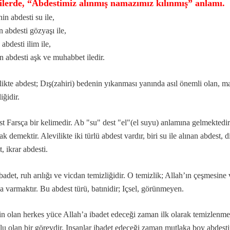
ilerde, “Abdestimiz alınmış namazımız kılınmış” anlamı.
in abdesti su ile,
n abdesti gözyaşı ile,
abdesti ilim ile,
…
 abdesti aşk ve muhabbet iledir.
likte abdest; Dış(zahiri) bedenin yıkanması yanında asıl önemli olan, m
r?
iğidir.
eşitleri...
t Farsça bir kelimedir. Ab "su" dest "el"(el suyu) anlamına gelmektedir.
 demektir. Alevilikte iki türlü abdest vardır, biri su ile alınan abdest, d
ı
t, ikrar abdesti.
..
ibadet, ruh arılığı ve vicdan temizliğidir. O temizlik; Allah’ın çeşmesine
niz deyimi üzerine…
a varmaktır. Bu abdest türü, batınidir; Içsel, görünmeyen.
 olan herkes yüce Allah’a ibadet edeceği zaman ilk olarak temizlenmesi
badet
lu olan bir görevdir. Insanlar ibadet edeceği zaman mutlaka boy abdesti