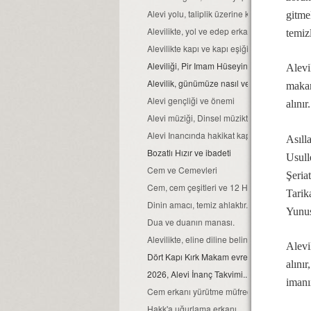
Alevi yolu, taliplik üzerine kurulmuştur...
gitme
Alevilikte, yol ve edep erkan nedir?
temiz
Alevilikte kapı ve kapı eşiğinin kutsallığı
Aleviliği, Pir Imam Hüseyin gibi yaşamak...
Alevi
Alevilik, günümüze nasıl ve hangi kaynaklar
makam
Alevi gençliği ve önemi
alınır
Alevi müziği, Dinsel müziktir...
Alevi Inancında hakikat kapısı
Asıll
Bozatlı Hızır ve ibadeti
Usull
Cem ve Cemevleri
Şeria
Cem, cem çeşitleri ve 12 Hizmet erkanı
Tarik
Dinin amacı, temiz ahlaktır...
Yunu
Dua ve duanın manası.
Alevilikte, eline diline beline sahip ol ilkeleri
Alevi
Dört Kapı Kırk Makam evreleri...
alını
2026, Alevi İnanç Takvimi...
imanı
Cem erkanı yürütme müfredatı...
Hakk'a uğurlama erkanı...