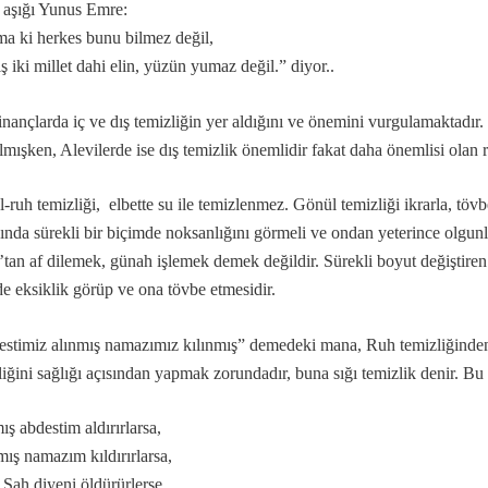
aşığı Yunus Emre:
a ki herkes bunu bilmez değil,
ş olsun der?
ş iki millet dahi elin, yüzün yumaz değil.” diyor..
?
nançlarda iç ve dış temizliğin yer aldığını ve önemini vurgulamaktadır. 
ılmışken, Alevilerde ise dış temizlik önemlidir fakat daha önemlisi olan r
-ruh temizliği, elbette su ile temizlenmez. Gönül temizliği ikrarla, tövb
ılınmış” deyimi
sında sürekli bir biçimde noksanlığını görmeli ve ondan yeterince olgunl
’tan af dilemek, günah işlemek demek değildir. Sürekli boyut değiştiren
de eksiklik görüp ve ona tövbe etmesidir.
akkında...
stimiz alınmış namazımız kılınmış” demedeki mana, Ruh temizliğinden b
liğini sağlığı açısından yapmak zorundadır, buna sığı temizlik denir. B
ış abdestim aldırırlarsa,
mış namazım kıldırırlarsa,
 Şah diyeni öldürürlerse,