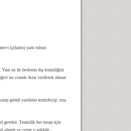
anevi iç(batın) yani ruhun
 Yani su ile bedenin dış temizliğini
iğeri ise cemde ikrar verilerek alınan
 varıp gönül yurdunu temizleyip, rıza
 gerekir. Temizlik her insan için
ni almalı ve ceme o şeklide