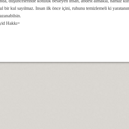
da, düşüncelerinde kötülük besleyen insan, abdest almakla, namaz kılm
l bir kul sayılmaz. Insan ilk önce içini, ruhunu temizlemeli ki yaratan
azanabilsin.
yid Hakkı=
slerin Alevi inancındaki yeri nedir?
n manası...
ramını kutlamaları, gerçeği yansıtmıyor.
 matem ayında dikkat edilmesi gereken hususlar.
konumnu...
önemi…
lar?
gelirler?
selamlık.