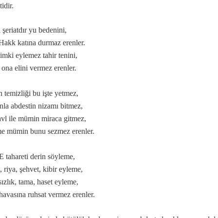
tidir.
 şeriatdır yu bedenini,
 ile, Aşk-ı niyazımla, Hu erenler ve Can“ hitap ve manaları.
 Hakk katına durmaz erenler.
imki eylemez tahir tenini,
ıdır.
ona elini vermez erenler.
lerdeniz biz.
ir yanlışlıktır...
 temizliği bu işte yetmez,
la abdestin nizamı bitmez,
vl ile mümin miraca gitmez,
 mümin bunu sezmez erenler.
tahareti derin söyleme,
, riya, şehvet, kibir eyleme,
 Kerbela'da kabullendiler
sızlık, tama, haset eyleme,
havasına ruhsat vermez erenler.