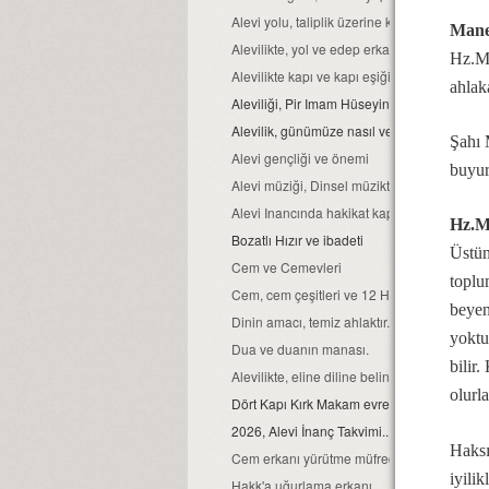
Alevi yolu, taliplik üzerine kurulmuştur...
Mane
Alevilikte, yol ve edep erkan nedir?
Hz.Mu
Alevilikte kapı ve kapı eşiğinin kutsallığı
ahlak
Aleviliği, Pir Imam Hüseyin gibi yaşamak...
Alevilik, günümüze nasıl ve hangi kaynaklar
Şahı M
Alevi gençliği ve önemi
buyu
Alevi müziği, Dinsel müziktir...
Alevi Inancında hakikat kapısı
Hz.M
Bozatlı Hızır ve ibadeti
Üstün
Cem ve Cemevleri
toplum
Cem, cem çeşitleri ve 12 Hizmet erkanı
beyen
Dinin amacı, temiz ahlaktır...
yoktu
Dua ve duanın manası.
bilir.
Alevilikte, eline diline beline sahip ol ilkeleri
olurla
Dört Kapı Kırk Makam evreleri...
2026, Alevi İnanç Takvimi...
Haksı
Cem erkanı yürütme müfredatı...
iyili
Hakk'a uğurlama erkanı...