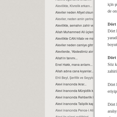
için 
Alevilikte, Kivrelik erkanı...
de on
Aleviler neden Afiyet olsun yerine Helaliho
Aleviler, neden amin yerine Allah Allah der
Dört
Alevilikte, semahın zahir ve batıni boyutu…
Dört 
Allah Muhammed Ali üçlemesi...
yarad
Alevilikte CAN hitabı ve manası
boyut
Aleviler neden camiye gitmezler?
Alevilerde, “Abdestimiz alınmış namazımız k
Dört
Allah'ın tanımı...
Enel Hakk, mana anlamı...
Söz k
Allah adına cana kıyanlar....
zahiri
Ehli Beyt, Şeriflik ve Seyyidlik, kavramları h
Alevi inancında ikrar...
Dört 
Alevi Inancında Mürşidlik kapısı
eriyi
Alevi inancında Rehberlik kapısı
Alevi inancında Taliplik kapısı
Dört 
Alevi inancında Pence-i Ali Aba
aralı
Alevi ile sünni evlilikleri...