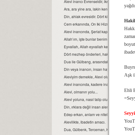
Alevi inancı Evrenseldir, ikrar verenler de 
yağd
Ara, ara yine ara, lakin kendinde ara...
Din, ahlak evresidir. Dört kitap ise, ahlakın e
Haki
Cem erkanında, On Iki Hizmetten biri de sem
Hakk’
Alevi inancında, Şeriat kapısı.
zaman
Allah’ım, işte bunlar benim Ehli Beyt’imdir...
boyut
Eyvallah, Allah eyvallah kelime anlamları.
ibade
Dört mezhep önderleri, hakkında.
Dua ile Gülbang, arasındaki fark.
Buyruk
Din veya inancın, insan hayatındaki yeri ve
Aşk i
Aleviyim demekle, Alevi olunmaz.
Alevi inancında, kadere inanmak veya kader
Ehli 
Alevi, olmanın yolu...
=Sey
Alevi yoluna, nasıl talip olunur?
Din, ırklara değil insan alemine inmiştir.
Seyy
Edep erkan, anlam ve nitelikleri.
YouTu
Alevilikte, ibadetin amacı.
YouT
Dua, Gülbenk, Terceman, Kelime-i Tevhid ve