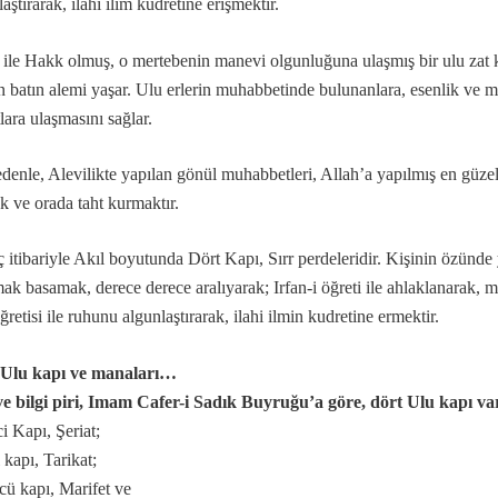
aştırarak, ilahi ilim kudretine erişmektir.
ile Hakk olmuş, o mertebenin manevi olgunluğuna ulaşmış bir ulu zat 
.
 batın alemi yaşar. Ulu erlerin muhabbetinde bulunanlara, esenlik ve 
naları…
lara ulaşmasını sağlar.
denle, Alevilikte yapılan gönül muhabbetleri, Allah’a yapılmış en güzel
k ve orada taht kurmaktır.
erdan Ali.
 itibariyle Akıl boyutunda Dört Kapı, Sırr perdeleridir. Kişinin özünde
ak basamak, derece derece aralıyarak; Irfan-i öğreti ile ahlaklanarak, 
ğretisi ile ruhunu algunlaştırarak, ilahi ilmin kudretine ermektir.
 Ulu kapı ve manaları…
ve bilgi piri, Imam Cafer-i Sadık Buyruğu’a göre, dört Ulu kapı va
i Kapı, Şeriat;
mıdır.
 kapı, Tarikat;
ü kapı, Marifet ve