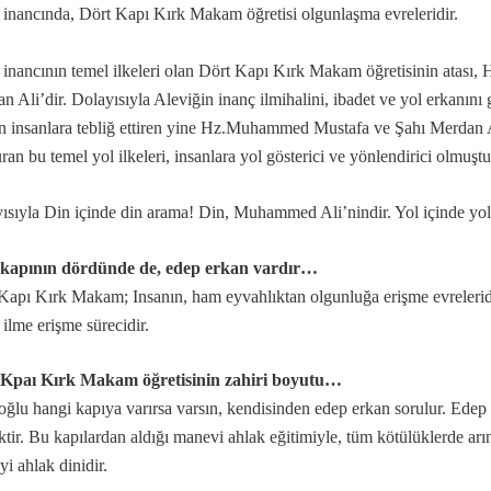
 inancında, Dört Kapı Kırk Makam öğretisi olgunlaşma evreleridir.
 inancının temel ilkeleri olan Dört Kapı Kırk Makam öğretisinin atas
n Ali’dir. Dolayısıyla Aleviğin inanç ilmihalini, ibadet ve yol erkanını
…
n insanlara tebliğ ettiren yine Hz.Muhammed Mustafa ve Şahı Merdan A
ran bu temel yol ilkeleri, insanlara yol gösterici ve yönlendirici olmuştu
r?
eşitleri...
ısıyla Din içinde din arama! Din, Muhammed Ali’nindir. Yol içinde yo
 kapının dördünde de, edep erkan vardır…
ı
Kapı Kırk Makam; Insanın, ham eyvahlıktan olgunluğa erişme evreleridir.
i ilme erişme sürecidir.
..
niz deyimi üzerine…
 Kpaı Kırk Makam öğretisinin zahiri boyutu…
oğlu hangi kapıya varırsa varsın, kendisinden edep erkan sorulur. Ede
tir. Bu kapılardan aldığı manevi ahlak eğitimiyle, tüm kötülüklerde arın
iyi ahlak dinidir.
badet