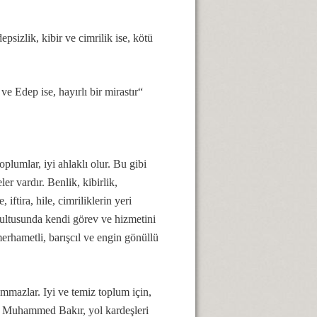
izlik, kibir ve cimrilik ise, kötü
ve Edep ise, hayırlı bir mirastır“
plumlar, iyi ahlaklı olur. Bu gibi
er vardır. Benlik, kibirlik,
ftira, hile, cimriliklerin yeri
rultusunda kendi görev ve hizmetini
 merhametli, barışcıl ve engin gönüllü
mmazlar. Iyi ve temiz toplum için,
am Muhammed Bakır, yol kardeşleri