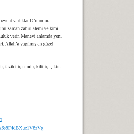
 mevcut varlıklar O’nundur.
imi zaman zahiri alemi ve kimi
tluluk verir. Manevi anlamda yeni
ri, Allah’a yapılmış en güzel
ilettir, candır, kilittir, ışıktır.
62
RPz6s8F4dBXue1V8zVg