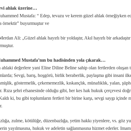
vi ahlak üzerine…
hammed Mustafa: “ Edep, tevazu ve kerem güzel ahlak örneğiyken edeps
a örnektir” buyurmuştur ve
la gelindi?
erdan Ali: „Güzel ahlak hayırlı bir yoldaştır, Akıl hayırlı bir arkadaştır 
rmuştur.
uhammed Mustafa’nın bu hadisinden yola çıkarak…
 ahlaki değerlere yani Eline Diline Beline sahip olan fertlerden oluşan to
larda; Sevgi, barış, hoşgörü, birlik beraberlik, paylaşma gibi insani ilkel
mişlik, göstermelik, çekememezlik, kıskançlık, münafıklık, yalan, şüphe, i
r. Rıza şehri efsanesinde olduğu gibi, her kes hak hukuk çerçevesi doğ
 Kaldı ki, bu gibi toplumların fertleri bir birine karşı, sevgi saygı içinde
.
r.
zlığa, zulme, kötülüğe, düzenbazlığa, yetim hakkı yiyenlere, vs. göz yu
klerin yayılmasına, hukuk ve adeletin sağlanmasına hizmet ederler. Im