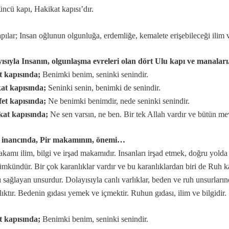
ncü kapı, Hakikat kapısı’dır.
pılar; Insan oğlunun olgunluğa, erdemliğe, kemalete erişebileceği ilim v
 ile, Aşk-ı niyazımla, Hu erenler ve Can“ hitap ve manaları.
ısıyla Insanın, olgunlaşma evreleri olan dört Ulu kapı ve manaları.
ıdır.
t kapısında;
Benimki benim, seninki senindir.
lerdeniz biz.
at kapısında;
Seninki senin, benimki de senindir.
ir yanlışlıktır...
et kapısında;
Ne benimki benimdir, nede seninki senindir.
kat kapısında;
Ne sen varsın, ne ben. Bir tek Allah vardır ve bütün me
i inancında, Pir makamının, önemi…
akamı ilim, bilgi ve irşad makamıdır. Insanları irşad etmek, doğru yolda
ümkündür. Bir çok karanlıklar vardır ve bu karanlıklardan biri de Ruh kar
 Kerbela'da kabullendiler
ı sağlayan unsurdur. Dolayısıyla canlı varlıklar, beden ve ruh unsurların
lıktır. Bedenin gıdası yemek ve içmektir. Ruhun gıdası, ilim ve bilgidir.
t kapısında;
Benimki benim, seninki senindir.