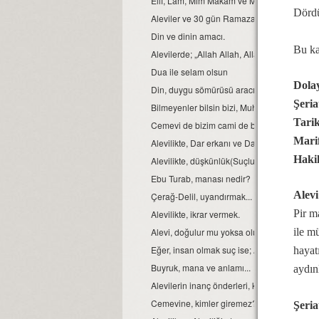
Elif, Lâm, Mim Makam ve Manaları
Dördü
Aleviler ve 30 gün Ramazan orucu.
Din ve dinin amacı.
Bu ka
Alevilerde; „Allah Allah, Allah eyvallah, Aşk
Dua ile selam olsun
Dolay
Din, duygu sömürüsü aracı değil ve olmamal
Şeria
Bilmeyenler bilsin bizi, Muhammed Ali diyen
Tarik
Cemevi de bizim cami de bizim demek, büyük b
Marif
Alevilikte, Dar erkanı ve Dar duruşları…
Haki
Alevilikte, düşkünlük(Suçluluk hali).
Ebu Turab, manası nedir?
Alev
Çerağ-Delil, uyandırmak...
Pir m
Alevilikte, ikrar vermek.
Alevi, doğulur mu yoksa olunur mu?
ile m
Eğer, insan olmak suç ise; Aleviler bu suçu,
hayat
Buyruk, mana ve anlamı...
aydın
Alevilerin inanç önderleri, kimlerdir?
Cemevine, kimler giremez?
Şeria