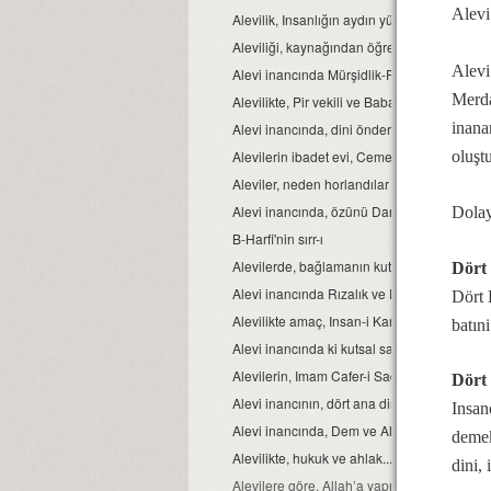
Alevi
Alevilik, Insanlığın aydın yüzüdür
Aleviliği, kaynağından öğrenelim.
Alevi
Alevi inancında Mürşidlik-Pirlik ikrarı
Merda
Alevilikte, Pir vekili ve Babağanlık konumu
inana
Alevi inancında, dini önder Seyyidlerdir.
Alevilerin ibadet evi, Cemevidir...
oluştu
Aleviler, neden horlandılar ve horgörüldüle
Alevi inancında, özünü Dar’a çekmek ve Dar ç
Dolay
B-Harfi'nin sırr-ı
Alevilerde, bağlamanın kutsallığı...
Dört
Alevi inancında Rızalık ve Razılık kavramlar
Dört 
Alevilikte amaç, Insan-i Kamil olmaktır...
batın
Alevi inancında ki kutsal sayılar ve manaları.
Alevilerin, Imam Cafer-i Sadık mezhebinde
Dört
Alevi inancının, dört ana direği.
Insan
Alevi inancında, Dem ve Alkol...
demek
Alevilikte, hukuk ve ahlak...
dini, 
Alevilere göre, Allah’a yapılacak en güzel i