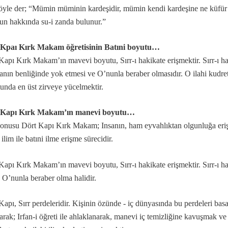
şöyle der; “Mümin müminin kardeşidir, mümin kendi kardeşine ne küfür e
un hakkında su-i zanda bulunur.”
ş olsun der?
?
 Kpaı Kırk Makam öğretisinin Batıni boyutu…
Kapı Kırk Makam’ın mavevi boyutu, Sırr-ı hakikate erişmektir. Sırr-ı hak
anın benliğinde yok etmesi ve O’nunla beraber olmasıdır. O ilahi kudret
unda en üst zirveye yücelmektir.
ılınmış” deyimi
 Kapı Kırk Makam’ın manevi boyutu…
onusu Dört Kapı Kırk Makam; Insanın, ham eyvahlıktan olgunluğa erişme
 ilim ile batıni ilme erişme sürecidir.
akkında...
Kapı Kırk Makam’ın mavevi boyutu, Sırr-ı hakikate erişmektir. Sırr-ı ha
p O’nunla beraber olma halidir.
Kapı, Sırr perdeleridir. Kişinin özünde - iç dünyasında bu perdeleri b
yarak; Irfan-i öğreti ile ahlaklanarak, manevi iç temizliğine kavuşmak ve 