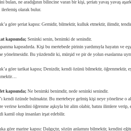
ni bulan, ne aradığının bilincine varan bir kişi, şeriatı yavaş yavaş aşa
 ilerlemiş olarak bulur.
k’a göre şeriat kapısı: Gemidir, bilmektir, kulluk etmektir, ilimdir, tend
slerin Alevi inancındaki yeri nedir?
n manası...
at kapısında;
Seninki senin, benimki de senindir.
ramını kutlamaları, gerçeği yansıtmıyor.
apanma kapısıdırda. Kişi bu mertebede pirinin yardımıyla hayatın ve eşy
 matem ayında dikkat edilmesi gereken hususlar.
e yönelmesidir. Bu yüzdendir ki, mürşid ve pir de yolun esaslarına u
konumnu...
k’a göre tarikat kapısı; Denizdir, kendi özünü bilmektir, öğrenmektir, eşik
nmektir…
önemi…
lar?
et kapısında;
Ne benimki benimdir, nede seninki senindir.
ı kendi özünde bulmaktır. Bu mertebeye gelmiş kişi neye yönelirse o ala
gelirler?
re verirse kendini öğrenme aşkıyla bir alim olabir, batını ilimlere verip,
di kamil olup insanları irşat edebilir.
selamlık.
ka göre marine kapısı: Dalgıçtır, sözün anlamını bilmektir, kendini eğitm