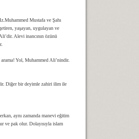
ı, Hz.Muhammed Mustafa ve Şahı
 getiren, yaşayan, uygulayan ve
li’dir. Alevi inancının özünü
r.
l arama! Yol, Muhammed Ali’nindir.
 Diğer bir deyimle zahiri ilim ile
p erkan, aynı zamanda manevi eğitim
ır ve pak olur. Dolayısıyla islam