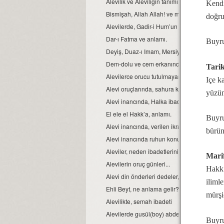
Alevilik ve Aleviliğin tanımı...
Kendi
Bismişah, Allah Allah! ve manası.
doğru
Alevilerde, Gadir-i Hum’un önemi
Dar-ı Fatma ve anlamı.
Buyru
Deyiş, Duaz-ı Imam, Mersiye, Ağıt, gibi nefe
Dem-dolu ve cem erkanında, dağıtılan suyu
Tarik
Alevilerce orucu tutulmayan Ramazan’ın bay
Içe k
Alevi oruçlarında, sahura kalmak yoktur ve
yüzün
Alevi inancında, Halka ibadeti ve semahın 
El ele el Hakk’a, anlamı.
Buyru
Alevi inancında, verilen ikrarın manası.
bürü
Alevi inancında ruhun konumu, anlam ve 
Aleviler, neden ibadetlerini camide yapmaz
Marif
Alevilerin oruç günleri...
Hakk’
Alevi din önderleri dedeler, kimin soyundan 
ilimle
Ehli Beyt, ne anlama gelir?
mürşi
Alevilikte, semah ibadeti
Alevilerde gusül(boy) abdesti, haremlik ve 
Buyru