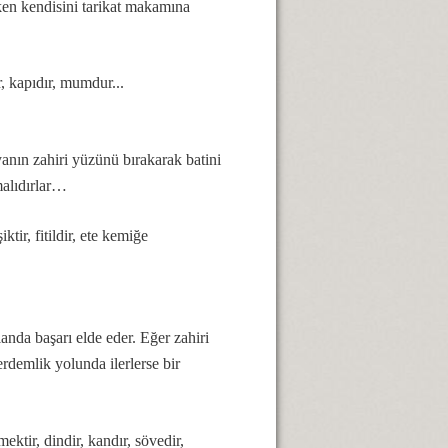
rken kendisini tarikat makamına
ir, kapıdır, mumdur...
anın zahiri yüzünü bırakarak batini
ymalıdırlar…
tir, fitildir, ete kemiğe
nda başarı elde eder. Eğer zahiri
 erdemlik yolunda ilerlerse bir
ektir, dindir, kandır, sövedir,