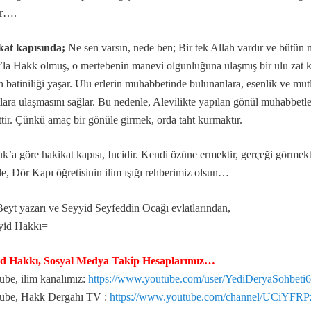
Evrensel düşünmelidir.
ır….
vrelerdir.
kat kapısında;
Ne sen varsın, nede ben; Bir tek Allah vardır ve bütün
ahtır...
la Hakk olmuş, o mertebenin manevi olgunluğuna ulaşmış bir ulu zat k
 batiniliği yaşar. Ulu erlerin muhabbetinde bulunanlara, esenlik ve mu
lara ulaşmasını sağlar. Bu nedenle, Alevilikte yapılan gönül muhabbetle
ttir. Çünkü amaç bir gönüle girmek, orda taht kurmaktır.
’a göre hakikat kapısı, Incidir. Kendi özüne ermektir, gerçeği görmektir, faz
 önemi.
le, Dör Kapı öğretisinin ilim ışığı rehberimiz olsun…
cilik var mıdır?
Beyt yazarı ve Seyyid Seyfeddin Ocağı evlatlarından,
yid Hakkı=
id Hakkı, Sosyal Medya Takip Hesaplarımız…
be, ilim kanalımız:
https://www.youtube.com/user/YediDeryaSohbeti
ube, Hakk Dergahı TV :
https://www.youtube.com/channel/UCiYF
 Salavat manaları...