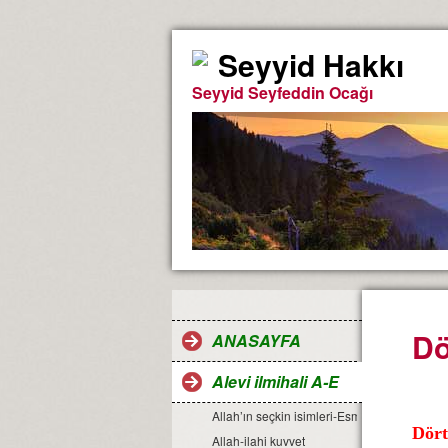
Seyyid Hakkı
Seyyid Seyfeddin Ocağı
Dö
ANASAYFA
Alevi ilmihali A-E
Allah’ın seçkin isimleri-Esma-ül Hüsna
Dört
Allah-ilahi kuvvet