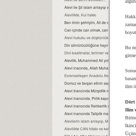
algunl
Alevi ile Şii islam anlayışı ve farklar...
Alevilikte, Kul hakkı
Hakk 
Ben ilmin şehriyim, Ali de o şehrin kapısıdır..
zaman
Can içinde can olmak, can ve can gözü ma
boyut
Alevi hukuku ve düşkünlük
Din sömürücülüğüne hayır
Bu ne
Dini kısaltmalar, terimler ve anlamları
girme
Alevilik, Muhammed Ali yoludur
Alevi inacında, Allah Muhammed ve Şahı M
Sonuç
Evrenselleşen Anadolu Aleviliği
basam
Domuz ve tavşan etinin sağlığa zararları
ilim ö
Alevi Inancında Mürşidlik makamı
Alevi inancında, Pirlik kapısı.
Dört
Alevi inancında Rehberlik makamı
Ilim 
Alevi inancında Taliplik makamı
Birinc
Alevilerin islam anlayışı, Muhammed Ali isla
Ikinci
Alevilikte CAN hitabı ve kelime manası
Üçünc