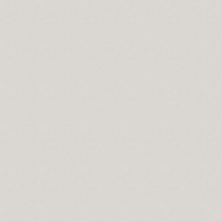
Evrensel düşünmelidir.
vrelerdir.
ahtır...
 önemi.
cilik var mıdır?
 Salavat manaları...