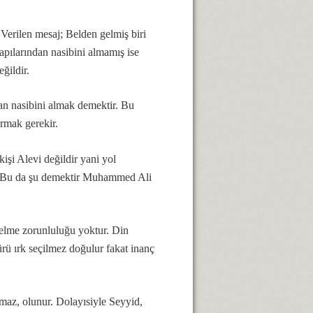
Verilen mesaj; Belden gelmiş biri
kapılarından nasibini almamış ise
eğildir.
an nasibini almak demektir. Bu
armak gerekir.
kişi Alevi değildir yani yol
r. Bu da şu demektir Muhammed Ali
elme zorunluluğu yoktur. Din
türü ırk seçilmez doğulur fakat inanç
maz, olunur. Dolayısiyle Seyyid,