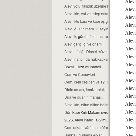
Alevi
Alevi yolu, taliplik üzerine kurulmuştur...
Alevi
Alevilikte, yol ve edep erkan nedir?
Alevi
Alevilikte kapı ve kapı eşiğinin kutsallığı
Alevi
Aleviliği, Pir Imam Hüseyin gibi yaşamak...
Alevi
Alevilik, günümüze nasıl ve hangi kaynaklar
Alevil
Alevi gençliği ve önemi
Alevi
Alevi müziği, Dinsel müziktir...
Alevil
Alevi Inancında hakikat kapısı
Alevi
Bozatlı Hızır ve ibadeti
Alevi
Cem ve Cemevleri
Alevil
Cem, cem çeşitleri ve 12 Hizmet erkanı
Alevi
Dinin amacı, temiz ahlaktır...
Alevi
Dua ve duanın manası.
Alevi
Alevilikte, eline diline beline sahip ol ilkeleri
Alevi
Dört Kapı Kırk Makam evreleri...
Alevi
2026, Alevi İnanç Takvimi...
Cem erkanı yürütme müfredatı...
Alevi
Hakk'a uğurlama erkanı...
Alevi