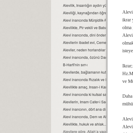
Alevilik, Insanlığın aydın yüzüdür
Alevi
Aleviliği, kaynağından öğrenelim.
ikrar
Alevi inancında Mürşidlik-Pirlik ikrarı
Alevilikte, Pir vekili ve Babağanlık konumu
olma 
Alevi inancında, dini önder Seyyidlerdir.
Alevi
Alevilerin ibadet evi, Cemevidir...
olmak
Aleviler, neden horlandılar ve horgörüldüle
isteye
Alevi inancında, özünü Dar’a çekmek ve Dar ç
B-Harfi'nin sırr-ı
Ikrar;
Alevilerde, bağlamanın kutsallığı...
Hz.Mu
Alevi inancında Rızalık ve Razılık kavramlar
ve Mü
Alevilikte amaç, Insan-i Kamil olmaktır...
Alevi inancında ki kutsal sayılar ve manaları.
Daha 
Alevilerin, Imam Cafer-i Sadık mezhebinde
mühür
Alevi inancının, dört ana direği.
Alevi inancında, Dem ve Alkol...
Alevi
Alevilikte, hukuk ve ahlak...
Alevi
Alevilere göre, Allah’a yapılacak en güzel i