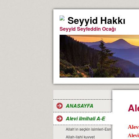
Seyyid Hakkı
Seyyid Seyfeddin Ocağı
Al
ANASAYFA
Alevi ilmihali A-E
Alev
Allah’ın seçkin isimleri-Esma-ül Hüsna
Alev
Allah-ilahi kuvvet