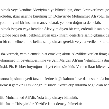
 olmak veya kendine Aleviyim diye bilmek için, önce ikrar verilmesi
 yoludur, ikrar üzerine kurulmuştur. Dolayısiyle Muhammed Ali yolu; In
…
yoludur yani bir insanın manevi olarak yeniden doğması demektir.
 olmak isteyen veya kendine Aleviyim diyen bir can, erdemli insan ol
 içinde önce nefsi beklentilerden uzak insani değerlere sahip çıkmak d
r?
n bir can, eline diline beline sahip olması gerekir ve yola verilen ikrar 
eşitleri...
 söz vermek, yemin etmek, biat etmektir, akttır. Alevilikte verilen ikrar; 
hammed’in peygamberliğine ve Şahı Merdan Ali’nin Veliahtlığına itaat
ı
rşid, Pir, Rehber buyruğuna riayet etme sözüdür. Verilen ikrar bilerek 
..
sonra üç sünnet yedi farz ilkelerine bağlı kalınmalı ve daha sonra da bu i
niz deyimi üzerine…
lemesi gerekir. O ışık doğrultusunda, ikrar verip ikrarına bağlı olan her 
lik, Muhammed Ali’dir; Yola talip olmayı bilmektir,
lik, Imam Hüseyin’dir; Yezid’e lanet demeyi bilmektir,
badet