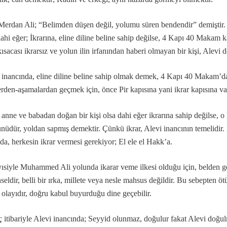
ş olsun der?
Merdan Ali; “Belimden düşen değil, yolumu süren bendendir” demiştir. 
?
dahi eğer; İkrarına, eline diline beline sahip değilse, 4 Kapı 40 Makam 
ısacası ikrarsız ve yolun ilin irfanından haberi olmayan bir kişi, Alevi d
 inancında, eline diline beline sahip olmak demek, 4 Kapı 40 Makam’d
erden-aşamalardan geçmek için, önce Pir kapısına yani ikrar kapısına v
ılınmış” deyimi
 anne ve babadan doğan bir kişi olsa dahi eğer ikrarına sahip değilse, o 
nüdür, yoldan sapmış demektir. Çünkü ikrar, Alevi inancının temelidi
da, herkesin ikrar vermesi gerekiyor; El ele el Hakk’a.
akkında...
ısiyle Muhammed Ali yolunda ikarar veme ilkesi olduğu için, belden g
seldir, belli bir ırka, millete veya nesle mahsus değildir. Bu sebepten ö
h olayıdır, doğru kabul buyurduğu dine geçebilir.
 itibariyle Alevi inancında; Seyyid olunmaz, doğulur fakat Alevi doğul