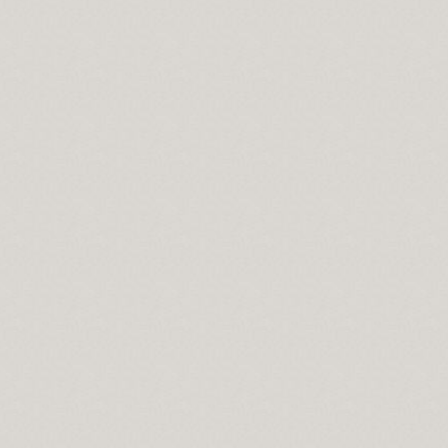
slerin Alevi inancındaki yeri nedir?
n manası...
ramını kutlamaları, gerçeği yansıtmıyor.
 matem ayında dikkat edilmesi gereken hususlar.
konumnu...
önemi…
lar?
gelirler?
selamlık.