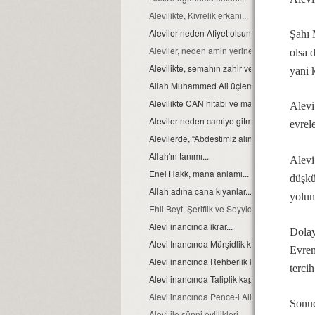
Alevilikte, Kivrelik erkanı...
Aleviler neden Afiyet olsun yerine Helaliho
Şahı 
Aleviler, neden amin yerine Allah Allah der
olsa 
Alevilikte, semahın zahir ve batıni boyutu…
yani k
Allah Muhammed Ali üçlemesi...
Alevilikte CAN hitabı ve manası
Alevi
Aleviler neden camiye gitmezler?
evrel
Alevilerde, “Abdestimiz alınmış namazımız k
Allah'ın tanımı...
Alevi
Enel Hakk, mana anlamı...
düşkü
Allah adına cana kıyanlar....
yolun
Ehli Beyt, Şeriflik ve Seyyidlik, kavramları h
Alevi inancında ikrar...
Dolay
Alevi Inancında Mürşidlik kapısı
Evren
Alevi inancında Rehberlik kapısı
terci
Alevi inancında Taliplik kapısı
Alevi inancında Pence-i Ali Aba
Sonuç
Alevi ile sünni evlilikleri...