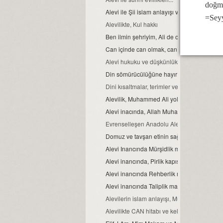
doğma
Alevi ile Şii islam anlayışı ve farklar...
=Sey
Alevilikte, Kul hakkı
Ben ilmin şehriyim, Ali de o şehrin kapısıdır..
Can içinde can olmak, can ve can gözü ma
Alevi hukuku ve düşkünlük
Din sömürücülüğüne hayır
Dini kısaltmalar, terimler ve anlamları
Alevilik, Muhammed Ali yoludur
Alevi inacında, Allah Muhammed ve Şahı M
Evrenselleşen Anadolu Aleviliği
Domuz ve tavşan etinin sağlığa zararları
Alevi Inancında Mürşidlik makamı
Alevi inancında, Pirlik kapısı.
Alevi inancında Rehberlik makamı
Alevi inancında Taliplik makamı
Alevilerin islam anlayışı, Muhammed Ali isla
Alevilikte CAN hitabı ve kelime manası