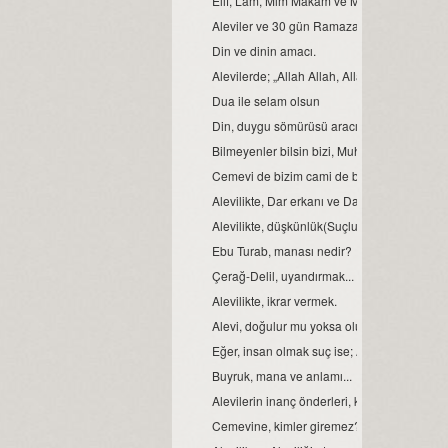
Elif, Lâm, Mim Makam ve Manaları
Aleviler ve 30 gün Ramazan orucu.
Din ve dinin amacı.
Alevilerde; „Allah Allah, Allah eyvallah, Aşk
Dua ile selam olsun
Din, duygu sömürüsü aracı değil ve olmamal
Bilmeyenler bilsin bizi, Muhammed Ali diyen
Cemevi de bizim cami de bizim demek, büyük b
Alevilikte, Dar erkanı ve Dar duruşları…
Alevilikte, düşkünlük(Suçluluk hali).
Ebu Turab, manası nedir?
Çerağ-Delil, uyandırmak...
Alevilikte, ikrar vermek.
Alevi, doğulur mu yoksa olunur mu?
Eğer, insan olmak suç ise; Aleviler bu suçu,
Buyruk, mana ve anlamı...
Alevilerin inanç önderleri, kimlerdir?
Cemevine, kimler giremez?