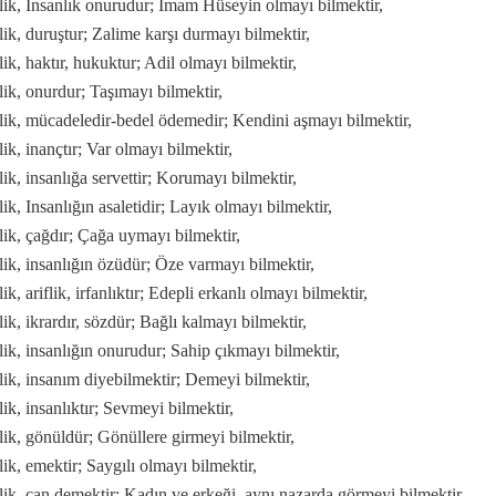
lik, Insanlık onurudur; Imam Hüseyin olmayı bilmektir,
lik, duruştur; Zalime karşı durmayı bilmektir,
lik, haktır, hukuktur; Adil olmayı bilmektir,
lik, onurdur; Taşımayı bilmektir,
lik, mücadeledir-bedel ödemedir; Kendini aşmayı bilmektir,
la gelindi?
ik, inançtır; Var olmayı bilmektir,
lik, insanlığa servettir; Korumayı bilmektir,
ik, Insanlığın asaletidir; Layık olmayı bilmektir,
lik, çağdır; Çağa uymayı bilmektir,
lik, insanlığın özüdür; Öze varmayı bilmektir,
ik, ariflik, irfanlıktır; Edepli erkanlı olmayı bilmektir,
lik, ikrardır, sözdür; Bağlı kalmayı bilmektir,
lik, insanlığın onurudur; Sahip çıkmayı bilmektir,
lik, insanım diyebilmektir; Demeyi bilmektir,
.
lik, insanlıktır; Sevmeyi bilmektir,
lik, gönüldür; Gönüllere girmeyi bilmektir,
lik, emektir; Saygılı olmayı bilmektir,
lik, can demektir; Kadın ve erkeği, aynı nazarda görmeyi bilmektir.