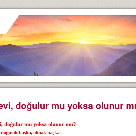
evi, doğulur mu yoksa olunur m
i, doğulur mu yoksa olunur mu?
i doğmak başka, olmak başka.