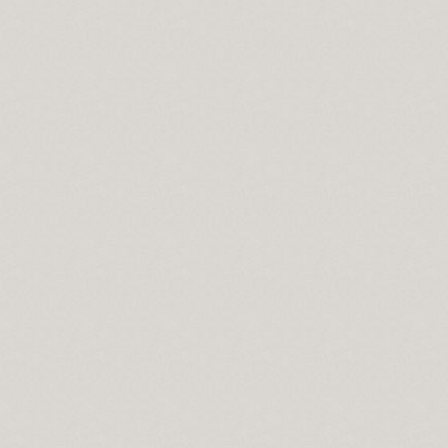
 ile, Aşk-ı niyazımla, Hu erenler ve Can“ hitap ve manaları.
ıdır.
lerdeniz biz.
ir yanlışlıktır...
 Kerbela'da kabullendiler