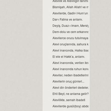
Alevilik ve Aleviliğin tanımı...
Bismişah, Allah Allah! ve manası.
Alevilerde, Gadir-i Hum’un önemi
Dar-ı Fatma ve anlamı.
Deyiş, Duaz-ı Imam, Mersiye, Ağıt, gibi nefe
Dem-dolu ve cem erkanında, dağıtılan suyu
Alevilerce orucu tutulmayan Ramazan’ın bay
Alevi oruçlarında, sahura kalmak yoktur ve
Alevi inancında, Halka ibadeti ve semahın 
El ele el Hakk’a, anlamı.
Alevi inancında, verilen ikrarın manası.
Alevi inancında ruhun konumu, anlam ve 
Aleviler, neden ibadetlerini camide yapmaz
Alevilerin oruç günleri...
Alevi din önderleri dedeler, kimin soyundan 
Ehli Beyt, ne anlama gelir?
Alevilikte, semah ibadeti
Alevilerde gusül(boy) abdesti, haremlik ve 