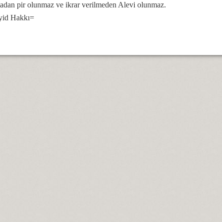
dan pir olunmaz ve ikrar verilmeden Alevi olunmaz.
yid Hakkı=
.
naları…
erdan Ali.
mıdır.