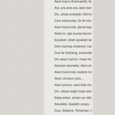
Alevi inancı Evrenseldir, ikrar verenler de 
Ara, ara yine ara, lakin kendinde ara...
Din, ahlak evresidir. Dört kitap ise, ahlakın e
Cem erkanında, On Iki Hizmetten biri de sem
Alevi inancında, Şeriat kapısı.
Allah’ım, işte bunlar benim Ehli Beyt’imdir...
Eyvallah, Allah eyvallah kelime anlamları.
Dört mezhep önderleri, hakkında.
Dua ile Gülbang, arasındaki fark.
Din veya inancın, insan hayatındaki yeri ve
Aleviyim demekle, Alevi olunmaz.
Alevi inancında, kadere inanmak veya kader
Alevi, olmanın yolu...
Alevi yoluna, nasıl talip olunur?
Din, ırklara değil insan alemine inmiştir.
Edep erkan, anlam ve nitelikleri.
Alevilikte, ibadetin amacı.
Dua, Gülbenk, Terceman, Kelime-i Tevhid ve