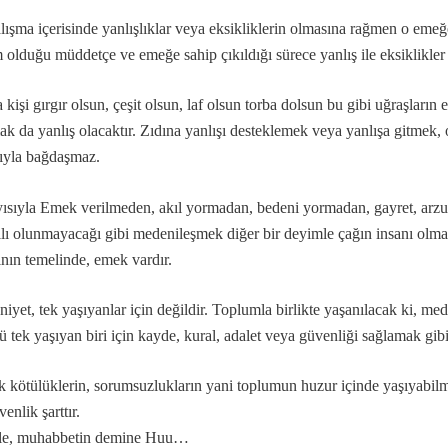
lışma içerisinde yanlışlıklar veya eksikliklerin olmasına rağmen o emeğ
 olduğu müddetçe ve emeğe sahip çıkıldığı sürece yanlış ile eksiklikler d
 kişi gırgır olsun, çeşit olsun, laf olsun torba dolsun bu gibi uğraşları
la gelindi?
k da yanlış olacaktır. Zıdına yanlışı desteklemek veya yanlışa gitmek,
ıyla bağdaşmaz.
ısıyla Emek verilmeden, akıl yormadan, bedeni yormadan, gayret, arzu
ılı olunmayacağı gibi medenileşmek diğer bir deyimle çağın insanı olm
ının temelinde, emek vardır.
iyet, tek yaşıyanlar için değildir. Toplumla birlikte yaşanılacak ki, meden
 tek yaşıyan biri için kayde, kural, adalet veya güvenliği sağlamak gibi
.
 kötülüklerin, sorumsuzlukların yani toplumun huzur içinde yaşıyabilme
enlik şarttır.
ile, muhabbetin demine Huu…