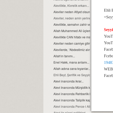
Alevilikte, Kivrelik erkanı...
Ehli 
Aleviler neden Afiyet olsun yerine Helaliho
=Sey
Aleviler, neden amin yerine Allah Allah der
Alevilikte, semahın zahir ve batıni boyutu…
Seyy
Allah Muhammed Ali üçlemesi...
YouTu
Alevilikte CAN hitabı ve manası
YouT
Aleviler neden camiye gitmezler?
Faceb
Alevilerde, “Abdestimiz alınmış namazımız k
Allah'ın tanımı...
Fcebo
Enel Hakk, mana anlamı...
1948
Allah adına cana kıyanlar....
WEB s
Ehli Beyt, Şeriflik ve Seyyidlik, kavramları h
Faceb
Alevi inancında ikrar...
Alevi Inancında Mürşidlik kapısı
Alevi inancında Rehberlik kapısı
Alevi inancında Taliplik kapısı
Alevi inancında Pence-i Ali Aba
Alevi ile sünni evlilikleri...