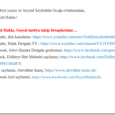
Beyt yazarı ve Seyyid Seyfeddin Ocağı evlatlarından,
ş olsun der?
yid Hakkı=
?
id Hakkı, Sosyal medya takip hesaplarımız…
be, ilim kanalımız:
https://www.youtube.com/user/YediDeryaSohbeti
ube, Hakk Dergahı TV :
https://www.youtube.com/channel/UCiYF
ook, Alevi Hizmet Dergahı grubumuz:
https://www.facebook.com/gr
ılınmış” deyimi
ok, Ehlibeyt Ilim Mektebi sayfamız;
https://www.facebook.com/Ehli
39911064876
ayfamız, Alevilikte Inanç;
https://www.alevilikte-inanc.de/
akkında...
ook özel sayfamız;
https://www.facebook.com/SeyyidHakkiAL