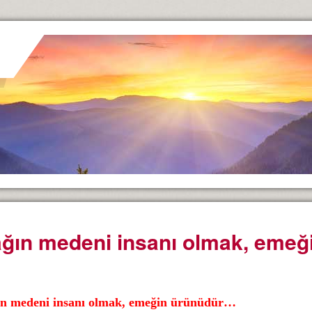
ğın medeni insanı olmak, eme
n medeni insanı olmak, emeğin ürünüdür…