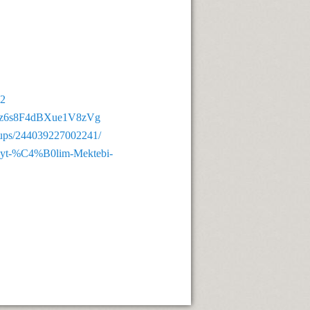
62
RPz6s8F4dBXue1V8zVg
oups/244039227002241/
beyt-%C4%B0lim-Mektebi-