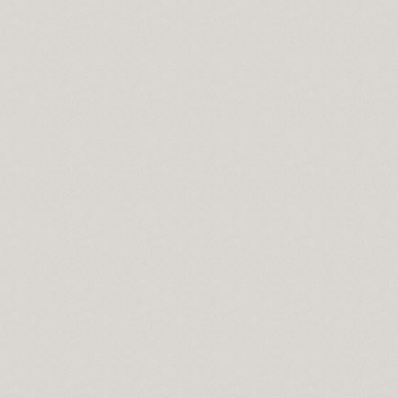
 ile, Aşk-ı niyazımla, Hu erenler ve Can“ hitap ve manaları.
ıdır.
lerdeniz biz.
ir yanlışlıktır...
 Kerbela'da kabullendiler