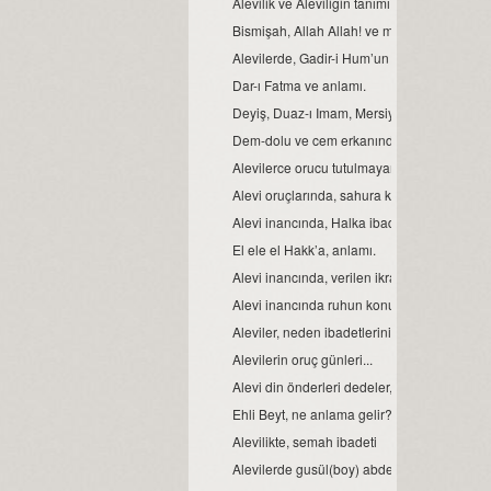
Alevilik ve Aleviliğin tanımı...
Bismişah, Allah Allah! ve manası.
Alevilerde, Gadir-i Hum’un önemi
Dar-ı Fatma ve anlamı.
Deyiş, Duaz-ı Imam, Mersiye, Ağıt, gibi nefe
Dem-dolu ve cem erkanında, dağıtılan suyu
Alevilerce orucu tutulmayan Ramazan’ın bay
Alevi oruçlarında, sahura kalmak yoktur ve
Alevi inancında, Halka ibadeti ve semahın 
El ele el Hakk’a, anlamı.
Alevi inancında, verilen ikrarın manası.
Alevi inancında ruhun konumu, anlam ve 
Aleviler, neden ibadetlerini camide yapmaz
Alevilerin oruç günleri...
Alevi din önderleri dedeler, kimin soyundan 
Ehli Beyt, ne anlama gelir?
Alevilikte, semah ibadeti
Alevilerde gusül(boy) abdesti, haremlik ve 