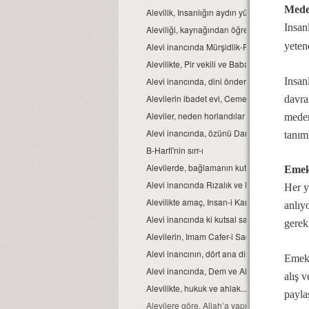
Mede
Alevilik, Insanlığın aydın yüzüdür
Insan
Aleviliği, kaynağından öğrenelim.
yeten
Alevi inancında Mürşidlik-Pirlik ikrarı
Alevilikte, Pir vekili ve Babağanlık konumu
Insan
Alevi inancında, dini önder Seyyidlerdir.
Alevilerin ibadet evi, Cemevidir...
davra
Aleviler, neden horlandılar ve horgörüldüle
meden
Alevi inancında, özünü Dar’a çekmek ve Dar ç
tanıml
B-Harfi'nin sırr-ı
Alevilerde, bağlamanın kutsallığı...
Emek
Alevi inancında Rızalık ve Razılık kavramlar
Her y
Alevilikte amaç, Insan-i Kamil olmaktır...
anlıy
Alevi inancında ki kutsal sayılar ve manaları.
gerek
Alevilerin, Imam Cafer-i Sadık mezhebinde
Alevi inancının, dört ana direği.
Emek,
Alevi inancında, Dem ve Alkol...
alış 
Alevilikte, hukuk ve ahlak...
payla
Alevilere göre, Allah’a yapılacak en güzel i