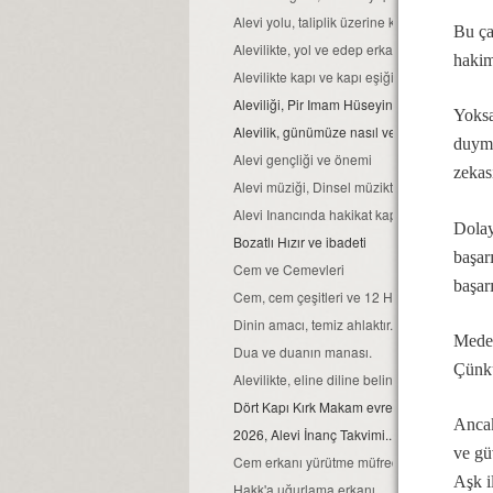
Alevi yolu, taliplik üzerine kurulmuştur...
Bu ça
Alevilikte, yol ve edep erkan nedir?
hakim
Alevilikte kapı ve kapı eşiğinin kutsallığı
Aleviliği, Pir Imam Hüseyin gibi yaşamak...
Yoksa
Alevilik, günümüze nasıl ve hangi kaynaklar
duyma
Alevi gençliği ve önemi
zekas
Alevi müziği, Dinsel müziktir...
Alevi Inancında hakikat kapısı
Dolay
Bozatlı Hızır ve ibadeti
başar
Cem ve Cemevleri
başar
Cem, cem çeşitleri ve 12 Hizmet erkanı
Dinin amacı, temiz ahlaktır...
Meden
Dua ve duanın manası.
Çünkü
Alevilikte, eline diline beline sahip ol ilkeleri
Dört Kapı Kırk Makam evreleri...
Ancak
2026, Alevi İnanç Takvimi...
ve güv
Cem erkanı yürütme müfredatı...
Aşk 
Hakk'a uğurlama erkanı...