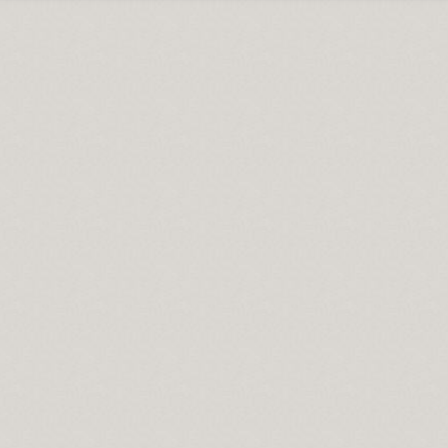
.
naları…
erdan Ali.
mıdır.