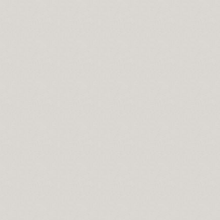
Evrensel düşünmelidir.
vrelerdir.
ahtır...
 önemi.
cilik var mıdır?
 Salavat manaları...