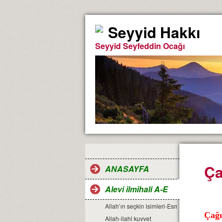
Seyyid Hakkı
Seyyid Seyfeddin Ocağı
Ça
ANASAYFA
Alevi ilmihali A-E
Allah’ın seçkin isimleri-Esma-ül Hüsna
Çağı
Allah-ilahi kuvvet