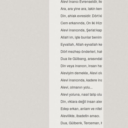
Alevi inancı Evrenseldir, ikrar verenler de 
Ara, ara yine ara, lakin kendinde ara...
Din, ahlak evresidir. Dört kitap ise, ahlakın e
Cem erkanında, On Iki Hizmetten biri de sem
Alevi inancında, Şeriat kapısı.
Allah’ım, işte bunlar benim Ehli Beyt’imdir...
Eyvallah, Allah eyvallah kelime anlamları.
Dört mezhep önderleri, hakkında.
Dua ile Gülbang, arasındaki fark.
Din veya inancın, insan hayatındaki yeri ve
Aleviyim demekle, Alevi olunmaz.
Alevi inancında, kadere inanmak veya kader
Alevi, olmanın yolu...
Alevi yoluna, nasıl talip olunur?
Din, ırklara değil insan alemine inmiştir.
Edep erkan, anlam ve nitelikleri.
Alevilikte, ibadetin amacı.
Dua, Gülbenk, Terceman, Kelime-i Tevhid ve