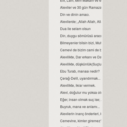
Elif, Lâm, Mim Makam ve Manaları
Aleviler ve 30 gün Ramazan orucu.
Din ve dinin amacı.
Alevilerde; „Allah Allah, Allah eyvallah, Aşk
Dua ile selam olsun
Din, duygu sömürüsü aracı değil ve olmamal
Bilmeyenler bilsin bizi, Muhammed Ali diyen
Cemevi de bizim cami de bizim demek, büyük b
Alevilikte, Dar erkanı ve Dar duruşları…
Alevilikte, düşkünlük(Suçluluk hali).
Ebu Turab, manası nedir?
Çerağ-Delil, uyandırmak...
Alevilikte, ikrar vermek.
Alevi, doğulur mu yoksa olunur mu?
Eğer, insan olmak suç ise; Aleviler bu suçu,
Buyruk, mana ve anlamı...
Alevilerin inanç önderleri, kimlerdir?
Cemevine, kimler giremez?