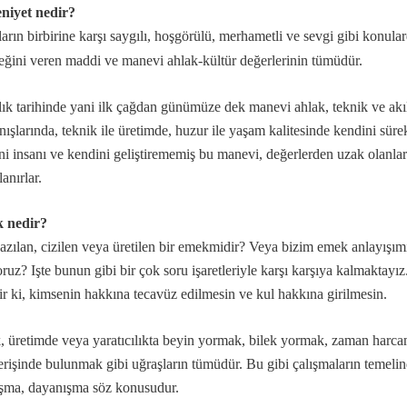
niyet nedir?
ların birbirine karşı saygılı, hoşgörülü, merhametli ve sevgi gibi konula
eğini veren maddi ve manevi ahlak-kültür değerlerinin tümüdür.
…
lık tarihinde yani ilk çağdan günümüze dek manevi ahlak, teknik ve akıl 
nışlarında, teknik ile üretimde, huzur ile yaşam kalitesinde kendini sürek
r?
i insanı ve kendini geliştirememiş bu manevi, değerlerden uzak olanlar
eşitleri...
anırlar.
 nedir?
ı
azılan, cizilen veya üretilen bir emekmidir? Veya bizim emek anlayışı
oruz? Işte bunun gibi bir çok soru işaretleriyle karşı karşıya kalmaktayız.
..
ir ki, kimsenin hakkına tecavüz edilmesin ve kul hakkına girilmesin.
niz deyimi üzerine…
 üretimde veya yaratıcılıkta beyin yormak, bilek yormak, zaman harcam
verişinde bulunmak gibi uğraşların tümüdür. Bu gibi çalışmaların temel
şma, dayanışma söz konusudur.
badet