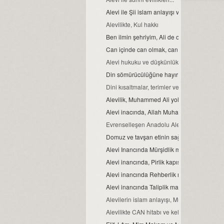
Alevi ile Şii islam anlayışı ve farklar...
Alevilikte, Kul hakkı
Ben ilmin şehriyim, Ali de o şehrin kapısıdır..
Can içinde can olmak, can ve can gözü ma
Alevi hukuku ve düşkünlük
Din sömürücülüğüne hayır
Dini kısaltmalar, terimler ve anlamları
Alevilik, Muhammed Ali yoludur
Alevi inacında, Allah Muhammed ve Şahı M
Evrenselleşen Anadolu Aleviliği
Domuz ve tavşan etinin sağlığa zararları
Alevi Inancında Mürşidlik makamı
Alevi inancında, Pirlik kapısı.
Alevi inancında Rehberlik makamı
Alevi inancında Taliplik makamı
Alevilerin islam anlayışı, Muhammed Ali isla
Alevilikte CAN hitabı ve kelime manası