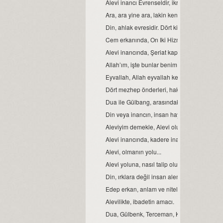
Alevi inancı Evrenseldir, ikrar verenler de 
Ara, ara yine ara, lakin kendinde ara...
Din, ahlak evresidir. Dört kitap ise, ahlakın e
Cem erkanında, On Iki Hizmetten biri de sem
Alevi inancında, Şeriat kapısı.
Allah’ım, işte bunlar benim Ehli Beyt’imdir...
Eyvallah, Allah eyvallah kelime anlamları.
Dört mezhep önderleri, hakkında.
Dua ile Gülbang, arasındaki fark.
Din veya inancın, insan hayatındaki yeri ve
Aleviyim demekle, Alevi olunmaz.
Alevi inancında, kadere inanmak veya kader
Alevi, olmanın yolu...
Alevi yoluna, nasıl talip olunur?
Din, ırklara değil insan alemine inmiştir.
Edep erkan, anlam ve nitelikleri.
Alevilikte, ibadetin amacı.
Dua, Gülbenk, Terceman, Kelime-i Tevhid ve