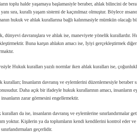
ların toplu halde yaşamaya başlamasiyle beraber, ahlak bilincini de berab
ç yanı sıra, kurallı yaşam sistemi de kaçınılmaz olmuştur. Böylece ıns
anın hukuk ve ahlak kurallarına bağlı kalınmasiyle mümkün olacağı bili
…
, dünyevi davranışlara ve ahlak ise, maneviyete yönelik kurallardır. H
kleştirmektir. Buna karşın ahlakın amacı ise, Iyiyi gerçekleştirmek diğer
rmaktır.
r?
eşitleri...
ısiyle Hukuk kuralları yazılı normlar iken ahlak kuralları ise, çoğunluk
ı
 kuralları; Insanların davranış ve eylemlerini düzenlemesiyle beraber sı
onusudur. Daha açık bir ifadeyle hukuk kurallarının amacı, insanların 
..
 insanların zarar görmesini engellemektir.
niz deyimi üzerine…
 kuralları da ise, insanların davranış ve eylemlerine sınırlandırmalar get
rım yoktur. Kişilerin ya da toplumların kendi kendilerini kontrol eder v
sınırlandırmaları geçerlidir.
badet