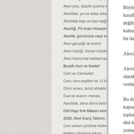
Alevi yolu, taliplik üzerine kurulmuştur...
Böyle
Alevilikte, yol ve edep erkan nedir?
kurall
Alevilikte kapı ve kapı eşiğinin kutsallığı
değil
Aleviliği, Pir Imam Hüseyin gibi yaşamak...
kalma
Alevilik, günümüze nasıl ve hangi kaynaklar
bir d
Alevi gençliği ve önemi
Alevi müziği, Dinsel müziktir...
Alevi
Alevi Inancında hakikat kapısı
Bozatlı Hızır ve ibadeti
Alevi
Cem ve Cemevleri
olara
Cem, cem çeşitleri ve 12 Hizmet erkanı
veril
Dinin amacı, temiz ahlaktır...
Dua ve duanın manası.
Bu dı
Alevilikte, eline diline beline sahip ol ilkeleri
kapsa
Dört Kapı Kırk Makam evreleri...
toplu
2026, Alevi İnanç Takvimi...
dini 
Cem erkanı yürütme müfredatı...
yerin
Hakk'a uğurlama erkanı...