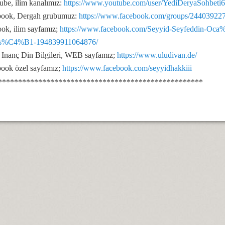
be, ilim kanalımız:
https://www.youtube.com/user/YediDeryaSohbeti
book, Dergah grubumuz:
https://www.facebook.com/groups/24403922
ok, ilim sayfamız;
https://www.facebook.com/Seyyid-Seyfeddin-
.
as%C4%B1-194839911064876/
naları…
 Inanç Din Bilgileri, WEB sayfamız;
https://www.uludivan.de/
ook özel sayfamız;
https://www.facebook.com/seyyidhakkiii
***************************************************
erdan Ali.
mıdır.