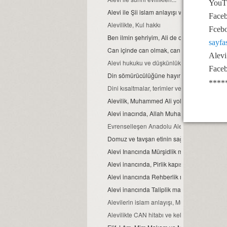
YouTu
Alevi ile Şii islam anlayışı ve farklar...
Face
Alevilikte, Kul hakkı
Fcebo
Ben ilmin şehriyim, Ali de o şehrin kapısıdır..
sayf
Can içinde can olmak, can ve can gözü ma
Alevi
Alevi hukuku ve düşkünlük
Faceb
Din sömürücülüğüne hayır
****
Dini kısaltmalar, terimler ve anlamları
Alevilik, Muhammed Ali yoludur
Alevi inacında, Allah Muhammed ve Şahı M
Evrenselleşen Anadolu Aleviliği
Domuz ve tavşan etinin sağlığa zararları
Alevi Inancında Mürşidlik makamı
Alevi inancında, Pirlik kapısı.
Alevi inancında Rehberlik makamı
Alevi inancında Taliplik makamı
Alevilerin islam anlayışı, Muhammed Ali isla
Alevilikte CAN hitabı ve kelime manası