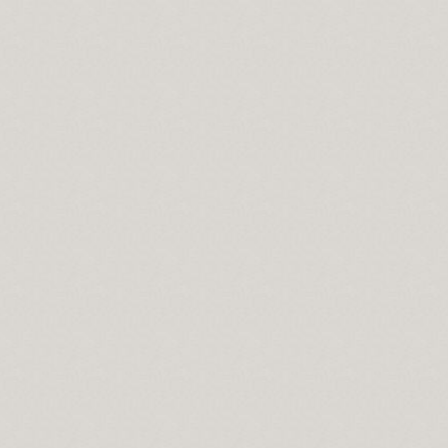
Evrensel düşünmelidir.
vrelerdir.
ahtır...
 önemi.
cilik var mıdır?
 Salavat manaları...