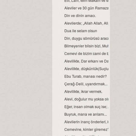
Elif, Lâm, Mim Makam ve Manaları
Aleviler ve 30 gün Ramazan orucu.
Din ve dinin amacı.
Alevilerde; „Allah Allah, Allah eyvallah, Aşk
Dua ile selam olsun
Din, duygu sömürüsü aracı değil ve olmamal
Bilmeyenler bilsin bizi, Muhammed Ali diyen
Cemevi de bizim cami de bizim demek, büyük b
Alevilikte, Dar erkanı ve Dar duruşları…
Alevilikte, düşkünlük(Suçluluk hali).
Ebu Turab, manası nedir?
Çerağ-Delil, uyandırmak...
Alevilikte, ikrar vermek.
Alevi, doğulur mu yoksa olunur mu?
Eğer, insan olmak suç ise; Aleviler bu suçu,
Buyruk, mana ve anlamı...
Alevilerin inanç önderleri, kimlerdir?
Cemevine, kimler giremez?