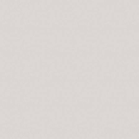
slerin Alevi inancındaki yeri nedir?
n manası...
ramını kutlamaları, gerçeği yansıtmıyor.
 matem ayında dikkat edilmesi gereken hususlar.
konumnu...
önemi…
lar?
gelirler?
selamlık.