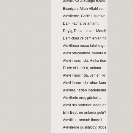
Alevilik ve Aleviliğin tanımı...
Bismişah, Allah Allah! ve manası.
Alevilerde, Gadir-i Hum’un önemi
Dar-ı Fatma ve anlamı.
Deyiş, Duaz-ı Imam, Mersiye, Ağıt, gibi nefe
Dem-dolu ve cem erkanında, dağıtılan suyu
Alevilerce orucu tutulmayan Ramazan’ın bay
Alevi oruçlarında, sahura kalmak yoktur ve
Alevi inancında, Halka ibadeti ve semahın 
El ele el Hakk’a, anlamı.
Alevi inancında, verilen ikrarın manası.
Alevi inancında ruhun konumu, anlam ve 
Aleviler, neden ibadetlerini camide yapmaz
Alevilerin oruç günleri...
Alevi din önderleri dedeler, kimin soyundan 
Ehli Beyt, ne anlama gelir?
Alevilikte, semah ibadeti
Alevilerde gusül(boy) abdesti, haremlik ve 