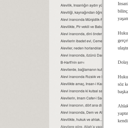
Insan
Alevilik, Insanlığın aydın yüzüdür
bilin
Aleviliği, kaynağından öğrenelim.
yaşam
Alevi inancında Mürşidlik-Pirlik ikrarı
Alevilikte, Pir vekili ve Babağanlık konumu
Hukuk
Alevi inancında, dini önder Seyyidlerdir.
gerçe
Alevilerin ibadet evi, Cemevidir...
ulaştı
Aleviler, neden horlandılar ve horgörüldüle
Alevi inancında, özünü Dar’a çekmek ve Dar ç
B-Harfi'nin sırr-ı
Dolay
Alevilerde, bağlamanın kutsallığı...
Alevi inancında Rızalık ve Razılık kavramlar
Hukuk
Alevilikte amaç, Insan-i Kamil olmaktır...
söz k
Alevi inancında ki kutsal sayılar ve manaları.
başka
Alevilerin, Imam Cafer-i Sadık mezhebinde
Alevi inancının, dört ana direği.
Ahlak
Alevi inancında, Dem ve Alkol...
yaptı
Alevilikte, hukuk ve ahlak...
kendi 
Alevilere göre, Allah’a yapılacak en güzel i