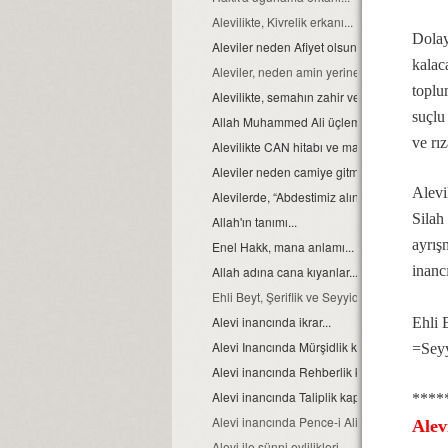
Alevilikte, Kivrelik erkanı...
Dolay
Aleviler neden Afiyet olsun yerine Helaliho
kalaca
Aleviler, neden amin yerine Allah Allah der
toplu
Alevilikte, semahın zahir ve batıni boyutu…
suçlu
Allah Muhammed Ali üçlemesi...
ve rız
Alevilikte CAN hitabı ve manası
Aleviler neden camiye gitmezler?
Alevi
Alevilerde, “Abdestimiz alınmış namazımız k
Silah
Allah'ın tanımı...
ayrış
Enel Hakk, mana anlamı...
inanc
Allah adına cana kıyanlar....
Ehli Beyt, Şeriflik ve Seyyidlik, kavramları h
Alevi inancında ikrar...
Ehli 
Alevi Inancında Mürşidlik kapısı
=Sey
Alevi inancında Rehberlik kapısı
Alevi inancında Taliplik kapısı
****
Alevi inancında Pence-i Ali Aba
Alev
Alevi ile sünni evlilikleri...