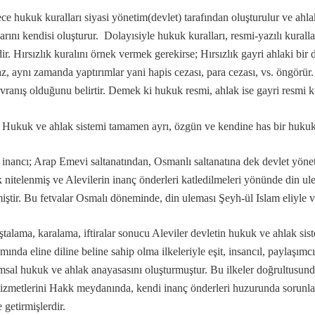
ce hukuk kuralları siyasi yönetim(devlet) tarafından oluşturulur ve ahlak
arını kendisi oluşturur. Dolayısiyle hukuk kuralları, resmi-yazılı kurallar
dir. Hırsızlık kuralını örnek vermek gerekirse; Hırsızlık gayri ahlaki bir
z, aynı zamanda yaptırımlar yani hapis cezası, para cezası, vs. öngörür. 
la gelindi?
avranış olduğunu belirtir. Demek ki hukuk resmi, ahlak ise gayri resmi k
 Hukuk ve ahlak sistemi tamamen ayrı, özgün ve kendine has bir hukuk 
 inancı
; Arap Emevi saltanatından,
Osmanlı saltanatına dek devlet yönet
k nitelenmiş ve Alevilerin inanç önderleri katledilmeleri yönünde din ule
miştir. Bu fetvalar Osmalı döneminde, din uleması Şeyh-ül Islam eliyle ve
ştalama, karalama, iftiralar sonucu Aleviler devletin hukuk ve ahlak si
.
mında eline diline beline sahip olma ilkeleriyle eşit, insancıl, paylaşı
msal hukuk ve ahlak anayasasını oluşturmuştur. Bu ilkeler doğrultusund
hizmetlerini Hakk meydanında, kendi inanç önderleri huzurunda sorunlar
e getirmişlerdir.