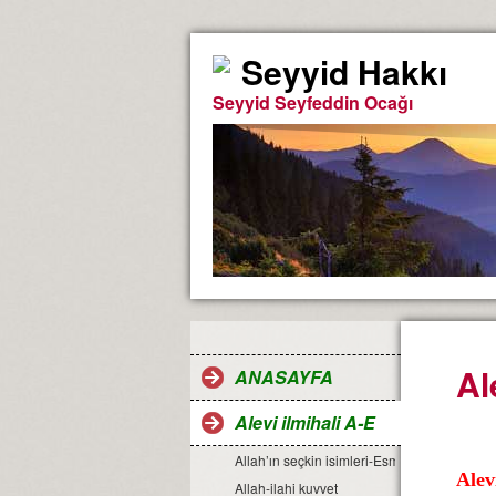
Seyyid Hakkı
Seyyid Seyfeddin Ocağı
Al
ANASAYFA
Alevi ilmihali A-E
Allah’ın seçkin isimleri-Esma-ül Hüsna
Alev
Allah-ilahi kuvvet