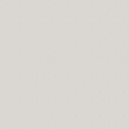
 ile, Aşk-ı niyazımla, Hu erenler ve Can“ hitap ve manaları.
ıdır.
lerdeniz biz.
ir yanlışlıktır...
 Kerbela'da kabullendiler