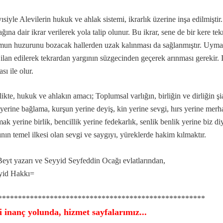
ısiyle Alevilerin hukuk ve ahlak sistemi, ikrarlık üzerine inşa edilmiştir.
ş olsun der?
ğına dair ikrar verilerek yola talip olunur. Bu ikrar, sene de bir kere te
?
mun huzurunu bozacak hallerden uzak kalınması da sağlanmıştır. Uymay
 ilan edilerek tekrardan yargının süzgecinden geçerek arınması gerekir. 
ası ile olur.
likte, hukuk ve ahlakın amacı; Toplumsal varlığın, birliğin ve dirliğin ş
ılınmış” deyimi
 yerine bağlama, kurşun yerine deyiş, kin yerine sevgi, hırs yerine mer
mak yerine birlik, bencillik yerine fedekarlık, senlik benlik yerine biz di
ının temel ilkesi olan sevgi ve saygıyı, yüreklerde hakim kılmaktır.
akkında...
Beyt yazarı ve Seyyid Seyfeddin Ocağı evlatlarından,
yid Hakkı=
****************************************************
i inanç yolunda, hizmet sayfalarımız...