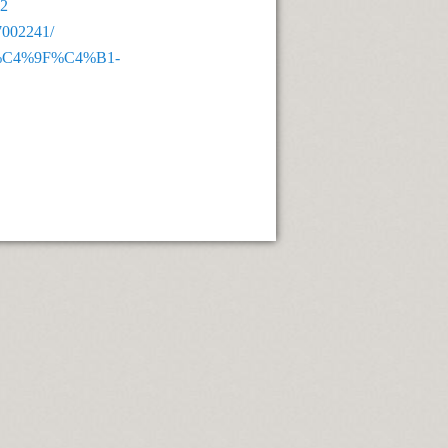
62
7002241/
Oca%C4%9F%C4%B1-