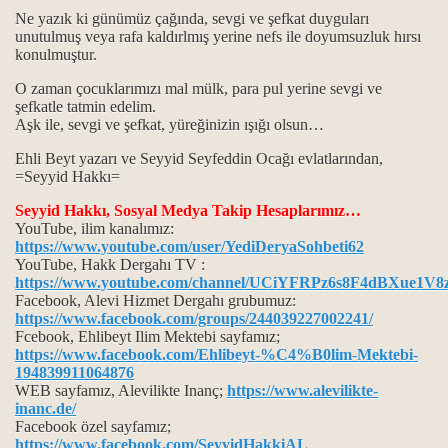
Ne yazık ki günümüz çağında, sevgi ve şefkat duyguları
unutulmuş veya rafa kaldırlmış yerine nefs ile doyumsuzluk hırsı
konulmuştur.
t erkanı
O zaman çocuklarımızı mal mülk, para pul yerine sevgi ve
şefkatle tatmin edelim.
Aşk ile, sevgi ve şefkat, yüreğinizin ışığı olsun…
Ehli Beyt yazarı ve Seyyid Seyfeddin Ocağı evlatlarından,
=Seyyid Hakkı=
ip ol ilkeleri.
Seyyid Hakkı, Sosyal Medya Takip Hesaplarımız…
YouTube, ilim kanalımız:
.
https://www.youtube.com/user/YediDeryaSohbeti62
YouTube, Hakk Dergahı TV :
https://www.youtube.com/channel/UCiYFRPz6s8F4dBXue1V8
Facebook, Alevi Hizmet Dergahı grubumuz:
https://www.facebook.com/groups/244039227002241/
.
Fcebook, Ehlibeyt Ilim Mektebi sayfamız;
https://www.facebook.com/Ehlibeyt-%C4%B0lim-Mektebi-
194839911064876
WEB sayfamız, Alevilikte Inanç;
https://www.alevilikte-
inanc.de/
Facebook özel sayfamız;
https://www.facebook.com/SeyyidHakkiAL