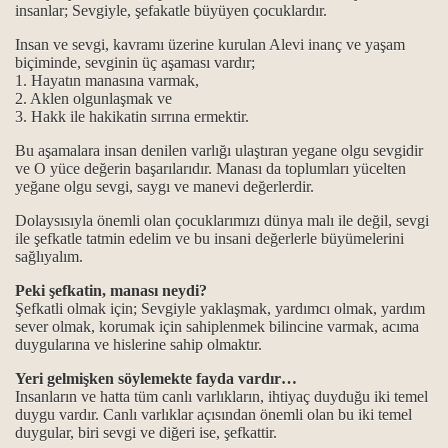
insanlar; Sevgiyle, şefakatle büyüyen çocuklardır.
Insan ve sevgi, kavramı üzerine kurulan Alevi inanç ve yaşam
k en güzel ibadet
biçiminde, sevginin üç aşaması vardır;
1. Hayatın manasına varmak,
2. Aklen olgunlaşmak ve
lmuştur...
3. Hakk ile hakikatin sırrına ermektir.
dir?
Bu aşamalara insan denilen varlığı ulaştıran yegane olgu sevgidir
ve O yüce değerin başarılarıdır. Manası da toplumları yücelten
kutsallığı
yeğane olgu sevgi, saygı ve manevi değerlerdir.
Dolaysısıyla önemli olan çocuklarımızı dünya malı ile değil, sevgi
i yaşamak...
ile şefkatle tatmin edelim ve bu insani değerlerle büyümelerini
sağlıyalım.
gi kaynaklarla gelindi?
Peki şefkatin, manası neydi?
Şefkatli olmak için; Sevgiyle yaklaşmak, yardımcı olmak, yardım
sever olmak, korumak için sahiplenmek bilincine varmak, acıma
duygularına ve hislerine sahip olmaktır.
Yeri gelmişken söylemekte fayda vardır…
Insanların ve hatta tüm canlı varlıkların, ihtiyaç duyduğu iki temel
duygu vardır. Canlı varlıklar açısından önemli olan bu iki temel
duygular, biri sevgi ve diğeri ise, şefkattir.