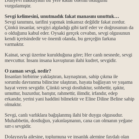
Dünyevi maddiyatın bir yere kadar önemli olduğunu
vurgulamıştır.
horgörüldüler?
Sevgi kelimesini, unutmadık fakat manasını unuttuk…
Sevgi tanımını, tarifini yapmak imkansız değildir fakat zordur.
kmek ve Dar çeşitleri...
Çünkü insanlar, sevgiyi algıladığı gibi tarif eder ve doğrusunun da
o olduğunu kabul eder. Oysaki gerçek cevabın, sevgi olgusunun
kendi içerisindedir ve önemli olanda, bu gerçeğin farkına
varmaktır.
...
Kainat, sevgi üzerine kurulduğuna göre; Her canlı nesnede, sevgi
mevcuttur. Insanı insana kavuşturan ilahi kudret, sevgidir.
ık kavramları
O zaman sevgi, nedir?
Insanları birbirine yaklaştıran, kaynaştıran, sahip çıkma ile
maktır...
sorumlu davranma bilincine ulaştıran, hayata bağlayan ve yaşama
hayat veren sevgidir. Çünkü sevgi dostluktur, sohbettir, ışıktır,
 ve manaları...
umuttur, huzurdur, barıştır, rahmettir, ilimdir, irfandır, edep
erkandır, yerini yani haddini bilmektir ve Eline Diline Beline sahip
k mezhebindeniz deyimi üzerine…
olmaktır.
Sevgi, canlı varlıklara bağışlanmış ilahi bir duygu olgusudur.
Muhabbetin, dostluğun, yakınlaşmanın, cana can olmanın yeğane
sırr-ı sevgidir.
Dolayısıyla ailesine, toplumuna ve insanlık alemine faydalı olan