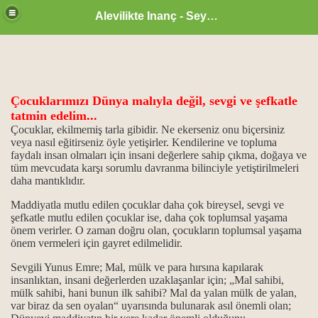
Alevilikte Inanç - Seyyid Hakkı
Çocuklarımızı Dünya malıyla değil, sevgi ve şefkatle
ül Hüsna
tatmin edelim...
Çocuklar, ekilmemiş tarla gibidir. Ne ekerseniz onu biçersiniz
veya nasıl eğitirseniz öyle yetişirler. Kendilerine ve topluma
faydalı insan olmaları için insani değerlere sahip çıkma, doğaya ve
ür
tüm mevcudata karşı sorumlu davranma bilinciyle yetiştirilmeleri
daha mantıklıdır.
m.
Maddiyatla mutlu edilen çocuklar daha çok bireysel, sevgi ve
şefkatle mutlu edilen çocuklar ise, daha çok toplumsal yaşama
ikrarı
önem verirler. O zaman doğru olan, çocukların toplumsal yaşama
önem vermeleri için gayret edilmelidir.
ğanlık konumu…
Sevgili Yunus Emre; Mal, mülk ve para hırsına kapılarak
insanlıktan, insani değerlerden uzaklaşanlar için; „Mal sahibi,
idlerdir.
mülk sahibi, hani bunun ilk sahibi? Mal da yalan mülk de yalan,
var biraz da sen oyalan“ uyarısında bulunarak asıl önemli olan;
..