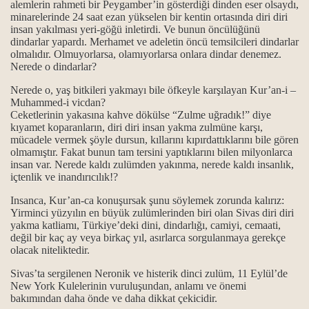
alemlerin rahmeti bir Peygamber’in gösterdiği dinden eser olsaydı,
minarelerinde 24 saat ezan yükselen bir kentin ortasında diri diri
insan yakılması yeri-göğü inletirdi. Ve bunun öncülüğünü
k en güzel ibadet
dindarlar yapardı. Merhamet ve adeletin öncü temsilcileri dindarlar
olmalıdır. Olmuyorlarsa, olamıyorlarsa onlara dindar denemez.
Nerede o dindarlar?
lmuştur...
Nerede o, yaş bitkileri yakmayı bile öfkeyle karşılayan Kur’an-i –
dir?
Muhammed-i vicdan?
Ceketlerinin yakasına kahve dökülse “Zulme uğradık!” diye
kıyamet koparanların, diri diri insan yakma zulmüne karşı,
kutsallığı
mücadele vermek şöyle dursun, kıllarını kıpırdattıklarını bile gören
olmamıştır. Fakat bunun tam tersini yaptıklarını bilen milyonlarca
i yaşamak...
insan var. Nerede kaldı zulümden yakınma, nerede kaldı insanlık,
içtenlik ve inandırıcılık!?
gi kaynaklarla gelindi?
Insanca, Kur’an-ca konuşursak şunu söylemek zorunda kalırız:
Yirminci yüzyılın en büyük zulümlerinden biri olan Sivas diri diri
yakma katliamı, Türkiye’deki dini, dindarlığı, camiyi, cemaati,
değil bir kaç ay veya birkaç yıl, asırlarca sorgulanmaya gerekçe
olacak niteliktedir.
Sivas’ta sergilenen Neronik ve histerik dinci zulüm, 11 Eylül’de
New York Kulelerinin vuruluşundan, anlamı ve önemi
bakımından daha önde ve daha dikkat çekicidir.