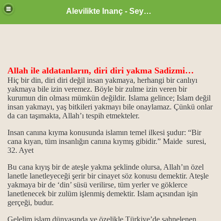
Alevilikte Inanç - Seyyid Hakkı
Allah ile aldatanların, diri diri yakma Sadizmi…
ül Hüsna
Hiç bir din, diri diri değil insan yakmaya, herhangi bir canlıyı
yakmaya bile izin veremez. Böyle bir zulme izin veren bir
kurumun din olması mümkün değildir. Islama gelince; Islam değil
insan yakmayı, yaş bitkileri yakmayı bile onaylamaz. Çünkü onlar
ür
da can taşımakta, Allah’ı tespih etmekteler.
Insan canına kıyma konusunda islamın temel ilkesi şudur: “Bir
m.
cana kıyan, tüm insanlığın canına kıymış gibidir.” Maide suresi,
32. Ayet
ikrarı
Bu cana kıyış bir de ateşle yakma şeklinde olursa, Allah’ın özel
lanetle lanetleyeceği şerir bir cinayet söz konusu demektir. Ateşle
ğanlık konumu…
yakmaya bir de ‘din’ süsü verilirse, tüm yerler ve göklerce
lanetlenecek bir zulüm işlenmiş demektir. Islam açısından işin
idlerdir.
gerçeği, budur.
Gelelim islam dünyasında ve özelikle Türkiye’de sahnelenen
..