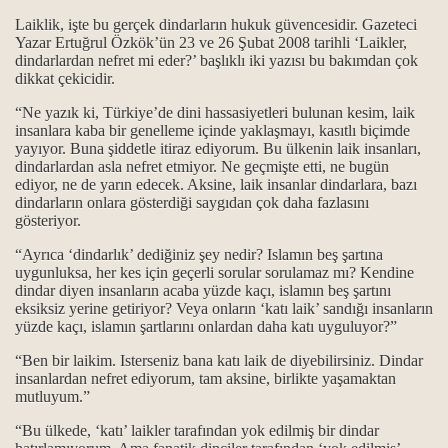
med Ali islamıdır.
Laiklik, işte bu gerçek dindarların hukuk güvencesidir. Gazeteci
Yazar Ertuğrul Özkök’ün 23 ve 26 Şubat 2008 tarihli ‘Laikler,
dindarlardan nefret mi eder?’ başlıklı iki yazısı bu bakımdan çok
e manası
dikkat çekicidir.
arı
“Ne yazık ki, Türkiye’de dini hassasiyetleri bulunan kesim, laik
insanlara kaba bir genelleme içinde yaklaşmayı, kasıtlı biçimde
yayıyor. Buna şiddetle itiraz ediyorum. Bu ülkenin laik insanları,
ucu.
dindarlardan asla nefret etmiyor. Ne geçmişte etti, ne bugün
ediyor, ne de yarın edecek. Aksine, laik insanlar dindarlara, bazı
dindarların onlara gösterdiği saygıdan çok daha fazlasını
gösteriyor.
eyvallah, Aşk ile, Aşk-ı niyazımla, Hu erenler ve Can“ hitap ve
“Ayrıca ‘dindarlık’ dediğiniz şey nedir? Islamın beş şartına
uygunluksa, her kes için geçerli sorular sorulamaz mı? Kendine
dindar diyen insanların acaba yüzde kaçı, islamın beş şartını
eksiksiz yerine getiriyor? Veya onların ‘katı laik’ sandığı insanların
l ve olmamalıdır.
yüzde kaçı, islamın şartlarını onlardan daha katı uyguluyor?”
ed Ali diyenlerdeniz biz.
“Ben bir laikim. Isterseniz bana katı laik de diyebilirsiniz. Dindar
insanlardan nefret ediyorum, tam aksine, birlikte yaşamaktan
mutluyum.”
emek, büyük bir yanlışlıktır...
“Bu ülkede, ‘katı’ laikler tarafından yok edilmiş bir dindar
uruşları…