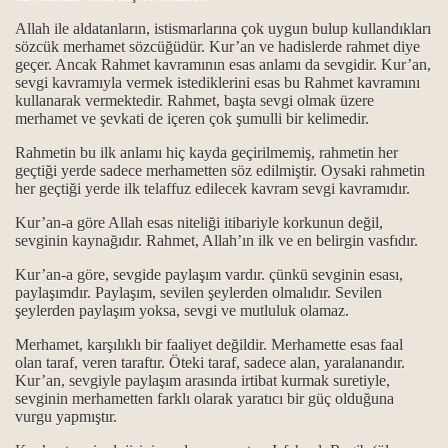
ine Helalihoş olsun der?
Allah ile aldatanların, istismarlarına çok uygun bulup kullandıkları
sözcük merhamet sözcüğüdür. Kur’an ve hadislerde rahmet diye
ah Allah der?
geçer. Ancak Rahmet kavramının esas anlamı da sevgidir. Kur’an,
sevgi kavramıyla vermek istediklerini esas bu Rahmet kavramını
tıni boyutu…
kullanarak vermektedir. Rahmet, başta sevgi olmak üzere
merhamet ve şevkati de içeren çok şumulli bir kelimedir.
.
Rahmetin bu ilk anlamı hiç kayda geçirilmemiş, rahmetin her
geçtiği yerde sadece merhametten söz edilmiştir. Oysaki rahmetin
her geçtiği yerde ilk telaffuz edilecek kavram sevgi kavramıdır.
r?
Kur’an-a göre Allah esas niteliği itibariyle korkunun değil,
sevginin kaynağıdır. Rahmet, Allah’ın ilk ve en belirgin vasfıdır.
ş namazımız kılınmış” deyimi
Kur’an-a göre, sevgide paylaşım vardır. çünkü sevginin esası,
paylaşımdır. Paylaşım, sevilen şeylerden olmalıdır. Sevilen
şeylerden paylaşım yoksa, sevgi ve mutluluk olamaz.
Merhamet, karşılıklı bir faaliyet değildir. Merhamette esas faal
olan taraf, veren taraftır. Öteki taraf, sadece alan, yaralanandır.
Kur’an, sevgiyle paylaşım arasında irtibat kurmak suretiyle,
sevginin merhametten farklı olarak yaratıcı bir güç olduğuna
vurgu yapmıştır.
 kavramları hakkında...