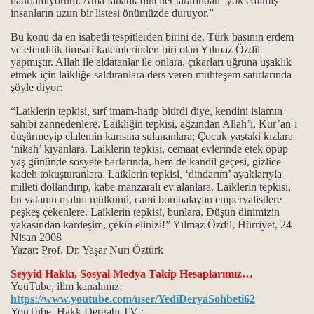
hatırlamıyorum. Ama fanatik dinciler tarafından ‘yok edilmiş’
insanların uzun bir listesi önümüzde duruyor.”
ali).
Bu konu da en isabetli tespitlerden birini de, Türk basının erdem
ve efendilik timsali kalemlerinden biri olan Yılmaz Özdil
yapmıştır. Allah ile aldatanlar ile onlara, çıkarları uğruna uşaklık
etmek için laikliğe saldıranlara ders veren muhteşem satırlarında
şöyle diyor:
“Laiklerin tepkisi, sırf imam-hatip bitirdi diye, kendini islamın
sahibi zannedenlere. Laikliğin tepkisi, ağzından Allah’ı, Kur’an-ı
düşürmeyip elalemin karısına sulananlara; Çocuk yaştaki kızlara
r mu?
‘nikah’ kıyanlara. Laiklerin tepkisi, cemaat evlerinde etek öpüp
yaş gününde sosyete barlarında, hem de kandil geçesi, gizlice
kadeh tokuşturanlara. Laiklerin tepkisi, ‘dindarım’ ayaklarıyla
iler bu suçu, Kerbela'da kabullendiler
milleti dollandırıp, kabe manzaralı ev alanlara. Laiklerin tepkisi,
bu vatanın malını mülkünü, cami bombalayan emperyalistlere
peşkeş çekenlere. Laiklerin tepkisi, bunlara. Düşün dinimizin
yakasından kardeşim, çekin elinizi!” Yılmaz Özdil, Hürriyet, 24
erdir?
Nisan 2008
Yazar: Prof. Dr. Yaşar Nuri Öztürk
Seyyid Hakkı, Sosyal Medya Takip Hesaplarımız…
YouTube, ilim kanalımız:
https://www.youtube.com/user/YediDeryaSohbeti62
YouTube, Hakk Dergahı TV :