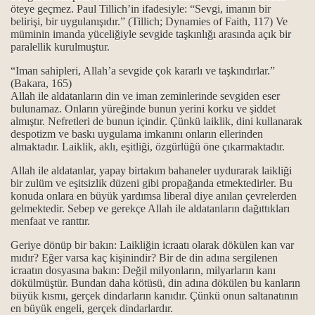
öteye geçmez. Paul Tillich’in ifadesiyle: “Sevgi, imanın bir
belirişi, bir uygulanışıdır.” (Tillich; Dynamies of Faith, 117) Ve
müminin imanda yüceliğiyle sevgide taşkınlığı arasında açık bir
paralellik kurulmuştur.
amları
“Iman sahipleri, Allah’a sevgide çok kararlı ve taşkındırlar.”
(Bakara, 165)
r
Allah ile aldatanların din ve iman zeminlerinde sevgiden eser
bulunamaz. Onların yüreğinde bunun yerini korku ve şiddet
almıştır. Nefretleri de bunun içindir. Çünkü laiklik, dini kullanarak
d ve Şahı Merdan Ali.
despotizm ve baskı uygulama imkanını onların ellerinden
almaktadır. Laiklik, aklı, eşitliği, özgürlüğü öne çıkarmaktadır.
i
Allah ile aldatanlar, yapay birtakım bahaneler uydurarak laikliği
zararları
bir zulüm ve eşitsizlik düzeni gibi propağanda etmektedirler. Bu
konuda onlara en büyük yardımsa liberal diye anılan çevrelerden
gelmektedir. Sebep ve gerekçe Allah ile aldatanların dağıttıkları
amı
menfaat ve ranttır.
Geriye dönüp bir bakın: Laikliğin icraatı olarak dökülen kan var
mıdır? Eğer varsa kaç kişinindir? Bir de din adına sergilenen
icraatın dosyasına bakın: Değil milyonların, milyarların kanı
amı
dökülmüştür. Bundan daha kötüsü, din adına dökülen bu kanların
büyük kısmı, gerçek dindarların kanıdır. Çünkü onun saltanatının
ı
en büyük engeli, gerçek dindarlardır.