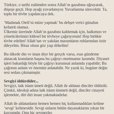
Türkiye, o tarihi zulümden sonra Allah’ın gazabına uğrayarak,
düşeşe geçti. Hep ayağı yuvarlanıyor. Yuvarlanma sürecektir. Ta,
toplu bir tövbe yapılıncaya dek.
t erkanı
‘Madımak Oteli’ni müze yapmak’ bu dehşet verici günahın
kefareti olamaz.
Ülkemiz üzerinde Allah’ın gazabını kaldırmak için, halkımızı ve
yöneticilerimizi kitlesel bir tövbeye çağırıyorum! Hep birlikte
tövbe edelim! Allah’tan ve yakılan masumların ruhlarından özür
dileyelim. Biraz olsun göz yaşı dökelim!
ip ol ilkeleri.
Bu ülkede din ve iman diye bir gerçek varsa, esas gündeme
alınacak konuların başına bu çağrıyı oturtmamız lazımdır. Diyanet
.
işleri bakanlığı böyle bir çağrıyı kurumsal anlamda yapabilir; Bu
çağrının anlam ve önemini anlatabilir. Ne yazık ki, bugüne değin
sesi sedası çıkmamıştır.
Sevgiyi öldürdüler...
.
Sevgiyi, laik islam ümeti değil, Allah ile aldatan dinciler öldürdü.
Çünkü, ideoloji adına laik islam ümmeti değil, dinciler cinayeti
işlemekte, diri diri insan yakmaktadırlar.
Allah ile aldatanların hemen hemen hiç kullanmadıkları kelime
‘sevgi’ kelimesidir. Sevgi onların bütün dayanaklarını yıkan bir
kavramdır. Onu hiç sevmezler.