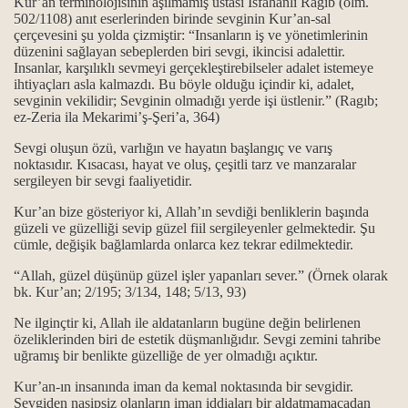
Kur’an terminolojisinin aşılmamış ustası Isfahanlı Ragib (ölm.
502/1108) anıt eserlerinden birinde sevginin Kur’an-sal
çerçevesini şu yolda çizmiştir: “Insanların iş ve yönetimlerinin
düzenini sağlayan sebeplerden biri sevgi, ikincisi adalettir.
ı
Insanlar, karşılıklı sevmeyi gerçekleştirebilseler adalet istemeye
ihtiyaçları asla kalmazdı. Bu böyle olduğu içindir ki, adalet,
sevginin vekilidir; Sevginin olmadığı yerde işi üstlenir.” (Ragıb;
ı
ez-Zeria ila Mekarimi’ş-Şeri’a, 364)
Sevgi oluşun özü, varlığın ve hayatın başlangıç ve varış
noktasıdır. Kısacası, hayat ve oluş, çeşitli tarz ve manzaralar
sergileyen bir sevgi faaliyetidir.
Kur’an bize gösteriyor ki, Allah’ın sevdiği benliklerin başında
güzeli ve güzelliği sevip güzel fiil sergileyenler gelmektedir. Şu
cümle, değişik bağlamlarda onlarca kez tekrar edilmektedir.
lar...
“Allah, güzel düşünüp güzel işler yapanları sever.” (Örnek olarak
bk. Kur’an; 2/195; 3/134, 148; 5/13, 93)
Ne ilginçtir ki, Allah ile aldatanların bugüne değin belirlenen
in kapısıdır...
özeliklerinden biri de estetik düşmanlığıdır. Sevgi zemini tahribe
uğramış bir benlikte güzelliğe de yer olmadığı açıktır.
 can gözü manaları…
Kur’an-ın insanında iman da kemal noktasında bir sevgidir.
Sevgiden nasipsiz olanların iman iddiaları bir aldatmamacadan