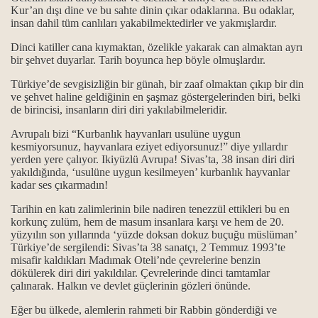
Kur’an dışı dine ve bu sahte dinin çıkar odaklarına. Bu odaklar,
insan dahil tüm canlıları yakabilmektedirler ve yakmışlardır.
horgörüldüler?
Dinci katiller cana kıymaktan, özelikle yakarak can almaktan ayrı
kmek ve Dar çeşitleri...
bir şehvet duyarlar. Tarih boyunca hep böyle olmuşlardır.
Türkiye’de sevgisizliğin bir günah, bir zaaf olmaktan çıkıp bir din
ve şehvet haline geldiğinin en şaşmaz göstergelerinden biri, belki
de birincisi, insanların diri diri yakılabilmeleridir.
...
Avrupalı bizi “Kurbanlık hayvanları usulüne uygun
kesmiyorsunuz, hayvanlara eziyet ediyorsunuz!” diye yıllardır
ık kavramları
yerden yere çalıyor. Ikiyüzlü Avrupa! Sivas’ta, 38 insan diri diri
yakıldığında, ‘usulüne uygun kesilmeyen’ kurbanlık hayvanlar
maktır...
kadar ses çıkarmadın!
 ve manaları...
Tarihin en katı zalimlerinin bile nadiren tenezzül ettikleri bu en
korkunç zulüm, hem de masum insanlara karşı ve hem de 20.
yüzyılın son yıllarında ‘yüzde doksan dokuz buçuğu müslüman’
k mezhebindeniz deyimi üzerine…
Türkiye’de sergilendi: Sivas’ta 38 sanatçı, 2 Temmuz 1993’te
misafir kaldıkları Madımak Oteli’nde çevrelerine benzin
dökülerek diri diri yakıldılar. Çevrelerinde dinci tamtamlar
çalınarak. Halkın ve devlet güçlerinin gözleri önünde.
Eğer bu ülkede, alemlerin rahmeti bir Rabbin gönderdiği ve