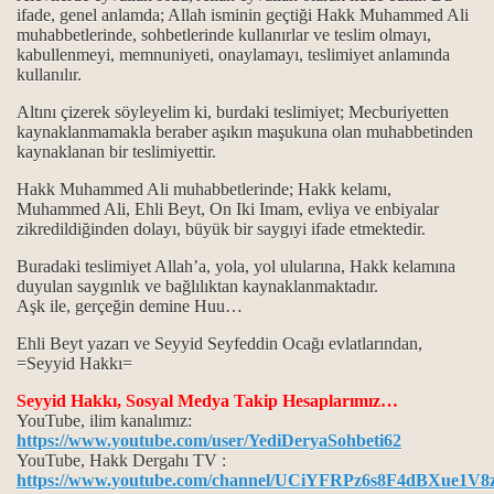
ifade, genel anlamda; Allah isminin geçtiği Hakk Muhammed Ali
muhabbetlerinde, sohbetlerinde kullanırlar ve teslim olmayı,
horgörüldüler?
kabullenmeyi, memnuniyeti, onaylamayı, teslimiyet anlamında
kullanılır.
kmek ve Dar çeşitleri...
Altını çizerek söyleyelim ki, burdaki teslimiyet; Mecburiyetten
kaynaklanmamakla beraber aşıkın maşukuna olan muhabbetinden
kaynaklanan bir teslimiyettir.
...
Hakk Muhammed Ali muhabbetlerinde; Hakk kelamı,
Muhammed Ali, Ehli Beyt, On Iki Imam, evliya ve enbiyalar
zikredildiğinden dolayı, büyük bir saygıyi ifade etmektedir.
ık kavramları
Buradaki teslimiyet Allah’a, yola, yol ulularına, Hakk kelamına
maktır...
duyulan saygınlık ve bağlılıktan kaynaklanmaktadır.
Aşk ile, gerçeğin demine Huu…
 ve manaları...
Ehli Beyt yazarı ve Seyyid Seyfeddin Ocağı evlatlarından,
=Seyyid Hakkı=
k mezhebindeniz deyimi üzerine…
Seyyid Hakkı, Sosyal Medya Takip Hesaplarımız…
YouTube, ilim kanalımız:
https://www.youtube.com/user/YediDeryaSohbeti62
YouTube, Hakk Dergahı TV :
https://www.youtube.com/channel/UCiYFRPz6s8F4dBXue1V8