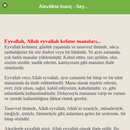
Alevilikte Inanç - Seyyid Hakkı
Eyvallah, Allah eyvallah kelime manaları...
ül Hüsna
Eyvallah kelimesi, günlük yaşantıda ve tasavvuf ilminde, sıkca
rastladığımız bir söz ifadesi veya bir hitabıdır. Ve aynı zamanda,
çok farklı manalar yüklenmiştir. Kabul ettim, razı geldim, olur,
sözüm sözdür, tasdik ederim, katılıyorum gibi manaları ifade
etmektedir.
ür
Eyvallah veya Allah eyvallah, aynı zamanda bir hitap ve bir tabir
m.
manasında da ifade edilmektedir. Mana olarak teşekür ederim,
evet, öyle olsun, sağol, kabül ediyorum, kabulümdür, vs. gibi
ikrarı
anlamlarda kullanılmaktadır. Dolayısıyla manasına varıp ne zaman
ve nerede kullanıldığına dikkat etmek gerekir.
ğanlık konumu…
Tasavvuf ilminde, Allah eyvallah; Allah’ın rızasiyle, müsadesiyle,
isteğiyle, izniyle, himmetiyle gibi anlamlara gelen bir seslenme, bir
idlerdir.
hitap sözüdür.
Alevilerde eyvallah sözü, Allah eyvallah olarak ifade edilir. Bu
..