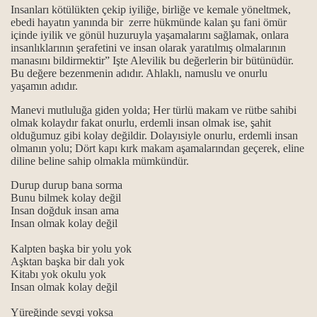
Insanları kötülükten çekip iyiliğe, birliğe ve kemale yöneltmek,
ebedi hayatın yanında bir zerre hükmünde kalan şu fani ömür
horgörüldüler?
içinde iyilik ve gönül huzuruyla yaşamalarını sağlamak, onlara
insanlıklarının şerafetini ve insan olarak yaratılmış olmalarının
kmek ve Dar çeşitleri...
manasını bildirmektir” Işte Alevilik bu değerlerin bir bütünüdür.
Bu değere bezenmenin adıdır. Ahlaklı, namuslu ve onurlu
yaşamın adıdır.
Manevi mutluluğa giden yolda; H
er türlü makam ve rütbe sahibi
...
olmak kolaydır fakat onurlu, erdemli insan olmak ise, şahit
olduğumuz gibi kolay değildir. Dolayısiyle onurlu, erdemli insan
ık kavramları
olmanın yolu; Dört kapı kırk makam aşamalarından geçerek, eline
diline beline sahip olmakla mümkündür.
maktır...
Durup durup bana sorma
Bunu bilmek kolay değil
 ve manaları...
Insan doğduk insan ama
Insan olmak kolay değil
k mezhebindeniz deyimi üzerine…
Kalpten başka bir yolu yok
Aşktan başka bir dalı yok
Kitabı yok okulu yok
Insan olmak kolay değil
Yüreğinde sevgi yoksa