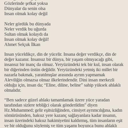
Gözlerinde şefkat yoksa
Dünyalar da senin olsa
Insan olmak kolay değil
k en güzel ibadet
Neler gördük bu dünyada
lmuştur...
Neler verdik bu uğurda
Sultan olmak kolaydı da
Insan olmak kolay değil!
dir?
Ahmet Selçuk İlkan
kutsallığı
Insan yüceldikçe, din de yücelir. Insana değer verdikçe, din de
değer kazanır. Insansız bir dünya, bir yaşam olmıyacağı gibi,
insansız bir inanç da olmaz. Yeryüzündeki tek bir kul, insan olarak
i yaşamak...
bir diğerinden üstün değildir. Yeryüzündeki yetmiş iki millet bir
nazarla bakmak, yaratılmışlar arasında ayrım yapmamak
gi kaynaklarla gelindi?
Aleviliğin olmazsa olmaz ilkelerindendir. Dini insan merkezli
olduğu için, insan da; “Eline, diline, beline” sahip yüksek ahlaklı
olmalıdır.
“Ben sadece güzel ahlakı tamamlamak üzere yüce yaradan
tarafından sizlere tebliğci olarak gönderildim” diyen
Hz.Muhammed; gelir eşitsizliğinden, cinsiyet ayrımcılığına, kadın
sömürüsünden, haksız yere kazanç sağlayanlara kadar insanın,
insan üzerindeki haksız hakimiyetini kaldırmış, tüm insanların eşit
ve bir olduğunu söylemiş ve tüm yaşamı boyunca bunu ahlaklı