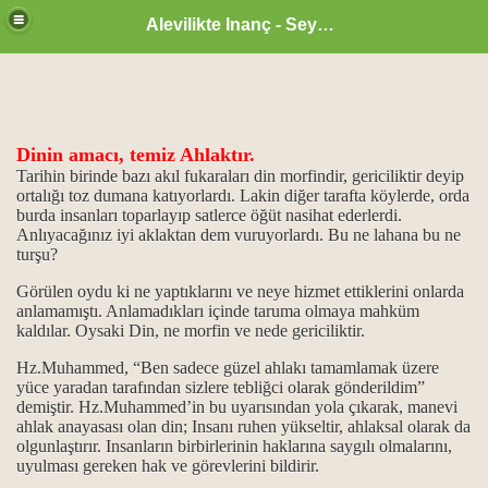
Alevilikte Inanç - Seyyid Hakkı
Dinin amacı, temiz Ahlaktır.
ül Hüsna
Tarihin birinde bazı akıl fukaraları din morfindir, gericiliktir deyip
ortalığı toz dumana katıyorlardı. Lakin diğer tarafta köylerde, orda
burda insanları toparlayıp satlerce öğüt nasihat ederlerdi.
Anlıyacağınız iyi aklaktan dem vuruyorlardı. Bu ne lahana bu ne
turşu?
ür
Görülen oydu ki ne yaptıklarını ve neye hizmet ettiklerini onlarda
m.
anlamamıştı. Anlamadıkları içinde taruma olmaya mahküm
kaldılar. Oysaki Din, ne morfin ve nede gericiliktir.
ikrarı
Hz.Muhammed, “Ben sadece güzel ahlakı tamamlamak üzere
yüce yaradan tarafından sizlere tebliğci olarak gönderildim”
ğanlık konumu…
demiştir.
Hz.Muhammed’in bu uyarısından yola çıkarak, manevi
ahlak anayasası olan din; Insanı ruhen yükseltir, ahlaksal olarak da
idlerdir.
olgunlaştırır. Insanların birbirlerinin haklarına saygılı olmalarını,
uyulması gereken hak ve görevlerini bildirir.
..