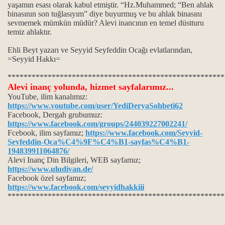
yaşamın esası olarak kabul etmiştir. “Hz.Muhammed; “Ben ahlak
binasının son tuğlasıyım” diye buyurmuş ve bu ahlak binasını
sevmemek mümkün müdür? Alevi inancının en temel düstturu
temiz ahlaktır.
t erkanı
Ehli Beyt yazarı ve Seyyid Seyfeddin Ocağı evlatlarından,
=Seyyid Hakkı=
******************************************************
Alevi inanç yolunda, hizmet sayfalarımız...
YouTube, ilim kanalımız:
ip ol ilkeleri.
https://www.youtube.com/user/YediDeryaSohbeti62
Facebook, Dergah grubumuz:
.
https://www.facebook.com/groups/244039227002241/
Fcebook, ilim sayfamız;
https://www.facebook.com/Seyyid-
Seyfeddin-Oca%C4%9F%C4%B1-sayfas%C4%B1-
194839911064876/
Alevi Inanç Din Bilgileri, WEB sayfamız;
.
https://www.uludivan.de/
Facebook özel sayfamız;
https://www.facebook.com/seyyidhakkiii
******************************************************