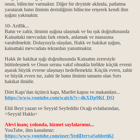
onun, bilincine varmaktır. Diğer bir deyimle aklında, patlatma
yaratarak batın ilminin derinliğinin bilincine erișerek kendi ilim
ıșığını yakmaktır.
ı
10- Ariflik...
Batın ve zahir, ilminin ıșığına ulașmak ve bu ıșık doğrultusunda
ı
Kainattaki mevcudatı fark etmek, anlamak ve manasına
varabilmektir. Dolayısıyla ulașılan, Hakk ve hakikat ıșığını,
kainattaki mevcudata tekrardan yansıtmaktır.
Hakk ile hakikat ıșığı doğrultusunda Kainattın zerresiyle
bütünleșmek ve Onun sırrına vakıf olmakla birlikte küçük evreni
așarak büyük evrene ulașmayı hedeflemektir. Küçük evren, zahir
ve büyük evren ise, zahir ile batın ilminin tamamı olan Sırrı
hakikat ilmidir.
lar...
Dört Kapı’dan üçüncü kapı, Marifet kapısı ve makamları...
https://www.youtube.com/watch?v=4kXDp9Kf_DQ
Ehli Beyt yazarı ve Seyyid Seyfeddin Ocağı evlatlarından,
=Seyyid Hakkı=
in kapısıdır...
Alevi inanç yolunda, hizmet sayfalarımız...
 can gözü manaları…
YouTube, ilim kanalımız:
https://www.youtube.com/user/YediDeryaSohbeti62