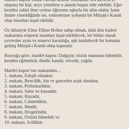
ulașmıș bir kişi, neye yönelirse o alanda başarı elde edebilir. Eğer
kendini zahiri ilme verirse öğrenme aşkıyla bir alim olabir, batın
horgörüldüler?
ilmine yöneldiğinde ise, erdemleșme yolunda bir Mürşid-i Kamil
olup insanları irşad edebilir.
kmek ve Dar çeşitleri...
Öz itibariyle Eline Diline Beline sahip olmak, ilahi ilim kudret
makamına erişerek insanları irşad edebilecek, bir bütün olarak
çevresine ayna ve manevi karanlığa, ışık tutabilecek bir konuma
gelmiş Mürşid-i Kamil olma kapısıdır.
...
Buyruğa göre, marifet kapısı: Dalgıçtır, sözün manasını bilmektir,
ık kavramları
kendini eğitmektir, dindir, kandır, sövedir, yağdır.
Marifet kapısı’nın makamları…
maktır...
1. makam, Edepli olmaktır,
2. makam, Bencillik, kin ve garezden uzak olmaktır,
 ve manaları...
3. makam, Perhizkarlıktır,
4. makam, Sabır ve kanaattir,
5. makam, Hayadır,
k mezhebindeniz deyimi üzerine…
6. makam, Cömertliktir,
7. makam, Ilimdir,
8. makam, Hoşgörüdür,
9. makam, Özünü bilmektir ve
10. makam, Arifliktir.