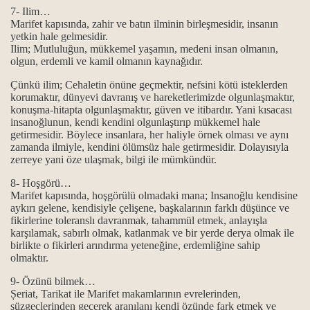
ine Helalihoş olsun der?
7- Ilim…
Marifet kapısında, zahir ve batın ilminin birleşmesidir, insanın
ah Allah der?
yetkin hale gelmesidir.
Ilim; Mutluluğun, mükkemel yaşamın, medeni insan olmanın,
olgun, erdemli ve kamil olmanın kaynağıdır.
tıni boyutu…
Çünkü ilim; Cehaletin önüne geçmektir, nefsini kötü isteklerden
.
korumaktır, dünyevi davranış ve hareketlerimizde olgunlaşmaktır,
konuşma-hitapta olgunlaşmaktır, güven ve itibardır. Yani kısacası
insanoğlunun, kendi kendini olgunlaştırıp mükkemel hale
getirmesidir. Böylece insanlara, her haliyle örnek olması ve aynı
zamanda ilmiyle, kendini ölümsüz hale getirmesidir. Dolayısıyla
r?
zerreye yani öze ulaşmak, bilgi ile mümkündür.
ş namazımız kılınmış” deyimi
8- Hoşgörü…
Marifet kapısında, hoşgörülü olmadaki mana; Insanoğlu kendisine
aykırı gelene, kendisiyle çelişene, başkalarının farklı düşünce ve
fikirlerine toleranslı davranmak, tahammül etmek, anlayışla
karşılamak, sabırlı olmak, katlanmak ve bir yerde derya olmak ile
birlikte o fikirleri arındırma yeteneğine, erdemliğine sahip
olmaktır.
9- Özünü bilmek…
Șeriat, Tarikat ile Marifet makamlarının evrelerinden,
 kavramları hakkında...
süzgeçlerinden geçerek aranılanı kendi özünde fark etmek ve