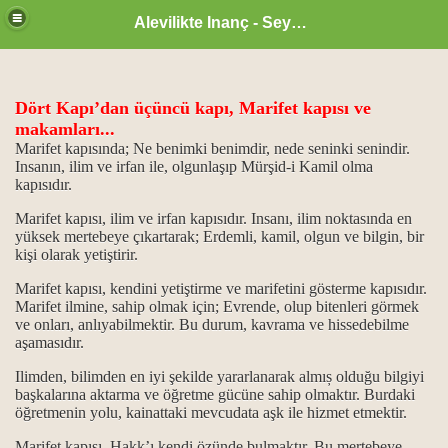
Alevilikte Inanç - Seyyid Hakkı
Dört Kapı’dan üçüncü kapı, Marifet kapısı ve
makamları...
Marifet kapısında; Ne benimki benimdir, nede seninki senindir.
ül Hüsna
Insanın, ilim ve irfan ile, olgunlaşıp Mürşid-i Kamil olma
kapısıdır.
Marifet kapısı, ilim ve irfan kapısıdır. Insanı, ilim noktasında en
ür
yüksek mertebeye çıkartarak; Erdemli, kamil, olgun ve bilgin, bir
kişi olarak yetiştirir.
m.
Marifet kapısı, kendini yetiştirme ve marifetini gösterme kapısıdır.
Marifet ilmine, sahip olmak için; Evrende, olup bitenleri görmek
ikrarı
ve onları, anlıyabilmektir. Bu durum, kavrama ve hissedebilme
aşamasıdır.
ğanlık konumu…
Ilimden, bilimden en iyi şekilde yararlanarak almıș olduğu bilgiyi
başkalarına aktarma ve öğretme gücüne sahip olmaktır. Burdaki
idlerdir.
öğretmenin yolu, kainattaki mevcudata aşk ile hizmet etmektir.
..
Marifet kapısı, Hakk’ı kendi özünde bulmaktır. Bu mertebeye