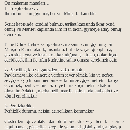
On makamın manaları…
1- Edepli olmak…
Ilim irfan tacını giyinmiş bir zat, Mürşid-i kamildir.
k en güzel ibadet
Şeriat kapısında kendini bulmuş, tarikat kapısında ikrar bend
lmuştur...
olmuş ve Marifet kapısında ilim irfan tacını giymeye aday olmuş
demektir.
dir?
Eline Diline Beline sahip olmak, makam tacını giyinmiş bir
Mürşid-i Kamil olarak; Insanlara, birlikte yaşadığı topluma,
kutsallığı
çevresine ayna ve insanların karanlığına ışık tutan, onları irşad
edebilecek ilim ile irfan kudretine sahip olması gerekmektedir.
i yaşamak...
2- Bencillik, kin ve garezden uzak durmak…
Paylaşmayı ilke edinerek yardım sever olmak, kin ve nefreti,
gi kaynaklarla gelindi?
sevgiyle aşıp hırsını merhamete, kinini sevgiye, nefretini barışa
çevirmek, benlik yerine biz diye bilmek için nefsine hakim
olmaktır. Adaletli, merhametli, marifet sofrasında muhabbet ve
gönül eri olmaktır.
3- Perhizkarlık…
Perhizlik durumu, nefsini aşırıcılıktan korumaktır.
Gösterilen ilgi ve alakandan ötürü büyüklük veya benlik hislerine
kapılmamak, gösterilen sevgi ile yakınlık ilgisini yanlış algılayıp