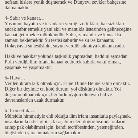
nefsani hislere yenik düşmemek ve Dünyevi zevkler bahçesine
dalmamaktır.
4- Sabır ve kanaat…
t erkanı
Yașamın, hayatın ve insanların verdiği zorlukları, haksızlıkları
ancak sabır etmekle yani akıl ve mantıkla üstesinden gelineceğine
kanaat getirmekle mümkündür. Sabır, zamandır ve kanaat ise,
zamanı beklemektir. Su testisi sabırdır ve su ise kanaattır.
Dolayısıyla su testisinin, suyun verdiği sıkıntıya katlanmasıdır.
Hakk ve hakikat yolunda tașkınlık yapmadan, haddini așmadan
Pirin verdiği ilim irfana kanaat getirerek sabırla vakıf olmak,
ip ol ilkeleri.
yașamak ve yașatmaktır.
.
5- Haya…
Verilen ikrara laik olmak için, Eline Diline Beline sahip olmaktır.
Diğer bir deyimle en kötü durum, yol düșkünü olmaktır. Yol
düșkünü olmamak için, her türlü uygun olmayan hal ve
davranıșlardan uzak durmaktır.
.
6- Cömertlik…
Mürșidin himmetiyle ehli olduğu ilim irfanı insanlarla paylașmak,
insanların kendisi gibi ıșık saçabilmeleri doğrultusunda onların
arınıp pak olabilmesi için, kendi tecrübesinden, yeteneğinden,
bilgisinden yaralanmalarını sağlamaktır.