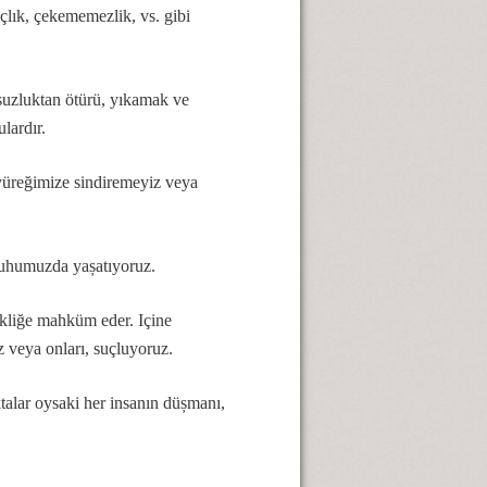
nçlık, çekememezlik, vs. gibi
rsuzluktan ötürü, yıkamak ve
ulardır.
i yüreğimize sindiremeyiz veya
 ruhumuzda yașatıyoruz.
 tekliğe mahküm eder. Içine
 veya onları, suçluyoruz.
talar oysaki her insanın düșmanı,