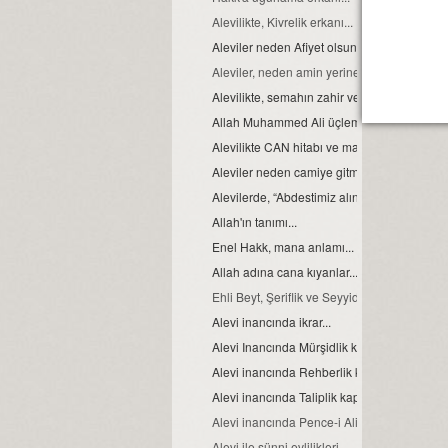
Alevilikte, Kivrelik erkanı...
Aleviler neden Afiyet olsun yerine Helaliho
Aleviler, neden amin yerine Allah Allah der
Alevilikte, semahın zahir ve batıni boyutu…
Allah Muhammed Ali üçlemesi...
Alevilikte CAN hitabı ve manası
Aleviler neden camiye gitmezler?
Alevilerde, “Abdestimiz alınmış namazımız k
Allah'ın tanımı...
Enel Hakk, mana anlamı...
Allah adına cana kıyanlar....
Ehli Beyt, Şeriflik ve Seyyidlik, kavramları h
Alevi inancında ikrar...
Alevi Inancında Mürşidlik kapısı
Alevi inancında Rehberlik kapısı
Alevi inancında Taliplik kapısı
Alevi inancında Pence-i Ali Aba
Alevi ile sünni evlilikleri...