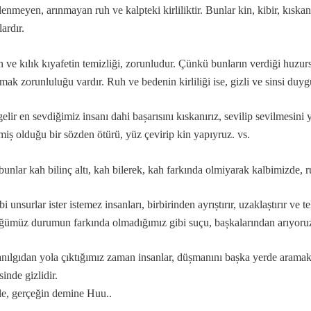
lenmeyen, arınmayan ruh ve kalpteki kirliliktir. Bunlar kin, kibir, kıska
ardır.
 ve kılık kıyafetin temizliği, zorunludur. Çünkü bunların verdiği huzu
…
mak zorunluluğu vardır. Ruh ve bedenin kirliliği ise, gizli ve sinsi duyg
r?
elir en sevdiğimiz insanı dahi bașarısını kıskanırız, sevilip sevilmesin
eşitleri...
miș olduğu bir sözden ötürü, yüz çevirip kin yapıyruz. vs.
unlar kah bilinç altı, kah bilerek, kah farkında olmiyarak kalbimizde,
ı
i unsurlar ister istemez insanları, birbirinden ayrıștırır, uzaklaștırır ve
..
ğümüz durumun farkında olmadığımız gibi suçu, bașkalarından arıyoruz
niz deyimi üzerine…
nılgıdan yola çıktığımız zaman insanlar, düșmanını bașka yerde aramak
inde gizlidir.
le, gerçeğin demine Huu..
badet