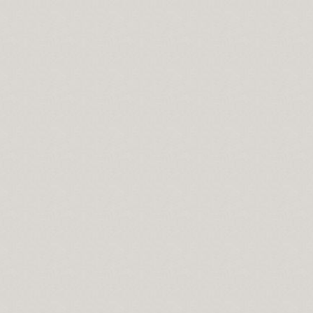
.
naları…
erdan Ali.
mıdır.