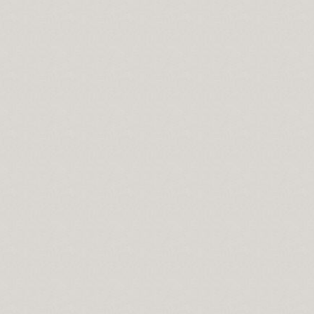
 ile, Aşk-ı niyazımla, Hu erenler ve Can“ hitap ve manaları.
ıdır.
lerdeniz biz.
ir yanlışlıktır...
 Kerbela'da kabullendiler