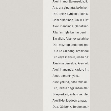
Alevi inancı Evrenseldir, ikrar verenler de 
Ara, ara yine ara, lakin kendinde ara...
Din, ahlak evresidir. Dört kitap ise, ahlakın e
Cem erkanında, On Iki Hizmetten biri de sem
Alevi inancında, Şeriat kapısı.
Allah’ım, işte bunlar benim Ehli Beyt’imdir...
Eyvallah, Allah eyvallah kelime anlamları.
Dört mezhep önderleri, hakkında.
Dua ile Gülbang, arasındaki fark.
Din veya inancın, insan hayatındaki yeri ve
Aleviyim demekle, Alevi olunmaz.
Alevi inancında, kadere inanmak veya kader
Alevi, olmanın yolu...
Alevi yoluna, nasıl talip olunur?
Din, ırklara değil insan alemine inmiştir.
Edep erkan, anlam ve nitelikleri.
Alevilikte, ibadetin amacı.
Dua, Gülbenk, Terceman, Kelime-i Tevhid ve