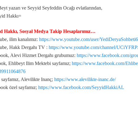
Beyt yazarı ve Seyyid Seyfeddin Ocağı evlatlarından,
yid Hakkı=
id Hakkı, Sosyal Medya Takip Hesaplarımız…
la gelindi?
be, ilim kanalımız:
https://www.youtube.com/user/YediDeryaSohbeti
ube, Hakk Dergahı TV :
https://www.youtube.com/channel/UCiYF
ook, Alevi Hizmet Dergahı grubumuz:
https://www.facebook.com/gr
ok, Ehlibeyt Ilim Mektebi sayfamız;
https://www.facebook.com/Ehli
39911064876
ayfamız, Alevilikte Inanç;
https://www.alevilikte-inanc.de/
ook özel sayfamız;
https://www.facebook.com/SeyyidHakkiAL
.