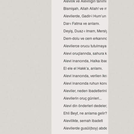
Alevilik ve Aleviliğin tanımı...
Bismişah, Allah Allah! ve manası.
Alevilerde, Gadir-i Hum’un önemi
Dar-ı Fatma ve anlamı.
Deyiş, Duaz-ı Imam, Mersiye, Ağıt, gibi nefe
Dem-dolu ve cem erkanında, dağıtılan suyu
Alevilerce orucu tutulmayan Ramazan’ın bay
Alevi oruçlarında, sahura kalmak yoktur ve
Alevi inancında, Halka ibadeti ve semahın 
El ele el Hakk’a, anlamı.
Alevi inancında, verilen ikrarın manası.
Alevi inancında ruhun konumu, anlam ve 
Aleviler, neden ibadetlerini camide yapmaz
Alevilerin oruç günleri...
Alevi din önderleri dedeler, kimin soyundan 
Ehli Beyt, ne anlama gelir?
Alevilikte, semah ibadeti
Alevilerde gusül(boy) abdesti, haremlik ve 