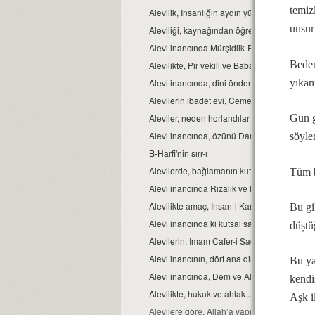
temiz
Alevilik, Insanlığın aydın yüzüdür
unsurl
Aleviliği, kaynağından öğrenelim.
Alevi inancında Mürşidlik-Pirlik ikrarı
Beden
Alevilikte, Pir vekili ve Babağanlık konumu
yıkan
Alevi inancında, dini önder Seyyidlerdir.
Alevilerin ibadet evi, Cemevidir...
Aleviler, neden horlandılar ve horgörüldüle
Gün g
Alevi inancında, özünü Dar’a çekmek ve Dar ç
söyle
B-Harfi'nin sırr-ı
Alevilerde, bağlamanın kutsallığı...
Tüm b
Alevi inancında Rızalık ve Razılık kavramlar
Alevilikte amaç, Insan-i Kamil olmaktır...
Bu gib
Alevi inancında ki kutsal sayılar ve manaları.
düștü
Alevilerin, Imam Cafer-i Sadık mezhebinde
Alevi inancının, dört ana direği.
Bu ya
Alevi inancında, Dem ve Alkol...
kendis
Alevilikte, hukuk ve ahlak...
Aşk i
Alevilere göre, Allah’a yapılacak en güzel i