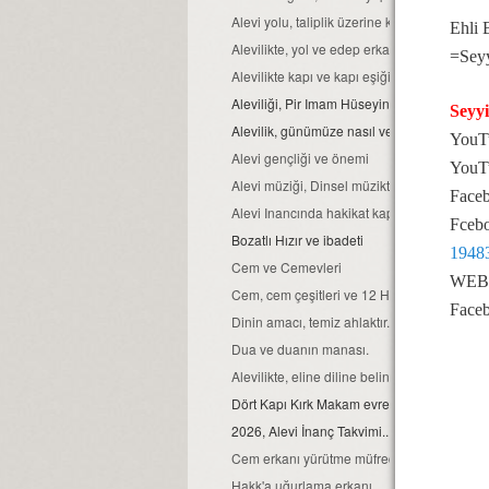
Alevi yolu, taliplik üzerine kurulmuştur...
Ehli 
Alevilikte, yol ve edep erkan nedir?
=Sey
Alevilikte kapı ve kapı eşiğinin kutsallığı
Aleviliği, Pir Imam Hüseyin gibi yaşamak...
Seyy
Alevilik, günümüze nasıl ve hangi kaynaklar
YouTu
Alevi gençliği ve önemi
YouT
Alevi müziği, Dinsel müziktir...
Faceb
Alevi Inancında hakikat kapısı
Fcebo
Bozatlı Hızır ve ibadeti
1948
Cem ve Cemevleri
WEB s
Cem, cem çeşitleri ve 12 Hizmet erkanı
Faceb
Dinin amacı, temiz ahlaktır...
Dua ve duanın manası.
Alevilikte, eline diline beline sahip ol ilkeleri
Dört Kapı Kırk Makam evreleri...
2026, Alevi İnanç Takvimi...
Cem erkanı yürütme müfredatı...
Hakk'a uğurlama erkanı...