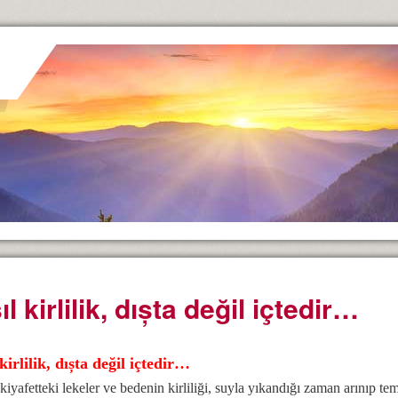
ıl kirlilik, dıșta değil içtedir…
kirlilik, dıșta değil içtedir…
 kiyafetteki lekeler ve bedenin kirliliği, suyla yıkandığı zaman arınıp te