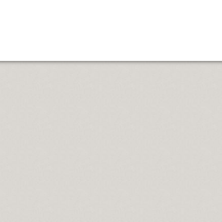
ş olsun der?
?
ılınmış” deyimi
akkında...