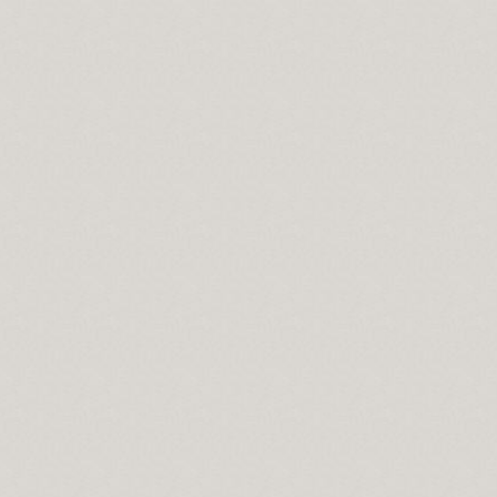
Evrensel düşünmelidir.
vrelerdir.
ahtır...
 önemi.
cilik var mıdır?
 Salavat manaları...