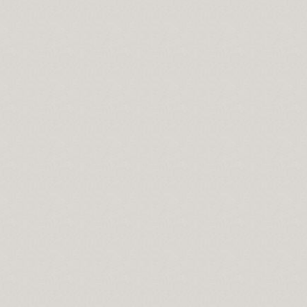
slerin Alevi inancındaki yeri nedir?
n manası...
ramını kutlamaları, gerçeği yansıtmıyor.
 matem ayında dikkat edilmesi gereken hususlar.
konumnu...
önemi…
lar?
gelirler?
selamlık.