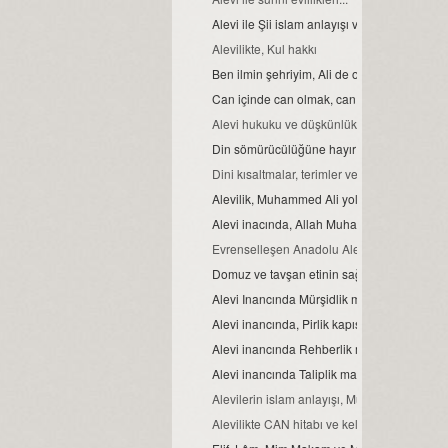
Alevi ile Şii islam anlayışı ve farklar...
Alevilikte, Kul hakkı
Ben ilmin şehriyim, Ali de o şehrin kapısıdır..
Can içinde can olmak, can ve can gözü ma
Alevi hukuku ve düşkünlük
Din sömürücülüğüne hayır
Dini kısaltmalar, terimler ve anlamları
Alevilik, Muhammed Ali yoludur
Alevi inacında, Allah Muhammed ve Şahı M
Evrenselleşen Anadolu Aleviliği
Domuz ve tavşan etinin sağlığa zararları
Alevi Inancında Mürşidlik makamı
Alevi inancında, Pirlik kapısı.
Alevi inancında Rehberlik makamı
Alevi inancında Taliplik makamı
Alevilerin islam anlayışı, Muhammed Ali isla
Alevilikte CAN hitabı ve kelime manası