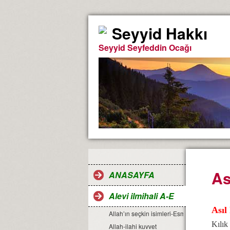
Seyyid Hakkı
Seyyid Seyfeddin Ocağı
As
ANASAYFA
Alevi ilmihali A-E
Asıl 
Allah’ın seçkin isimleri-Esma-ül Hüsna
Kılık
Allah-ilahi kuvvet