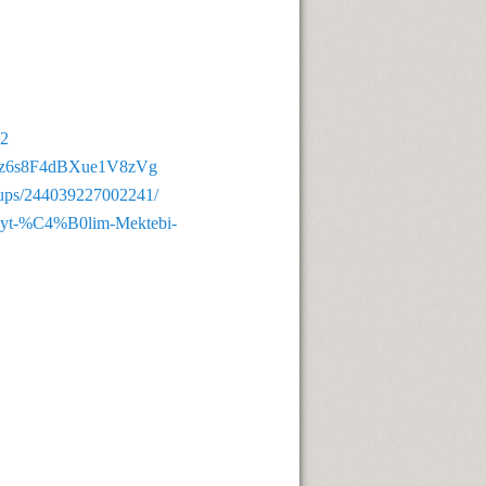
62
RPz6s8F4dBXue1V8zVg
oups/244039227002241/
beyt-%C4%B0lim-Mektebi-