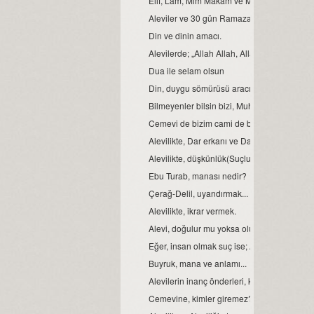
Elif, Lâm, Mim Makam ve Manaları
Aleviler ve 30 gün Ramazan orucu.
Din ve dinin amacı.
Alevilerde; „Allah Allah, Allah eyvallah, Aşk
Dua ile selam olsun
Din, duygu sömürüsü aracı değil ve olmamal
Bilmeyenler bilsin bizi, Muhammed Ali diyen
Cemevi de bizim cami de bizim demek, büyük b
Alevilikte, Dar erkanı ve Dar duruşları…
Alevilikte, düşkünlük(Suçluluk hali).
Ebu Turab, manası nedir?
Çerağ-Delil, uyandırmak...
Alevilikte, ikrar vermek.
Alevi, doğulur mu yoksa olunur mu?
Eğer, insan olmak suç ise; Aleviler bu suçu,
Buyruk, mana ve anlamı...
Alevilerin inanç önderleri, kimlerdir?
Cemevine, kimler giremez?