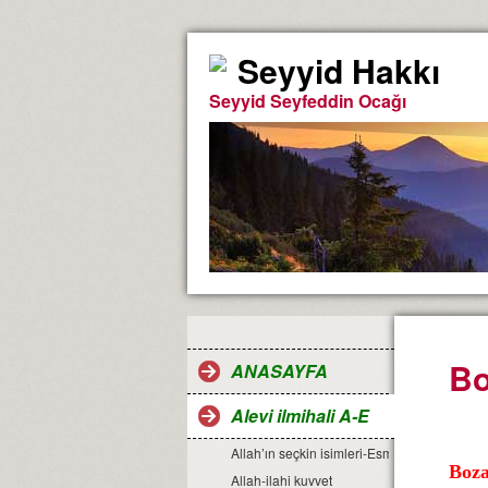
Seyyid Hakkı
Seyyid Seyfeddin Ocağı
Bo
ANASAYFA
Alevi ilmihali A-E
Allah’ın seçkin isimleri-Esma-ül Hüsna
Boza
Allah-ilahi kuvvet