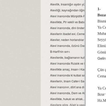
Alevilik, Insanlığın aydın yüzüdür
1-
Aleviliği, kaynağından öğrenelim.
Boza
Alevi inancında Mürşidlik-Pirlik ikrarı
Bismi
Alevilikte, Pir vekili ve Babağanlık konumu
Ya Ce
Alevi inancında, dini önder Seyyidlerdir.
Muha
Alevilerin ibadet evi, Cemevidir...
Seyyi
Aleviler, neden horlandılar ve horgörüldüle
Alevi inancında, özünü Dar’a çekmek ve Dar ç
Elimi
B-Harfi'nin sırr-ı
Gönül
Alevilerde, bağlamanın kutsallığı...
Gelin
Alevi inancında Rızalık ve Razılık kavramlar
Alevilikte amaç, Insan-i Kamil olmaktır...
Çün ç
Alevi inancında ki kutsal sayılar ve manaları.
Cemal
Alevilerin, Imam Cafer-i Sadık mezhebinde
Alevi inancının, dört ana direği.
Ya Ce
Alevi inancında, Dem ve Alkol...
Ikrar
Alevilikte, hukuk ve ahlak...
Hz.Mu
Alevilere göre, Allah’a yapılacak en güzel i