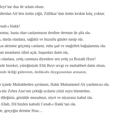
Beyt’ine dua ile selam olsun.
Merdan Ali’den üstün yiğit, Zülfikar’dan üstün keskin kılıç yoktur.
nab-ı Hakk!
la gelindi?
rımız, hasta olan canlarımızın derdine derman ile şifa ola.
, darda olanlara, sağlıklı ve huzurlu günler nasip ola.
at alemine göçmüş canların, ruhu şad ve mağrifeti bağışlanmıș ola.
n insanların zihni açık, başarıları daim ola,
 olanlara, yetiş carımıza diyenlere sen yetiş ya Bozatlı Hızır!
zde bereket, yüreğinizde Ehli Beyt sevgi ve muhabbeti daim olsun.
nde ikiliği giderenin, dedikodu duygusundan arınanın,
 içinde Muhabbetten ayrılanın, Hakk Muhammed Ali yardımcısı ola.
.
-tüz Zehra Ana‘nın çektiği acıların yüzü suyu hürmetine,
 dileğiniz, gönülde muradınız, niyet ve niyazınız kabul ola.
 Allah, Dil bizden kabulü Cenab-ı Hakk’tan ola.
le, gerçeğin demine Huu…