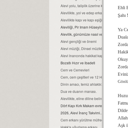
Alevi yolu, taliplik üzerine kurulmuştur...
Ehli 
Alevilikte, yol ve edep erkan nedir?
Şahı 
Alevilikte kapı ve kapı eşiğinin kutsallığı
Aleviliği, Pir Imam Hüseyin gibi yaşamak...
Ya Ce
Alevilik, günümüze nasıl ve hangi kaynaklar
Duala
Alevi gençliği ve önemi
Zorda
Alevi müziği, Dinsel müziktir...
Hakik
Alevi Inancında hakikat kapısı
Okuya
Bozatlı Hızır ve ibadeti
Zorda
Cem ve Cemevleri
Evini
Cem, cem çeşitleri ve 12 Hizmet erkanı
Gönlü
Dinin amacı, temiz ahlaktır...
Dua ve duanın manası.
Huzur
Alevilikte, eline diline beline sahip ol ilkeleri
Fatma
Dört Kapı Kırk Makam evreleri...
Dilde
2026, Alevi İnanç Takvimi...
Allah
Cem erkanı yürütme müfredatı...
Aşk i
Hakk'a uğurlama erkanı...