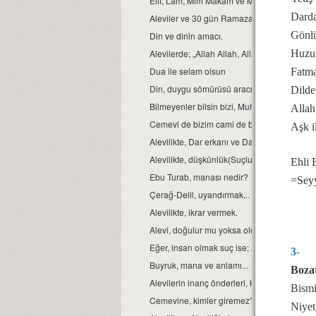
Elif, Lâm, Mim Makam ve Manaları
Darda
Aleviler ve 30 gün Ramazan orucu.
Gönlü
Din ve dinin amacı.
Huzur
Alevilerde; „Allah Allah, Allah eyvallah, Aşk
Dua ile selam olsun
Fatma
Din, duygu sömürüsü aracı değil ve olmamal
Dilde
Bilmeyenler bilsin bizi, Muhammed Ali diyen
Allah
Cemevi de bizim cami de bizim demek, büyük b
Aşk i
Alevilikte, Dar erkanı ve Dar duruşları…
Alevilikte, düşkünlük(Suçluluk hali).
Ehli 
Ebu Turab, manası nedir?
=Sey
Çerağ-Delil, uyandırmak...
Alevilikte, ikrar vermek.
Alevi, doğulur mu yoksa olunur mu?
Eğer, insan olmak suç ise; Aleviler bu suçu,
3-
Buyruk, mana ve anlamı...
Bozat
Alevilerin inanç önderleri, kimlerdir?
Bismi
Cemevine, kimler giremez?
Niyet