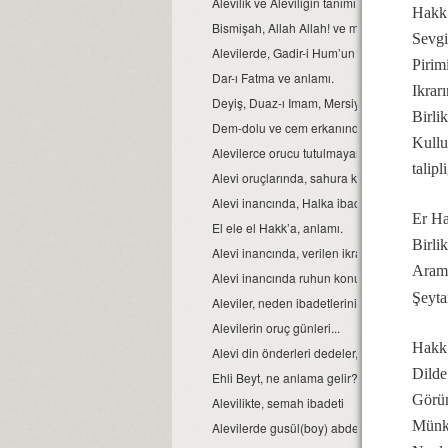
Alevilik ve Aleviliğin tanımı...
Hakk
Bismişah, Allah Allah! ve manası.
Sevgi
Alevilerde, Gadir-i Hum’un önemi
Pirim
Dar-ı Fatma ve anlamı.
Ikrarı
Deyiş, Duaz-ı Imam, Mersiye, Ağıt, gibi nefe
Birlik
Dem-dolu ve cem erkanında, dağıtılan suyu
Kull
Alevilerce orucu tutulmayan Ramazan’ın bay
talip
Alevi oruçlarında, sahura kalmak yoktur ve
Alevi inancında, Halka ibadeti ve semahın 
Er H
El ele el Hakk’a, anlamı.
Birli
Alevi inancında, verilen ikrarın manası.
Aramı
Alevi inancında ruhun konumu, anlam ve 
Şeyta
Aleviler, neden ibadetlerini camide yapmaz
Alevilerin oruç günleri...
Hakk
Alevi din önderleri dedeler, kimin soyundan 
Dilde
Ehli Beyt, ne anlama gelir?
Görün
Alevilikte, semah ibadeti
Münki
Alevilerde gusül(boy) abdesti, haremlik ve 