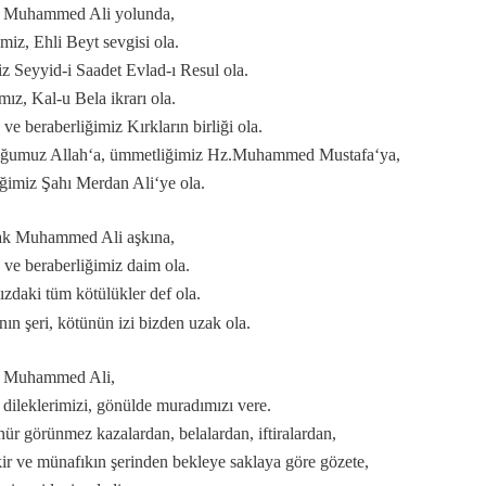
 Muhammed Ali yolunda,
miz, Ehli Beyt sevgisi ola.
iz Seyyid-i Saadet Evlad-ı Resul ola.
mız, Kal-u Bela ikrarı ola.
slerin Alevi inancındaki yeri nedir?
 ve beraberliğimiz Kırkların birliği ola.
n manası...
uğumuz Allah‘a, ümmetliğimiz Hz.Muhammed Mustafa‘ya,
ramını kutlamaları, gerçeği yansıtmıyor.
liğimiz Şahı Merdan Ali‘ye ola.
 matem ayında dikkat edilmesi gereken hususlar.
konumnu...
ak Muhammed Ali aşkına,
k ve beraberliğimiz daim ola.
zdaki tüm kötülükler def ola.
önemi…
nın şeri, kötünün izi bizden uzak ola.
lar?
 Muhammed Ali,
gelirler?
 dileklerimizi, gönülde muradımızı vere.
ür görünmez kazalardan, belalardan, iftiralardan,
r ve münafıkın şerinden bekleye saklaya göre gözete,
selamlık.