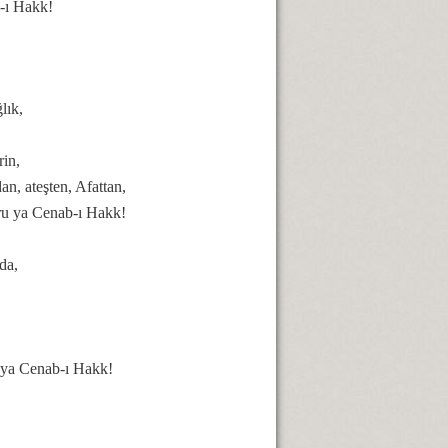
b-ı Hakk!
lık,
rin,
an, ateşten, Afattan,
oru ya Cenab-ı Hakk!
da,
e ya Cenab-ı Hakk!