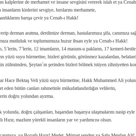
ın kalplerine de merhamet ve insane sevgisini vererek islah et ya Cena
 insanların kinlerini sevgiye, hırslarını merhamete,
nlıklarını barışa çevir ya Cenab-ı Hakk!
.
naları…
verip derman aratma, derdimize derman, hastalarımıza şifa, canımıza sağ
ıza mutluluk ve toplumumuza huzur ihsan eyle ya Cenab-ı Hakk!
in, 5´lerin, 7´lerin, 12 imamların, 14 masum-u pakların, 17 kemeri-bestle
rın yüzü suyu hürmetine, bizleri görünür, görünmez kazalardan, belalard
in zülmünden, Şeytan´ın şerinden bizleri bölmek istiyen zihniyetten k
erdan Ali.
r Hace Bektaş Veli yüzü suyu hürmetine, Hakk Muhammed Ali yolun
t eden bütün canları rahmetinle mükafatlandırdığın velilerin,
erin doğru yolundan ayırma.
ık yolunda, doğru çalışanları, başarıdan başarıya ulaşmalarını nasip eyl
lı Hızır, mazlum yürekli insanların yar ve yardımcısı olsun.
mıdır.
 carımıza, ya Bozatlı Hızır! Medet, Mürvet senden ya Șahı Merdan Ali!