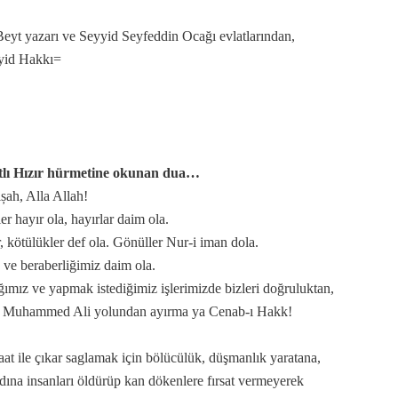
Beyt yazarı ve Seyyid Seyfeddin Ocağı evlatlarından,
ş olsun der?
yid Hakkı=
?
tlı Hızır hürmetine okunan dua…
ılınmış” deyimi
șah, Alla Allah!
er hayır ola, hayırlar daim ola.
r, kötülükler def ola. Gönüller Nur-i iman dola.
akkında...
k ve beraberliğimiz daim ola.
ğımız ve yapmak istediğimiz işlerimizde bizleri doğruluktan,
 Muhammed Ali yolundan ayırma ya Cenab-ı Hakk!
at ile çıkar saglamak için bölücülük, düşmanlık yaratana,
dına insanları öldürüp kan dökenlere fırsat vermeyerek