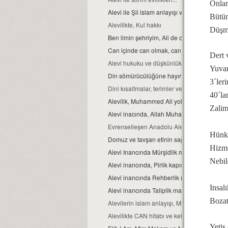
Onlar
Alevi ile Şii islam anlayışı ve farklar...
Bütün
Alevilikte, Kul hakkı
Düşma
Ben ilmin şehriyim, Ali de o şehrin kapısıdır..
Can içinde can olmak, can ve can gözü ma
Dert 
Alevi hukuku ve düşkünlük
Yuvam
Din sömürücülüğüne hayır
3´ler
Dini kısaltmalar, terimler ve anlamları
40´la
Alevilik, Muhammed Ali yoludur
Zalim
Alevi inacında, Allah Muhammed ve Şahı M
Evrenselleşen Anadolu Aleviliği
Hünka
Domuz ve tavşan etinin sağlığa zararları
Hizme
Alevi Inancında Mürşidlik makamı
Nebil
Alevi inancında, Pirlik kapısı.
Alevi inancında Rehberlik makamı
Insal
Alevi inancında Taliplik makamı
Bozat
Alevilerin islam anlayışı, Muhammed Ali isla
Alevilikte CAN hitabı ve kelime manası
Yetiş