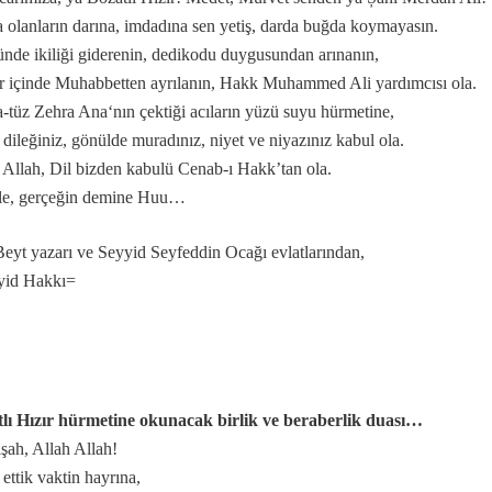
 olanların darına, imdadına sen yetiş, darda buğda koymayasın.
nde ikiliği giderenin, dedikodu duygusundan arınanın,
 içinde Muhabbetten ayrılanın, Hakk Muhammed Ali yardımcısı ola.
 ile, Aşk-ı niyazımla, Hu erenler ve Can“ hitap ve manaları.
-tüz Zehra Ana‘nın çektiği acıların yüzü suyu hürmetine,
ıdır.
 dileğiniz, gönülde muradınız, niyet ve niyazınız kabul ola.
lerdeniz biz.
 Allah, Dil bizden kabulü Cenab-ı Hakk’tan ola.
ir yanlışlıktır...
le, gerçeğin demine Huu…
Beyt yazarı ve Seyyid Seyfeddin Ocağı evlatlarından,
yid Hakkı=
 Kerbela'da kabullendiler
lı Hızır hürmetine okunacak birlik ve beraberlik duası…
şah, Allah Allah!
 ettik vaktin hayrına,