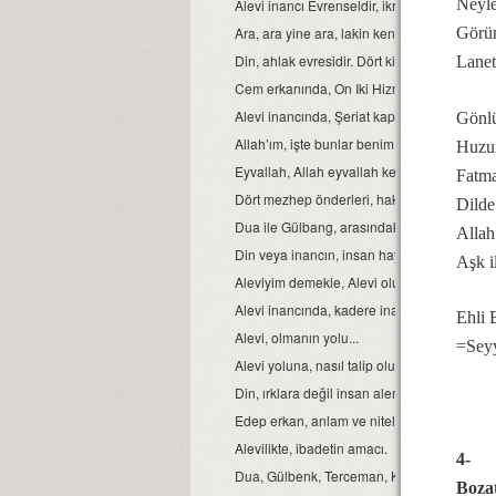
Neyle
Alevi inancı Evrenseldir, ikrar verenler de 
Ara, ara yine ara, lakin kendinde ara...
Görün
Din, ahlak evresidir. Dört kitap ise, ahlakın e
Lanet
Cem erkanında, On Iki Hizmetten biri de sem
Alevi inancında, Şeriat kapısı.
Gönlü
Allah’ım, işte bunlar benim Ehli Beyt’imdir...
Huzur
Eyvallah, Allah eyvallah kelime anlamları.
Fatma
Dört mezhep önderleri, hakkında.
Dilde
Dua ile Gülbang, arasındaki fark.
Allah
Din veya inancın, insan hayatındaki yeri ve
Aşk i
Aleviyim demekle, Alevi olunmaz.
Alevi inancında, kadere inanmak veya kader
Ehli 
Alevi, olmanın yolu...
=Sey
Alevi yoluna, nasıl talip olunur?
Din, ırklara değil insan alemine inmiştir.
Edep erkan, anlam ve nitelikleri.
Alevilikte, ibadetin amacı.
4-
Dua, Gülbenk, Terceman, Kelime-i Tevhid ve
Boza