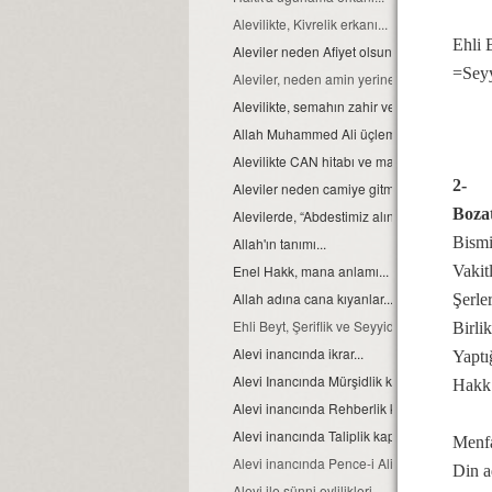
Alevilikte, Kivrelik erkanı...
Ehli 
Aleviler neden Afiyet olsun yerine Helaliho
=Sey
Aleviler, neden amin yerine Allah Allah der
Alevilikte, semahın zahir ve batıni boyutu…
Allah Muhammed Ali üçlemesi...
Alevilikte CAN hitabı ve manası
2-
Aleviler neden camiye gitmezler?
Boza
Alevilerde, “Abdestimiz alınmış namazımız k
Bismi
Allah'ın tanımı...
Vakitl
Enel Hakk, mana anlamı...
Allah adına cana kıyanlar....
Şerle
Ehli Beyt, Şeriflik ve Seyyidlik, kavramları h
Birli
Alevi inancında ikrar...
Yaptı
Alevi Inancında Mürşidlik kapısı
Hakk
Alevi inancında Rehberlik kapısı
Alevi inancında Taliplik kapısı
Menfa
Alevi inancında Pence-i Ali Aba
Din a
Alevi ile sünni evlilikleri...