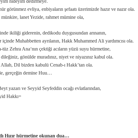
yim nideyim dedirmeye.
Evrensel düşünmelidir.
ür görünmez evliya, enbiyaların şefaatı üzerimizde hazır ve nazır ola.
vrelerdir.
 münkire, lanet Yezide, rahmet mümine ola,
ahtır...
nde ikiliği giderenin, dedikodu duygusundan arınanın,
 içinde Muhabbetten ayrılanın, Hakk Muhammed Ali yardımcısı ola.
-tüz Zehra Ana‘nın çektiği acıların yüzü suyu hürmetine,
 dileğiniz, gönülde muradınız, niyet ve niyazınız kabul ola.
 Allah, Dil bizden kabulü Cenab-ı Hakk’tan ola.
 önemi.
le, gerçeğin demine Huu…
cilik var mıdır?
Beyt yazarı ve Seyyid Seyfeddin ocağı evlatlarından,
yid
Hakkı=
 Salavat manaları...
tlı Hızır hürmetine okunan dua…