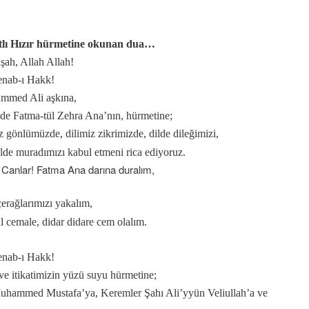
tlı Hızır hürmetine okunan dua…
şah, Allah Allah!
…
nab-ı Hakk!
mmed Ali aşkına,
de Fatma-tül Zehra Ana’nın, hürmetine;
r?
eşitleri...
z gönlümüzde, dilimiz zikrimizde, dilde dileğimizi,
de muradımızı kabul etmeni rica ediyoruz.
 Canlar! Fatma Ana darına duralım,
ı
erağlarımızı yakalım,
..
 cemale, didar didare cem olalım.
niz deyimi üzerine…
nab-ı Hakk!
 ve itikatimizin yüzü suyu hürmetine;
hammed Mustafa’ya, Keremler Şahı Ali’yyün Veliullah’a ve
badet